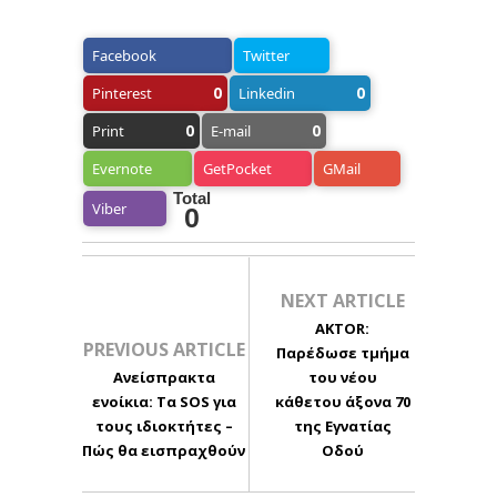
Facebook
Twitter
0
0
Pinterest
Linkedin
0
0
Print
E-mail
Evernote
GetPocket
GMail
Total
Viber
0
NEXT ARTICLE
AKTOR:
PREVIOUS ARTICLE
Παρέδωσε τμήμα
Ανείσπρακτα
του νέου
ενοίκια: Τα SOS για
κάθετου άξονα 70
τους ιδιοκτήτες –
της Εγνατίας
Πώς θα εισπραχθούν
Οδού