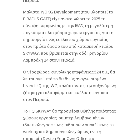
Πειραιά.
Μάλιστα, η DKG Development (που υλοποιεί το
PIRAEUS GATE) είχε ανακοινώσει το 2025 τη
σύναψη συμφωνίας με την IWG, τη μεγαλύτερη
παγκόσμια πλατφόρμα χώρων εργασίας, για τη
δημιουργία ενός ευέλικτου χώρου εργασίας
στον πρώτο όροφο του υπό κατασκευή κτιρίου
SKYWAY, που βρίσκεται στην οδό Γρηγορίου
Λαμπράκη 24 στον Πειραιά.
Ο νέος χώρος, συνολικής επιφάνειας 524 τ.μ., θα
λειτουργεί υπό το διεθνώς αναγνωρισμένο
brand HQ της IWG, καλύπτοντας την αυξανόμενη
ζήτηση για πλατφόρμα και ευέλικτη εργασία
στον Πειραιά.
Το HQ SKYWAY θα προσφέρει υψηλής ποιότητας
χώρους εργασίας, συμπεριλαμβανομένων
ιδιωτικών γραφείων, αιθουσών συσκέψεων, co-
working και δημιουργικών χώρων, ενώ η
υπηρεσία Design Your Own Office της