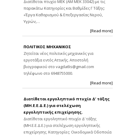
Διατίθεται πτυχίο ΜΕΚ (ΑΜ ΜΕΚ 33042) με τις
παρακάτω Κατηγορίες και Βαθμίδες Γ Τάξης:
«Έργα Καθαρισμού & Επεξεργασίας Νερού,
Υγρών,…
[Read more]
ΠΟΛΙΤΙΚΟΣ ΜΗΧΑΝΙΚΟΣ
Ζητείται νέος πολιτικός μηχανικός για
εργοτάξια εντός Αττικής. Αποστολή
βιογραφικού στο
vagdatlis@gmail.com
τηλέφωνο στο 6948755000.
[Read more]
Διατίθεται εργοληπτικό πτυχίο Δ’ τάξης
(ΜΗ.Ε.Ε.Δ.Ε.) για στελέχωση
εργοληπτικής επιχείρησης.
Διατίθεται εργοληπτικό πτυχίο Δ’ τάξης
(ΜΗ.Ε.Ε.Δ.Ε.) για στελέχωση εργοληπτικής
επιχείρησης. Κατηγορίες: Οικοδομικά Οδοποιία