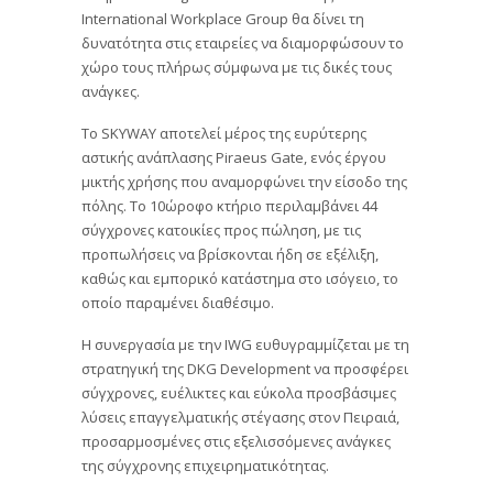
International Workplace Group θα δίνει τη
δυνατότητα στις εταιρείες να διαμορφώσουν το
χώρο τους πλήρως σύμφωνα με τις δικές τους
ανάγκες.
Το SKYWAY αποτελεί μέρος της ευρύτερης
αστικής ανάπλασης Piraeus Gate, ενός έργου
μικτής χρήσης που αναμορφώνει την είσοδο της
πόλης. Το 10ώροφο κτήριο περιλαμβάνει 44
σύγχρονες κατοικίες προς πώληση, με τις
προπωλήσεις να βρίσκονται ήδη σε εξέλιξη,
καθώς και εμπορικό κατάστημα στο ισόγειο, το
οποίο παραμένει διαθέσιμο.
Η συνεργασία με την IWG ευθυγραμμίζεται με τη
στρατηγική της DKG Development να προσφέρει
σύγχρονες, ευέλικτες και εύκολα προσβάσιμες
λύσεις επαγγελματικής στέγασης στον Πειραιά,
προσαρμοσμένες στις εξελισσόμενες ανάγκες
της σύγχρονης επιχειρηματικότητας.