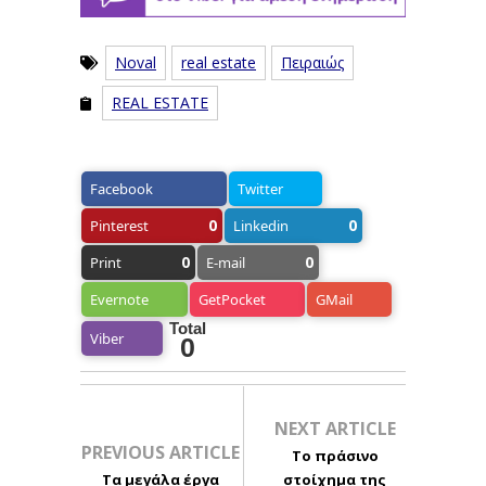
Noval
real estate
Πειραιώς
REAL ESTATE
Facebook
Twitter
0
0
Pinterest
Linkedin
0
0
Print
E-mail
Evernote
GetPocket
GMail
Total
Viber
0
NEXT ARTICLE
PREVIOUS ARTICLE
Το πράσινο
Τα μεγάλα έργα
στοίχημα της