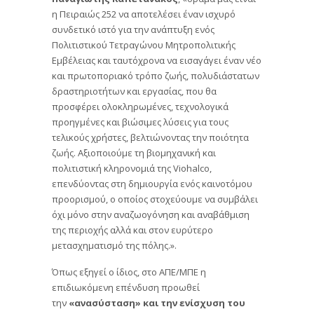
η Πειραιώς 252 να αποτελέσει έναν ισχυρό
συνδετικό ιστό για την ανάπτυξη ενός
Πολιτιστικού Τετραγώνου Μητροπολιτικής
Εμβέλειας και ταυτόχρονα να εισαγάγει έναν νέο
και πρωτοποριακό τρόπο ζωής, πολυδιάστατων
δραστηριοτήτων και εργασίας, που θα
προσφέρει ολοκληρωμένες, τεχνολογικά
προηγμένες και βιώσιμες λύσεις για τους
τελικούς χρήστες, βελτιώνοντας την ποιότητα
ζωής. Αξιοποιούμε τη βιομηχανική και
πολιτιστική κληρονομιά της Viohalco,
επενδύοντας στη δημιουργία ενός καινοτόμου
προορισμού, ο οποίος στοχεύουμε να συμβάλει
όχι μόνο στην αναζωογόνηση και αναβάθμιση
της περιοχής αλλά και στον ευρύτερο
μετασχηματισμό της πόλης.».
Όπως εξηγεί ο ίδιος, στο ΑΠΕ/ΜΠΕ η
επιδιωκόμενη επένδυση προωθεί
την
«ανασύσταση» και την ενίσχυση του