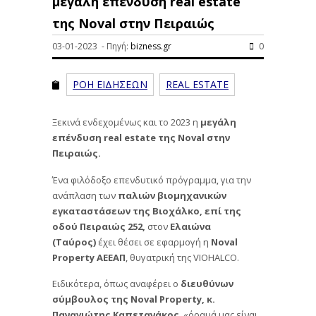
μεγάλη επένδυση real estate
της Noval στην Πειραιώς
03-01-2023 - Πηγή:
bizness.gr
0
ΡΟΗ ΕΙΔΗΣΕΩΝ
REAL ESTATE
Ξεκινά ενδεχομένως και το 2023 η
μεγάλη
επένδυση real estate της Noval στην
Πειραιώς.
Ένα φιλόδοξο επενδυτικό πρόγραμμα, για την
ανάπλαση των
παλιών βιομηχανικών
εγκαταστάσεων της Βιοχάλκο, επί της
οδού Πειραιώς 252,
στον
Ελαιώνα
(Ταύρος)
έχει θέσει σε εφαρμογή η
Noval
Property ΑΕΕΑΠ
, θυγατρική της VIOHALCO.
Ειδικότερα, όπως αναφέρει ο
διευθύνων
σύμβουλος της Noval Property, κ.
Παναγιώτης Καπετανάκος
, «όραμά μας είναι