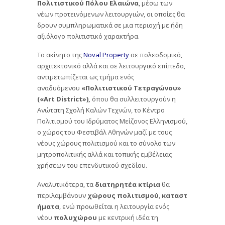
Πολιτιστικού Πόλου Ελαιώνα
, μέσω των
νέων προτεινόμενων λειτουργιών, οι οποίες θα
δρουν συμπληρωματικά σε μια περιοχή με ήδη
αξιόλογο πολιτιστικό χαρακτήρα.
Το ακίνητο της
Noval Property
σε πολεοδομικό,
αρχιτεκτονικό αλλά και σε λειτουργικό επίπεδο,
αντιμετωπίζεται ως τμήμα ενός
αναδυόμενου
«Πολιτιστικού Τετραγώνου»
(«Art District»),
όπου θα συλλειτουργούν η
Ανώτατη Σχολή Καλών Τεχνών, το Κέντρο
Πολιτισμού του Ιδρύματος Μείζονος Ελληνισμού,
ο χώρος του Φεστιβάλ Αθηνών μαζί με τους
νέους χώρους πολιτισμού και το σύνολο των
μητροπολιτικής αλλά και τοπικής εμβέλειας
χρήσεων του επενδυτικού σχεδίου.
Αναλυτικότερα, τα
διατηρητέα
κτίρια
θα
περιλαμβάνουν
χώρους
πολιτισμού
,
καταστ
ήματα
, ενώ προωθείται η λειτουργία ενός
νέου
πολυχώρου
με κεντρική ιδέα τη