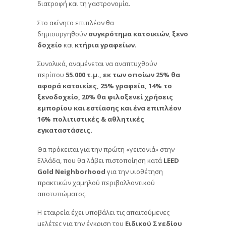
διατροφή και τη γαστρονομία.
Στο ακίνητο επιπλέον θα
δημιουργηθούν
συγκρότημα
κατοικιών
,
ξενο
δοχείο
και
κτήρια
γραφείων
.
Συνολικά, αναμένεται να αναπτυχθούν
περίπου
55.000 τ.μ., εκ των οποίων 25% θα
αφορά κατοικίες, 25% γραφεία, 14% το
ξενοδοχείο, 20% θα φιλοξενεί χρήσεις
εμπορίου και εστίασης και ένα επιπλέον
16% πολιτιστικές & αθλητικές
εγκαταστάσεις.
Θα πρόκειται για την πρώτη «γειτονιά» στην
Ελλάδα, που θα λάβει πιστοποίηση κατά
LEED
Gold Neighborhood
για την υιοθέτηση
πρακτικών χαμηλού περιβαλλοντικού
αποτυπώματος.
Η εταιρεία έχει υποβάλει τις απαιτούμενες
μελέτες για την έγκριση του
Ειδικού Σχεδίου