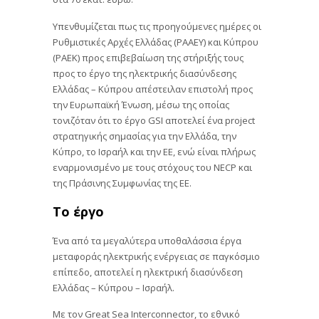
Υπενθυμίζεται πως τις προηγούμενες ημέρες οι
Ρυθμιστικές Αρχές Ελλάδας (ΡΑΑΕΥ) και Κύπρου
(ΡΑΕΚ) προς επιβεβαίωση της στήριξής τους
προς το έργο της ηλεκτρικής διασύνδεσης
Ελλάδας – Κύπρου απέστειλαν επιστολή προς
την Ευρωπαϊκή Ένωση, μέσω της οποίας
τονιζόταν ότι το έργο GSI αποτελεί ένα project
στρατηγικής σημασίας για την Ελλάδα, την
Κύπρο, το Ισραήλ και την ΕΕ, ενώ είναι πλήρως
εναρμονισμένο με τους στόχους του NECP και
της Πράσινης Συμφωνίας της ΕΕ.
Το έργο
Ένα από τα μεγαλύτερα υποθαλάσσια έργα
μεταφοράς ηλεκτρικής ενέργειας σε παγκόσμιο
επίπεδο, αποτελεί η ηλεκτρική διασύνδεση
Ελλάδας – Κύπρου – Ισραήλ.
Με τον Great Sea Interconnector, το εθνικό