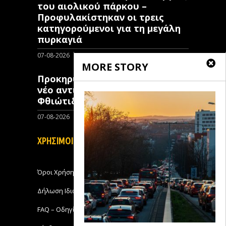
του αιολικού πάρκου –
Προφυλακίστηκαν οι τρεις
κατηγορούμενοι για τη μεγάλη
πυρκαγιά
07-08-2026
0
MORE STORY
Προκηρύχθηκε διαγωνισμός για
νέo αντιπλημμυρικό έργο στη
Φθιώτιδα
07-08-2026
0
ΧΡΗΣΙΜΟΙ ΣΥΝΔΕΣΜΟΙ
Όροι Χρήσης
Δήλωση Ιδιωτικότητας
FAQ – Οδηγίες Χρήσης