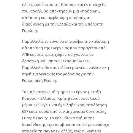
ηλεκτρικό δίκτυο της Κύπρου, και εν συνεχεία
του Ισραήλ, θα αποκτήσουν μια «πράσινη»,
αξιόπιστη και αμφίδρομη υποβρύχια
διασύνδεση με την Ελλάδα και την υπόλοιπη
Ευρώπη.
Παράλληλά, το έργο θα επιτρέψει την καλύτερη
αξιοποίηση της ενέργειας που παράγεται από
ΑΠΕ και στις τρεις χώρες, οδηγώντας σε
δραστική μείωση των εκπομπών CO2.
Παράλληλα, θα αποτελέσει μία νέα εναλλακτική
πηγή ενεργειακής τροφοδοσίας για την
Ευρωπαϊκή Ένωση.
Το υπό κατασκευή τμήμα του έργου μεταξύ
Κύπρου – Ελλάδας (Κρήτη) είναι συνολικού
μήκους 898 χλμ. και έχει λάβει χρηματοδότηση
657 εκατ. ευρώ από τον μηχανισμό Connecting
Europe Facility. Το καλωδιακό τμήμα της
διασύνδεσης έχει συμβασιοποιηθεί με ανάδοχο
εταιρεία τη Nexans (Γαλλία), ενώ η Siemens