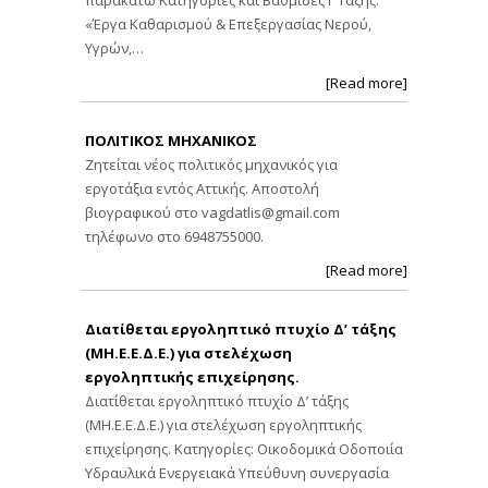
παρακάτω Κατηγορίες και Βαθμίδες Γ Τάξης:
«Έργα Καθαρισμού & Επεξεργασίας Νερού,
Υγρών,…
[Read more]
ΠΟΛΙΤΙΚΟΣ ΜΗΧΑΝΙΚΟΣ
Ζητείται νέος πολιτικός μηχανικός για
εργοτάξια εντός Αττικής. Αποστολή
βιογραφικού στο
vagdatlis@gmail.com
τηλέφωνο στο 6948755000.
[Read more]
Διατίθεται εργοληπτικό πτυχίο Δ’ τάξης
(ΜΗ.Ε.Ε.Δ.Ε.) για στελέχωση
εργοληπτικής επιχείρησης.
Διατίθεται εργοληπτικό πτυχίο Δ’ τάξης
(ΜΗ.Ε.Ε.Δ.Ε.) για στελέχωση εργοληπτικής
επιχείρησης. Κατηγορίες: Οικοδομικά Οδοποιία
Υδραυλικά Ενεργειακά Υπεύθυνη συνεργασία