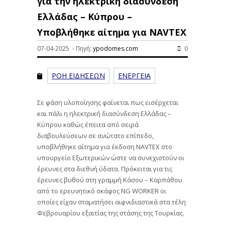
για την ηλεκτρική διασύνδεση
Ελλάδας – Κύπρου –
Υποβλήθηκε αίτημα για NAVTEX
07-04-2025 - Πηγή:
ypodomes.com
0
ΡΟΗ ΕΙΔΗΣΕΩΝ
ΕΝΕΡΓΕΙΑ
Σε φάση υλοποίησης φαίνεται πως εισέρχεται
και πάλι η ηλεκτρική διασύνδεση Ελλάδας –
Κύπρου καθώς έπειτα από σειρά
διαβουλεύσεων σε ανώτατο επίπεδο,
υποβλήθηκε αίτημα για έκδοση NAVTEX στο
υπουργείο Εξωτερικών ώστε να συνεχιστούν οι
έρευνες στα διεθνή ύδατα. Πρόκειται για τις
έρευνες βυθού στη γραμμή Κάσου – Καρπάθου
από το ερευνητικό σκάφος NG WORKER οι
οποίες είχαν σταματήσει αιφνιδιαστικά στα τέλη
Φεβρουαρίου εξαιτίας της στάσης της Τουρκίας.