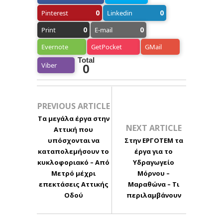
0
0
Pinterest
Linkedin
0
0
Print
E-mail
Evernote
GetPocket
GMail
Total
Viber
0
PREVIOUS ARTICLE
Τα μεγάλα έργα στην
NEXT ARTICLE
Αττική που
υπόσχονται να
Στην ΕΡΓΟΤΕΜ τα
καταπολεμήσουν το
έργα για το
κυκλοφοριακό – Από
Υδραγωγείο
Μετρό μέχρι
Μόρνου –
επεκτάσεις Αττικής
Μαραθώνα – Τι
Οδού
περιλαμβάνουν