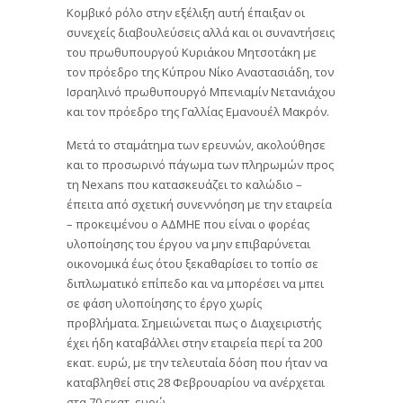
Κομβικό ρόλο στην εξέλιξη αυτή έπαιξαν οι
συνεχείς διαβουλεύσεις αλλά και οι συναντήσεις
του πρωθυπουργού Κυριάκου Μητσοτάκη με
τον πρόεδρο της Κύπρου Νίκο Αναστασιάδη, τον
Ισραηλινό πρωθυπουργό Μπενιαμίν Νετανιάχου
και τον πρόεδρο της Γαλλίας Εμανουέλ Μακρόν.
Μετά το σταμάτημα των ερευνών, ακολούθησε
και το προσωρινό πάγωμα των πληρωμών προς
τη Nexans που κατασκευάζει το καλώδιο –
έπειτα από σχετική συνεννόηση με την εταιρεία
– προκειμένου ο ΑΔΜΗΕ που είναι ο φορέας
υλοποίησης του έργου να μην επιβαρύνεται
οικονομικά έως ότου ξεκαθαρίσει το τοπίο σε
διπλωματικό επίπεδο και να μπορέσει να μπει
σε φάση υλοποίησης το έργο χωρίς
προβλήματα. Σημειώνεται πως ο Διαχειριστής
έχει ήδη καταβάλλει στην εταιρεία περί τα 200
εκατ. ευρώ, με την τελευταία δόση που ήταν να
καταβληθεί στις 28 Φεβρουαρίου να ανέρχεται
στα 70 εκατ. ευρώ.