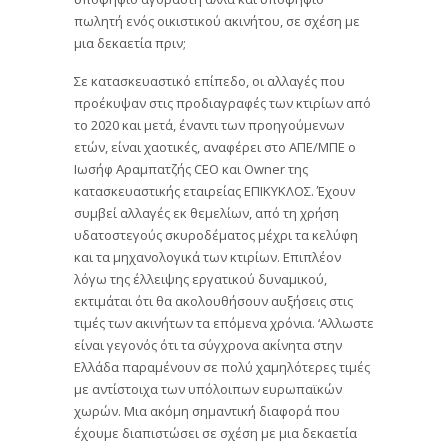
πωλητή ενός οικιστικού ακινήτου, σε σχέση με
μια δεκαετία πριν;
Σε κατασκευαστικό επίπεδο, οι αλλαγές που
προέκυψαν στις προδιαγραφές των κτιρίων από
το 2020 και μετά, έναντι των προηγούμενων
ετών, είναι χαοτικές, αναφέρει στο ΑΠΕ/ΜΠΕ ο
Ιωσήφ Αραμπατζής CEO και Owner της
κατασκευαστικής εταιρείας ΕΠΙΚΥΚΛΟΣ. Έχουν
συμβεί αλλαγές εκ θεμελίων, από τη χρήση
υδατοστεγούς σκυροδέματος μέχρι τα κελύφη
και τα μηχανολογικά των κτιρίων. Επιπλέον
λόγω της έλλειψης εργατικού δυναμικού,
εκτιμάται ότι θα ακολουθήσουν αυξήσεις στις
τιμές των ακινήτων τα επόμενα χρόνια. ‘Αλλωστε
είναι γεγονός ότι τα σύγχρονα ακίνητα στην
Ελλάδα παραμένουν σε πολύ χαμηλότερες τιμές
με αντίστοιχα των υπόλοιπων ευρωπαϊκών
χωρών. Μια ακόμη σημαντική διαφορά που
έχουμε διαπιστώσει σε σχέση με μια δεκαετία