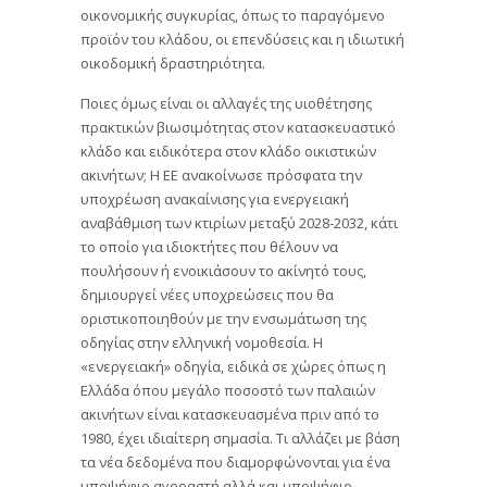
οικονομικής συγκυρίας, όπως το παραγόμενο
προϊόν του κλάδου, οι επενδύσεις και η ιδιωτική
οικοδομική δραστηριότητα.
Ποιες όμως είναι οι αλλαγές της υιοθέτησης
πρακτικών βιωσιμότητας στον κατασκευαστικό
κλάδο και ειδικότερα στον κλάδο οικιστικών
ακινήτων; Η ΕΕ ανακοίνωσε πρόσφατα την
υποχρέωση ανακαίνισης για ενεργειακή
αναβάθμιση των κτιρίων μεταξύ 2028-2032, κάτι
το οποίο για ιδιοκτήτες που θέλουν να
πουλήσουν ή ενοικιάσουν το ακίνητό τους,
δημιουργεί νέες υποχρεώσεις που θα
οριστικοποιηθούν με την ενσωμάτωση της
οδηγίας στην ελληνική νομοθεσία. Η
«ενεργειακή» οδηγία, ειδικά σε χώρες όπως η
Ελλάδα όπου μεγάλο ποσοστό των παλαιών
ακινήτων είναι κατασκευασμένα πριν από το
1980, έχει ιδιαίτερη σημασία. Τι αλλάζει με βάση
τα νέα δεδομένα που διαμορφώνονται για ένα
υποψήφιο αγοραστή αλλά και υποψήφιο