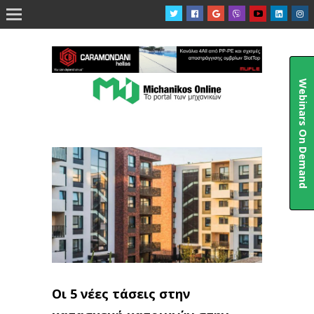

Webinars On Demand
Οι 5 νέες τάσεις στην