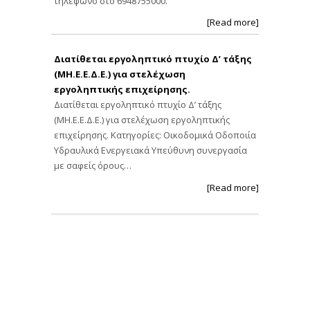
τηλέφωνο στο 6948755000.
[Read more]
Διατίθεται εργοληπτικό πτυχίο Δ’ τάξης
(ΜΗ.Ε.Ε.Δ.Ε.) για στελέχωση
εργοληπτικής επιχείρησης.
Διατίθεται εργοληπτικό πτυχίο Δ’ τάξης
(ΜΗ.Ε.Ε.Δ.Ε.) για στελέχωση εργοληπτικής
επιχείρησης. Κατηγορίες: Οικοδομικά Οδοποιία
Υδραυλικά Ενεργειακά Υπεύθυνη συνεργασία
με σαφείς όρους…
[Read more]