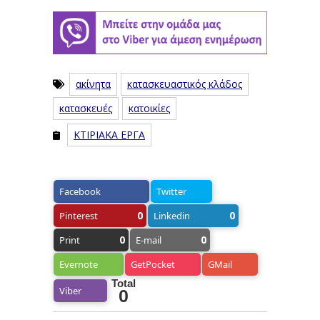
ακίνητα
κατασκευαστικός κλάδος
κατασκευές
κατοικίες
ΚΤΙΡΙΑΚΑ ΕΡΓΑ
Facebook
Twitter
0
0
Pinterest
Linkedin
0
0
Print
E-mail
Evernote
GetPocket
GMail
Total
Viber
0