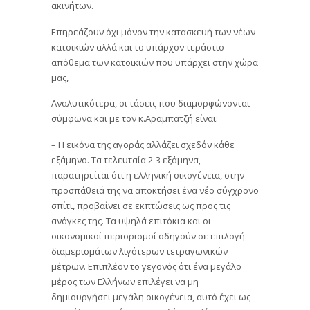
ακινήτων.
Επηρεάζουν όχι μόνον την κατασκευή των νέων
κατοικιών αλλά και το υπάρχον τεράστιο
απόθεμα των κατοικιών που υπάρχει στην χώρα
μας,
Αναλυτικότερα, οι τάσεις που διαμορφώνονται
σύμφωνα και με τον κ.Αραμπατζή είναι:
– Η εικόνα της αγοράς αλλάζει σχεδόν κάθε
εξάμηνο. Τα τελευταία 2-3 εξάμηνα,
παρατηρείται ότι η ελληνική οικογένεια, στην
προσπάθειά της να αποκτήσει ένα νέο σύγχρονο
σπίτι, προβαίνει σε εκπτώσεις ως προς τις
ανάγκες της. Τα υψηλά επιτόκια και οι
οικονομικοί περιορισμοί οδηγούν σε επιλογή
διαμερισμάτων λιγότερων τετραγωνικών
μέτρων. Επιπλέον το γεγονός ότι ένα μεγάλο
μέρος των Ελλήνων επιλέγει να μη
δημιουργήσει μεγάλη οικογένεια, αυτό έχει ως