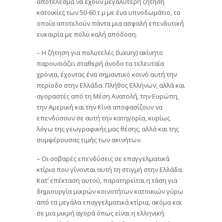
αποτέλεσμα να έχουν μεγαλύτερη ζήτηση
κατοικίες των 50-60 τ.μ με ένα υπνοδωμάτιο, τα
οποία αποτελούν πάντα μια ασφαλή επενδυτική
ευκαιρία με πολύ καλή απόδοση.
– Η ζήτηση για πολυτελές (luxury) ακίνητο
παρουσιάζει σταθερή άνοδο τα τελευταία
χρόνια, έχοντας ένα σημαντικό κοινό αυτή την
περίοδο στην Ελλάδα. Πλήθος Ελλήνων, αλλά και
αγοραστές από τη Μέση Ανατολή, την Ευρώπη,
την Αμερική και την Κίνα αποφασίζουν να
επενδύσουν σε αυτή την κατηγορία, κυρίως
λόγω της γεωγραφικής μας θέσης, αλλά και της
συμφέρουσας τιμής των ακινήτων.
– Οι σοβαρές επενδύσεις σε επαγγελματικά
κτίρια που γίνονται αυτή τη στιγμή στην Ελλάδα.
Κατ’ επέκταση αυτού, παρατηρείται η τάση για
δημιουργία μικρών κοινοτήτων κατοικιών γύρω
από τα μεγάλα επαγγελματικά κτίρια, ακόμα και
σε μια μικρή αγορά όπως είναι η ελληνική.