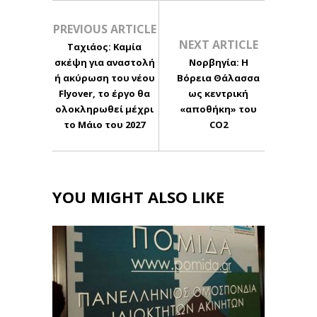
PREVIOUS ARTICLE
NEXT ARTICLE
Ταχιάος: Καμία
σκέψη για αναστολή
Νορβηγία: Η
ή ακύρωση του νέου
Βόρεια Θάλασσα
Flyover, το έργο θα
ως κεντρική
ολοκληρωθεί μέχρι
«αποθήκη» του
το Μάιο του 2027
CO2
YOU MIGHT ALSO LIKE