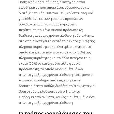
Βραχυχρόνιας Μίσθωσης, η κατηγορία του
εισοδήματος που αποκτάται, σύμφωνα με τις
διατάξεις του άρ. 39Α του ΚΦΕ, κρίνεται ατομικά
για κάθε ένα εκ των φυσικών προσώπων
συνιδιοκτητών. Για παράδειγμα, στην
περίπτωση που ένα φυσικό πρόσωπο (Α)
διαθέτει για βραχυχρόνια μίσθωση δύο ακίνητα
στα οποία κατέχει το εκατό τοις εκατό (100%) της
πλήρους κυριότητας και ένα τρίτο ακίνητο στο
οποίο κατέχει το πενήντα τοις εκατό (50%) της
πλήρους κυριότητας και το άλλο πενήντα τοις
εκατό (50%) το κατέχει ένα άλλο φυσικό
πρόσωπο (Β), το οποίο δεν διαθέτει άλλο
ακίνητο για βραχυχρόνια μίσθωση, τότε μόνο ο
Α αποκτά εισόδημα από επιχειρηματική
δραστηριότητα, καθώς διαθέτει τρία ακίνητα για
βραχυχρόνια μίσθωση, ενώ ο Β αποκτά
εισόδημα από ακίνητα, καθώς διαθέτει μόνο ένα
ακίνητο για βραχυχρόνια μίσθωση.
Ο τρόπος φορολόγησης του