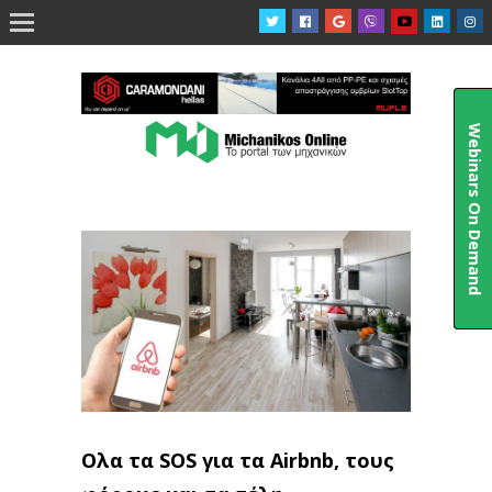

Webinars On Demand
Ολα τα SOS για τα Airbnb, τους