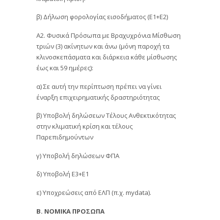
β) Δήλωση φορολογίας εισοδήματος (Ε1+Ε2)
Α2. Φυσικά Πρόσωπα με Βραχυχρόνια Μίσθωση
τριών (3) ακίνητων και άνω (μόνη παροχή τα
κλινοσκεπάσματα και διάρκεια κάθε μίσθωσης
έως και 59 ημέρες):
α) Σε αυτή την περίπτωση πρέπει να γίνει
έναρξη επιχειρηματικής δραστηριότητας
β) Υποβολή δηλώσεων Τέλους Ανθεκτικότητας
στην κλιματική κρίση και τέλους
Παρεπιδημούντων
γ) Υποβολή δηλώσεων ΦΠΑ
δ) Υποβολή Ε3+Ε1
ε) Υποχρεώσεις από ΕΛΠ (π.χ. mydata).
Β. ΝΟΜΙΚΑ ΠΡΟΣΩΠΑ