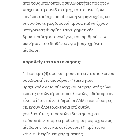
από τους υπόλοιπους συνιδιοκτήτες προς τον
Διαχειριστή-συνιδιοκτήτη), τότε ο ανωτέρω
κανόνας υπάρχει περίπτωση να μην ισχύει, και
οι συνιδιοκτήτες (φυσικά πρόσωπα) να έχουν
υποχρέωση έναρξης επιχειρηματικής
δραστηριότητας αναλόγως του αριθμού των
ακινήτων που διαθέτουν για βραχυχρόνια
μίσθωση.
Παραδείγματα κατανόησης:
1. Τέσσερα (4) φυσικά πρόσωπα είναι από κοινού
συνιδιοκτήτες τεσσάρων (4) ακινήτων
Βραχυχρόνιας Μίσθωσης και Διαχειριστής είναι
ένας εξ αυτών (ή κάποιοι εξ αυτών, αδιάφορο αν
είναι ο ίδιος πάντα). Αφού οι ΑΜΑ είναι τέσσερις
(4), έχουν όλοι ιδιοκτησία επί αυτών
(ανεξαρτήτως ποσοστών ιδιοκτησίας) και
εφόσον δεν υπάρχει μισθωτήριο μακροχρόνιας
μίσθωσης, τότε και οι τέσσερις (4) πρέπει να
κάνουν έναρξη επιχειρηματικής