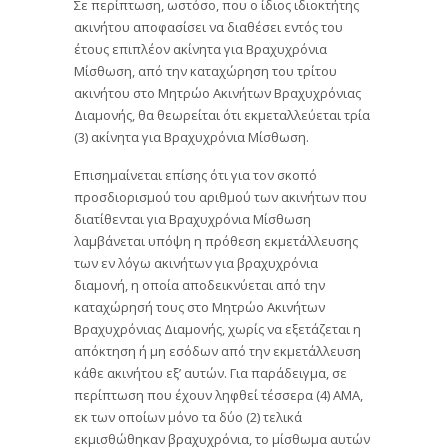
Σε περίπτωση, ωστόσο, που ο ίδιος ιδιοκτήτης
ακινήτου αποφασίσει να διαθέσει εντός του
έτους επιπλέον ακίνητα για Βραχυχρόνια
Μίσθωση, από την καταχώρηση του τρίτου
ακινήτου στο Μητρώο Ακινήτων Βραχυχρόνιας
Διαμονής, θα θεωρείται ότι εκμεταλλεύεται τρία
(3) ακίνητα για Βραχυχρόνια Μίσθωση.
Επισημαίνεται επίσης ότι για τον σκοπό
προσδιορισμού του αριθμού των ακινήτων που
διατίθενται για Βραχυχρόνια Μίσθωση
λαμβάνεται υπόψη η πρόθεση εκμετάλλευσης
των εν λόγω ακινήτων για βραχυχρόνια
διαμονή, η οποία αποδεικνύεται από την
καταχώρησή τους στο Μητρώο Ακινήτων
Βραχυχρόνιας Διαμονής, χωρίς να εξετάζεται η
απόκτηση ή μη εσόδων από την εκμετάλλευση
κάθε ακινήτου εξ’ αυτών. Για παράδειγμα, σε
περίπτωση που έχουν ληφθεί τέσσερα (4) ΑΜΑ,
εκ των οποίων μόνο τα δύο (2) τελικά
εκμισθώθηκαν βραχυχρόνια, το μίσθωμα αυτών