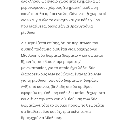
ολοκλήρου ως ενιαίο χώρο είτε τμηματικά ως
μεμονωμένους χώρους (τμηματική μίσθωση
ακινήτου), θα πρέπει να λαμβάνονται ξεχωριστοί
ΑΜΑ και για όλο το ακίνητο και για κάθε χώρο
που διατίθεται διακριτά για βραχυχρόνια
μίσθωση.
Διευκρινίζεται επίσης, ότι σε περίπτωση που
φυσικό πρόσωπο διαθέτει για Βραχυχρόνια
Μίσθωση δύο δωμάτια (δωμάτιο Α και δωμάτιο
Β), εντός του ίδιου διαμερίσματος/
μονοκατοικίας, για τα οποία έχει λάβει δύο
διαφορετικούς ΑΜΑ καθώς και έναν τρίτο ΑΜΑ
για τη μίσθωση των δύο δωματίων (δωμάτιο
Α+Β) από κοινού, (δηλαδή οι δύο αριθμοί
αφορούν τη μίσθωση κάθε δωματίου ξεχωριστά
και ο ένας την από κοινού μίσθωση των δύο
δωματίων), τότε το φυσικό πρόσωπο θεωρείται
ότι διαθέτει δύο και όχι τρία ακίνητα για
Βραχυχρόνια Μίσθωση.