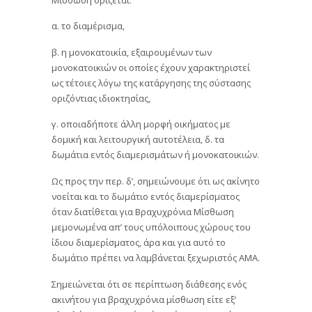
α. το διαμέρισμα,
β. η μονοκατοικία, εξαιρουμένων των
μονοκατοικιών οι οποίες έχουν χαρακτηριστεί
ως τέτοιες λόγω της κατάργησης της σύστασης
οριζόντιας ιδιοκτησίας,
γ. οποιαδήποτε άλλη μορφή οικήματος με
δομική και λειτουργική αυτοτέλεια, δ. τα
δωμάτια εντός διαμερισμάτων ή μονοκατοικιών.
Ως προς την περ. δ’, σημειώνουμε ότι ως ακίνητο
νοείται και το δωμάτιο εντός διαμερίσματος
όταν διατίθεται για Βραχυχρόνια Μίσθωση
μεμονωμένα απ’ τους υπόλοιπους χώρους του
ίδιου διαμερίσματος, άρα και για αυτό το
δωμάτιο πρέπει να λαμβάνεται ξεχωριστός ΑΜΑ.
Σημειώνεται ότι σε περίπτωση διάθεσης ενός
ακινήτου για βραχυχρόνια μίσθωση είτε εξ’