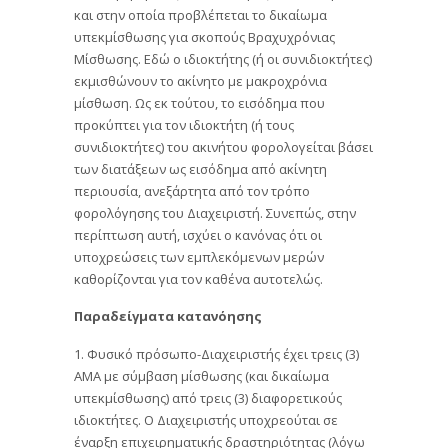
και στην οποία προβλέπεται το δικαίωμα
υπεκμίσθωσης για σκοπούς Βραχυχρόνιας
Μίσθωσης. Εδώ ο ιδιοκτήτης (ή οι συνιδιοκτήτες)
εκμισθώνουν το ακίνητο με μακροχρόνια
μίσθωση. Ως εκ τούτου, το εισόδημα που
προκύπτει για τον ιδιοκτήτη (ή τους
συνιδιοκτήτες) του ακινήτου φορολογείται βάσει
των διατάξεων ως εισόδημα από ακίνητη
περιουσία, ανεξάρτητα από τον τρόπο
φορολόγησης του Διαχειριστή. Συνεπώς, στην
περίπτωση αυτή, ισχύει ο κανόνας ότι οι
υποχρεώσεις των εμπλεκόμενων μερών
καθορίζονται για τον καθένα αυτοτελώς.
Παραδείγματα κατανόησης
1. Φυσικό πρόσωπο-Διαχειριστής έχει τρεις (3)
ΑΜΑ με σύμβαση μίσθωσης (και δικαίωμα
υπεκμίσθωσης) από τρεις (3) διαφορετικούς
ιδιοκτήτες. Ο Διαχειριστής υποχρεούται σε
έναρξη επιχειρηματικής δραστηριότητας (λόγω