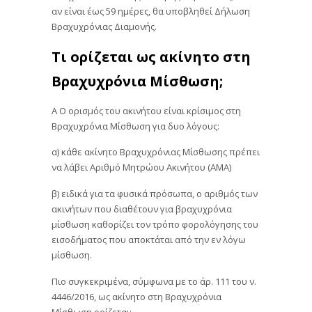
αν είναι έως 59 ημέρες, θα υποβληθεί Δήλωση
Βραχυχρόνιας Διαμονής.
Τι ορίζεται ως ακίνητο στη
Βραχυχρόνια Μίσθωση;
Α Ο ορισμός του ακινήτου είναι κρίσιμος στη
Βραχυχρόνια Μίσθωση για δυο λόγους:
α) κάθε ακίνητο Βραχυχρόνιας Μίσθωσης πρέπει
να λάβει Αριθμό Μητρώου Ακινήτου (ΑΜΑ)
β) ειδικά για τα φυσικά πρόσωπα, ο αριθμός των
ακινήτων που διαθέτουν για βραχυχρόνια
μίσθωση καθορίζει τον τρόπο φορολόγησης του
εισοδήματος που αποκτάται από την εν λόγω
μίσθωση.
Πιο συγκεκριμένα, σύμφωνα με το άρ. 111 του ν.
4446/2016, ως ακίνητο στη Βραχυχρόνια
Μίσθωση ορίζεται: