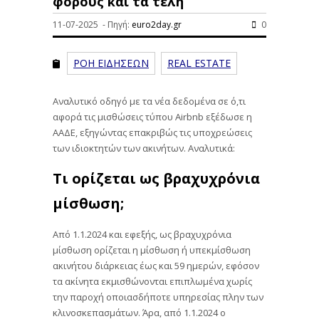
φόρους και τα τέλη
11-07-2025 - Πηγή:
euro2day.gr
0
ΡΟΗ ΕΙΔΗΣΕΩΝ
REAL ESTATE
Αναλυτικό οδηγό με τα νέα δεδομένα σε ό,τι
αφορά τις μισθώσεις τύπου Airbnb εξέδωσε η
ΑΑΔΕ, εξηγώντας επακριβώς τις υποχρεώσεις
των ιδιοκτητών των ακινήτων. Αναλυτικά:
Τι ορίζεται ως βραχυχρόνια
μίσθωση;
Από 1.1.2024 και εφεξής, ως βραχυχρόνια
μίσθωση ορίζεται η μίσθωση ή υπεκμίσθωση
ακινήτου διάρκειας έως και 59 ημερών, εφόσον
τα ακίνητα εκμισθώνονται επιπλωμένα χωρίς
την παροχή οποιασδήποτε υπηρεσίας πλην των
κλινοσκεπασμάτων. Άρα, από 1.1.2024 ο