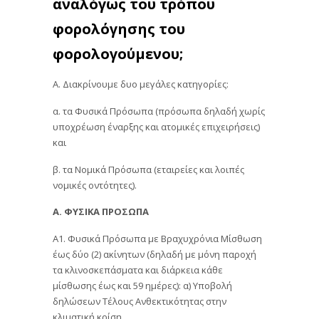
αναλόγως του τρόπου
φορολόγησης του
φορολογούμενου;
Α. Διακρίνουμε δυο μεγάλες κατηγορίες:
α. τα Φυσικά Πρόσωπα (πρόσωπα δηλαδή χωρίς
υποχρέωση έναρξης και ατομικές επιχειρήσεις)
και
β. τα Νομικά Πρόσωπα (εταιρείες και λοιπές
νομικές οντότητες).
Α. ΦΥΣΙΚΑ ΠΡΟΣΩΠΑ
Α1. Φυσικά Πρόσωπα με Βραχυχρόνια Μίσθωση
έως δύο (2) ακίνητων (δηλαδή με μόνη παροχή
τα κλινοσκεπάσματα και διάρκεια κάθε
μίσθωσης έως και 59 ημέρες): α) Υποβολή
δηλώσεων Τέλους Ανθεκτικότητας στην
κλιματική κρίση.