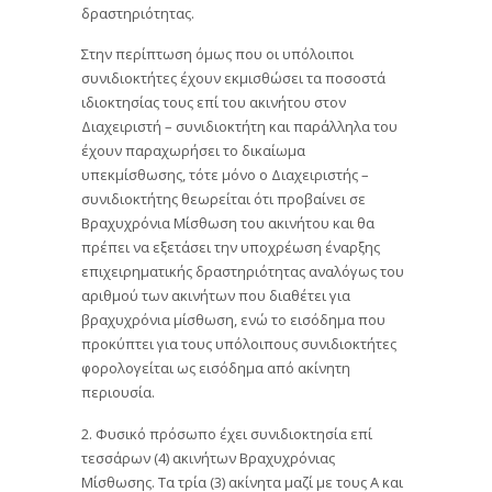
δραστηριότητας.
Στην περίπτωση όμως που οι υπόλοιποι
συνιδιοκτήτες έχουν εκμισθώσει τα ποσοστά
ιδιοκτησίας τους επί του ακινήτου στον
Διαχειριστή – συνιδιοκτήτη και παράλληλα του
έχουν παραχωρήσει το δικαίωμα
υπεκμίσθωσης, τότε μόνο ο Διαχειριστής –
συνιδιοκτήτης θεωρείται ότι προβαίνει σε
Βραχυχρόνια Μίσθωση του ακινήτου και θα
πρέπει να εξετάσει την υποχρέωση έναρξης
επιχειρηματικής δραστηριότητας αναλόγως του
αριθμού των ακινήτων που διαθέτει για
βραχυχρόνια μίσθωση, ενώ το εισόδημα που
προκύπτει για τους υπόλοιπους συνιδιοκτήτες
φορολογείται ως εισόδημα από ακίνητη
περιουσία.
2. Φυσικό πρόσωπο έχει συνιδιοκτησία επί
τεσσάρων (4) ακινήτων Βραχυχρόνιας
Μίσθωσης. Τα τρία (3) ακίνητα μαζί με τους Α και