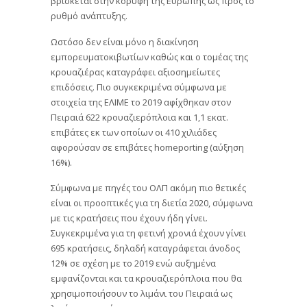
βρίσκεται στην κορυφή της Ευρώπης ως προς το
ρυθμό ανάπτυξης.
Ωστόσο δεν είναι μόνο η διακίνηση
εμπορευματοκιβωτίων καθώς και ο τομέας της
κρουαζιέρας καταγράφει αξιοσημείωτες
επιδόσεις. Πιο συγκεκριμένα σύμφωνα με
στοιχεία της ΕΛΙΜΕ το 2019 αφίχθηκαν στον
Πειραιά 622 κρουαζιερόπλοια και 1,1 εκατ.
επιβάτες εκ των οποίων οι 410 χιλιάδες
αφορούσαν σε επιβάτες homeporting (αύξηση
16%).
Σύμφωνα με πηγές του ΟΛΠ ακόμη πιο θετικές
είναι οι προοπτικές για τη διετία 2020, σύμφωνα
με τις κρατήσεις που έχουν ήδη γίνει.
Συγκεκριμένα για τη φετινή χρονιά έχουν γίνει
695 κρατήσεις, δηλαδή καταγράφεται άνοδος
12% σε σχέση με το 2019 ενώ αυξημένα
εμφανίζονται και τα κρουαζιερόπλοια που θα
χρησιμοποιήσουν το λιμάνι του Πειραιά ως