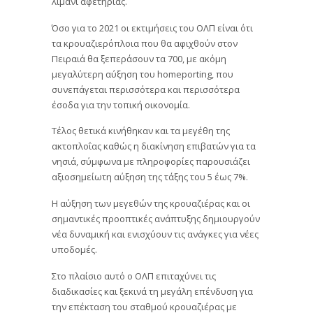
λιμάνι αφετηρίας.
Όσο για το 2021 οι εκτιμήσεις του ΟΛΠ είναι ότι
τα κρουαζιερόπλοια που θα αφιχθούν στον
Πειραιά θα ξεπεράσουν τα 700, με ακόμη
μεγαλύτερη αύξηση του homeporting, που
συνεπάγεται περισσότερα και περισσότερα
έσοδα για την τοπική οικονομία.
Τέλος θετικά κινήθηκαν και τα μεγέθη της
ακτοπλοΐας καθώς η διακίνηση επιβατών για τα
νησιά, σύμφωνα με πληροφορίες παρουσιάζει
αξιοσημείωτη αύξηση της τάξης του 5 έως 7%.
Η αύξηση των μεγεθών της κρουαζιέρας και οι
σημαντικές προοπτικές ανάπτυξης δημιουργούν
νέα δυναμική και ενισχύουν τις ανάγκες για νέες
υποδομές.
Στο πλαίσιο αυτό ο ΟΛΠ επιταχύνει τις
διαδικασίες και ξεκινά τη μεγάλη επένδυση για
την επέκταση του σταθμού κρουαζιέρας με