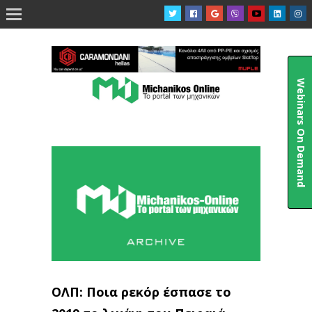

Webinars On Demand
ΟΛΠ: Ποια ρεκόρ έσπασε το