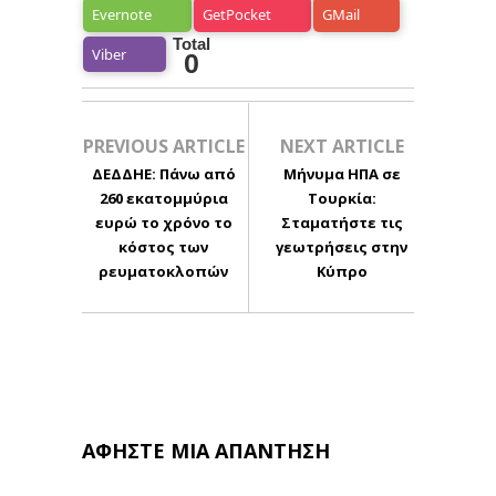
Evernote
GetPocket
GMail
Total
Viber
0
PREVIOUS ARTICLE
NEXT ARTICLE
ΔΕΔΔΗΕ: Πάνω από
Μήνυμα ΗΠΑ σε
260 εκατομμύρια
Τουρκία:
ευρώ το χρόνο το
Σταματήστε τις
κόστος των
γεωτρήσεις στην
ρευματοκλοπών
Κύπρο
ΑΦΉΣΤΕ ΜΙΑ ΑΠΆΝΤΗΣΗ