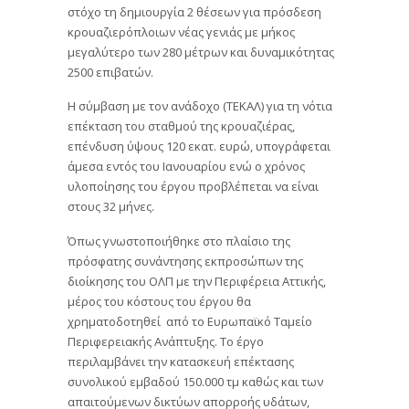
στόχο τη δημιουργία 2 θέσεων για πρόσδεση
κρουαζιερόπλοιων νέας γενιάς με μήκος
μεγαλύτερο των 280 μέτρων και δυναμικότητας
2500 επιβατών.
Η σύμβαση με τον ανάδοχο (ΤΕΚΑΛ) για τη νότια
επέκταση του σταθμού της κρουαζιέρας,
επένδυση ύψους 120 εκατ. ευρώ, υπογράφεται
άμεσα εντός του Ιανουαρίου ενώ ο χρόνος
υλοποίησης του έργου προβλέπεται να είναι
στους 32 μήνες.
Όπως γνωστοποιήθηκε στο πλαίσιο της
πρόσφατης συνάντησης εκπροσώπων της
διοίκησης του ΟΛΠ με την Περιφέρεια Αττικής,
μέρος του κόστους του έργου θα
χρηματοδοτηθεί από το Ευρωπαϊκό Ταμείο
Περιφερειακής Ανάπτυξης. Το έργο
περιλαμβάνει την κατασκευή επέκτασης
συνολικού εμβαδού 150.000 τμ καθώς και των
απαιτούμενων δικτύων απορροής υδάτων,