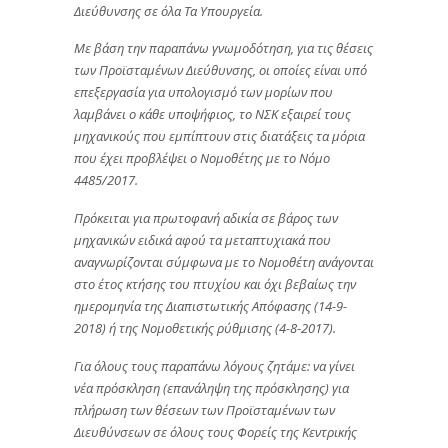
Διεύθυνσης σε όλα Τα Υπουργεία.
Με βάση την παραπάνω γνωμοδότηση, για τις θέσεις
των Προϊσταμένων Διεύθυνσης, οι οποίες είναι υπό
επεξεργασία για υπολογισμό των μορίων που
λαμβάνει ο κάθε υποψήφιος, το ΝΣΚ εξαιρεί τους
μηχανικούς που εμπίπτουν στις διατάξεις τα μόρια
που έχει προβλέψει ο Νομοθέτης με το Νόμο
4485/2017.
Πρόκειται για πρωτοφανή αδικία σε βάρος των
μηχανικών ειδικά αφού τα μεταπτυχιακά που
αναγνωρίζονται σύμφωνα με το Νομοθέτη ανάγονται
στο έτος κτήσης του πτυχίου και όχι βεβαίως την
ημερομηνία της Διαπιστωτικής Απόφασης (14-9-
2018) ή της Νομοθετικής ρύθμισης (4-8-2017).
Για όλους τους παραπάνω λόγους ζητάμε: να γίνει
νέα πρόσκληση (επανάληψη της πρόσκλησης) για
πλήρωση των θέσεων των Προϊσταμένων των
Διευθύνσεων σε όλους τους Φορείς της Κεντρικής