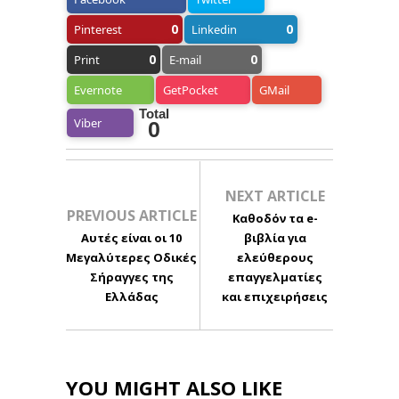
0
0
Pinterest
Linkedin
0
0
Print
E-mail
Evernote
GetPocket
GMail
Total
Viber
0
NEXT ARTICLE
PREVIOUS ARTICLE
Καθοδόν τα e-
Αυτές είναι οι 10
βιβλία για
Μεγαλύτερες Οδικές
ελεύθερους
Σήραγγες της
επαγγελματίες
Ελλάδας
και επιχειρήσεις
YOU MIGHT ALSO LIKE