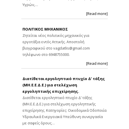
Υγρών,…
[Read more]
ΠΟΛΙΤΙΚΟΣ ΜΗΧΑΝΙΚΟΣ
Ζητείται νέος πολιτικός μηχανικός για
εργοτάξια εντός Αττικής. Αποστολή
βιογραφικού στο
vagdatlis@gmail.com
τηλέφωνο στο 6948755000.
[Read more]
Διατίθεται εργοληπτικό πτυχίο Δ’ τάξης
(ΜΗ.Ε.Ε.Δ.Ε.) για στελέχωση
εργοληπτικής επιχείρησης.
Διατίθεται εργοληπτικό πτυχίο Δ’ τάξης
(ΜΗ.Ε.Ε.Δ.Ε.) για στελέχωση εργοληπτικής
επιχείρησης. Κατηγορίες: Οικοδομικά Οδοποιία
Υδραυλικά Ενεργειακά Υπεύθυνη συνεργασία
με σαφείς όρους…