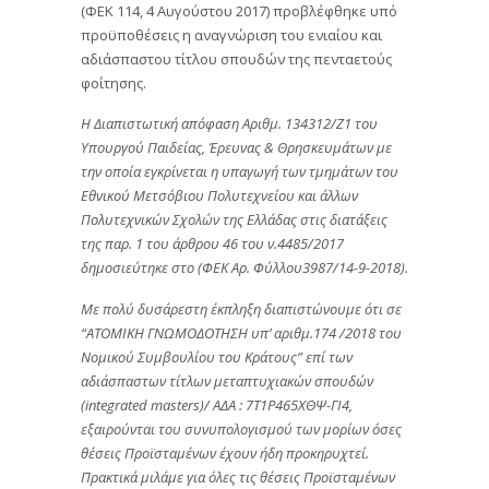
(ΦΕΚ 114, 4 Αυγούστου 2017) προβλέφθηκε υπό
προϋποθέσεις η αναγνώριση του ενιαίου και
αδιάσπαστου τίτλου σπουδών της πενταετούς
φοίτησης.
Η Διαπιστωτική απόφαση Αριθμ. 134312/Ζ1 του
Υπουργού Παιδείας, Έρευνας & Θρησκευμάτων με
την οποία εγκρίνεται η υπαγωγή των τμημάτων του
Εθνικού Μετσόβιου Πολυτεχνείου και άλλων
Πολυτεχνικών Σχολών της Ελλάδας στις διατάξεις
της παρ. 1 του άρθρου 46 του ν.4485/2017
δημοσιεύτηκε στο (ΦΕΚ Αρ. Φύλλου3987/14-9-2018).
Με πολύ δυσάρεστη έκπληξη διαπιστώνουμε ότι σε
“ΑΤΟΜΙΚΗ ΓΝΩΜΟΔΟΤΗΣΗ υπ’ αριθμ.174 /2018 του
Νομικού Συμβουλίου του Κράτους” επί των
αδιάσπαστων τίτλων μεταπτυχιακών σπουδών
(integrated masters)/ ΑΔΑ : 7Τ1Ρ465ΧΘΨ-ΓΙ4,
εξαιρούνται του συνυπολογισμού των μορίων όσες
θέσεις Προϊσταμένων έχουν ήδη προκηρυχτεί.
Πρακτικά μιλάμε για όλες τις θέσεις Προϊσταμένων