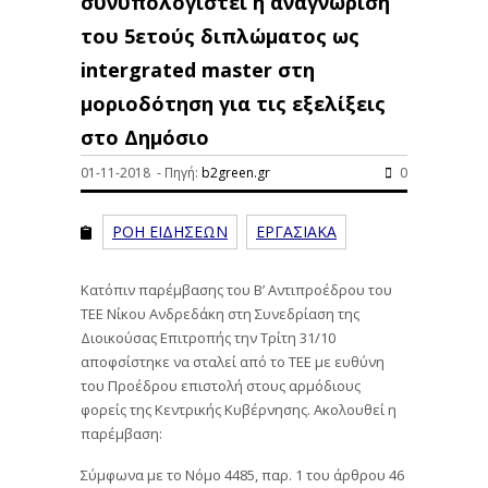
συνυπολογιστεί η αναγνώριση
του 5ετούς διπλώματος ως
intergrated master στη
μοριοδότηση για τις εξελίξεις
στο Δημόσιο
01-11-2018 - Πηγή:
b2green.gr
0
ΡΟΗ ΕΙΔΗΣΕΩΝ
ΕΡΓΑΣΙΑΚΑ
Κατόπιν παρέμβασης του Β’ Αντιπροέδρου του
ΤΕΕ Νίκου Ανδρεδάκη στη Συνεδρίαση της
Διοικούσας Επιτροπής την Τρίτη 31/10
αποφσίστηκε να σταλεί από το ΤΕΕ με ευθύνη
του Προέδρου επιστολή στους αρμόδιους
φορείς της Κεντρικής Κυβέρνησης. Ακολουθεί η
παρέμβαση:
Σύμφωνα με το Νόμο 4485, παρ. 1 του άρθρου 46