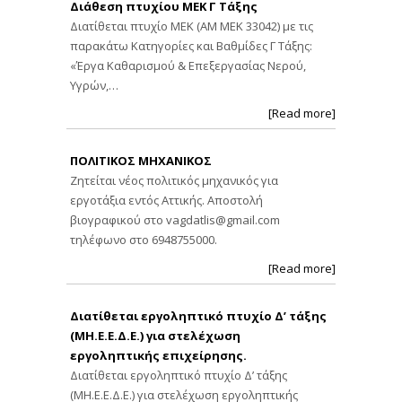
Διάθεση πτυχίου ΜΕΚ Γ Τάξης
Διατίθεται πτυχίο ΜΕΚ (ΑΜ ΜΕΚ 33042) με τις
παρακάτω Κατηγορίες και Βαθμίδες Γ Τάξης:
«Έργα Καθαρισμού & Επεξεργασίας Νερού,
Υγρών,…
[Read more]
ΠΟΛΙΤΙΚΟΣ ΜΗΧΑΝΙΚΟΣ
Ζητείται νέος πολιτικός μηχανικός για
εργοτάξια εντός Αττικής. Αποστολή
βιογραφικού στο
vagdatlis@gmail.com
τηλέφωνο στο 6948755000.
[Read more]
Διατίθεται εργοληπτικό πτυχίο Δ’ τάξης
(ΜΗ.Ε.Ε.Δ.Ε.) για στελέχωση
εργοληπτικής επιχείρησης.
Διατίθεται εργοληπτικό πτυχίο Δ’ τάξης
(ΜΗ.Ε.Ε.Δ.Ε.) για στελέχωση εργοληπτικής