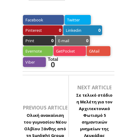
Facebook
Twitter
0
0
Pinterest
Linkedin
0
0
Print
E-mail
Evernote
GetPocket
GMail
Total
Viber
0
NEXT ARTICLE
Σε τελικό στάδιο
η Μελέτη για τον
PREVIOUS ARTICLE
Αρχιτεκτονικό
Ολική ανακαίνιση
Φωτισμό 5
του γυμνασίου Νέου
σημαντικών
Ολβίου Ξάνθης από
μνημείων της
τη Sunlight Group
Λευκάδας