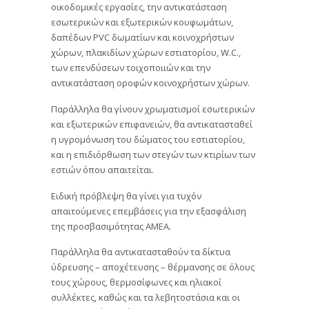
οικοδομικές εργασίες, την αντικατάσταση
εσωτερικών και εξωτερικών κουφωμάτων,
δαπέδων PVC δωματίων και κοινοχρήστων
χώρων, πλακιδίων χώρων εστιατορίου, W.C.,
των επενδύσεων τοιχοποιιών και την
αντικατάσταση οροφών κοινοχρήστων χώρων.
Παράλληλα θα γίνουν χρωματισμοί εσωτερικών
και εξωτερικών επιφανειών, θα αντικατασταθεί
η υγρομόνωση του δώματος του εστιατορίου,
και η επιδιόρθωση των στεγών των κτιρίων των
εστιών όπου απαιτείται.
Ειδική πρόβλεψη θα γίνει για τυχόν
απαιτούμενες επεμβάσεις για την εξασφάλιση
της προσβασιμότητας ΑΜΕΑ.
Παράλληλα θα αντικατασταθούν τα δίκτυα
ύδρευσης – αποχέτευσης – θέρμανσης σε όλους
τους χώρους, θερμοσίφωνες και ηλιακοί
συλλέκτες, καθώς και τα λεβητοστάσια και οι