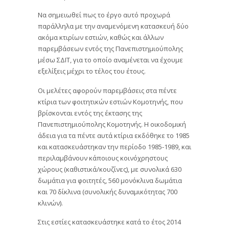
Να σημειωθεί πως το έργο αυτό προχωρά
παράλληλα με την αναμενόμενη κατασκευή δύο
ακόμα κτιρίων εστιών, καθώς και άλλων
παρεμβάσεων εντός της Πανεπιστημιούπολης
μέσω ΣΔΙΤ, για το οποίο αναμένεται να έχουμε
εξελίξεις μέχρι το τέλος του έτους.
Οι μελέτες αφορούν παρεμβάσεις στα πέντε
κτίρια των φοιτητικών εστιών Κομοτηνής, που
βρίσκονται εντός της έκτασης της
Πανεπιστημιούπολης Κομοτηνής. Η οικοδομική
άδεια για τα πέντε αυτά κτίρια εκδόθηκε το 1985
και κατασκευάστηκαν την περίοδο 1985-1989, και
περιλαμβάνουν κάποιους κοινόχρηστους
χώρους (καθιστικά/κουζίνες), με συνολικά 630
δωμάτια για φοιτητές, 560 μονόκλινα δωμάτια
και 70 δίκλινα (συνολικής δυναμικότητας 700
κλινών).
Στις εστίες κατασκευάστηκε κατά το έτος 2014