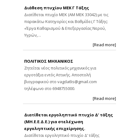
Διάθεση πτυχίου ΜΕΚ Γ Τάξης
Διατίθεται πτυχίο ΜΕΚ (ΑΜ ΜΕΚ 33042) με τις
παρακάτω Κατηγορίες και Βαθμίδες Γ Τάξης:
«Έργα Καθαρισμού & Επεξεργασίας Νερού,
Υγρών,…
[Read more]
ΠΟΛΙΤΙΚΟΣ ΜΗΧΑΝΙΚΟΣ
Ζητείται νέος πολιτικός μηχανικός για
εργοτάξια εντός Αττικής. Αποστολή
βιογραφικού στο
vagdatlis@gmail.com
τηλέφωνο στο 6948755000.
[Read more]
Διατίθεται εργοληπτικό πτυχίο Δ’ τάξης
(ΜΗ.Ε.Ε.Δ.Ε.) για στελέχωση
εργοληπτικής επιχείρησης.
Διατίθεται εργοληπτικό πτυχίο Δ’ τάξης