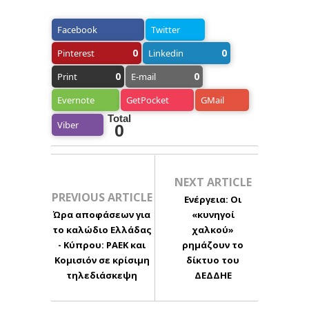
Facebook
Twitter
0
0
Pinterest
Linkedin
0
0
Print
E-mail
Evernote
GetPocket
GMail
Total
Viber
0
NEXT ARTICLE
PREVIOUS ARTICLE
Ενέργεια: Οι
Ώρα αποφάσεων για
«κυνηγοί
το καλώδιο Ελλάδας
χαλκού»
- Κύπρου: ΡΑΕΚ και
ρημάζουν το
Κομισιόν σε κρίσιμη
δίκτυο του
τηλεδιάσκεψη
ΔΕΔΔΗΕ