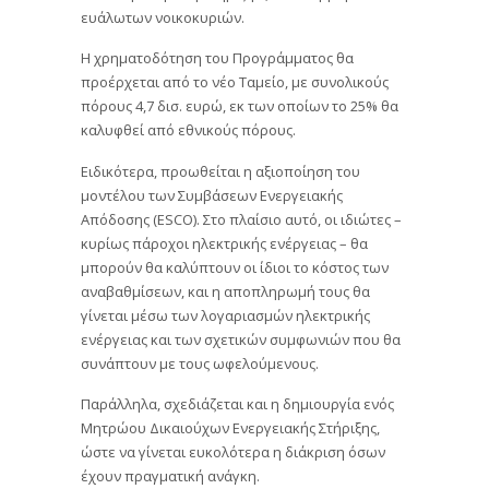
ευάλωτων νοικοκυριών.
Η χρηματοδότηση του Προγράμματος θα
προέρχεται από το νέο Ταμείο, με συνολικούς
πόρους 4,7 δισ. ευρώ, εκ των οποίων το 25% θα
καλυφθεί από εθνικούς πόρους.
Ειδικότερα, προωθείται η αξιοποίηση του
μοντέλου των Συμβάσεων Ενεργειακής
Απόδοσης (ESCO). Στο πλαίσιο αυτό, οι ιδιώτες –
κυρίως πάροχοι ηλεκτρικής ενέργειας – θα
μπορούν θα καλύπτουν οι ίδιοι το κόστος των
αναβαθμίσεων, και η αποπληρωμή τους θα
γίνεται μέσω των λογαριασμών ηλεκτρικής
ενέργειας και των σχετικών συμφωνιών που θα
συνάπτουν με τους ωφελούμενους.
Παράλληλα, σχεδιάζεται και η δημιουργία ενός
Μητρώου Δικαιούχων Ενεργειακής Στήριξης,
ώστε να γίνεται ευκολότερα η διάκριση όσων
έχουν πραγματική ανάγκη.