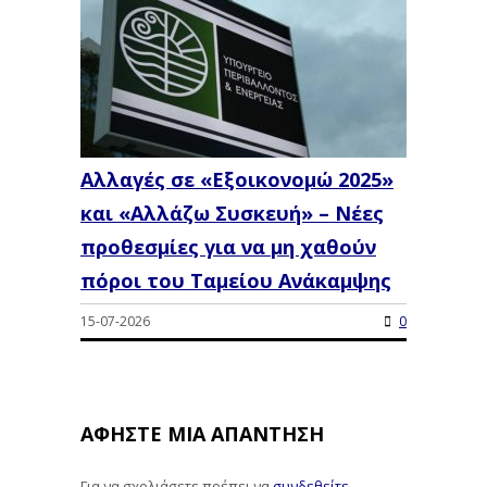
Αλλαγές σε «Εξοικονομώ 2025»
και «Αλλάζω Συσκευή» – Νέες
προθεσμίες για να μη χαθούν
πόροι του Ταμείου Ανάκαμψης
15-07-2026
0
ΑΦΉΣΤΕ ΜΙΑ ΑΠΆΝΤΗΣΗ
Για να σχολιάσετε πρέπει να
συνδεθείτε
.