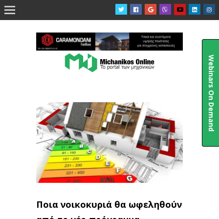

Webinars On Demand
Ποια νοικοκυριά θα ωφεληθούν