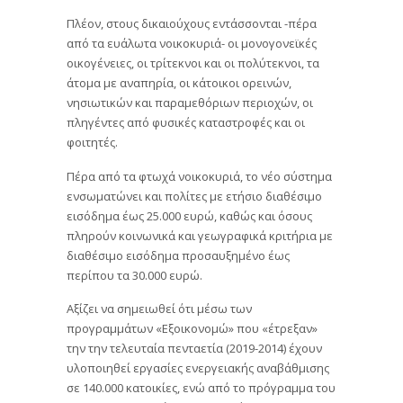
Πλέον, στους δικαιούχους εντάσσονται -πέρα
από τα ευάλωτα νοικοκυριά- οι μονογονεϊκές
οικογένειες, οι τρίτεκνοι και οι πολύτεκνοι, τα
άτομα με αναπηρία, οι κάτοικοι ορεινών,
νησιωτικών και παραμεθόριων περιοχών, οι
πληγέντες από φυσικές καταστροφές και οι
φοιτητές.
Πέρα από τα φτωχά νοικοκυριά, το νέο σύστημα
ενσωματώνει και πολίτες με ετήσιο διαθέσιμο
εισόδημα έως 25.000 ευρώ, καθώς και όσους
πληρούν κοινωνικά και γεωγραφικά κριτήρια με
διαθέσιμο εισόδημα προσαυξημένο έως
περίπου τα 30.000 ευρώ.
Αξίζει να σημειωθεί ότι μέσω των
προγραμμάτων «Εξοικονομώ» που «έτρεξαν»
την την τελευταία πενταετία (2019-2014) έχουν
υλοποιηθεί εργασίες ενεργειακής αναβάθμισης
σε 140.000 κατοικίες, ενώ από το πρόγραμμα του