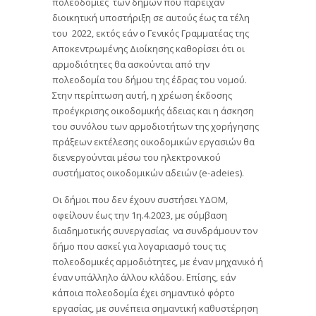
πολεοδομίες των δήμων που παρείχαν
διοικητική υποστήριξη σε αυτούς έως τα τέλη
του 2022, εκτός εάν ο Γενικός Γραμματέας της
Αποκεντρωμένης Διοίκησης καθορίσει ότι οι
αρμοδιότητες θα ασκούνται από την
πολεοδομία του δήμου της έδρας του νομού.
Στην περίπτωση αυτή, η χρέωση έκδοσης
προέγκρισης οικοδομικής άδειας και η άσκηση
του συνόλου των αρμοδιοτήτων της χορήγησης
πράξεων εκτέλεσης οικοδομικών εργασιών θα
διενεργούνται μέσω του ηλεκτρονικού
συστήματος οικοδομικών αδειών (e-adeies).
Οι δήμοι που δεν έχουν συστήσει ΥΔΟΜ,
οφείλουν έως την 1η.4.2023, με σύμβαση
διαδημοτικής συνεργασίας να συνδράμουν τον
δήμο που ασκεί για λογαριασμό τους τις
πολεοδομικές αρμοδιότητες, με έναν μηχανικό ή
έναν υπάλληλο άλλου κλάδου. Επίσης, εάν
κάποια πολεοδομία έχει σημαντικό φόρτο
εργασίας, με συνέπεια σημαντική καθυστέρηση