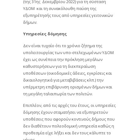
(της 31ης Δεκεμβρίου 2022) για τη σύσταση
ΥΔΟΜ και τη συνακόλουθη παύση της
εξυπηρέτησής τους από υπηρεσίες γειτονικών
δήμων.
Υπηρεσίες δόμησης
Δεν είναι τυχαίο ότι το χρόνιο ζήτημα της
υπολειτουργίας των υπο-στελεχωμένων ΥΔΟΜ
έχει ως συνέπεια την πρόκληση μεγάλων
καθυστερήσεων για τη διεκπεραίωση
υποθέσεων (οικοδομικές άδειες, εγκρίσεις και
δικαιολογητικά για μεταβιβάσεις κλπ.) την
υπέρμετρη επιβάρυνση ορισμένων δήμων και
τη μεγάλη ταλαιπωρία των πολιτών.
Επιπλέον, από τις αρχές του έτους, οι υπηρεσίες
δόμησης έχουν σταματήσει να εξυπηρετούν
υποθέσεις που αφορούν κοντινούς δήμους που
δεν διαθέτουν πολεοδομική υπηρεσία καθώς η
προθεσμία είχε λήξει και δεν τους κάλυπτε το
νόμος.