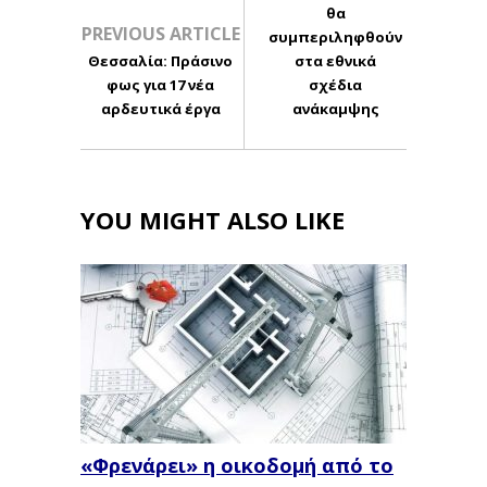
θα
PREVIOUS ARTICLE
συμπεριληφθούν
Θεσσαλία: Πράσινο
στα εθνικά
φως για 17 νέα
σχέδια
αρδευτικά έργα
ανάκαμψης
YOU MIGHT ALSO LIKE
«Φρενάρει» η οικοδομή από το