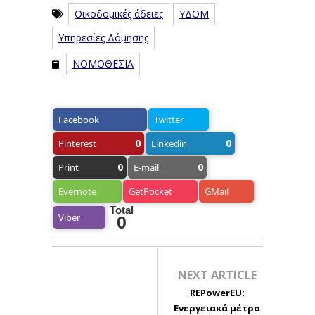
Οικοδομικές άδειες
ΥΔΟΜ
Υπηρεσίες Δόμησης
ΝΟΜΟΘΕΣΙΑ
Facebook
Twitter
0
0
Pinterest
Linkedin
0
0
Print
E-mail
Evernote
GetPocket
GMail
Total
Viber
0
NEXT ARTICLE
REPowerEU:
Eνεργειακά μέτρα