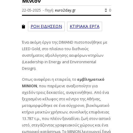
Μινιόν
22-05-2025 - Πηγή:
euro2day.gr
0
ΡΟΗ ΕΙΔΗΣΕΩΝ
ΚΤΙΡΙΑΚΑ ΕΡΓΑ
Ένα ακόμη έργο της DIMAND πιστοποιήθηκε με
LEED Gold, στο πλαίσιο του διεθνούς
συστήματος αξιολόγησης αειφόρων κτηρίων
(Leadership in Energy and Environmental
Design).
Οπως αναφέρει η εταιρεία, το
εμβληματικό
ΜΙΝΙΟΝ
, που παρέμενε αναξιοποίητο για
σχεδόν τρεις δεκαετίες, αναγεννήθηκε. Από ένα
ξεχασμένο κέλυφος στο κέντρο της Αθήνας,
μεταμορφώθηκε σε ένα σύγχρονο, βιοκλιματικό
κτήριο μεικτών χρήσεων, συνολικής επιφάνειας
13.787 τ.μ., που πλέον ξαναδίνει ζωή στον αστικό
ιστό, στεγάζοντας γραφειακούς χώρους και ένα
εμπορικό κατάστημα. Το ΜΙΝΙΟΝ λειτουργεί ξανά