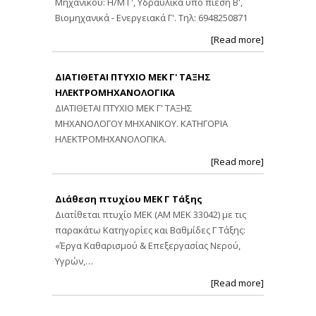
Μηχανικού: Η/Μ Γ', Υδραυλικά υπό πίεση Β',
Βιομηχανικά - Ενεργειακά Γ'. Τηλ: 6948250871
[Read more]
ΔΙΑΤΙΘΕΤΑΙ ΠΤΥΧΙΟ ΜΕΚ Γ' ΤΑΞΗΣ
ΗΛΕΚΤΡΟΜΗΧΑΝΟΛΟΓΙΚΑ
ΔΙΑΤΙΘΕΤΑΙ ΠΤΥΧΙΟ ΜΕΚ Γ' ΤΑΞΗΣ
ΜΗΧΑΝΟΛΟΓΟΥ ΜΗΧΑΝΙΚΟΥ. ΚΑΤΗΓΟΡΙΑ
ΗΛΕΚΤΡΟΜΗΧΑΝΟΛΟΓΙΚΑ.
[Read more]
Διάθεση πτυχίου ΜΕΚ Γ Τάξης
Διατίθεται πτυχίο ΜΕΚ (ΑΜ ΜΕΚ 33042) με τις
παρακάτω Κατηγορίες και Βαθμίδες Γ Τάξης:
«Έργα Καθαρισμού & Επεξεργασίας Νερού,
Υγρών,…
[Read more]