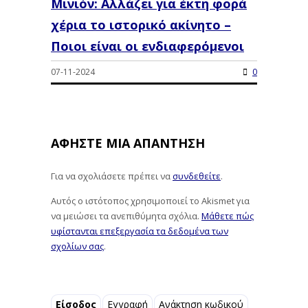
Μινιόν: Αλλάζει για έκτη φορά
χέρια το ιστορικό ακίνητο –
Ποιοι είναι οι ενδιαφερόμενοι
07-11-2024
0
ΑΦΉΣΤΕ ΜΙΑ ΑΠΆΝΤΗΣΗ
Για να σχολιάσετε πρέπει να
συνδεθείτε
.
Αυτός ο ιστότοπος χρησιμοποιεί το Akismet για
να μειώσει τα ανεπιθύμητα σχόλια.
Μάθετε πώς
υφίστανται επεξεργασία τα δεδομένα των
σχολίων σας
.
Είσοδος
Εγγραφή
Ανάκτηση κωδικού