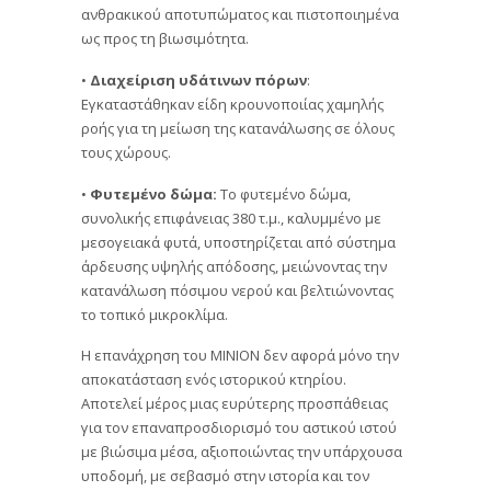
ανθρακικού αποτυπώματος και πιστοποιημένα
ως προς τη βιωσιμότητα.
•
Διαχείριση υδάτινων πόρων
:
Εγκαταστάθηκαν είδη κρουνοποιίας χαμηλής
ροής για τη μείωση της κατανάλωσης σε όλους
τους χώρους.
•
Φυτεμένο δώμα:
Το φυτεμένο δώμα,
συνολικής επιφάνειας 380 τ.μ., καλυμμένο με
μεσογειακά φυτά, υποστηρίζεται από σύστημα
άρδευσης υψηλής απόδοσης, μειώνοντας την
κατανάλωση πόσιμου νερού και βελτιώνοντας
το τοπικό μικροκλίμα.
Η επανάχρηση του ΜΙΝΙΟΝ δεν αφορά μόνο την
αποκατάσταση ενός ιστορικού κτηρίου.
Αποτελεί μέρος μιας ευρύτερης προσπάθειας
για τον επαναπροσδιορισμό του αστικού ιστού
με βιώσιμα μέσα, αξιοποιώντας την υπάρχουσα
υποδομή, με σεβασμό στην ιστορία και τον