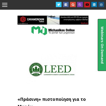

Webinars On Demand
«Πράσινη» πιστοποίηση για το