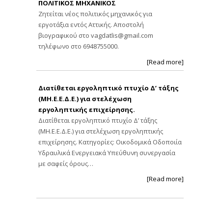
ΠΟΛΙΤΙΚΟΣ ΜΗΧΑΝΙΚΟΣ
Ζητείται νέος πολιτικός μηχανικός για
εργοτάξια εντός Αττικής. Αποστολή
βιογραφικού στο
vagdatlis@gmail.com
τηλέφωνο στο 6948755000.
[Read more]
Διατίθεται εργοληπτικό πτυχίο Δ’ τάξης
(ΜΗ.Ε.Ε.Δ.Ε.) για στελέχωση
εργοληπτικής επιχείρησης.
Διατίθεται εργοληπτικό πτυχίο Δ’ τάξης
(ΜΗ.Ε.Ε.Δ.Ε.) για στελέχωση εργοληπτικής
επιχείρησης. Κατηγορίες: Οικοδομικά Οδοποιία
Υδραυλικά Ενεργειακά Υπεύθυνη συνεργασία
με σαφείς όρους…
[Read more]