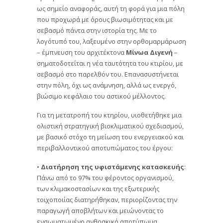
ως σημείο αναφοράς, αυτή τη φορά για μια πόλη
που προχωρά με όρους βιωσιμότητας και με
σεβασμό πάντα στην ιστορία της. Με το
λογότυπό του, λαξευμένο στην ορθομαρμάρωση
– έμπνευση του αρχιτέκτονα
Μίνωα Διγενή
–
σηματοδοτείται η νέα ταυτότητα του κτιρίου, με
σεβασμό στο παρελθόν του. Επανασυστήνεται
στην πόλη, όχι ως ανάμνηση, αλλά ως ενεργό,
βιώσιμο κεφάλαιο του αστικού μέλλοντος.
Για τη μετατροπή του κτηρίου, υιοθετήθηκε μια
ολιστική στρατηγική βιοκλιματικού σχεδιασμού,
με βασικό στόχο τη μείωση του ενεργειακού και
περιβαλλοντικού αποτυπώματος του έργου:
•
Διατήρηση της υφιστάμενης κατασκευής
:
Πάνω από το 97% του φέροντος οργανισμού,
των κλιμακοστασίων και της εξωτερικής
τοιχοποιίας διατηρήθηκαν, περιορίζοντας την
παραγωγή αποβλήτων και μειώνοντας το
ενσωματωμένο ανθρακικό αποτύπωμα.