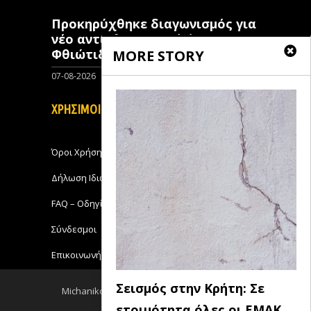
Προκηρύχθηκε διαγωνισμός για
νέo αντιπλημμυρικό έργο στη
Φθιώτιδα
MORE STORY
07-08-2026
0
ΧΡΗΣΙΜΟΙ ΣΥΝΔΕΣΜΟΙ
Όροι Χρήσης
Δήλωση Ιδιωτικότητας
FAQ – Οδηγίες Χρήσης
Σύνδεσμοι
Επικοινωνήστε με το Michanikos-Online
Σεισμός στην Κρήτη: Σε
Michanikos-Online 2018 - All Rights Reserved
ετοιμότητα όλες οι ΕΜΑΚ
Back to top