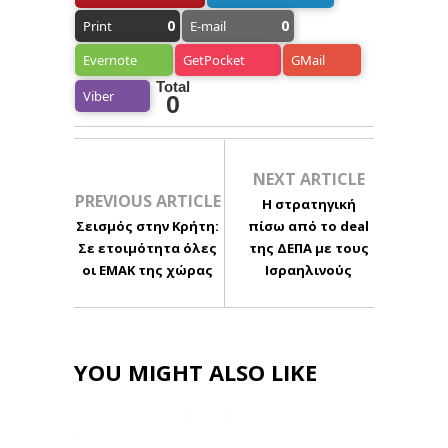
0
0
Print
E-mail
Evernote
GetPocket
GMail
Total
Viber
0
NEXT ARTICLE
PREVIOUS ARTICLE
Η στρατηγική
Σεισμός στην Κρήτη:
πίσω από το deal
Σε ετοιμότητα όλες
της ΔΕΠΑ με τους
οι ΕΜΑΚ της χώρας
Ισραηλινούς
YOU MIGHT ALSO LIKE