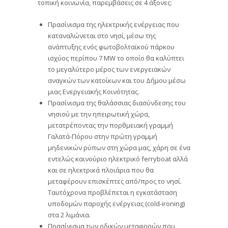
τοπική κοινωνία, παρεμβάσεις σε 4 άξονες:
Πρασίνισμα της ηλεκτρικής ενέργειας που
καταναλώνεται στο νησί, μέσω της
ανάπτυξης ενός φωτοβολταϊκού πάρκου
ισχύος περίπου 7 MW το οποίο θα καλύπτει
το μεγαλύτερο μέρος των ενεργειακών
αναγκών των κατοίκων και του Δήμου μέσω
μιας Ενεργειακής Κοινότητας.
Πρασίνισμα της θαλάσσιας διασύνδεσης του
νησιού με την ηπειρωτική χώρα,
μετατρέποντας την πορθμειακή γραμμή
Γαλατά-Πόρου στην πρώτη γραμμή
μηδενικών ρύπων στη χώρα μας, χάρη σε ένα
εντελώς καινούριο ηλεκτρικό ferryboat αλλά
και σε ηλεκτρικά πλοιάρια που θα
μεταφέρουν επισκέπτες από/προς το νησί.
Ταυτόχρονα προβλέπεται η εγκατάσταση
υποδομών παροχής ενέργειας (cold-ironing)
στα 2 λιμάνια.
Πρασίνισμα των οδικών μεταφορών που