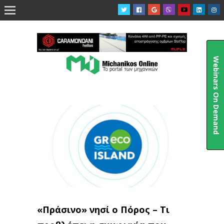

Webinars On Demand
«Πράσινο» νησί ο Πόρος – Τι