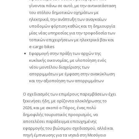
γίνονται πάνω σε αυτό, με την αντικατάσταση
του στόλου δημοτικών οχημάτων με
ηλεκτρικά, την ανάπτυξη των αναγκαίων
υποδομών φόρτιση καθώς και τη δημιουργία
μίας νέας υπηρεσίας για την τροφοδοσία των
τοπικών επιχειρήσεων με ηλεκτρικά βαν και
e-cargo bikes
Εφαρμογή στην πράξη των αρχών της
κυκλικής οικονομίας, με υλοποίηση ενός
νέου μοντέλου διαχείρισης των
απορριμμάτων με έμφαση στην ανακύκλωση
και την αξιοποίηση των απορριμμάτων
Ο σχεδιασμός των επιμέρους παρεμβάσεων έχει
ξεκινήσει ήδη, με ορίζοντα ολοκλήρωσης το
2026, και με σκοπό ο Πόρος, ένας πολύ
δημοφιλής τουριστικός προορισμός, να
αποτελέσει παράδειγμα επιτυχημένης
εφαρμογής του βιώσιμου σχεδιασμού, αλλά και
πηγή έμπνευσης για τα νησιά στη Μεσόγειο