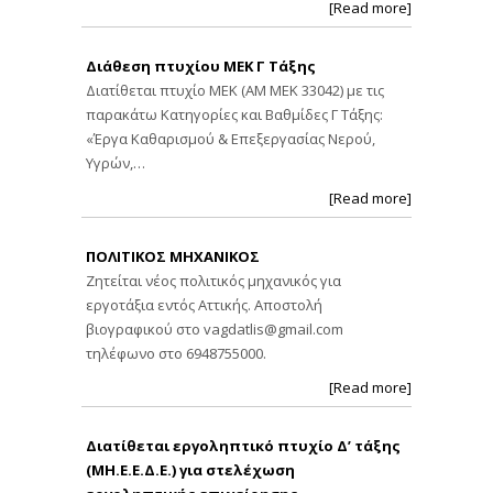
[Read more]
Διάθεση πτυχίου ΜΕΚ Γ Τάξης
Διατίθεται πτυχίο ΜΕΚ (ΑΜ ΜΕΚ 33042) με τις
παρακάτω Κατηγορίες και Βαθμίδες Γ Τάξης:
«Έργα Καθαρισμού & Επεξεργασίας Νερού,
Υγρών,…
[Read more]
ΠΟΛΙΤΙΚΟΣ ΜΗΧΑΝΙΚΟΣ
Ζητείται νέος πολιτικός μηχανικός για
εργοτάξια εντός Αττικής. Αποστολή
βιογραφικού στο
vagdatlis@gmail.com
τηλέφωνο στο 6948755000.
[Read more]
Διατίθεται εργοληπτικό πτυχίο Δ’ τάξης
(ΜΗ.Ε.Ε.Δ.Ε.) για στελέχωση