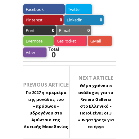
Facebook
Twitter
0
0
Pinterest
Linkedin
0
0
Print
E-mail
Evernote
GetPocket
GMail
Total
Viber
0
NEXT ARTICLE
PREVIOUS ARTICLE
Θέμα χρόνου ο
To 2027 η πρεμιέρα
ανάδοχος για το
της μονάδας του
Riviera Galleria
«πράσινου»
στο Ελληνικό –
υδρογόνου στο
Ποιοί είναι οι 3
Αμύνταιο της
«μνηστήρες» για
Δυτικής Μακεδονίας
το έργο