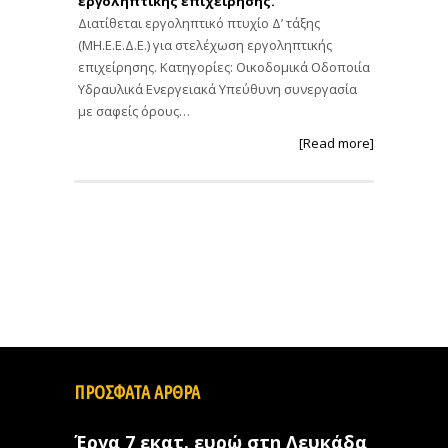
εργοληπτικής επιχείρησης.
Διατίθεται εργοληπτικό πτυχίο Δ’ τάξης
(ΜΗ.Ε.Ε.Δ.Ε.) για στελέχωση εργοληπτικής
επιχείρησης. Κατηγορίες: Οικοδομικά Οδοποιία
Υδραυλικά Ενεργειακά Υπεύθυνη συνεργασία
με σαφείς όρους…
[Read more]
ΠΡΟΣΦΑΤΑ ΑΡΘΡΑ
Έργα 7 εκατ. ευρώ στη Λευκάδα