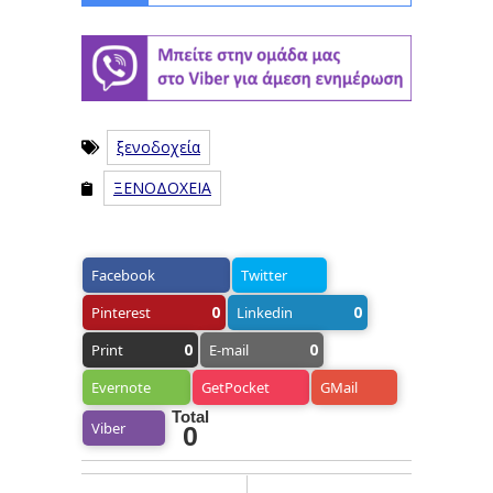
ξενοδοχεία
ΞΕΝΟΔΟΧΕΙΑ
Facebook
Twitter
0
0
Pinterest
Linkedin
0
0
Print
E-mail
Evernote
GetPocket
GMail
Total
Viber
0