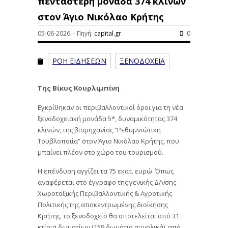
πεντάστερη μονάδα 374 κλινών
στον Άγιο Νικόλαο Κρήτης
05-06-2026 - Πηγή:
capital.gr
0
ΡΟΗ ΕΙΔΗΣΕΩΝ
ΞΕΝΟΔΟΧΕΙΑ
Της Βίκυς Κουρλιμπίνη
Εγκρίθηκαν οι περιβαλλοντικοί όροι για τη νέα
ξενοδοχειακή μονάδα 5*, δυναμικότητας 374
κλινών, της βιομηχανίας “Ρεθυμνιώτικη
Τουβλοποιία” στον Άγιο Νικόλαο Κρήτης, που
μπαίνει πλέον στο χώρο του τουρισμού.
Η επένδυση αγγίζει τα 75 εκατ. ευρώ. Όπως
αναφέρεται στο έγγραφο της γενικής Δ/νσης
Χωροταξικής Περιβαλλοντικής & Αγροτικής
Πολιτικής της αποκεντρωμένης διοίκησης
Κρήτης, το ξενοδοχείο θα αποτελείται από 31
κτίρια δωματίων (159 δωμάτια συνολικά), από