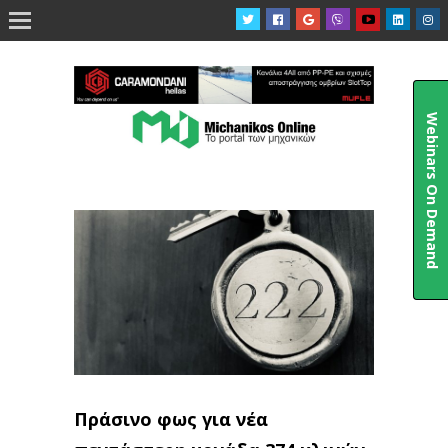

Webinars On Demand
Πράσινο φως για νέα