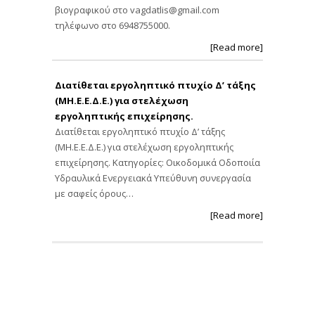
βιογραφικού στο
vagdatlis@gmail.com
τηλέφωνο στο 6948755000.
[Read more]
Διατίθεται εργοληπτικό πτυχίο Δ’ τάξης
(ΜΗ.Ε.Ε.Δ.Ε.) για στελέχωση
εργοληπτικής επιχείρησης.
Διατίθεται εργοληπτικό πτυχίο Δ’ τάξης
(ΜΗ.Ε.Ε.Δ.Ε.) για στελέχωση εργοληπτικής
επιχείρησης. Κατηγορίες: Οικοδομικά Οδοποιία
Υδραυλικά Ενεργειακά Υπεύθυνη συνεργασία
με σαφείς όρους…
[Read more]