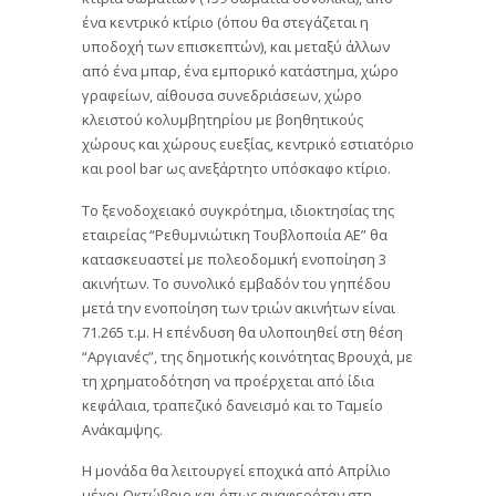
ένα κεντρικό κτίριο (όπου θα στεγάζεται η
υποδοχή των επισκεπτών), και μεταξύ άλλων
από ένα μπαρ, ένα εμπορικό κατάστημα, χώρο
γραφείων, αίθουσα συνεδριάσεων, χώρο
κλειστού κολυμβητηρίου με βοηθητικούς
χώρους και χώρους ευεξίας, κεντρικό εστιατόριο
και pool bar ως ανεξάρτητο υπόσκαφο κτίριο.
Το ξενοδοχειακό συγκρότημα, ιδιοκτησίας της
εταιρείας “Ρεθυμνιώτικη Τουβλοποιία ΑΕ” θα
κατασκευαστεί με πολεοδομική ενοποίηση 3
ακινήτων. Το συνολικό εμβαδόν του γηπέδου
μετά την ενοποίηση των τριών ακινήτων είναι
71.265 τ.μ. Η επένδυση θα υλοποιηθεί στη θέση
“Αργιανές”, της δημοτικής κοινότητας Βρουχά, με
τη χρηματοδότηση να προέρχεται από ίδια
κεφάλαια, τραπεζικό δανεισμό και το Ταμείο
Ανάκαμψης.
Η μονάδα θα λειτουργεί εποχικά από Απρίλιο
μέχρι Οκτώβριο και όπως αναφερόταν στη