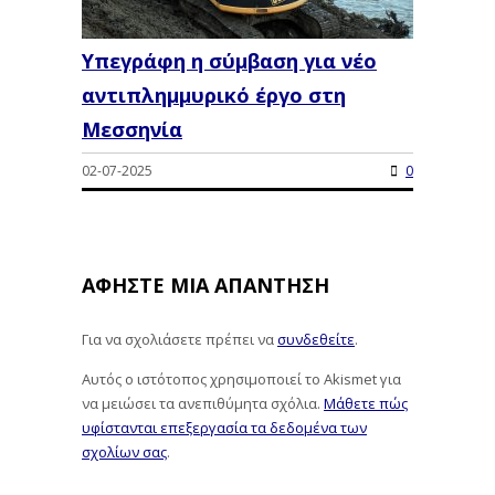
Υπεγράφη η σύμβαση για νέο
αντιπλημμυρικό έργο στη
Μεσσηνία
02-07-2025
0
ΑΦΉΣΤΕ ΜΙΑ ΑΠΆΝΤΗΣΗ
Για να σχολιάσετε πρέπει να
συνδεθείτε
.
Αυτός ο ιστότοπος χρησιμοποιεί το Akismet για
να μειώσει τα ανεπιθύμητα σχόλια.
Μάθετε πώς
υφίστανται επεξεργασία τα δεδομένα των
σχολίων σας
.