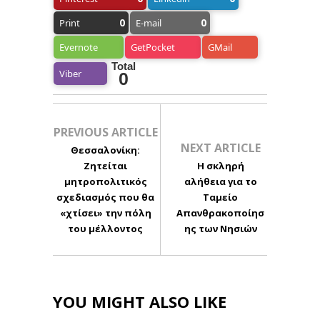
0
0
Print
E-mail
Evernote
GetPocket
GMail
Total
Viber
0
PREVIOUS ARTICLE
NEXT ARTICLE
Θεσσαλονίκη:
Ζητείται
Η σκληρή
μητροπολιτικός
αλήθεια για το
σχεδιασμός που θα
Ταμείο
«χτίσει» την πόλη
Απανθρακοποίησ
του μέλλοντος
ης των Νησιών
YOU MIGHT ALSO LIKE