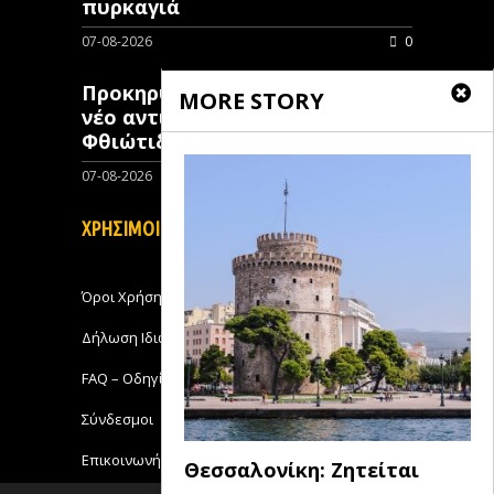
πυρκαγιά
07-08-2026
0
Προκηρύχθηκε διαγωνισμός για
MORE STORY
νέo αντιπλημμυρικό έργο στη
Φθιώτιδα
07-08-2026
0
ΧΡΗΣΙΜΟΙ ΣΥΝΔΕΣΜΟΙ
Όροι Χρήσης
Δήλωση Ιδιωτικότητας
FAQ – Οδηγίες Χρήσης
Σύνδεσμοι
Επικοινωνήστε με το Michanikos-Online
Θεσσαλονίκη: Ζητείται