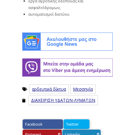
έργα αγροτικής οδοποιίας και
ασφαλτόδρομων,
αυτοματισμοί δικτύου.
αρδευτικά δίκτυα
Μεσσηνία
ΔΙΑΧΕΙΡΙΣΗ ΥΔΑΤΩΝ-ΛΥΜΑΤΩΝ
Facebook
Twitter
0
0
Pinterest
Linkedin