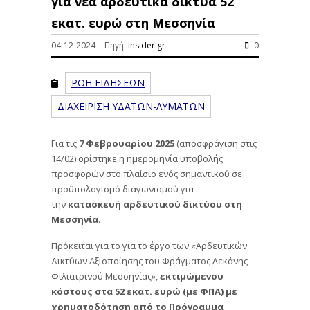
για νέα αρδευτικά δίκτυα 52
εκατ. ευρώ στη Μεσσηνία
04-12-2024 - Πηγή:
insider.gr
0
ΡΟΗ ΕΙΔΗΣΕΩΝ
ΔΙΑΧΕΙΡΙΣΗ ΥΔΑΤΩΝ-ΛΥΜΑΤΩΝ
Για τις
7 Φεβρουαρίου 2025
(αποσφράγιση στις
14/02) ορίστηκε η ημερομηνία υποβολής
προσφορών στο πλαίσιο ενός σημαντικού σε
προϋπολογισμό διαγωνισμού για
την
κατασκευή αρδευτικού δικτύου στη
Μεσσηνία
.
Πρόκειται για το για το έργο των «Αρδευτικών
Δικτύων Αξιοποίησης του Φράγματος Λεκάνης
Φιλιατρινού Μεσσηνίας»,
εκτιμώμενου
κόστους στα 52 εκατ. ευρώ (με ΦΠΑ) με
χρηματοδότηση από το Πρόγραμμα