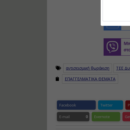
αντισεισμική θωράκιση
ΤΕΕ Δυ
ΕΠΑΓΓΕΛΜΑΤΙΚΑ ΘΕΜΑΤΑ
Facebook
Twitter
P
0
E-mail
Evernote
Ge