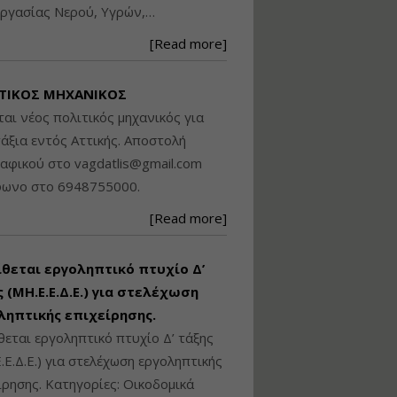
ργασίας Νερού, Υγρών,…
Βασικά στοιχεία
τεχνολογίας
[Read more]
φωτισμού LED και
ανάλυση Συστημάτων
Διαχείρισης
ΤΙΚΟΣ ΜΗΧΑΝΙΚΟΣ
Φωτισμού
ται νέος πολιτικός μηχανικός για
Εισηγητής:
Στέφανος Τουλόγλου
άξια εντός Αττικής. Αποστολή
Τιμή από: €190.00
ραφικού στο
vagdatlis@gmail.com
Διάρκεια: 12 ώρες
φωνο στο 6948755000.
[Read more]
Εκπόνηση Τοπικών και
Ειδικών Πολεοδομικών
Σχεδίων (ΤΠΣ και ΕΠΣ)
ίθεται εργοληπτικό πτυχίο Δ’
 (ΜΗ.Ε.Ε.Δ.Ε.) για στελέχωση
ληπτικής επιχείρησης.
Εισηγητής:
Λάμπρος Κίσσας
θεται εργοληπτικό πτυχίο Δ’ τάξης
Τιμή από: €130.00
.Ε.Δ.Ε.) για στελέχωση εργοληπτικής
Διάρκεια: 6 ώρες
ίρησης. Κατηγορίες: Οικοδομικά