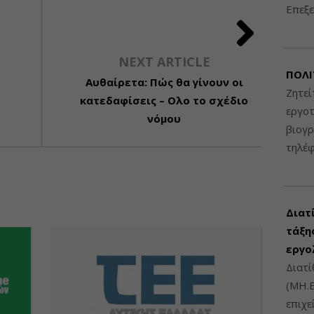
Επεξε
NEXT ARTICLE
ΠΟΛΙ
Αυθαίρετα: Πώς θα γίνουν οι
Ζητεί
κατεδαφίσεις – Ολο το σχέδιο
εργοτ
νόμου
βιογ
τηλέ
Διατ
τάξης
εργο
Διατί
(ΜΗ.Ε
επιχε