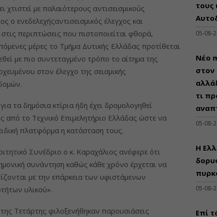
τους 
ι χτιστεί με παλαιότερους αντισεισμικούς
Αυτο
ος ο ενεδελεχήςαντισεισμικός έλεγχος και
 στις περιπτώσεις που πιστοποιείται φθορά,
05-08-
επόμενες μέρες το Τμήμα Δυτικής Ελλάδας προτίθεται
Νέο m
εθεί με πιο συντεταγμένο τρόπο το αίτημα της
στον 
χευμένου στον έλεγχο της σεισμικής
αλλάξ
δομών.
τι πρ
για τα δημόσια κτίρια ήδη έχει δρομολογηθεί
αναπ
ς από το Τεχνικό Επιμελητήριο Ελλάδας ώστε να
05-08-
ειδική πλατφόρμα η κατάσταση τους.
Η Ελλ
ιτητικό Συνέδριο ο κ. Καραχάλιος ανέφερε ότι
δορυφ
τημονική συνάντηση καθώς κάθε χρόνο έρχεται να
πυρκ
τίζονται με την επάρκεια των υφιστάμενων
05-08-
τήτων υλικού».
 της Τετάρτης φιλοξενήθηκαν παρουσιάσεις
Επί τ