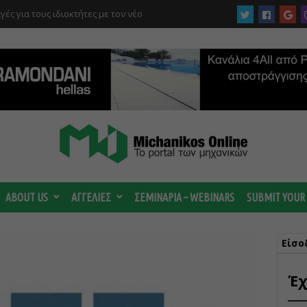
γές για τους ιδιοκτήτες με τον νέο
στρέμματα στον Ελαιώνα “στα σκαριά” – Τι
οτανικό και τι προβλέπεται για οικιστικές
ABOUT US
ΑΓΓΕΛΙΕΣ
ΣΕΜΙΝΑΡΙΑ – WEBINARS
SUBMIT YOUR
Είσο
Έχ