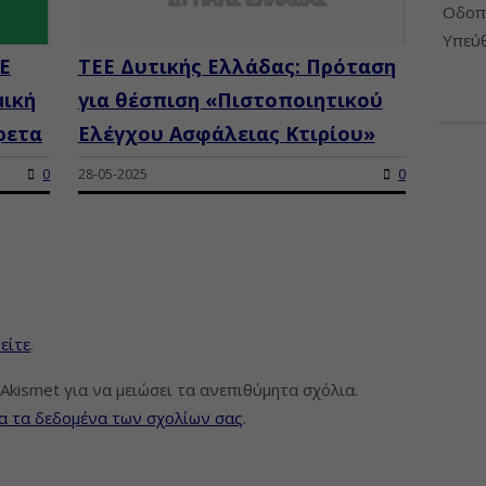
Οδοπο
Υπεύθ
Ε
ΤΕΕ Δυτικής Ελλάδας: Πρόταση
μική
για θέσπιση «Πιστοποιητικού
ρετα
Ελέγχου Ασφάλειας Κτιρίου»
0
28-05-2025
0
είτε
.
Akismet για να μειώσει τα ανεπιθύμητα σχόλια.
α τα δεδομένα των σχολίων σας
.