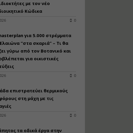
κατασκευή
ιδιοκτήτες με τον νέο
κoλυμβητικής
διοικητικό Κώδικα
υδατοδεξαμενής
2026
0
Εισηγητής:
Χρήστος Ροδόπουλος
Τιμή από: €230.00
asterplan για 5.000 στρέμματα
Διάρκεια: 14 ώρες
Ελαιώνα “στα σκαριά” – Τι θα
ει γύρω από τον Βοτανικό και
οβλέπεται για οικιστικές
Διαδικασία
αδειοδότησης και
τύξεις
έκδοσης
2026
0
πιστοποιητικού
κατάταξης
τουριστικών μονάδων
άδα επιστρατεύει θερμικούς
Εισηγητές:
όρους στη μάχη με τις
Γραμματή Μπακλατσή
αγιές
Νικόλαος Σαρούκος
Τιμή από: €145.00
2026
0
Διάρκεια: 8 ώρες
άπητος τα οδικά έργα στην