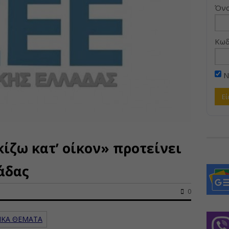
Όνο
Κωδ
Ν
ζω κατ’ οίκον» προτείνει
άδας
0
ΙΚΑ ΘΕΜΑΤΑ