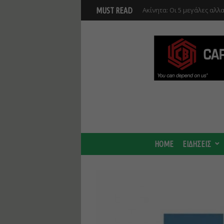
Ακίνητα: Οι 5 μεγάλες αλλα
MUST READ
Αυτοδιοικητικό Κώδικα
Νέο masterplan για 5.000 
θα αλλάξει γύρω από τον Β
αναπτύξεις
HOME
ΕΙΔΗΣΕΙΣ