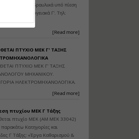
Ηλεκτρονική
ικού: Η/Μ Γ', Υδραυλικά υπό πίεση
Ταυτότητα Κτιρίου/
Αυτοτελούς
ιομηχανικά - Ενεργειακά Γ'. Τηλ:
Διηρημένης
250871
ιδιοκτησίας – Θεωρία
και Πράξη (2024)
[Read more]
Εισηγήτρια:
Αναστασία Μητρακάκη
Τιμή από: €140.00
ΙΘΕΤΑΙ ΠΤΥΧΙΟ ΜΕΚ Γ' ΤΑΞΗΣ
Διάρκεια: 6 ώρες
ΚΤΡΟΜΗΧΑΝΟΛΟΓΙΚΑ
ΙΘΕΤΑΙ ΠΤΥΧΙΟ ΜΕΚ Γ' ΤΑΞΗΣ
Εφαρμογή
ΝΟΛΟΓΟΥ ΜΗΧΑΝΙΚΟΥ.
Πολεοδομικού
ΓΟΡΙΑ ΗΛΕΚΤΡΟΜΗΧΑΝΟΛΟΓΙΚΑ.
Σχεδιασμού Εντός
Ορίων Πόλεων και
[Read more]
Οικισμών και Εκτός
Σχεδίου Δόμησης
εση πτυχίου ΜΕΚ Γ Τάξης
Εισηγήτρια:
Γραμματή Μπακλατσή
θεται πτυχίο ΜΕΚ (ΑΜ ΜΕΚ 33042)
Τιμή από: €145.00
ς παρακάτω Κατηγορίες και
Διάρκεια: 8 ώρες
δες Γ Τάξης: «Έργα Καθαρισμού &