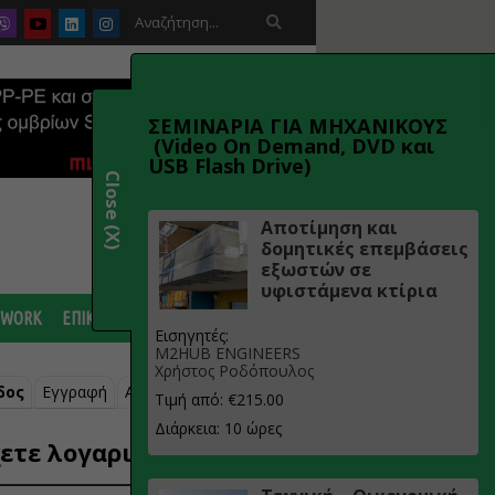

ΣΕΜΙΝΑΡΙΑ ΓΙΑ ΜΗΧΑΝΙΚΟΥΣ
(Video On Demand, DVD και
USB Flash Drive)
Close (X)
Αποτίμηση και
δομητικές επεμβάσεις
εξωστών σε
υφιστάμενα κτίρια
 WORK
ΕΠΙΚΟΙΝΩΝΙΑ
Εισηγητές:
M2HUB ENGINEERS
Χρήστος Ροδόπουλος
δος
Εγγραφή
Ανάκτηση κωδικού
Τιμή από: €215.00
Διάρκεια: 10 ώρες
ετε λογαριασμό;