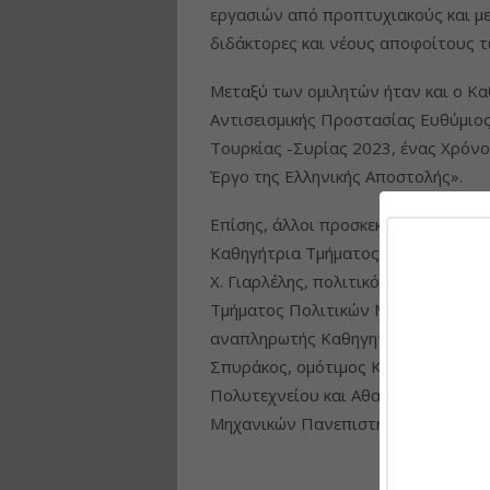
εργασιών από προπτυχιακούς και μ
διδάκτορες και νέους αποφοίτους 
Μεταξύ των ομιλητών ήταν και ο Κ
Αντισεισμικής Προστασίας Ευθύμιος 
Τουρκίας -Συρίας 2023, ένας Χρόνο
Έργο της Ελληνικής Αποστολής».
Επίσης, άλλοι προσκεκλημένοι ομιλη
Καθηγήτρια Τμήματος Πολιτικών Μη
Χ. Γιαρλέλης, πολιτικός μηχανικός-
Τμήματος Πολιτικών Μηχανικών Εθν
αναπληρωτής Καθηγητής Τμήματος 
Σπυράκος, ομότιμος Καθηγητής Τμή
Πολυτεχνείου και Αθανάσιος Τριαν
Μηχανικών Πανεπιστημίου Πατρών.