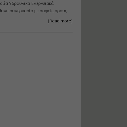
ιία Υδραυλικά Ενεργειακά
Ανάθεση – Εκτέλεση –
υνη συνεργασία με σαφείς όρους…
Επίβλεψη Δημοσίων
Έργων με τον
[Read more]
Ν.4782/2021
Εισηγητής:
Ζήσης Παπασταμάτης
Τιμή από: €220.00
Διάρκεια: 18 ώρες
Σχεδιασμός, μελέτη
και τεχνική
υλοποίηση
φωτοβολταϊκών
συστημάτων για
αυτοπαραγωγή (Net-
metering)
Εισηγητής:
Νικόλαος Παπαναστασίου
Τιμή από: €215.00
Διάρκεια: 16 ώρες