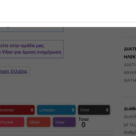
Μηχαν
Β', Β
6948
ΔΙΑΤ
ΗΛΕ
ΔΙΑΤ
τικής Ελλάδας
ΜΗΧΑ
ΚΑΤΗ
Διάθ
0
0
0
interest
Linkedin
Print
Διατί
Total
tPocket
GMail
Viber
0
με τι
Βαθμί