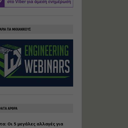
υλοποίηση
φωτοβολταϊκών
συστημάτων για
αυτοπαραγωγή (Net-
Billing)
ΑΡΙΑ ΓΙΑ ΜΗΧΑΝΙΚΟΥΣ
Εισηγητής:
Νικόλαος Παπαναστασίου
Τιμή από: €230.00
Διάρκεια: 16 ώρες
Αρχιτεκτονικός
Σχεδιασμός με το
Rhinoceros
Εισηγητής:
Κυριάκος Γολέμης
Τιμή από: €275.00
Διάρκεια: 18 ώρες
ΑΤΑ ΑΡΘΡΑ
τα: Οι 5 μεγάλες αλλαγές για
Σχεδιασμός και