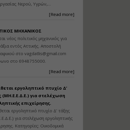
ργασίας Νερού, Υγρών,…
Βασικά στοιχεία
τεχνολογίας
[Read more]
φωτισμού LED και
ανάλυση Συστημάτων
Διαχείρισης
ΤΙΚΟΣ ΜΗΧΑΝΙΚΟΣ
Φωτισμού
ται νέος πολιτικός μηχανικός για
Εισηγητής:
Στέφανος Τουλόγλου
άξια εντός Αττικής. Αποστολή
Τιμή από: €190.00
ραφικού στο
vagdatlis@gmail.com
Διάρκεια: 12 ώρες
φωνο στο 6948755000.
[Read more]
Εκπόνηση Τοπικών και
Ειδικών Πολεοδομικών
Σχεδίων (ΤΠΣ και ΕΠΣ)
ίθεται εργοληπτικό πτυχίο Δ’
 (ΜΗ.Ε.Ε.Δ.Ε.) για στελέχωση
ληπτικής επιχείρησης.
Εισηγητής:
Λάμπρος Κίσσας
θεται εργοληπτικό πτυχίο Δ’ τάξης
Τιμή από: €130.00
.Ε.Δ.Ε.) για στελέχωση εργοληπτικής
Διάρκεια: 6 ώρες
ίρησης. Κατηγορίες: Οικοδομικά