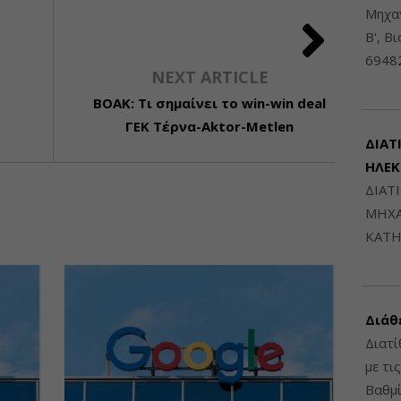
Μηχαν
Β', Β
6948
NEXT ARTICLE
ΒΟΑΚ: Τι σημαίνει το win-win deal
ΓΕΚ Τέρνα-Aktor-Metlen
ΔΙΑΤ
ΗΛΕ
ΔΙΑΤ
ΜΗΧΑ
ΚΑΤΗ
Διάθ
Διατί
με τι
Βαθμί