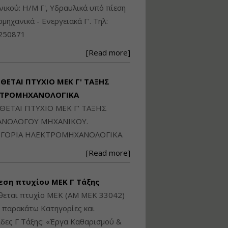
Ηλεκτρονική
ικού: Η/Μ Γ', Υδραυλικά υπό πίεση
Ταυτότητα Κτιρίου/
Αυτοτελούς
ιομηχανικά - Ενεργειακά Γ'. Τηλ:
Διηρημένης
250871
ιδιοκτησίας – Θεωρία
και Πράξη (2024)
[Read more]
Εισηγήτρια:
Αναστασία Μητρακάκη
Τιμή από: €140.00
ΙΘΕΤΑΙ ΠΤΥΧΙΟ ΜΕΚ Γ' ΤΑΞΗΣ
Διάρκεια: 6 ώρες
ΚΤΡΟΜΗΧΑΝΟΛΟΓΙΚΑ
ΙΘΕΤΑΙ ΠΤΥΧΙΟ ΜΕΚ Γ' ΤΑΞΗΣ
Εφαρμογή
ΝΟΛΟΓΟΥ ΜΗΧΑΝΙΚΟΥ.
Πολεοδομικού
ΓΟΡΙΑ ΗΛΕΚΤΡΟΜΗΧΑΝΟΛΟΓΙΚΑ.
Σχεδιασμού Εντός
Ορίων Πόλεων και
[Read more]
Οικισμών και Εκτός
Σχεδίου Δόμησης
εση πτυχίου ΜΕΚ Γ Τάξης
Εισηγήτρια:
Γραμματή Μπακλατσή
θεται πτυχίο ΜΕΚ (ΑΜ ΜΕΚ 33042)
Τιμή από: €145.00
ς παρακάτω Κατηγορίες και
Διάρκεια: 8 ώρες
δες Γ Τάξης: «Έργα Καθαρισμού &