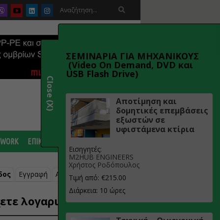

ΣΕΜΙΝΑΡΙΑ ΓΙΑ ΜΗΧΑΝΙΚΟΥΣ
(Video On Demand, DVD και
USB Flash Drive)
Close (X)
Αποτίμηση και
δομητικές επεμβάσεις
εξωστών σε
υφιστάμενα κτίρια
 WORK
ΕΠΙΚΟΙΝΩΝΙΑ
Εισηγητές:
M2HUB ENGINEERS
Χρήστος Ροδόπουλος
δος
Εγγραφή
Ανάκτηση κωδικού
Τιμή από: €215.00
Διάρκεια: 10 ώρες
ετε λογαριασμό;