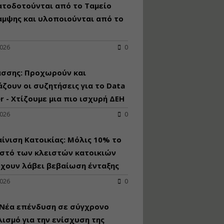
κατασκευή
ατοδοτούνται από το Ταμείο
κoλυμβητικής
αμψης και υλοποιούνται από το
υδατοδεξαμενής
Εισηγητής:
Χρήστος Ροδόπουλος
2026
0
Τιμή από: €230.00
Διάρκεια: 14 ώρες
άσσης: Προχωρούν και
ζουν οι συζητήσεις για το Data
r - Χτίζουμε μια πιο ισχυρή ΔΕΗ
Διαδικασία
αδειοδότησης και
2026
0
έκδοσης
πιστοποιητικού
κατάταξης
ίνιση Κατοικίας: Μόλις 10% το
τουριστικών μονάδων
στό των κλειστών κατοικιών
Εισηγητές:
έχουν λάβει βεβαίωση ένταξης
Γραμματή Μπακλατσή
Νικόλαος Σαρούκος
2026
0
Τιμή από: €145.00
Διάρκεια: 8 ώρες
 Νέα επένδυση σε σύγχρονο
ισμό για την ενίσχυση της