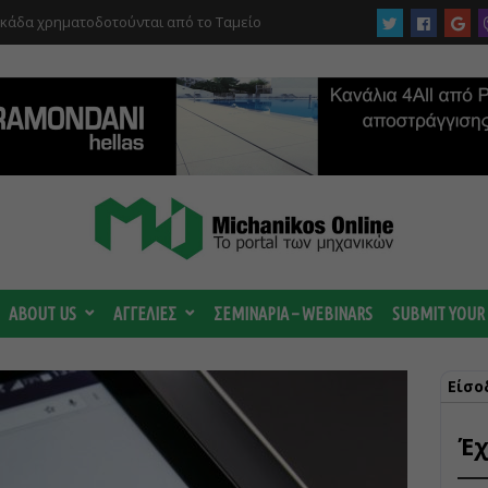
υκάδα χρηματοδοτούνται από το Ταμείο
αι από το ΤΕΕ
 ωριμάζουν οι συζητήσεις για το Data
 ισχυρή ΔΕΗ
ABOUT US
ΑΓΓΕΛΙΕΣ
ΣΕΜΙΝΑΡΙΑ – WEBINARS
SUBMIT YOUR
Είσο
Έχ