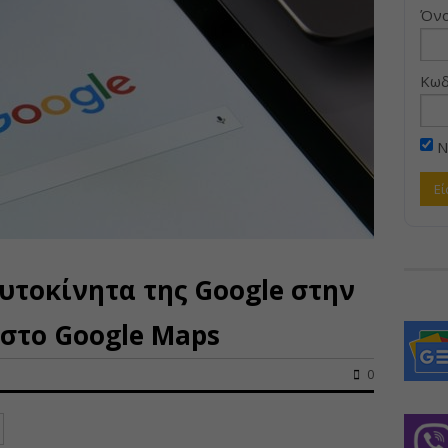
Όνο
Κωδ
Ν
υτοκίνητα της Google στην
 στο Google Maps
0