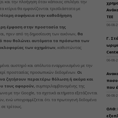
ι και την πλοήγηση όταν κάποιος επιλέγει την
χρημ
τα κτίρια θα εμφανίζονται τρισδιάστατα με
Ανάκ
ότερη σαφήνεια στην καθοδήγηση
.
ΤΕΕ
06-08-
τερη έμφαση στην προστασία της
αι, πριν από τη δημοσίευση των εικόνων,
θα
Γ. Στ
ικό που θολώνει αυτόματα τα πρόσωπα των
ωριμά
κυκλοφορίας των οχημάτων
, καθιστώντας
Cente
06-08-
μένει αυστηρό και απόλυτα εναρμονισμένο με την
 περί προστασίας προσωπικών δεδομένων.
Οι
Ανακα
 να ζητήσουν περαιτέρω θόλωση ή ακόμα και
ποσο
ου τους αφορούν,
συμπεριλαμβανομένης της
που 
ωνα με την Google, τα σχετικά αιτήματα εξετάζονται
06-08-
ών, ενώ υπογραμμίζεται ότι τα πρωτογενή δεδομένα
 σε τρίτους.
ΟΛΘ:
εξοπλ