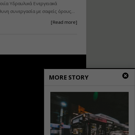
ιία Υδραυλικά Ενεργειακά
Ανάθεση – Εκτέλεση –
υνη συνεργασία με σαφείς όρους…
Επίβλεψη Δημοσίων
Έργων με τον
[Read more]
Ν.4782/2021
Εισηγητής:
Ζήσης Παπασταμάτης
Τιμή από: €220.00
Διάρκεια: 18 ώρες
Σχεδιασμός, μελέτη
MORE STORY
και τεχνική
υλοποίηση
φωτοβολταϊκών
συστημάτων για
αυτοπαραγωγή (Net-
metering)
Εισηγητής:
Νικόλαος Παπαναστασίου
Τιμή από: €215.00
Διάρκεια: 16 ώρες