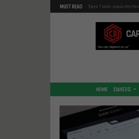
Έργα 7 εκατ. ευρώ στη Λε
MUST READ
Ανάκαμψης και υλοποιούντ
Γ. Στάσσης: Προχωρούν και
Center - Χτίζουμε μια πιο
HOME
ΕΙΔΗΣΕΙΣ