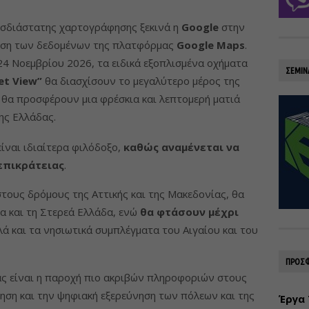
ρισδιάστατης χαρτογράφησης ξεκινά η
Google
στην
ωση των δεδομένων της πλατφόρμας
Google Maps
.
24 Νοεμβρίου 2026, τα ειδικά εξοπλισμένα οχήματα
ΣΕΜΙΝ
et View”
θα διασχίσουν το μεγαλύτερο μέρος της
θα προσφέρουν μια φρέσκια και λεπτομερή ματιά
της Ελλάδας.
ίναι ιδιαίτερα φιλόδοξο,
καθώς αναμένεται να
επικράτειας
.
στους δρόμους της Αττικής και της Μακεδονίας, θα
α και τη Στερεά Ελλάδα, ενώ
θα φτάσουν μέχρι
λά και τα νησιωτικά συμπλέγματα του Αιγαίου και του
ΠΡΟΣΦ
ας είναι η παροχή πιο ακριβών πληροφοριών στους
ηση και την ψηφιακή εξερεύνηση των πόλεων και της
Έργα 