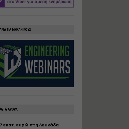
υλοποίηση
φωτοβολταϊκών
συστημάτων για
αυτοπαραγωγή (Net-
Billing)
ΑΡΙΑ ΓΙΑ ΜΗΧΑΝΙΚΟΥΣ
Εισηγητής:
Νικόλαος Παπαναστασίου
Τιμή από: €230.00
Διάρκεια: 16 ώρες
Αρχιτεκτονικός
Σχεδιασμός με το
Rhinoceros
Εισηγητής:
Κυριάκος Γολέμης
Τιμή από: €275.00
Διάρκεια: 18 ώρες
ΑΤΑ ΑΡΘΡΑ
7 εκατ. ευρώ στη Λευκάδα
Σχεδιασμός και