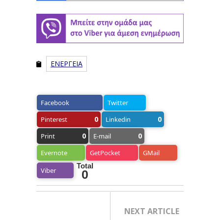
ΕΝΕΡΓΕΙΑ
Facebook
Twitter
0
0
Pinterest
Linkedin
0
0
Print
E-mail
Evernote
GetPocket
GMail
Total
Viber
0
NEXT ARTICLE