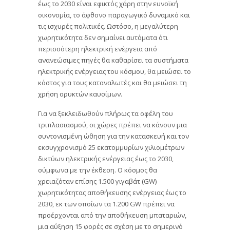
έως το 2030 είναι εφικτός χάρη στην ευνοϊκή
οικονομία, το άφθονο παραγωγικό δυναμικό και
τις ισχυρές πολιτικές. Ωστόσο, η μεγαλύτερη
χωρητικότητα δεν σημαίνει αυτόματα ότι
περισσότερη ηλεκτρική ενέργεια από
ανανεώσιμες πηγές θα καθαρίσει τα συστήματα
ηλεκτρικής ενέργειας του κόσμου, θα μειώσει το
κόστος για τους καταναλωτές και θα μειώσει τη
χρήση ορυκτών καυσίμων.
Για να ξεκλειδωθούν πλήρως τα οφέλη του
τριπλασιασμού, οι χώρες πρέπει να κάνουν μια
συντονισμένη ώθηση για την κατασκευή και τον
εκσυγχρονισμό 25 εκατομμυρίων χιλιομέτρων
δικτύων ηλεκτρικής ενέργειας έως το 2030,
σύμφωνα με την έκθεση. Ο κόσμος θα
χρειαζόταν επίσης 1.500 γιγαβάτ (GW)
χωρητικότητας αποθήκευσης ενέργειας έως το
2030, εκ των οποίων τα 1.200 GW πρέπει να
προέρχονται από την αποθήκευση μπαταριών,
μια αύξηση 15 φορές σε σχέση με το σημερινό