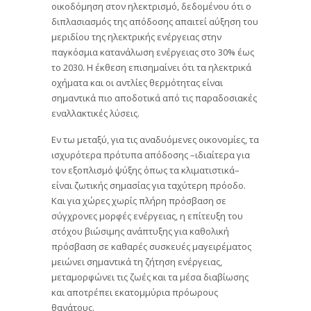
οικοδόμηση στον ηλεκτρισμό, δεδομένου ότι ο
διπλασιασμός της απόδοσης απαιτεί αύξηση του
μεριδίου της ηλεκτρικής ενέργειας στην
παγκόσμια κατανάλωση ενέργειας στο 30% έως
το 2030. Η έκθεση επισημαίνει ότι τα ηλεκτρικά
οχήματα και οι αντλίες θερμότητας είναι
σημαντικά πιο αποδοτικά από τις παραδοσιακές
εναλλακτικές λύσεις.
Εν τω μεταξύ, για τις αναδυόμενες οικονομίες, τα
ισχυρότερα πρότυπα απόδοσης –ιδιαίτερα για
τον εξοπλισμό ψύξης όπως τα κλιματιστικά–
είναι ζωτικής σημασίας για ταχύτερη πρόοδο.
Και για χώρες χωρίς πλήρη πρόσβαση σε
σύγχρονες μορφές ενέργειας, η επίτευξη του
στόχου βιώσιμης ανάπτυξης για καθολική
πρόσβαση σε καθαρές συσκευές μαγειρέματος
μειώνει σημαντικά τη ζήτηση ενέργειας,
μεταμορφώνει τις ζωές και τα μέσα διαβίωσης
και αποτρέπει εκατομμύρια πρόωρους
θανάτους.