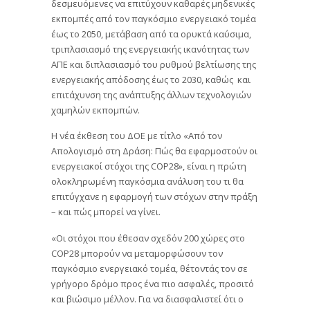
δεσμευόμενες να επιτύχουν καθαρές μηδενικές
εκπομπές από τον παγκόσμιο ενεργειακό τομέα
έως το 2050, μετάβαση από τα ορυκτά καύσιμα,
τριπλασιασμό της ενεργειακής ικανότητας των
ΑΠΕ και διπλασιασμό του ρυθμού βελτίωσης της
ενεργειακής απόδοσης έως το 2030, καθώς και
επιτάχυνση της ανάπτυξης άλλων τεχνολογιών
χαμηλών εκπομπών.
Η νέα έκθεση του ΔΟΕ με τίτλο «Από τον
Απολογισμό στη Δράση: Πώς θα εφαρμοστούν οι
ενεργειακοί στόχοι της COP28», είναι η πρώτη
ολοκληρωμένη παγκόσμια ανάλυση του τι θα
επιτύγχανε η εφαρμογή των στόχων στην πράξη
– και πώς μπορεί να γίνει.
«Οι στόχοι που έθεσαν σχεδόν 200 χώρες στο
COP28 μπορούν να μεταμορφώσουν τον
παγκόσμιο ενεργειακό τομέα, θέτοντάς τον σε
γρήγορο δρόμο προς ένα πιο ασφαλές, προσιτό
και βιώσιμο μέλλον. Για να διασφαλιστεί ότι ο