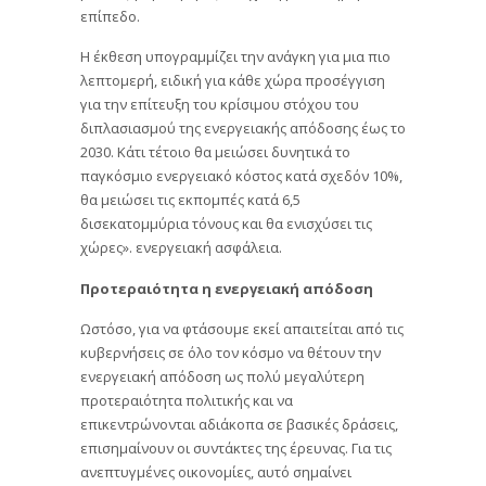
επίπεδο.
Η έκθεση υπογραμμίζει την ανάγκη για μια πιο
λεπτομερή, ειδική για κάθε χώρα προσέγγιση
για την επίτευξη του κρίσιμου στόχου του
διπλασιασμού της ενεργειακής απόδοσης έως το
2030. Κάτι τέτοιο θα μειώσει δυνητικά το
παγκόσμιο ενεργειακό κόστος κατά σχεδόν 10%,
θα μειώσει τις εκπομπές κατά 6,5
δισεκατομμύρια τόνους και θα ενισχύσει τις
χώρες». ενεργειακή ασφάλεια.
Προτεραιότητα η ενεργειακή απόδοση
Ωστόσο, για να φτάσουμε εκεί απαιτείται από τις
κυβερνήσεις σε όλο τον κόσμο να θέτουν την
ενεργειακή απόδοση ως πολύ μεγαλύτερη
προτεραιότητα πολιτικής και να
επικεντρώνονται αδιάκοπα σε βασικές δράσεις,
επισημαίνουν οι συντάκτες της έρευνας. Για τις
ανεπτυγμένες οικονομίες, αυτό σημαίνει