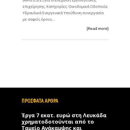
(ΜΗ.Ε.Ε.Δ.Ε.) για στελέχωση εργοληπτικής
επιχείρησης. Κατηγορίες: Οικοδομικά Οδοποιία
Υδραυλικά Ενεργειακά Υπεύθυνη συνεργασία
με σαφείς όρους…
[Read more]
ΠΡΟΣΦΑΤΑ ΑΡΘΡΑ
Έργα 7 εκατ. ευρώ στη Λευκάδα
χρηματοδοτούνται από το
Ταμείο Ανάκαμψης και