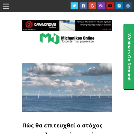

Webinars On Demand
Πώς θα επιτευχθεί ο στόχος