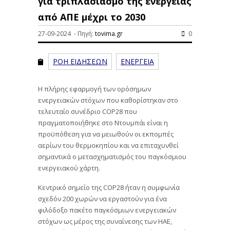
για τριπλασιασμό της ενέργειας
από ΑΠΕ μέχρι το 2030
27-09-2024 - Πηγή:
tovima.gr
0
ΡΟΗ ΕΙΔΗΣΕΩΝ
ΕΝΕΡΓΕΙΑ
Η πλήρης εφαρμογή των ορόσημων
ενεργειακών στόχων που καθορίστηκαν στο
τελευταίο συνέδριο COP28 που
πραγματοποιήθηκε στο Ντουμπάι είναι η
προϋπόθεση για να μειωθούν οι εκπομπές
αερίων του θερμοκηπίου και να επιταχυνθεί
σημαντικά ο μετασχηματισμός του παγκόσμιου
ενεργειακού χάρτη.
Κεντρικό σημείο της COP28 ήταν η συμφωνία
σχεδόν 200 χωρών να εργαστούν για ένα
φιλόδοξο πακέτο παγκόσμιων ενεργειακών
στόχων ως μέρος της συναίνεσης των ΗΑΕ,