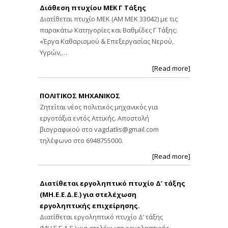
Διάθεση πτυχίου ΜΕΚ Γ Τάξης
Διατίθεται πτυχίο ΜΕΚ (ΑΜ ΜΕΚ 33042) με τις
παρακάτω Κατηγορίες και Βαθμίδες Γ Τάξης:
«Έργα Καθαρισμού & Επεξεργασίας Νερού,
Υγρών,…
[Read more]
ΠΟΛΙΤΙΚΟΣ ΜΗΧΑΝΙΚΟΣ
Ζητείται νέος πολιτικός μηχανικός για
εργοτάξια εντός Αττικής. Αποστολή
βιογραφικού στο
vagdatlis@gmail.com
τηλέφωνο στο 6948755000.
[Read more]
Διατίθεται εργοληπτικό πτυχίο Δ’ τάξης
(ΜΗ.Ε.Ε.Δ.Ε.) για στελέχωση
εργοληπτικής επιχείρησης.
Διατίθεται εργοληπτικό πτυχίο Δ’ τάξης