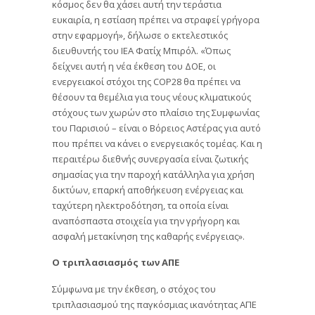
κόσμος δεν θα χάσει αυτή την τεράστια
ευκαιρία, η εστίαση πρέπει να στραφεί γρήγορα
στην εφαρμογή», ​​δήλωσε ο εκτελεστικός
διευθυντής του IEA Φατίχ Μπιρόλ. «Όπως
δείχνει αυτή η νέα έκθεση του ΔΟΕ, οι
ενεργειακοί στόχοι της COP28 θα πρέπει να
θέσουν τα θεμέλια για τους νέους κλιματικούς
στόχους των χωρών στο πλαίσιο της Συμφωνίας
του Παρισιού – είναι ο Βόρειος Αστέρας για αυτό
που πρέπει να κάνει ο ενεργειακός τομέας. Και η
περαιτέρω διεθνής συνεργασία είναι ζωτικής
σημασίας για την παροχή κατάλληλα για χρήση
δικτύων, επαρκή αποθήκευση ενέργειας και
ταχύτερη ηλεκτροδότηση, τα οποία είναι
αναπόσπαστα στοιχεία για την γρήγορη και
ασφαλή μετακίνηση της καθαρής ενέργειας».
Ο τριπλασιασμός των ΑΠΕ
Σύμφωνα με την έκθεση, ο στόχος του
τριπλασιασμού της παγκόσμιας ικανότητας ΑΠΕ