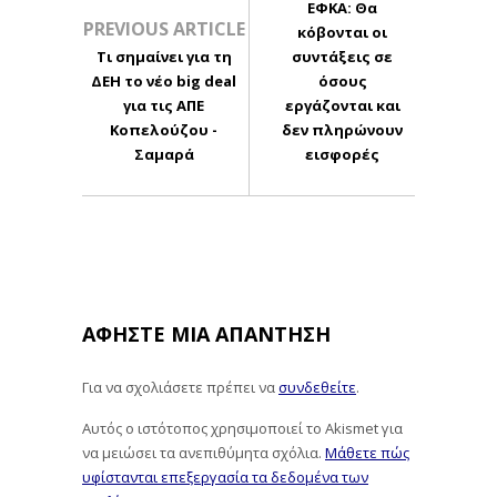
ΕΦΚΑ: Θα
PREVIOUS ARTICLE
κόβονται οι
Τι σημαίνει για τη
συντάξεις σε
ΔΕΗ το νέο big deal
όσους
για τις ΑΠΕ
εργάζονται και
Κοπελούζου -
δεν πληρώνουν
Σαμαρά
εισφορές
ΑΦΉΣΤΕ ΜΙΑ ΑΠΆΝΤΗΣΗ
Για να σχολιάσετε πρέπει να
συνδεθείτε
.
Αυτός ο ιστότοπος χρησιμοποιεί το Akismet για
να μειώσει τα ανεπιθύμητα σχόλια.
Μάθετε πώς
υφίστανται επεξεργασία τα δεδομένα των