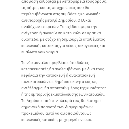
απόφαση καθορίζει με λεπτομέρεια τους όρους,
τις ρήτρες και τις υποχρεώσεις που θα
περιλαμβάνονται στις συμβάσεις κοινωνικής
αντιπαροχής μεταξύ Δημοσίου, ΟΤΑ και
αναδόχων εταιρειών. Το σχέδιο αφορά την
ανέγερση ή ανακαίνιση κατοικιών σε κρατικά
οικόπεδα, με στόχο τη δημιουργία αποθέματος
κοινωνικής κατοικίας για νέους, οικογένειες και
ευάλωτα νοικοκυριά.
Το νέο μοντέλο προβλέπει ότι ιδιώτες
κατασκευαστές θα αναλαμβάνουν με δικά τους
κεφάλαια την κατασκευή ή ανακατασκευή
πολυκατοικιών σε δημόσια ακίνητα και, ως
αντάλλαγμα, θα αποκτούν μέρος της κυριότητας
ή της εμπορικής εκμετάλλευσης των κατοικιών.
Το Δημόσιο, από την πλευρά του, θα διατηρεί
σημαντικό ποσοστό των διαμερισμάτων
προκειμένου αυτά να αξιοποιούνται ως
κοινωνικές κατοικίες με χαμηλό ενοίκιο.