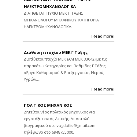
ΗΛΕΚΤΡΟΜΗΧΑΝΟΛΟΓΙΚΑ
ΔΙΑΤΙΘΕΤΑΙ ΠΤΥΧΙΟ ΜΕΚ Γ' ΤΑΞΗΣ
ΜΗΧΑΝΟΛΟΓΟΥ ΜΗΧΑΝΙΚΟΥ. ΚΑΤΗΓΟΡΙΑ
ΗΛΕΚΤΡΟΜΗΧΑΝΟΛΟΓΙΚΑ.
[Read more]
Διάθεση πτυχίου ΜΕΚ Γ Τάξης
Διατίθεται πτυχίο ΜΕΚ (ΑΜ ΜΕΚ 33042) με τις
παρακάτω Κατηγορίες και Βαθμίδες Γ Τάξης:
«Έργα Καθαρισμού & Επεξεργασίας Νερού,
Υγρών,…
[Read more]
ΠΟΛΙΤΙΚΟΣ ΜΗΧΑΝΙΚΟΣ
Ζητείται νέος πολιτικός μηχανικός για
εργοτάξια εντός Αττικής. Αποστολή
βιογραφικού στο
vagdatlis@gmail.com
τηλέφωνο στο 6948755000.