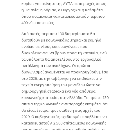
κυρίως για ακίνητα της ΔΥΠΑ σε περιοχές όπως
η Παιανία, η Λάρισα, ο Πύργος και η Καλαμάτα,
όπου αναμένεται να κατασκευαστούν περίπου
400 νέες κατοικίες.
Από αυτές, περίπου 130 διαμερίσματα θα
διατεθούν με κοινωνικά κριτήρια και χαμηλό
ενοίκιο σε νέους και οικογένειες που
δυσκολεύονται να βρουν προσιτή κατοικία, ενώ
τα υπόλοιπα θα αποτελέσουν το εργολαβικό
αντάλλαγμα των αναδόχων. Οι πρώτοι
διαγωνισμοί αναμένεται να προκηρυχθούν μέσα
στο 2026, με την κυβέρνηση να επιδιώκει την
ταχεία ενεργοποίηση του μοντέλου ώστε να
δημιουργηθεί σταδιακά ένα νέο απόθεμα
κοινωνικής κατοικίας στην Ελλάδα. Τα πρώτα 130
σπίτια της κοινωνικής αντιπαροχής εκτιμάται ότι
θα είναι έτοιμα προς διάθεση στις αρχές του
2029. Ο κυβερνητικός σχεδιασμός προβλέπει να
κατασκευαστούν 2.500 σπίτια μέσω κοινωνικής
αντιπαροχής και σταδιακά ο αριθμός αυξάνεται