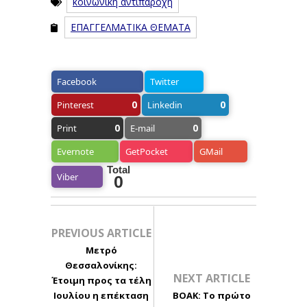
κοινωνική αντιπαροχή
ΕΠΑΓΓΕΛΜΑΤΙΚΑ ΘΕΜΑΤΑ
Facebook
Twitter
0
0
Pinterest
Linkedin
0
0
Print
E-mail
Evernote
GetPocket
GMail
Total
Viber
0
PREVIOUS ARTICLE
Μετρό
Θεσσαλονίκης:
NEXT ARTICLE
Έτοιμη προς τα τέλη
Ιουλίου η επέκταση
ΒΟΑΚ: Το πρώτο