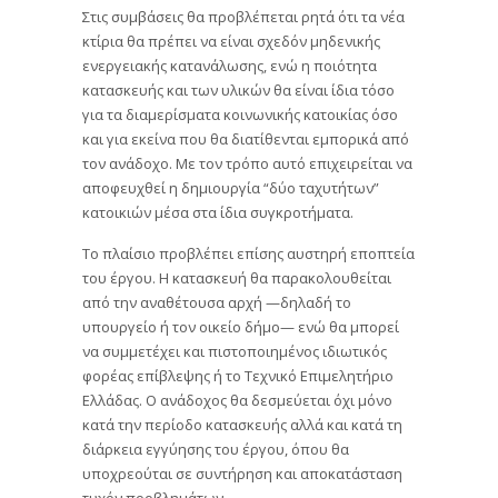
Στις συμβάσεις θα προβλέπεται ρητά ότι τα νέα
κτίρια θα πρέπει να είναι σχεδόν μηδενικής
ενεργειακής κατανάλωσης, ενώ η ποιότητα
κατασκευής και των υλικών θα είναι ίδια τόσο
για τα διαμερίσματα κοινωνικής κατοικίας όσο
και για εκείνα που θα διατίθενται εμπορικά από
τον ανάδοχο. Με τον τρόπο αυτό επιχειρείται να
αποφευχθεί η δημιουργία “δύο ταχυτήτων”
κατοικιών μέσα στα ίδια συγκροτήματα.
Το πλαίσιο προβλέπει επίσης αυστηρή εποπτεία
του έργου. Η κατασκευή θα παρακολουθείται
από την αναθέτουσα αρχή —δηλαδή το
υπουργείο ή τον οικείο δήμο— ενώ θα μπορεί
να συμμετέχει και πιστοποιημένος ιδιωτικός
φορέας επίβλεψης ή το Τεχνικό Επιμελητήριο
Ελλάδας. Ο ανάδοχος θα δεσμεύεται όχι μόνο
κατά την περίοδο κατασκευής αλλά και κατά τη
διάρκεια εγγύησης του έργου, όπου θα
υποχρεούται σε συντήρηση και αποκατάσταση