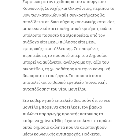
Σύμφωνα με τον σχεδιασμό του υπουργείου
Κοινωνικής Συνοχής και Οικογένειας, περίπου το
30% των κατοικιών κάθε συγκροτήματος θα
αποδίδεται σε δικαιούχους κοινωνικής κατοικίας
με κοινωνικά και εισοδηματικά κριτήρια, ενώ το
υπόλοιπο ποσοστό θα αξιοποιείται από τον
ανάδοχο είτε μέσω πώλησης είτε μέσω
εμπορικής εκμετάλλευσης. Σε ορισμένες
περιπτώσεις το ποσοστό υπέρ του Δημοσίου
μπορεί να αυξάνεται, ανάλογα με την αξία του
οικοπέδου, τη χωροθέτηση και την οικονομική
βιωσιμότητα του έργου. Το ποσοστό αυτό
αποτελεί και το βασικό εργαλείο “κοινωνικής
ανταπόδοσης” του νέου μοντέλου.
Στο κυβερνητικό επιτελείο θεωρούν ότι το νέο
μοντέλο μπορεί να αποτελέσει τον βασικό
πυλώνα παραγωγής προσιτής κατοικίας τα
επόμενα χρόνια. Ήδη, έχουν επιλεγεί τα πρώτα
οκτώ δημόσια ακίνητα που θα αξιοποιηθούν
μέσω κοινωνικής αντιπαροχής. Πρόκειται