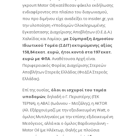
γκρουπ Motor Oil) κατέθεσαν φάκελο εκδήλωσης
ενδιαφέροντος στο πλαίσιο του διαγωνισμού,
που προ διμήνου είχε αναδείξει το insider.gr, για
την υλοποίηση «Υποδομών Ολοκληρωμένης
Εγκατάστασης Διαχείρισης Αποβλήτων (Ο.Ε.Δ.Α.)
Χαλκίδας και Λαμίας»,
με Σύμπραξη Δημοσίου
Ιδιωτικού Τομέα (ΣΔΙΤ) εκτιμώμενης αξίας
158,84 εκατ. ευρώ, ήτοι κοντά στα 197 εκατ.
ευρώ με ΦΠΑ
. Αναθέτουσα Αρχή είναι
Περιφερειακός Φορέας Διαχείρισης Στερεών
Αποβλήτων Στερεάς Ελλάδας (ΦοΔΣΑ Στερεάς
Ελλάδας).
Επί της ουσίας,
όλοι οι ισχυροί του τομέα
υποδομών
, δηλαδή ο Γ. Περιστέρης (ΓΕΚ
ΤΕΡΝΑ), η ΑΒΑΞ (Ιωάννου – Μιτζάλης), η AKTOR
(Αλ. Εξάρχου) μαζί με την εξειδικευμένη Watt, ο
όμιλος Μυτιληναίος με την επίσης εξιδεικευμένη
Μεσόγειος, αλλά και ο όμιλος Βαρδινογιάννη –
Motor Oil (με Ηλέκτωρ, Θαλής με πλούσια