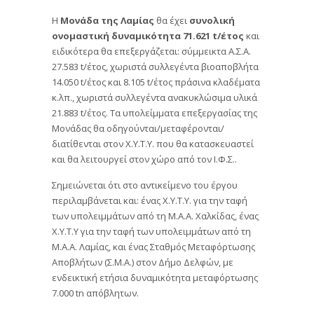
Η
Μονάδα της Λαμίας
θα έχει
συνολική
ονομαστική δυναμικότητα 71.621 t/έτος
και
ειδικότερα θα επεξεργάζεται: σύμμεικτα Α.Σ.Α.
27.583 t/έτος, χωριστά συλλεγέντα βιοαποβλήτα
14.050 t/έτος και 8.105 t/έτος πράσινα κλαδέματα
κ.λπ., χωριστά συλλεγέντα ανακυκλώσιμα υλικά
21.883 t/έτος. Τα υπολείμματα επεξεργασίας της
Μονάδας θα οδηγούνται/μεταφέρονται/
διατίθενται στον Χ.Υ.Τ.Υ. που θα κατασκευαστεί
και θα λειτουργεί στον χώρο από τον Ι.Φ.Σ..
Σημειώνεται ότι στο αντικείμενο του έργου
περιλαμβάνεται και: ένας Χ.Υ.Τ.Υ. για την ταφή
των υπολειμμάτων από τη Μ.Α.Α. Χαλκίδας, ένας
Χ.Υ.Τ.Υ για την ταφή των υπολειμμάτων από τη
Μ.Α.Α. Λαμίας, και ένας Σταθμός Μεταφόρτωσης
Αποβλήτων (Σ.Μ.Α.) στον Δήμο Δελφών, με
ενδεικτική ετήσια δυναμικότητα μεταφόρτωσης
7.000 tn απόβλητων.