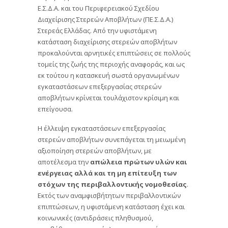
Ε.Σ.Δ.Α. και του Περιφερειακού Σχεδίου
Διαχείρισης Στερεών Αποβλήτων (ΠΕ.Σ.Δ.Α.)
Στερεάς Ελλάδας. Από την υφιστάμενη
κατάσταση διαχείρισης στερεών αποβλήτων
προκαλούνται αρνητικές επιπτώσεις σε πολλούς
τομείς της ζωής της περιοχής αναφοράς, και ως
εκ τούτου η κατασκευή σωστά οργανωμένων
εγκαταστάσεων επεξεργασίας στερεών
αποβλήτων κρίνεται τουλάχιστον κρίσιμη και
επείγουσα.
Η έλλειψη εγκαταστάσεων επεξεργασίας
στερεών αποβλήτων συνεπάγεται τη μειωμένη
αξιοποίηση στερεών αποβλήτων, με
αποτέλεσμα την
απώλεια πρώτων υλών και
ενέργειας αλλά και τη μη επίτευξη των
στόχων της περιβαλλοντικής νομοθεσίας
.
Εκτός των αναμφισβήτητων περιβαλλοντικών
επιπτώσεων, η υφιστάμενη κατάσταση έχει και
κοινωνικές (αντιδράσεις πληθυσμού,