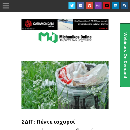

Webinars On Demand
ΣΔΙΤ: Πέντε ισχυροί