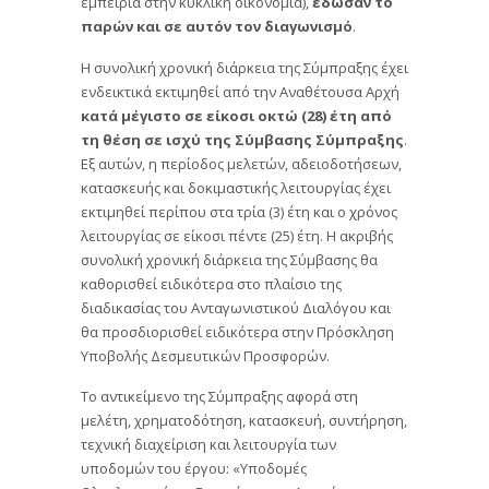
εμπειρία στην κυκλική οικονομία),
έδωσαν το
παρών και σε αυτόν τον διαγωνισμό
.
Η συνολική χρονική διάρκεια της Σύμπραξης έχει
ενδεικτικά εκτιμηθεί από την Αναθέτουσα Αρχή
κατά μέγιστο σε είκοσι οκτώ (28) έτη από
τη θέση σε ισχύ της Σύμβασης Σύμπραξης
.
Εξ αυτών, η περίοδος μελετών, αδειοδοτήσεων,
κατασκευής και δοκιμαστικής λειτουργίας έχει
εκτιμηθεί περίπου στα τρία (3) έτη και ο χρόνος
λειτουργίας σε είκοσι πέντε (25) έτη. Η ακριβής
συνολική χρονική διάρκεια της Σύμβασης θα
καθορισθεί ειδικότερα στο πλαίσιο της
διαδικασίας του Ανταγωνιστικού Διαλόγου και
θα προσδιορισθεί ειδικότερα στην Πρόσκληση
Υποβολής Δεσμευτικών Προσφορών.
Το αντικείμενο της Σύμπραξης αφορά στη
μελέτη, χρηματοδότηση, κατασκευή, συντήρηση,
τεχνική διαχείριση και λειτουργία των
υποδομών του έργου: «Υποδομές