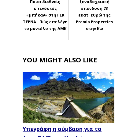
Ποιοι διεθνείς
ξενοδοχειακή
επενδυτές
επένδυση 73
«μπήκαν» στη ΓΕΚ
εκατ. ευρώ της
ΤΕΡΝΑ - Πώς επελέγη
Premia Properties
το μοντέλο της ΑΜΚ
στην Κω
YOU MIGHT ALSO LIKE
Υπεγράφη η σύμβαση για το