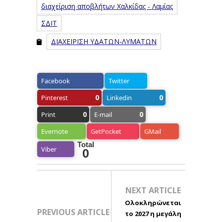
διαχείριση αποβλήτων Χαλκίδας - Λαμίας
ΣΔΙΤ
ΔΙΑΧΕΙΡΙΣΗ ΥΔΑΤΩΝ-ΛΥΜΑΤΩΝ
Facebook
Twitter
0
0
Pinterest
Linkedin
0
0
Print
E-mail
Evernote
GetPocket
GMail
Total
Viber
0
NEXT ARTICLE
Ολοκληρώνεται
PREVIOUS ARTICLE
το 2027 η μεγάλη