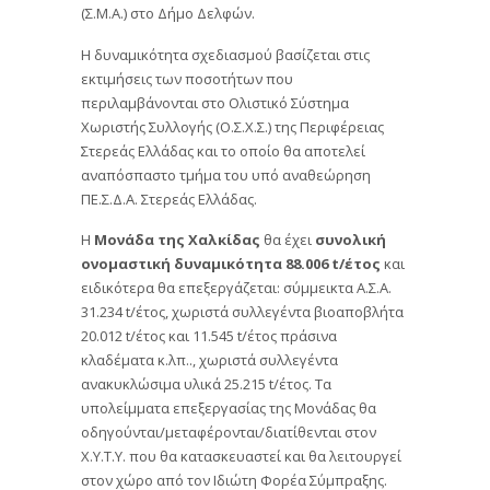
(Σ.Μ.Α.) στο Δήμο Δελφών.
Η δυναμικότητα σχεδιασμού βασίζεται στις
εκτιμήσεις των ποσοτήτων που
περιλαμβάνονται στο Ολιστικό Σύστημα
Χωριστής Συλλογής (Ο.Σ.Χ.Σ.) της Περιφέρειας
Στερεάς Ελλάδας και το οποίο θα αποτελεί
αναπόσπαστο τμήμα του υπό αναθεώρηση
ΠΕ.Σ.Δ.Α. Στερεάς Ελλάδας.
Η
Μονάδα της Χαλκίδας
θα έχει
συνολική
ονομαστική δυναμικότητα 88.006 t/έτος
και
ειδικότερα θα επεξεργάζεται: σύμμεικτα Α.Σ.Α.
31.234 t/έτος, χωριστά συλλεγέντα βιοαποβλήτα
20.012 t/έτος και 11.545 t/έτος πράσινα
κλαδέματα κ.λπ.., χωριστά συλλεγέντα
ανακυκλώσιμα υλικά 25.215 t/έτος. Τα
υπολείμματα επεξεργασίας της Μονάδας θα
οδηγούνται/μεταφέρονται/διατίθενται στον
Χ.Υ.Τ.Υ. που θα κατασκευαστεί και θα λειτουργεί
στον χώρο από τον Ιδιώτη Φορέα Σύμπραξης.