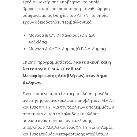
Σχέδιο Διαχείρισης Αποβλήτων, το οποίο
βρίσκεται υπό επικαιροποίηση – αναθεώρηση,
σύμφωνα με τις Οδηγίες του Υ.Π.ΕΝ., τα οποία
έχουν αδειοδοτηθεί περιβαλλοντικά:
Μονάδα & Χ.Υ.Τ.Υ. Χαλκίδας (Ο.Ε.Δ.Α.
Χαλκίδας).
Μονάδα & Χ.Υ.Τ.Υ. Λαμίας (Ο.Ε.Δ.Α. Λαμίας).
Επίσης, προγραμματίζεται η
κατασκευή και η
λειτουργία Σ.Μ.Α. (Σταθμού
Μεταφόρτωσης Αποβλήτων) στον Δήμο
Δελφών
.
Συγκεκριμένα προτείνεται μία πλήρης μονάδα
ανάκτησης και ανακύκλωσης αποβλήτων (Μ.Α.Α.)
και ένας Χ.Υ.Τ.Υ., για την ταφή των υπολειμμάτων
από τη Μ.Α.Α., για τη Χαλκίδα, μία πλήρης
μονάδα ανάκτησης και ανακύκλωσης
αποβλήτων (Μ.Α.Α.) και ένας Χ.Υ.Τ.Υ. για τη Λαμία,
και ένας Σταθμός Μεταφόρτωσης Αποβλήτων