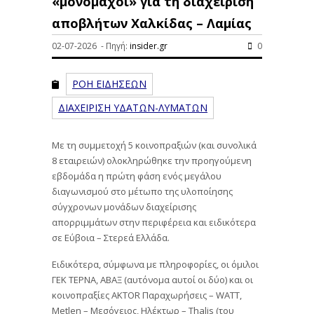
«μονομάχοι» για τη διαχείριση
αποβλήτων Χαλκίδας – Λαμίας
02-07-2026 - Πηγή:
insider.gr
0
ΡΟΗ ΕΙΔΗΣΕΩΝ
ΔΙΑΧΕΙΡΙΣΗ ΥΔΑΤΩΝ-ΛΥΜΑΤΩΝ
Με τη συμμετοχή 5 κοινοπραξιών (και συνολικά
8 εταιρειών) ολοκληρώθηκε την προηγούμενη
εβδομάδα η πρώτη φάση ενός μεγάλου
διαγωνισμού στο μέτωπο της υλοποίησης
σύγχρονων μονάδων διαχείρισης
απορριμμάτων στην περιφέρεια και ειδικότερα
σε Εύβοια – Στερεά Ελλάδα.
Ειδικότερα, σύμφωνα με πληροφορίες, οι όμιλοι
ΓΕΚ ΤΕΡΝΑ, ΑΒΑΞ (αυτόνομα αυτοί οι δύο) και οι
κοινοπραξίες AKTOR Παραχωρήσεις – WATT,
Metlen – Μεσόγειος, Ηλέκτωρ – Thalis (του