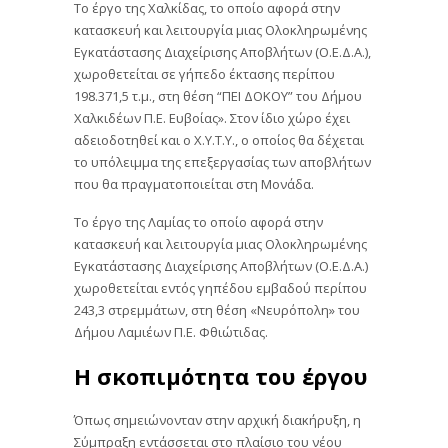
Το έργο της Χαλκίδας, το οποίο αφορά στην
κατασκευή και λειτουργία μιας Ολοκληρωμένης
Εγκατάστασης Διαχείρισης Αποβλήτων (Ο.Ε.Δ.Α.),
χωροθετείται σε γήπεδο έκτασης περίπου
198.371,5 τ.μ., στη θέση “ΠΕΙ ΔΟΚΟΥ” του Δήμου
Χαλκιδέων Π.Ε. Ευβοίας». Στον ίδιο χώρο έχει
αδειοδοτηθεί και ο Χ.Υ.Τ.Υ., ο οποίος θα δέχεται
το υπόλειμμα της επεξεργασίας των αποβλήτων
που θα πραγματοποιείται στη Μονάδα.
Το έργο της Λαμίας το οποίο αφορά στην
κατασκευή και λειτουργία μιας Ολοκληρωμένης
Εγκατάστασης Διαχείρισης Αποβλήτων (Ο.Ε.Δ.Α.)
χωροθετείται εντός γηπέδου εμβαδού περίπου
243,3 στρεμμάτων, στη θέση «Νευρόπολη» του
Δήμου Λαμιέων Π.Ε. Φθιώτιδας.
Η σκοπιμότητα του έργου
Όπως σημειώνονταν στην αρχική διακήρυξη, η
Σύμπραξη εντάσσεται στο πλαίσιο του νέου