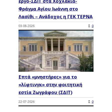
έργο-ΣΔΙΤ στα Χοχλάκια-
Φράγμα Αγίου Ιωάννη στο
Λασίθι – Ανάδοχος η ΓΕΚ ΤΕΡΝΑ
03-08-2026
0
Επτά «μνηστήρες» για το
«λίφτινγκ» στην φοιτητική
εστία Ζωγράφου (ΣΔΙΤ)
22-07-2026
0