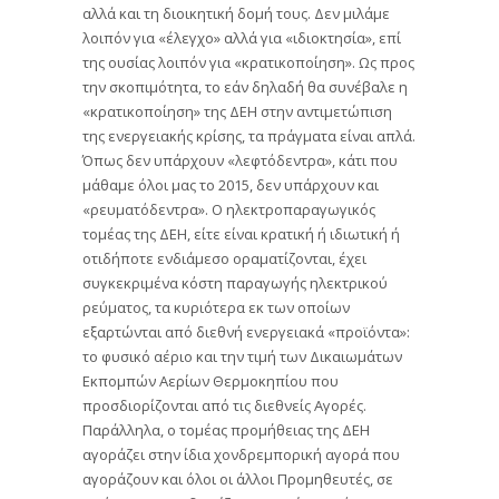
αλλά και τη διοικητική δομή τους. Δεν μιλάμε
λοιπόν για «έλεγχο» αλλά για «ιδιοκτησία», επί
της ουσίας λοιπόν για «κρατικοποίηση». Ως προς
την σκοπιμότητα, το εάν δηλαδή θα συνέβαλε η
«κρατικοποίηση» της ΔΕΗ στην αντιμετώπιση
της ενεργειακής κρίσης, τα πράγματα είναι απλά.
Όπως δεν υπάρχουν «λεφτόδεντρα», κάτι που
μάθαμε όλοι μας το 2015, δεν υπάρχουν και
«ρευματόδεντρα». Ο ηλεκτροπαραγωγικός
τομέας της ΔΕΗ, είτε είναι κρατική ή ιδιωτική ή
οτιδήποτε ενδιάμεσο οραματίζονται, έχει
συγκεκριμένα κόστη παραγωγής ηλεκτρικού
ρεύματος, τα κυριότερα εκ των οποίων
εξαρτώνται από διεθνή ενεργειακά «προϊόντα»:
το φυσικό αέριο και την τιμή των Δικαιωμάτων
Εκπομπών Αερίων Θερμοκηπίου που
προσδιορίζονται από τις διεθνείς Αγορές.
Παράλληλα, ο τομέας προμήθειας της ΔΕΗ
αγοράζει στην ίδια χονδρεμπορική αγορά που
αγοράζουν και όλοι οι άλλοι Προμηθευτές, σε