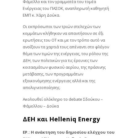
Φάμελλο και τον γραμματέα του τομέα
Ενέργειας του ΠΑΣΟΚ, αναπληρωτή καθηγητή
ΕΜΠ κ. Χάρη Δούκα.
Οι εκπρόσωποι των τριών στελεχών των
κομμάτων κλήθηκαν να απαντήσουν σε έξι
ερωτήσεις του ΟΤ και με τον τρόπο αυτό να
ανοίξουν τα χαρτιά τους απέναντι στο φλέγον
θέμα των τιμών της ενέργειας, του ρόλου της
ΔΕΗ, των πολιτικών για τις έρευνες των
κοιτασμάτων φυσικού αερίου, της πράσινης
μετάβασης, των προγραμμάτων
εξοικονόμησης ενέργειας αλλά και της
απολιγνιτοποίησης.
Ακολουθεί ολόκληρο το debate Σδούκου –
Φάμελλου – Δούκα
ΔΕΗ και Helleniq Energy
ΕΡ.: Η ανάκτηση του δημοσίου ελέγχου του