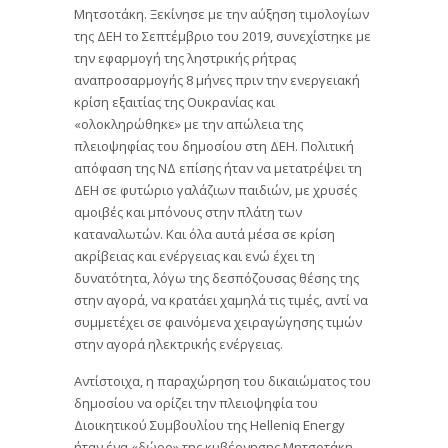
Μητσοτάκη. Ξεκίνησε με την αύξηση τιμολογίων
της ΔΕΗ το Σεπτέμβριο του 2019, συνεχίστηκε με
την εφαρμογή της ληστρικής ρήτρας
αναπροσαρμογής 8 μήνες πριν την ενεργειακή
κρίση εξαιτίας της Ουκρανίας και
«ολοκληρώθηκε» με την απώλεια της
πλειοψηφίας του δημοσίου στη ΔΕΗ. Πολιτική
απόφαση της ΝΔ επίσης ήταν να μετατρέψει τη
ΔΕΗ σε φυτώριο γαλάζιων παιδιών, με χρυσές
αμοιβές και μπόνους στην πλάτη των
καταναλωτών. Και όλα αυτά μέσα σε κρίση
ακρίβειας και ενέργειας και ενώ έχει τη
δυνατότητα, λόγω της δεσπόζουσας θέσης της
στην αγορά, να κρατάει χαμηλά τις τιμές, αντί να
συμμετέχει σε φαινόμενα χειραγώγησης τιμών
στην αγορά ηλεκτρικής ενέργειας.
Αντίστοιχα, η παραχώρηση του δικαιώματος του
δημοσίου να ορίζει την πλειοψηφία του
Διοικητικού Συμβουλίου της Helleniq Energy
ήταν ένα «δώρο» της κυβέρνησης Μητσοτάκη