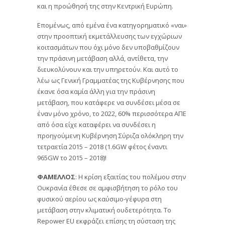
και η προώθησή της στην Κεντρική Ευρώπη.
Επομένως, από εμένα ένα κατηγορηματικό «ναι»
στην προοπτική εκμετάλλευσης των εγχώριων
κοιτασμάτων που όχι μόνο δεν υποβαθμίζουν
την πράσινη μετάβαση αλλά, αντίθετα, την
διευκολύνουν και την υπηρετούν. Και αυτό το
λέω ως Γενική Γραμματέας της Κυβέρνησης που
έκανε όσα καμία άλλη για την πράσινη
μετάβαση, που κατάφερε να συνδέσει μέσα σε
έναν μόνο χρόνο, το 2022, 60% περισσότερα ΑΠΕ
από όσα είχε καταφέρει να συνδέσει η
προηγούμενη Κυβέρνηση Σύριζα ολόκληρη την
τετραετία 2015 – 2018 (1.6GW φέτος έναντι
965GW το 2015 – 2018)!
ΦΑΜΕΛΛΟΣ
: Η κρίση εξαιτίας του πολέμου στην
Ουκρανία έθεσε σε αμφισβήτηση το ρόλο του
φυσικού αερίου ως καύσιμο-γέφυρα στη
μετάβαση στην κλιματική ουδετερότητα. Το
Repower EU εκφράζει επίσης τη σύσταση της