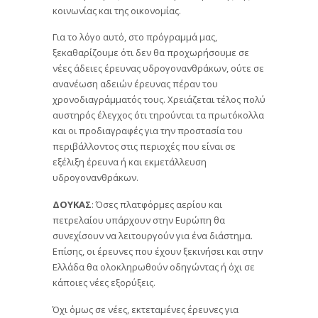
κοινωνίας και της οικονομίας.
Για το λόγο αυτό, στο πρόγραμμά μας,
ξεκαθαρίζουμε ότι δεν θα προχωρήσουμε σε
νέες άδειες έρευνας υδρογονανθράκων, ούτε σε
ανανέωση αδειών έρευνας πέραν του
χρονοδιαγράμματός τους. Χρειάζεται τέλος πολύ
αυστηρός έλεγχος ότι τηρούνται τα πρωτόκολλα
και οι προδιαγραφές για την προστασία του
περιβάλλοντος στις περιοχές που είναι σε
εξέλιξη έρευνα ή και εκμετάλλευση
υδρογονανθράκων.
ΔΟΥΚΑΣ
: Όσες πλατφόρμες αερίου και
πετρελαίου υπάρχουν στην Ευρώπη θα
συνεχίσουν να λειτουργούν για ένα διάστημα.
Επίσης, οι έρευνες που έχουν ξεκινήσει και στην
Ελλάδα θα ολοκληρωθούν οδηγώντας ή όχι σε
κάποιες νέες εξορύξεις.
Όχι όμως σε νέες, εκτεταμένες έρευνες για