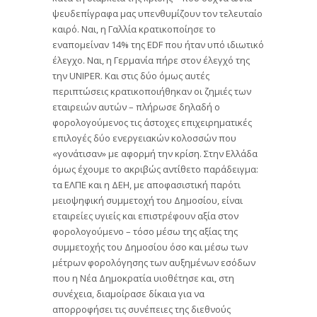
ψευδεπίγραφα μας υπενθυμίζουν τον τελευταίο
καιρό. Ναι, η Γαλλία κρατικοποίησε το
εναπομείναν 14% της EDF που ήταν υπό ιδιωτικό
έλεγχο. Ναι, η Γερμανία πήρε στον έλεγχό της
την UNIPER. Και στις δύο όμως αυτές
περιπτώσεις κρατικοποιήθηκαν οι ζημιές των
εταιρειών αυτών – πλήρωσε δηλαδή ο
φορολογούμενος τις άστοχες επιχειρηματικές
επιλογές δύο ενεργειακών κολοσσών που
«γονάτισαν» με αφορμή την κρίση. Στην Ελλάδα
όμως έχουμε το ακριβώς αντίθετο παράδειγμα:
τα ΕΛΠΕ και η ΔΕΗ, με αποφασιστική παρότι
μειοψηφική συμμετοχή του Δημοσίου, είναι
εταιρείες υγιείς και επιστρέφουν αξία στον
φορολογούμενο – τόσο μέσω της αξίας της
συμμετοχής του Δημοσίου όσο και μέσω των
μέτρων φορολόγησης των αυξημένων εσόδων
που η Νέα Δημοκρατία υιοθέτησε και, στη
συνέχεια, διαμοίρασε δίκαια για να
απορροφήσει τις συνέπειες της διεθνούς