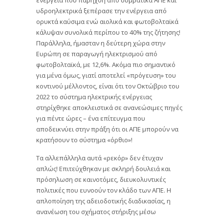
υδροηλεκτρικά ξεπέρασε την ενέργεια από
ορυκτά καύσιμα ενώ αιολικά και φωτοβολταϊκά
κάλυψαν συνολικά περίπου το 40% της ζήτησης!
Παράλληλα, ήμασταν η δεύτερη χώρα στην
Ευρώπη σε παραγωγή ηλεκτρισμού από
φωτοβολταϊκά, με 12,6%. Ακόμα πιο σημαντικό
για μένα όμως, γιατί αποτελεί «πρόγευση» του
κοντινού μέλλοντος, είναι ότι τον Οκτώβριο του
2022 το σύστημα ηλεκτρικής ενέργειας
στηρίχθηκε αποκλειστικά σε ανανεώσιμες πηγές
για πέντε ώρες – ένα επίτευγμα που
αποδεικνύει στην πράξη ότι οι ΑΠΕ μπορούν να
κρατήσουν το σύστημα «όρθιο»!
Τα αλλεπάλληλα αυτά «ρεκόρ» δεν έτυχαν
απλώς! Επιτεύχθηκαν με σκληρή δουλειά και
πρόσηλωση σε καινοτόμες, διευκολυντικές
πολιτικές που ευνοούν τον κλάδο των ΑΠΕ. Η
απλοποίηση της αδειοδοτικής διαδικασίας, η
ανανέωση του σχήματος στήριξης μέσω