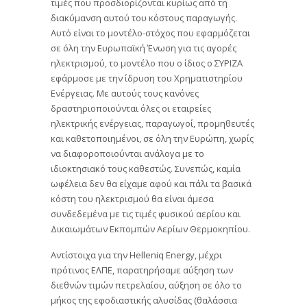
τιμές που προσδιορίζονται κυρίως από τη
διακύμανση αυτού του κόστους παραγωγής.
Αυτό είναι το μοντέλο-στόχος που εφαρμόζεται
σε όλη την Ευρωπαϊκή Ένωση για τις αγορές
ηλεκτρισμού, το μοντέλο που ο ίδιος ο ΣΥΡΙΖΑ
εφάρμοσε με την ίδρυση του Χρηματιστηρίου
Ενέργειας. Με αυτούς τους κανόνες
δραστηριοποιούνται όλες οι εταιρείες
ηλεκτρικής ενέργειας, παραγωγοί, προμηθευτές
και καθετοποιημένοι, σε όλη την Ευρώπη, χωρίς
να διαφοροποιούνται ανάλογα με το
ιδιοκτησιακό τους καθεστώς. Συνεπώς, καμία
ωφέλεια δεν θα είχαμε αφού και πάλι τα βασικά
κόστη του ηλεκτρισμού θα είναι άμεσα
συνδεδεμένα με τις τιμές φυσικού αερίου και
Δικαιωμάτων Εκπομπών Αερίων Θερμοκηπίου.
Αντίστοιχα για την Helleniq Energy, μέχρι
πρότινος ΕΛΠΕ, παρατηρήσαμε αύξηση των
διεθνών τιμών πετρελαίου, αύξηση σε όλο το
μήκος της εφοδιαστικής αλυσίδας (θαλάσσια