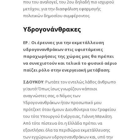
που του αναλογεί, του 2ου δηλαδή πιο ισχυρού
μετόχου, για την διασφάλιση εφαρμογής
πολιτικών δημοσίου συμφέροντος.
Υδρογονάνθρακες
ΕΡ.: Οι έρευνες για την εκμετάλλευση
υδρογονανθράκων στις υφιστάμενες
παραχωρήσεις της χώρας μας θα πρέπει
να συνεχιστούν και τελικά το φυσικό αέριο
παίζει ρόλο στην ενεργειακή μετάβαση;
ΣΔΟΥΚΟΥ
: Ρωτάτε τον εντελώς λάθος άνθρωπο
γι’αυτό! Όπως ίσως γνωρίζουν κάποιοι
αναγνώστες σας, ο Νόμος των
Υδρογονανθράκων ήταν προσωπικό μου
πρότζεκτ όταν ήμουν Διευθύντρια του Γραφείου
του τότε Υπουργού Ενέργειας, Γιάννη Μανιάτη.
Από τότε πίστευα ότι η Ελλάδα πρέπει να
εξαντλήσει όλα τα περιθώρια εκμετάλλευσης
των εγχώριων υδρογονανθράκων και, υπό την