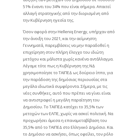
51% έναντι του 34% που είναι σήμερα. Απαιτεί
αλλαγή στρατηγικής από την διορισμένη από
την Κυβέρνηση ηγεσία της.
Όσον αφορά στην Helleniq Energy, υπήρχαν από
την άνοιξη του 2021, και την αείμνηστη
Γεννηματά, παρεμβάσεις να μην παραδοθεί η
επιχείρηση στον πλήρη έλεγχο του ιδιώτη
μετόχου και μάλιστα χωρίς κανένα αντάλλαγμα.
Λέγαμε τότε πως η Κυβέρνηση της ΝΔ
χρησιμοποίησε το ΤΑΙΠΕΔ ως δούρειο ίππο, για
την παράδοση της δημόσιας περιουσίας στα
μεγάλα ιδιωτικά συμφέροντα. Σήμερα, με τις
νέες συνθήκες, αυτό που πρέπει να γίνει είναι
να αντιστραφεί η μεγάλη παραίτηση του
Δημοσίου. Το ΤΑΙΠΕΔ κατέχει το 35,5% των
μετοχών των ΕΛΠΕ, χωρίς να ασκεί πολιτική. Να
προχωρήσει άμεσα η επαναμεταβίβαση του
35,5% από το ΤΑΙΠΕΔ στο Ελληνικό Δημόσιο. Και
το Δημόσιο να ασκήσει, όπως οφείλει, τον ρόλο