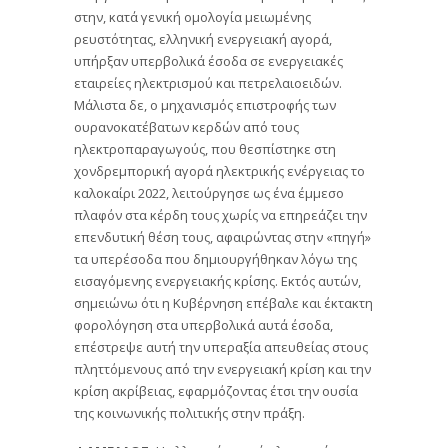
στην, κατά γενική ομολογία μειωμένης
ρευστότητας, ελληνική ενεργειακή αγορά,
υπήρξαν υπερβολικά έσοδα σε ενεργειακές
εταιρείες ηλεκτρισμού και πετρελαιοειδών.
Μάλιστα δε, ο μηχανισμός επιστροφής των
ουρανοκατέβατων κερδών από τους
ηλεκτροπαραγωγούς, που θεσπίστηκε στη
χονδρεμπορική αγορά ηλεκτρικής ενέργειας το
καλοκαίρι 2022, λειτούργησε ως ένα έμμεσο
πλαφόν στα κέρδη τους χωρίς να επηρεάζει την
επενδυτική θέση τους, αφαιρώντας στην «πηγή»
τα υπερέσοδα που δημιουργήθηκαν λόγω της
εισαγόμενης ενεργειακής κρίσης. Εκτός αυτών,
σημειώνω ότι η Κυβέρνηση επέβαλε και έκτακτη
φορολόγηση στα υπερβολικά αυτά έσοδα,
επέστρεψε αυτή την υπεραξία απευθείας στους
πληττόμενους από την ενεργειακή κρίση και την
κρίση ακρίβειας, εφαρμόζοντας έτσι την ουσία
της κοινωνικής πολιτικής στην πράξη.