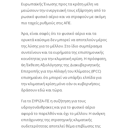
Ευρωπαϊκής Ένωσης προς τα κράτη-μέλη να
μειώσουν την ενεργειακή τους εξάρτηση από το
ρωσικό φυσικό αέριο και να στραφούν με ακόμη
πιο ταχείς ρυθμούς στις ΑΠΕ.
Άρα, είναι σαφές ότι το φυσικό αέριο και τα
ορυκτά καύσιμα δεν μπορεί να αποτελούν μέρος
της λύσης για το μέλλον. Στο ίδιο συμπέρασμα
συντείνουν και τα ευρήματα της επιστημονικής
κοινότητας για την κλιματική κρίση. Η πρόσφατη,
6η Έκθεση Αξιολόγησης της Διακυβερνητικής
Επιτροπής για την Αλλαγή του Κλίματος (IPCC)
επισημαίνει ότι μπορεί να υπάρξει ελπίδα για
την κλιματική κρίση μόνο εάν οι κυβερνήσεις
δράσουν εδώ και τώρα.
Για το ΣΥΡΙΖΑ-ΠΣ η συζήτηση για τους
υδρογονάνθρακες και για το φυσικό αέριο
αφορά το παρελθόν και όχι το μέλλον. Η ανάγκη
επιτάχυνσης της στρατηγικής κλιματικής
ουδετερότητας αποτελεί θέμα επιβίωσης της