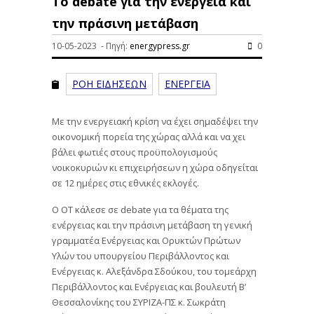
Το debate για την ενέργεια και
την πράσινη μετάβαση
10-05-2023 - Πηγή:
energypress.gr
0
ΡΟΗ ΕΙΔΗΣΕΩΝ
ΕΝΕΡΓΕΙΑ
Με την ενεργειακή κρίση να έχει σημαδέψει την
οικονομική πορεία της χώρας αλλά και να χει
βάλει φωτιές στους προϋπολογισμούς
νοικοκυριών κι επιχειρήσεων η χώρα οδηγείται
σε 12 ημέρες στις εθνικές εκλογές.
Ο ΟΤ κάλεσε σε debate για τα θέματα της
ενέργειας και την πράσινη μετάβαση τη γενική
γραμματέα Ενέργειας και Ορυκτών Πρώτων
Υλών του υπουργείου Περιβάλλοντος και
Ενέργειας κ. Αλεξάνδρα Σδούκου, του τομεάρχη
Περιβάλλοντος και Ενέργειας και βουλευτή Β’
Θεσσαλονίκης του ΣΥΡΙΖΑ-ΠΣ κ. Σωκράτη