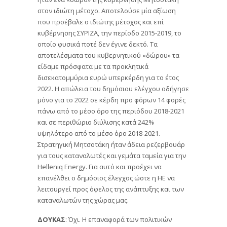
στον ιδιώτη μέτοχο. Αποτελούσε μία αξίωση
που προέβαλε ο ιδιώτης μέτοχος και επί
κυβέρνησης ΣΥΡΙΖΑ, την περίοδο 2015-2019, το
οποίο φυσικά ποτέ δεν έγινε δεκτό. Τα
αποτελέσματα του κυβερνητικού «δώρου» τα
είδαμε πρόσφατα με τα προκλητικά
δισεκατομμύρια ευρώ υπερκέρδη για το έτος
2022. Η απώλεια του δημόσιου ελέγχου οδήγησε
μόνο για το 2022 σε κέρδη προ φόρων 14 φορές
πάνω από το μέσο όρο της περιόδου 2018-2021
και σε περιθώριο διύλισης κατά 242%
υψηλότερο από το μέσο όρο 2018-2021.
Στρατηγική Μητσοτάκη ήταν άδεια ρεζερβουάρ
για τους καταναλωτές και γεμάτα ταμεία για την
Helleniq Energy. Για αυτό και προέχει να
επανέλθει ο δημόσιος έλεγχος ώστε η ΗΕ να
λειτουργεί προς όφελος της ανάπτυξης και των
καταναλωτών της χώρας μας.
ΔΟΥΚΑΣ
: Όχι. Η επαναφορά των πολιτικών