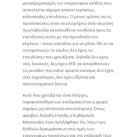
μετασχηματισμός του ενεργειακού κλάδου που
συντελείται σήμερα απαιτεί τεράστιες,
κολοσσιαίες επενδύσεις. Ο μόνος τρόπος να τις
προσελκύσεις είναι να επιτρέψεις στην ιδιωτική
πρωτοβουλία να κατευθύνει κονδύλια προς τις
επενδύσεις αυτές με την προσδοκία του
κέρδους – ποιος επενδύει για να χάσει; Με το να
«ενοχοποιείς» το κέρδος δεν έχεις τις
επενδύσεις που χρειάζεσαι, δηλαδή δεν έχεις
νέες δουλειές, δεν έχεις ΑΠΕ να αντικαθιστούν
τις μονάδες που καίνε ορυκτά καύσιμα, δεν έχεις
νέες τεχνολογίες, δεν έχεις έξυπνα και
αποτελεσματικά δίκτυα.
Αυτό που χρειάζεται είναι έλεγχος,
παρακολούθηση και αντίδραση όταν η αγορά
παράγει μη αποδεκτά αποτελέσματα. Όπως
ακριβώς δηλαδή έπραξε η Κυβέρνηση
Μητσοτάκη όταν αντιλήφθηκε ότι, λόγω των
διεθνών διακυμάνσεων στις τιμές των
ενεργειακών προϊόντων και την επίδρασή τους