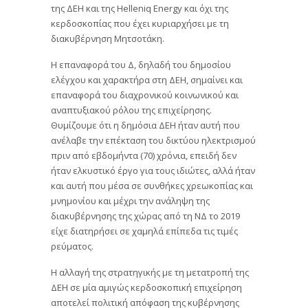
της ΔΕΗ και της Helleniq Energy και όχι της
κερδοσκοπίας που έχει κυριαρχήσει με τη
διακυβέρνηση Μητσοτάκη.
Η επαναφορά του Δ, δηλαδή του δημοσίου
ελέγχου και χαρακτήρα στη ΔΕΗ, σημαίνει και
επαναφορά του διαχρονικού κοινωνικού και
αναπτυξιακού ρόλου της επιχείρησης.
Θυμίζουμε ότι η δημόσια ΔΕΗ ήταν αυτή που
ανέλαβε την επέκταση του δικτύου ηλεκτρισμού
πριν από εβδομήντα (70) χρόνια, επειδή δεν
ήταν ελκυστικό έργο για τους ιδιώτες, αλλά ήταν
και αυτή που μέσα σε συνθήκες χρεωκοπίας και
μνημονίου και μέχρι την ανάληψη της
διακυβέρνησης της χώρας από τη ΝΔ το 2019
είχε διατηρήσει σε χαμηλά επίπεδα τις τιμές
ρεύματος.
Η αλλαγή της στρατηγικής με τη μετατροπή της
ΔΕΗ σε μία αμιγώς κερδοσκοπική επιχείρηση
αποτελεί πολιτική απόφαση της κυβέρνησης