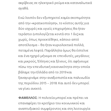
ακρίβειας σε ηλεκτρικό ρεύμα και καταναλωτικά
αγαθά.
Ενώ λοιπόν δεν εξυπηρετεί καμία σκοπιμότητα
από την «κρατικοποίηση», το κόστος αυτής για
δύο ισχυρές και υγιείς επιχειρήσεις θα ήταν
τεράστιο (υπολογίζεται κοντά στο 1 δις) και
χωρίς, όπως προεκτέθηκε, κάποιο απτό
αποτέλεσμα – θα ήταν κυριολεκτικά πολλά,
πεταμένα λεφτά. Παράλληλα όμως θα έστελνε
και ένα ηχηρό μήνυμα σε επενδυτές, μεγάλους
και μικρούς, Έλληνες και ξένους, ότι αφήνουμε
πίσω την επενδυτική κανονικότητα στην οποία
βάλαμε την Ελλάδα από το 2019 και
ξαναγυρνάμε στην αναξιοπιστία και παλινωδία
της περιόδου 2015 – 2018. Και αυτό δεν μπορεί
να γίνει ανεκτό.
ΦΑΜΕΛΛΟΣ
: Η πολιτεία μπορεί και πρέπει να
επαναφέρει το κριτήριο του κοινωνικού και
αναπτυξιακού συμφέροντος και στη λειτουργία