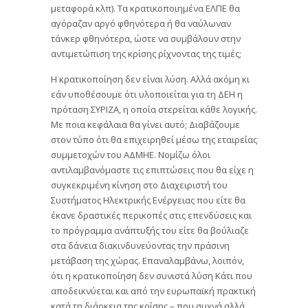
μεταφορά κλπ). Τα κρατικοποιημένα ΕΛΠΕ θα
αγόραζαν αργό φθηνότερα ή θα ναύλωναν
τάνκερ φθηνότερα, ώστε να συμβάλουν στην
αντιμετώπιση της κρίσης ρίχνοντας της τιμές;
Η κρατικοποίηση δεν είναι λύση. Αλλά ακόμη κι
εάν υποθέσουμε ότι υλοποιείται για τη ΔΕΗ η
πρόταση ΣΥΡΙΖΑ, η οποία στερείται κάθε λογικής.
Με ποια κεφάλαια θα γίνει αυτό; Διαβάζουμε
στον τύπο ότι θα επιχειρηθεί μέσω της εταιρείας
συμμετοχών του ΑΔΜΗΕ. Νομίζω όλοι
αντιλαμβανόμαστε τις επιπτώσεις που θα είχε η
συγκεκριμένη κίνηση στο Διαχειριστή του
Συστήματος Ηλεκτρικής Ενέργειας που είτε θα
έκανε δραστικές περικοπές στις επενδύσεις και
το πρόγραμμα ανάπτυξής του είτε θα βούλιαζε
στα δάνεια διακινδυνεύοντας την πράσινη
μετάβαση της χώρας. Επαναλαμβάνω, λοιπόν,
ότι η κρατικοποίηση δεν συνιστά λύση Κάτι που
αποδεικνύεται και από την ευρωπαϊκή πρακτική
κατά τη διάρκεια της κρίσης – που συχνά αλλά