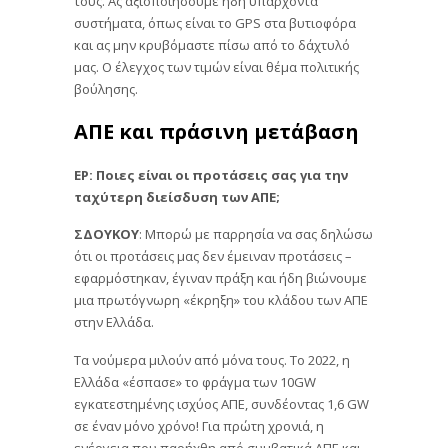
τους. Ας αξιοποιήσουμε ήδη υπάρχοντα
συστήματα, όπως είναι το GPS στα βυτιοφόρα
και ας μην κρυβόμαστε πίσω από το δάχτυλό
μας. Ο έλεγχος των τιμών είναι θέμα πολιτικής
βούλησης.
ΑΠΕ και πράσινη μετάβαση
ΕΡ: Ποιες είναι οι προτάσεις σας για την
ταχύτερη διείσδυση των ΑΠΕ;
ΣΔΟΥΚΟΥ
: Μπορώ με παρρησία να σας δηλώσω
ότι οι προτάσεις μας δεν έμειναν προτάσεις –
εφαρμόστηκαν, έγιναν πράξη και ήδη βιώνουμε
μια πρωτόγνωρη «έκρηξη» του κλάδου των ΑΠΕ
στην Ελλάδα.
Τα νούμερα μιλούν από μόνα τους. Το 2022, η
Ελλάδα «έσπασε» το φράγμα των 10GW
εγκατεστημένης ισχύος ΑΠΕ, συνδέοντας 1,6 GW
σε έναν μόνο χρόνο! Για πρώτη χρονιά, η
ενέργεια που παρήχθη από συμβατικά ΑΠΕ και