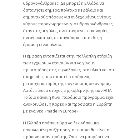
υδρογονάνθρακες. Δε μπορεί η Ελλάδα να
δαπανήσει σήμερα πολιτικό κεφάλαιο και
σημαντικούς πόρους για ενδεχομένους νέους
γύρους παραχωρήσεων για υδρογονάνθρακες,
όταν στις μεγάλες, ανεπτυγμένες οικονομίες
ανταγωνιστικές σε παγκόσμιο επίπεδο, η
έμφαση είναι αλλού.
Η έμφαση εντοπίζεται στην πολλαπλή στήριξη
των εγχώριων εταιριών για να γίνουν
πρωτοπόρες στις τεχνολογίες, στα υλικά και στις
υπηρεσίες που απαιτεί ο πράσινος
μετασχηματισμός της παγκόσμιας οικονομίας.
Αυτός είναι ο στόχος της κυβέρνησης των ΗΠΑ.
Το ίδιο κάνει η Κίνα, παρόμοιο πρόγραμμα έχει
ανακοινώσει η Κορέα και πρόσφατα η Ευρώπη
με ένα νέο «made in Europe».
Η Ελλάδα πρέπει τώρα να ξεκινήσει μια
οργανωμένη συζήτηση για το ποια θα είναι η
πράσινη απάντησή της. Ώστε να μπορέσει να