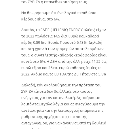
τον ΣΥΡΙΖΑ η επανεθνικοποίηση τους.
Να θεωρήσουμε ότι ένα λογικό περιθώριο
κέρδους είναι στο 6%.
Λοιπόν, τα ΕΛΠΕ (HELLENIQ ENERGY πλέον) είχαν
το 2022 πωλήσεις 14,5 δισ. Ευρώ και καθαρά
κέρδη 0,89 δισ. Ευρώ. Ποσοστό 6,13%. Δηλαδή
και στη χρονιά των τρομερών αποτελεσμάτων
τους, ο συντελεστής καθαρής κερδοφορίας είναι
κοντά στο 6%. Η ΔΕΗ από την άλλη, είχε 11,25 δις
ευρώ τζίρο και 26 εκ. ευρώ καθαρές ζημίες το
2022. Ακόμα και το EBITDA της ΔΕΗ ήταν στο 5,8%.
Δηλαδή, εάν ακολουθήσαμε την πρόταση του
ΣΥΡΙΖΑ τίποτα δεν θα άλλαζε στο κόστος
ενέργειας για τον καταναλωτή. Ας αφήσουμε
λοιπόν τα μεγάλα λόγια και ας ενισχύσουμε την
ανεξαρτησία και την λειτουργική επάρκεια της
ρυθμιστικής αρχής και της επιτροπής
ανταγωνισμού, για να κάνουν σωστά τη δουλειά