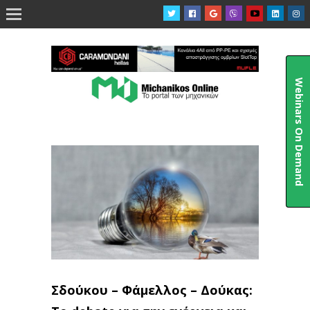

Webinars On Demand
Σδούκου – Φάμελλος – Δούκας: