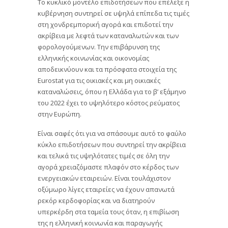
Το κυκλικό μοντέλο επιδοτήσεων που επέλεξε η
κυβέρνηση συντηρεί σε υψηλά επίπεδα τις τιμές
στη χονδρεμπορική αγορά και επιδοτεί την
ακρίβεια με λεφτά των καταναλωτών και των
φορολογούμενων. Την επιβάρυνση της
ελληνικής κοινωνίας και οικονομίας
αποδεικνύουν και τα πρόσφατα στοιχεία της
Εurostat για τις οικιακές και μη οικιακές
καταναλώσεις, όπου η Ελλάδα για το β’ εξάμηνο
του 2022 έχει το υψηλότερο κόστος ρεύματος
στην Ευρώπη.
Είναι σαφές ότι για να σπάσουμε αυτό το φαύλο
κύκλο επιδοτήσεων που συντηρεί την ακρίβεια
και τελικά τις υψηλότατες τιμές σε όλη την
αγορά χρειαζόμαστε πλαφόν στο κέρδος των
ενεργειακών εταιρειών. Είναι τουλάχιστον
οξύμωρο λίγες εταιρείες να έχουν απανωτά
ρεκόρ κερδοφορίας και να διατηρούν
υπερκέρδη στα ταμεία τους όταν, η επιβίωση
της η ελληνική κοινωνία και παραγωγής