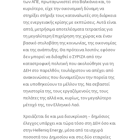
των ΑΠΕ, πρωταγωνιστεί στα Βαλκάνια και, το
κυριότερο, είχε την οικονομική δύναμη να
στηρίξει στήριξε τους καταναλωτές στη διάρκεια
της ενεργειακής κρίσης με εκπτώσεις. Αυτά είναι
απτά, μετρήσιμα αποτελέσματα τετραετίας για
τη μεγαλύτερη Επιχείρηση της χώρας και έναν
βασικό στυλοβάτη της κοινωνίας, της οικονομίας
και της ανάπτυξης. Θα πρότεινα λοιπόν, εφόσον
δεν μπορεί να διδαχθεί ο ΣΥΡΙΖΑ από την
καταστροφική πολιτική που ακολούθησε για τη
ΔΕΗ στο παρελθόν, τουλάχιστον να απέχει από
ανακοινώσεις που δυναμιτίζουν την πορεία της
και υποθηκεύουν το μέλλον της. Να σεβαστεί
τηνιστορία της, τους εργαζόμενούς της, τους
πελάτες της αλλά και, κυρίως, τον μεγαλύτερο
μέτοχό της, τον Ελληνικό Λαό.
Χρειάζεται δε και μια διευκρίνιση – δημόσιος
έλεγχος υπάρχει και τώρα τόσο στη ΔΕΗ όσο και
στην Helleniq Energy, μέσα από τα ισχυρά
ποσοστά του Δημοσίου και στις δύο εταιρείες