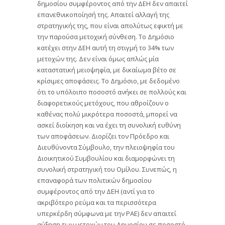
δημοσίου συμφέροντος από την ΔΕΗ δεν απαιτεί
επανεθνικοποίησή της. Απαιτεί αλλαγή της
στρατηγικής της, που είναι απολύτως εφικτή με
την παρούσα μετοχική σύνθεση. Το Δημόσιο
κατέχει στην ΔΕΗ αυτή τη στιγμή το 34% των
μετοχών της. Δεν είναι όμως απλώς μία
καταστατική μειοψηφία, με δικαίωμα βέτο σε
κρίσιμες αποφάσεις. Το Δημόσιο, με δεδομένο
ότι το υπόλοιπο ποσοστό ανήκει σε πολλούς και
διαφορετικούς μετόχους, που αθροίζουν ο
καθένας πολύ μικρότερα ποσοστά, μπορεί να
ασκεί διοίκηση και να έχει τη συνολική ευθύνη
των αποφάσεων. Διορίζει τον Πρόεδρο και
Διευθύνοντα Σύμβουλο, την πλειοψηφία του
Διοικητικού Συμβουλίου και διαμορφώνει τη
συνολική στρατηγική του Ομίλου. Συνεπώς, η
επαναφορά των πολιτικών δημοσίου
συμφέροντος από την ΔΕΗ (αντί για το
ακριβότερο ρεύμα και τα περισσότερα
υπερκέρδη σύμφωνα με την ΡΑΕ) δεν απαιτεί
αύξηση των μετοχών του Δημοσίου σε ποσοστό