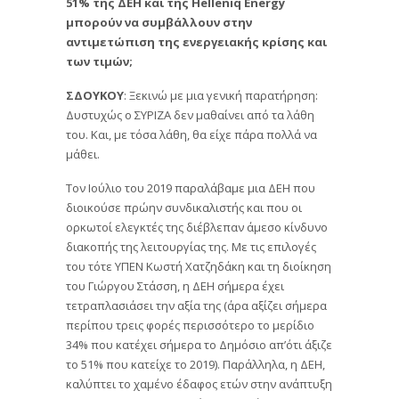
51% της ΔΕΗ και της Helleniq Energy
μπορούν να συμβάλλουν στην
αντιμετώπιση της ενεργειακής κρίσης και
των τιμών;
ΣΔΟΥΚΟΥ
: Ξεκινώ με μια γενική παρατήρηση:
Δυστυχώς ο ΣΥΡΙΖΑ δεν μαθαίνει από τα λάθη
του. Και, με τόσα λάθη, θα είχε πάρα πολλά να
μάθει.
Τον Ιούλιο του 2019 παραλάβαμε μια ΔΕΗ που
διοικούσε πρώην συνδικαλιστής και που οι
ορκωτοί ελεγκτές της διέβλεπαν άμεσο κίνδυνο
διακοπής της λειτουργίας της. Με τις επιλογές
του τότε ΥΠΕΝ Κωστή Χατζηδάκη και τη διοίκηση
του Γιώργου Στάσση, η ΔΕΗ σήμερα έχει
τετραπλασιάσει την αξία της (άρα αξίζει σήμερα
περίπου τρεις φορές περισσότερο το μερίδιο
34% που κατέχει σήμερα το Δημόσιο απ’ότι άξιζε
το 51% που κατείχε το 2019). Παράλληλα, η ΔΕΗ,
καλύπτει το χαμένο έδαφος ετών στην ανάπτυξη