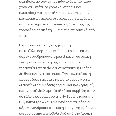
εκμηδενισμό των εκπομπών ακόμα πιο πίσω
χρονικά. Οπότε το χρονικό «παράθυρο
ευκαιρίας» για εκμετάλλευση των εγχωρίων
κοιτασμάτων αερίου στενεύει μεν, είναι όμως
υπαρκτό σήμερα και, λόγω της διακοπής της
τροφοδοσίας από τη Ρωσία, πιο επιτακτικό από
ποτέ.
Πέραν αυτού όμως, το ζήτημα της
εκμετάλλευσης των εγχώριων κοιτασμάτων
υδρογονανθράκων υπηρετεί και τη συνολική
ενεργειακή πολιτική της Κυβέρνησης την
τελευταία τετραετία για να καταστεί η Ελλάδα
διεθνές ενεργειακό «hub». Την πολιτική αυτή
εφαρμόζουμε με μια σειρά από στρατηγικές:
διεθνείς διασυνδέσεις αερίου και ηλεκτρισμού,
ενεργειακή διπλωματία αλλά και συμβολή στην
ασφάλεια εφοδιασμού της ΝΑ Ευρώπης και της
ΕΕ γενικότερα – και εδώ εντάσσονται τόσο οι
υδρογονάνθρακες όσο και η εισαγωγή πράσινης
ενέργειας από φωτοβολταϊκά από την Αφρική