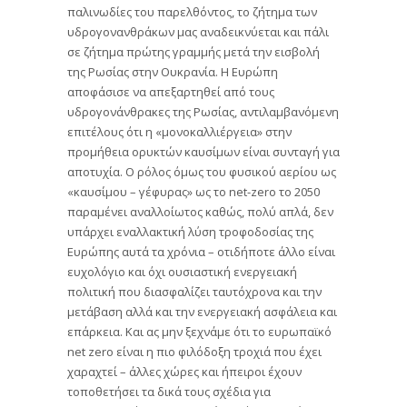
παλινωδίες του παρελθόντος, το ζήτημα των
υδρογονανθράκων μας αναδεικνύεται και πάλι
σε ζήτημα πρώτης γραμμής μετά την εισβολή
της Ρωσίας στην Ουκρανία. Η Ευρώπη
αποφάσισε να απεξαρτηθεί από τους
υδρογονάνθρακες της Ρωσίας, αντιλαμβανόμενη
επιτέλους ότι η «μονοκαλλιέργεια» στην
προμήθεια ορυκτών καυσίμων είναι συνταγή για
αποτυχία. Ο ρόλος όμως του φυσικού αερίου ως
«καυσίμου – γέφυρας» ως το net-zero το 2050
παραμένει αναλλοίωτος καθώς, πολύ απλά, δεν
υπάρχει εναλλακτική λύση τροφοδοσίας της
Ευρώπης αυτά τα χρόνια – οτιδήποτε άλλο είναι
ευχολόγιο και όχι ουσιαστική ενεργειακή
πολιτική που διασφαλίζει ταυτόχρονα και την
μετάβαση αλλά και την ενεργειακή ασφάλεια και
επάρκεια. Και ας μην ξεχνάμε ότι το ευρωπαϊκό
net zero είναι η πιο φιλόδοξη τροχιά που έχει
χαραχτεί – άλλες χώρες και ήπειροι έχουν
τοποθετήσει τα δικά τους σχέδια για