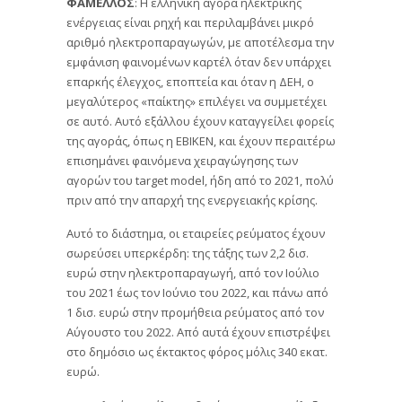
ΦΑΜΕΛΛΟΣ
: H ελληνική αγορά ηλεκτρικής
ενέργειας είναι ρηχή και περιλαμβάνει μικρό
αριθμό ηλεκτροπαραγωγών, με αποτέλεσμα την
εμφάνιση φαινομένων καρτέλ όταν δεν υπάρχει
επαρκής έλεγχος, εποπτεία και όταν η ΔΕΗ, ο
μεγαλύτερος «παίκτης» επιλέγει να συμμετέχει
σε αυτό. Αυτό εξάλλου έχουν καταγγείλει φορείς
της αγοράς, όπως η ΕΒΙΚΕΝ, και έχουν περαιτέρω
επισημάνει φαινόμενα χειραγώγησης των
αγορών του target model, ήδη από το 2021, πολύ
πριν από την απαρχή της ενεργειακής κρίσης.
Αυτό το διάστημα, οι εταιρείες ρεύματος έχουν
σωρεύσει υπερκέρδη: της τάξης των 2,2 δισ.
ευρώ στην ηλεκτροπαραγωγή, από τον Ιούλιο
του 2021 έως τον Ιούνιο του 2022, και πάνω από
1 δισ. ευρώ στην προμήθεια ρεύματος από τον
Αύγουστο του 2022. Από αυτά έχουν επιστρέψει
στο δημόσιο ως έκτακτος φόρος μόλις 340 εκατ.
ευρώ.