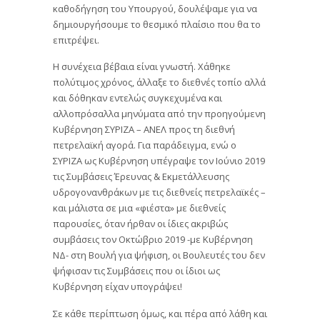
καθοδήγηση του Υπουργού, δουλέψαμε για να
δημιουργήσουμε το θεσμικό πλαίσιο που θα το
επιτρέψει.
Η συνέχεια βέβαια είναι γνωστή. Χάθηκε
πολύτιμος χρόνος, άλλαξε το διεθνές τοπίο αλλά
και δόθηκαν εντελώς συγκεχυμένα και
αλλοπρόσαλλα μηνύματα από την προηγούμενη
Κυβέρνηση ΣΥΡΙΖΑ – ΑΝΕΛ προς τη διεθνή
πετρελαϊκή αγορά. Για παράδειγμα, ενώ ο
ΣΥΡΙΖΑ ως Κυβέρνηση υπέγραψε τον Ιούνιο 2019
τις Συμβάσεις Έρευνας & Εκμετάλλευσης
υδρογονανθράκων με τις διεθνείς πετρελαϊκές –
και μάλιστα σε μια «φιέστα» με διεθνείς
παρουσίες, όταν ήρθαν οι ίδιες ακριβώς
συμβάσεις τον Οκτώβριο 2019 -με Κυβέρνηση
ΝΔ- στη Βουλή για ψήφιση, οι Βουλευτές του δεν
ψήφισαν τις Συμβάσεις που οι ίδιοι ως
Κυβέρνηση είχαν υπογράψει!
Σε κάθε περίπτωση όμως, και πέρα από λάθη και