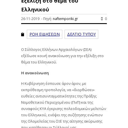
εξέλιξη στο θέμα του
Ελληνικού
26-11-2019 - Πηγή:
naftemporiki.gr
0
ΡΟΗ ΕΙΔΗΣΕΩΝ
ΔΕΛΤΙΟ ΤΥΠΟΥ
Ο Σύλλογος Ελλήνων Αρχαιολόγων (ΣΕΑ)
εξέδωσε κοινή ανακοίνωση για την εξέλιξη στο
θέμα του Ελληνικού.
Η ανακοίνωση
Η Κυβέρνηση έσπευσε άρον άρον, με
εκπρόθεσμη τροπολογία, να «διορθώσει»
ευθείες αντισυνταγματικότητες της Πράξης
Νομοθετικού Περιεχομένου (ΠνΠ) και της
συναφούς ΚΥΑ έγκρισης πολεοδομικών μελετών
του Ελληνικού, ενόψει της συζήτησης ενώπιον
της Ολομελείας του ΣτΕ της αίτησης ακύρωσης
που κατέθεσαν οι Σύλλογοί μας