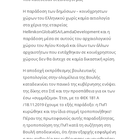
Η παράδοση των δημόσιων – κοινόχρηστων
χώρων του Ελληνικού χωρίς καμία αιτιολογία
στα χέρια της εταιρείας
HellinikonGlobalISA/LamdaDevelopment και η
παράδοση μέσα σε αυτούς του αρχαιολογικού
χώρου του Αγίου Κοσμά και όλων των άλλων
αρχαιοτήτων που εντάχθηκαν σε κοινόχρηστους
χώρους δεν θα άντεχε σε καμία δικαστική κρίση.
Η αποδοχή εκπρόθεσμης βουλευτικής
τροπολογίας στην ολομέλεια της Βουλής
καταδεικνύει τον πανικό της κυβέρνησης ενόψει
της δίκης στο ΣτΕ και την προσπάθεια για εκ των
έσω «συμμάζεμα». Έτσι, με το ΦΕΚ 181 Α
/18.11.2019 έχουμε το εξής παράδοξο: η ΠνΠ
κυρώθηκε και την ίδια στιγμή τροποποιήθηκε!
Πέραν της πρωτοφανούς αυτής παραδοξότητας,
η τροποποίηση της ΠνΠ κατά τη συζήτηση στη
Βουλή αποδεικνύει, ότι ήταν εξαρχής εσφαλμένη
η πρωτοβουλία της κυβέρνησης να νομοθετήσει