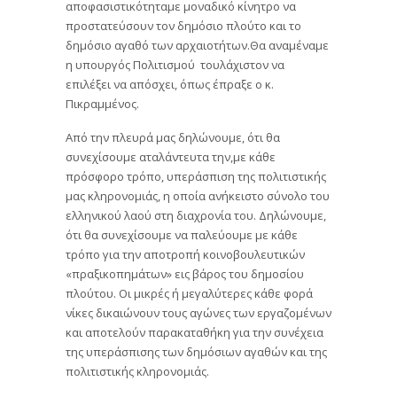
αποφασιστικότηταμε μοναδικό κίνητρο να
προστατεύσουν τον δημόσιο πλούτο και το
δημόσιο αγαθό των αρχαιοτήτων.Θα αναμέναμε
η υπουργός Πολιτισμού τουλάχιστον να
επιλέξει να απόσχει, όπως έπραξε ο κ.
Πικραμμένος.
Από την πλευρά μας δηλώνουμε, ότι θα
συνεχίσουμε αταλάντευτα την,με κάθε
πρόσφορο τρόπο, υπεράσπιση της πολιτιστικής
μας κληρονομιάς, η οποία ανήκειστο σύνολο του
ελληνικού λαού στη διαχρονία του. Δηλώνουμε,
ότι θα συνεχίσουμε να παλεύουμε με κάθε
τρόπο για την αποτροπή κοινοβουλευτικών
«πραξικοπημάτων» εις βάρος του δημοσίου
πλούτου. Οι μικρές ή μεγαλύτερες κάθε φορά
νίκες δικαιώνουν τους αγώνες των εργαζομένων
και αποτελούν παρακαταθήκη για την συνέχεια
της υπεράσπισης των δημόσιων αγαθών και της
πολιτιστικής κληρονομιάς.