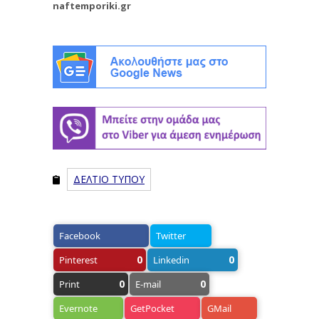
naftemporiki.gr
ΔΕΛΤΙΟ ΤΥΠΟΥ
Facebook
Twitter
0
0
Pinterest
Linkedin
0
0
Print
E-mail
Evernote
GetPocket
GMail