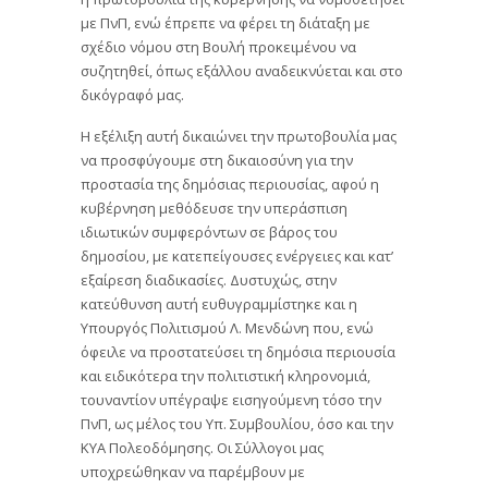
με ΠνΠ, ενώ έπρεπε να φέρει τη διάταξη με
σχέδιο νόμου στη Βουλή προκειμένου να
συζητηθεί, όπως εξάλλου αναδεικνύεται και στο
δικόγραφό μας.
Η εξέλιξη αυτή δικαιώνει την πρωτοβουλία μας
να προσφύγουμε στη δικαιοσύνη για την
προστασία της δημόσιας περιουσίας, αφού η
κυβέρνηση μεθόδευσε την υπεράσπιση
ιδιωτικών συμφερόντων σε βάρος του
δημοσίου, με κατεπείγουσες ενέργειες και κατ’
εξαίρεση διαδικασίες. Δυστυχώς, στην
κατεύθυνση αυτή ευθυγραμμίστηκε και η
Υπουργός Πολιτισμού Λ. Μενδώνη που, ενώ
όφειλε να προστατεύσει τη δημόσια περιουσία
και ειδικότερα την πολιτιστική κληρονομιά,
τουναντίον υπέγραψε εισηγούμενη τόσο την
ΠνΠ, ως μέλος του Υπ. Συμβουλίου, όσο και την
ΚΥΑ Πολεοδόμησης. Οι Σύλλογοι μας
υποχρεώθηκαν να παρέμβουν με