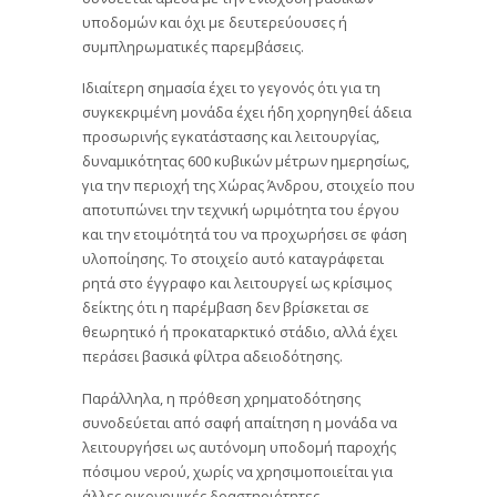
υποδομών και όχι με δευτερεύουσες ή
συμπληρωματικές παρεμβάσεις.
Ιδιαίτερη σημασία έχει το γεγονός ότι για τη
συγκεκριμένη μονάδα έχει ήδη χορηγηθεί άδεια
προσωρινής εγκατάστασης και λειτουργίας,
δυναμικότητας 600 κυβικών μέτρων ημερησίως,
για την περιοχή της Χώρας Άνδρου, στοιχείο που
αποτυπώνει την τεχνική ωριμότητα του έργου
και την ετοιμότητά του να προχωρήσει σε φάση
υλοποίησης. Το στοιχείο αυτό καταγράφεται
ρητά στο έγγραφο και λειτουργεί ως κρίσιμος
δείκτης ότι η παρέμβαση δεν βρίσκεται σε
θεωρητικό ή προκαταρκτικό στάδιο, αλλά έχει
περάσει βασικά φίλτρα αδειοδότησης.
Παράλληλα, η πρόθεση χρηματοδότησης
συνοδεύεται από σαφή απαίτηση η μονάδα να
λειτουργήσει ως αυτόνομη υποδομή παροχής
πόσιμου νερού, χωρίς να χρησιμοποιείται για
άλλες οικονομικές δραστηριότητες,