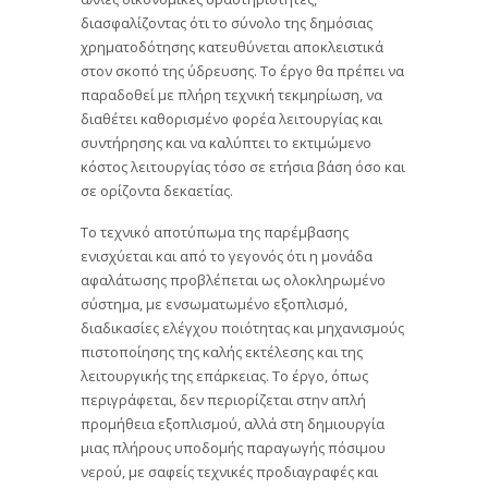
διασφαλίζοντας ότι το σύνολο της δημόσιας
χρηματοδότησης κατευθύνεται αποκλειστικά
στον σκοπό της ύδρευσης. Το έργο θα πρέπει να
παραδοθεί με πλήρη τεχνική τεκμηρίωση, να
διαθέτει καθορισμένο φορέα λειτουργίας και
συντήρησης και να καλύπτει το εκτιμώμενο
κόστος λειτουργίας τόσο σε ετήσια βάση όσο και
σε ορίζοντα δεκαετίας.
Το τεχνικό αποτύπωμα της παρέμβασης
ενισχύεται και από το γεγονός ότι η μονάδα
αφαλάτωσης προβλέπεται ως ολοκληρωμένο
σύστημα, με ενσωματωμένο εξοπλισμό,
διαδικασίες ελέγχου ποιότητας και μηχανισμούς
πιστοποίησης της καλής εκτέλεσης και της
λειτουργικής της επάρκειας. Το έργο, όπως
περιγράφεται, δεν περιορίζεται στην απλή
προμήθεια εξοπλισμού, αλλά στη δημιουργία
μιας πλήρους υποδομής παραγωγής πόσιμου
νερού, με σαφείς τεχνικές προδιαγραφές και