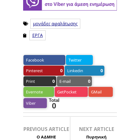
μονάδες αφαλάτωσης
ΕΡΓΑ
Facebook
Twitter
0
0
Pinterest
Linkedin
0
0
Print
E-mail
Evernote
GetPocket
GMail
Total
Viber
0
PREVIOUS ARTICLE
NEXT ARTICLE
Ο ΑΔΜΗΕ
Πυρηνική