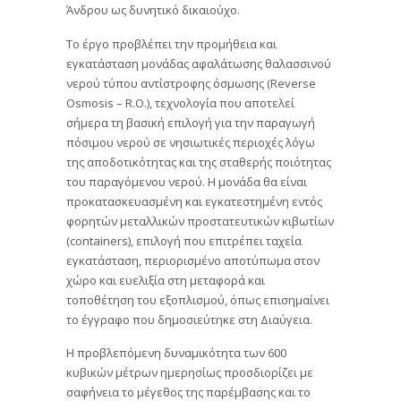
Άνδρου ως δυνητικό δικαιούχο.
Το έργο προβλέπει την προμήθεια και
εγκατάσταση μονάδας αφαλάτωσης θαλασσινού
νερού τύπου αντίστροφης όσμωσης (Reverse
Osmosis – R.O.), τεχνολογία που αποτελεί
σήμερα τη βασική επιλογή για την παραγωγή
πόσιμου νερού σε νησιωτικές περιοχές λόγω
της αποδοτικότητας και της σταθερής ποιότητας
του παραγόμενου νερού. Η μονάδα θα είναι
προκατασκευασμένη και εγκατεστημένη εντός
φορητών μεταλλικών προστατευτικών κιβωτίων
(containers), επιλογή που επιτρέπει ταχεία
εγκατάσταση, περιορισμένο αποτύπωμα στον
χώρο και ευελιξία στη μεταφορά και
τοποθέτηση του εξοπλισμού, όπως επισημαίνει
το έγγραφο που δημοσιεύτηκε στη Διαύγεια.
Η προβλεπόμενη δυναμικότητα των 600
κυβικών μέτρων ημερησίως προσδιορίζει με
σαφήνεια το μέγεθος της παρέμβασης και το