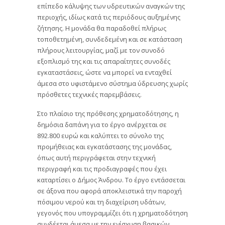
επίπεδο κάλυψης των υδρευτικών αναγκών της
περιοχής, ιδίως κατά τις περιόδους αυξημένης
ζήτησης. Η μονάδα θα παραδοθεί πλήρως
τοποθετημένη, συνδεδεμένη και σε κατάσταση
πλήρους λειτουργίας, μαζί με τον συνοδό
εξοπλισμό της και τις απαραίτητες συνοδές
εγκαταστάσεις, ώστε να μπορεί να ενταχθεί
άμεσα στο υφιστάμενο σύστημα ύδρευσης χωρίς
πρόσθετες τεχνικές παρεμβάσεις.
Στο πλαίσιο της πρόθεσης χρηματοδότησης, η
δημόσια δαπάνη για το έργο ανέρχεται σε
892.800 ευρώ και καλύπτει το σύνολο της
προμήθειας και εγκατάστασης της μονάδας,
όπως αυτή περιγράφεται στην τεχνική
περιγραφή και τις προδιαγραφές που έχει
καταρτίσει ο Δήμος Άνδρου. Το έργο εντάσσεται
σε άξονα που αφορά αποκλειστικά την παροχή
πόσιμου νερού και τη διαχείριση υδάτων,
γεγονός που υπογραμμίζει ότι η χρηματοδότηση
συνδέεται άμεσα με την ενίσχυση βασικών