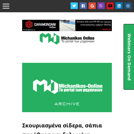

Webinars On Demand
Σκουριασμένα σίδερα, σάπια