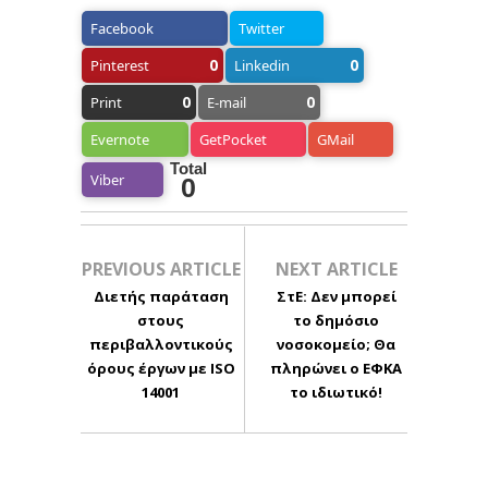
Facebook
Twitter
0
0
Pinterest
Linkedin
0
0
Print
E-mail
Evernote
GetPocket
GMail
Total
Viber
0
PREVIOUS ARTICLE
NEXT ARTICLE
Διετής παράταση
ΣτΕ: Δεν μπορεί
στους
το δημόσιο
περιβαλλοντικούς
νοσοκομείο; Θα
όρους έργων με ISO
πληρώνει ο ΕΦΚΑ
14001
το ιδιωτικό!