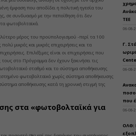
χρημ
ένη έμφαση που αποδίδει η πολιτική ηγεσία του
Ανάκ
ς, σε συνδυασμό με την πεποίθηση ότι δεν
ΤΕΕ
 τα φωτοβολταϊκά.
06-08-
γαλύτερο μέρος του προϋπολογισμού -περί τα 100
Γ. Στ
 πολύ μικρές και μικρές επιχειρήσεις και τα
ωριμά
πιχειρήσεις. Επιλέξιμες είναι οι επιχειρήσεις που
Cente
ς τους στο Πρόγραμμα δεν έχουν ξεκινήσει τις
φωτοβολταϊκό σταθμό και το σύστημα αποθήκευσης
06-08-
ατεστημένο φωτοβολταϊκό χωρίς σύστημα αποθήκευσης
σύστημα αποθήκευσης κατά τη χρονική στιγμή της
Ανακα
ποσο
που 
σης στα «φωτοβολταϊκά για
06-08-
ΟΛΘ:
εξοπλ
ται ποσοστό (%) επί της δαπάνης του συστήματος