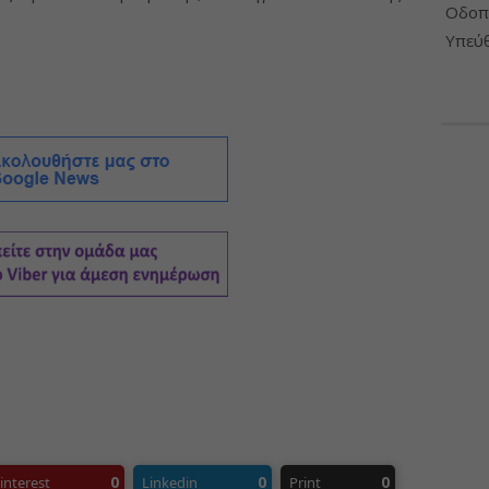
Οδοπο
Υπεύθ
0
0
0
interest
Linkedin
Print