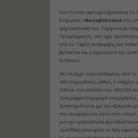
Κοντά στην αφετηρία βρίσκεται το
Ενέργειας «
Φωτοβολταϊκά
στις επ
αρχιτεκτονική του. Σύμφωνα με πλη
Προγράμματος, που έχει προϋπολογι
από το Ταμείο Ανάκαμψης και Ανθεκτ
βρίσκεται και η δημιουργία της ηλ
αιτήσεων.
Με τα μέχρι τώρα δεδομένα, από το
400 επιχειρήσεις, καθώς ο «πήχης» 
τίθεται στα επίπεδα των 400.000 ε
πρόγραμμα επιχορηγεί επιχειρήσεις
δραστηριότητας (με την εξαίρεση ο
που αναφέρονται ρητά στον οδηγό, 
για την εγκατάσταση φωτοβολταϊκού
προσθήκη μπαταρίας σε ήδη υφιστάμ
το σύστημα αποθήκευσης και αυτό εί