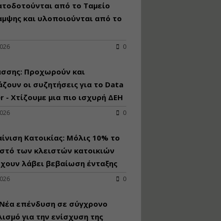
κατασκευή
ατοδοτούνται από το Ταμείο
κoλυμβητικής
αμψης και υλοποιούνται από το
υδατοδεξαμενής
Εισηγητής:
Χρήστος Ροδόπουλος
2026
0
Τιμή από: €230.00
Διάρκεια: 14 ώρες
άσσης: Προχωρούν και
ζουν οι συζητήσεις για το Data
r - Χτίζουμε μια πιο ισχυρή ΔΕΗ
Διαδικασία
αδειοδότησης και
2026
0
έκδοσης
πιστοποιητικού
κατάταξης
ίνιση Κατοικίας: Μόλις 10% το
τουριστικών μονάδων
στό των κλειστών κατοικιών
Εισηγητές:
έχουν λάβει βεβαίωση ένταξης
Γραμματή Μπακλατσή
Νικόλαος Σαρούκος
2026
0
Τιμή από: €145.00
Διάρκεια: 8 ώρες
 Νέα επένδυση σε σύγχρονο
ισμό για την ενίσχυση της