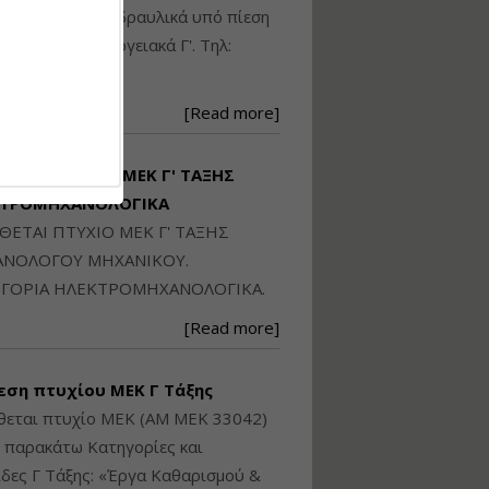
Ηλεκτρονική
ικού: Η/Μ Γ', Υδραυλικά υπό πίεση
Ταυτότητα Κτιρίου/
Αυτοτελούς
ιομηχανικά - Ενεργειακά Γ'. Τηλ:
Διηρημένης
250871
ιδιοκτησίας – Θεωρία
και Πράξη (2024)
[Read more]
Εισηγήτρια:
Αναστασία Μητρακάκη
Τιμή από: €140.00
ΙΘΕΤΑΙ ΠΤΥΧΙΟ ΜΕΚ Γ' ΤΑΞΗΣ
Διάρκεια: 6 ώρες
ΚΤΡΟΜΗΧΑΝΟΛΟΓΙΚΑ
ΙΘΕΤΑΙ ΠΤΥΧΙΟ ΜΕΚ Γ' ΤΑΞΗΣ
Εφαρμογή
ΝΟΛΟΓΟΥ ΜΗΧΑΝΙΚΟΥ.
Πολεοδομικού
ΓΟΡΙΑ ΗΛΕΚΤΡΟΜΗΧΑΝΟΛΟΓΙΚΑ.
Σχεδιασμού Εντός
Ορίων Πόλεων και
[Read more]
Οικισμών και Εκτός
Σχεδίου Δόμησης
εση πτυχίου ΜΕΚ Γ Τάξης
Εισηγήτρια:
Γραμματή Μπακλατσή
θεται πτυχίο ΜΕΚ (ΑΜ ΜΕΚ 33042)
Τιμή από: €145.00
ς παρακάτω Κατηγορίες και
Διάρκεια: 8 ώρες
δες Γ Τάξης: «Έργα Καθαρισμού &