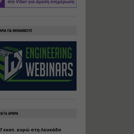
υλοποίηση
φωτοβολταϊκών
συστημάτων για
αυτοπαραγωγή (Net-
Billing)
ΑΡΙΑ ΓΙΑ ΜΗΧΑΝΙΚΟΥΣ
Εισηγητής:
Νικόλαος Παπαναστασίου
Τιμή από: €230.00
Διάρκεια: 16 ώρες
Αρχιτεκτονικός
Σχεδιασμός με το
Rhinoceros
Εισηγητής:
Κυριάκος Γολέμης
Τιμή από: €275.00
Διάρκεια: 18 ώρες
ΑΤΑ ΑΡΘΡΑ
7 εκατ. ευρώ στη Λευκάδα
Σχεδιασμός και