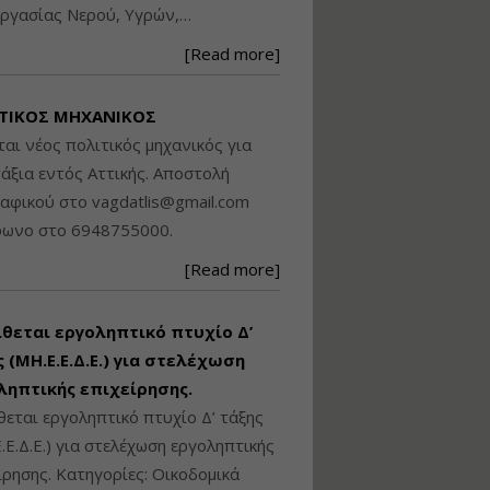
ργασίας Νερού, Υγρών,…
Βασικά στοιχεία
τεχνολογίας
[Read more]
φωτισμού LED και
ανάλυση Συστημάτων
Διαχείρισης
ΤΙΚΟΣ ΜΗΧΑΝΙΚΟΣ
Φωτισμού
ται νέος πολιτικός μηχανικός για
Εισηγητής:
Στέφανος Τουλόγλου
άξια εντός Αττικής. Αποστολή
Τιμή από: €190.00
ραφικού στο
vagdatlis@gmail.com
Διάρκεια: 12 ώρες
φωνο στο 6948755000.
[Read more]
Εκπόνηση Τοπικών και
Ειδικών Πολεοδομικών
Σχεδίων (ΤΠΣ και ΕΠΣ)
ίθεται εργοληπτικό πτυχίο Δ’
 (ΜΗ.Ε.Ε.Δ.Ε.) για στελέχωση
ληπτικής επιχείρησης.
Εισηγητής:
Λάμπρος Κίσσας
θεται εργοληπτικό πτυχίο Δ’ τάξης
Τιμή από: €130.00
.Ε.Δ.Ε.) για στελέχωση εργοληπτικής
Διάρκεια: 6 ώρες
ίρησης. Κατηγορίες: Οικοδομικά