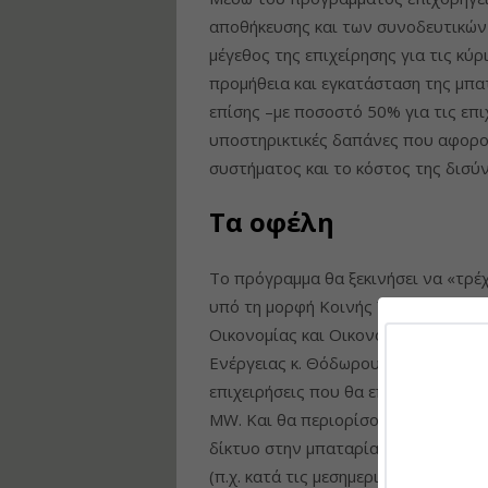
αποθήκευσης και των συνοδευτικών
μέγεθος της επιχείρησης για τις κύ
προμήθεια και εγκατάσταση της μπ
επίσης –με ποσοστό 50% για τις επι
υποστηρικτικές δαπάνες που αφορού
συστήματος και το κόστος της δισύ
Τα οφέλη
Το πρόγραμμα θα ξεκινήσει να «τρέ
υπό τη μορφή Κοινής Υπουργικής 
Οικονομίας και Οικονομικών κ. Νίκ
Ενέργειας κ. Θόδωρου Σκυλακάκη. Υ
επιχειρήσεις που θα επιλεγούν θα 
MW. Και θα περιορίσουν το ενεργει
δίκτυο στην μπαταρία όταν οι χονδ
(π.χ. κατά τις μεσημεριανές ώρες), 