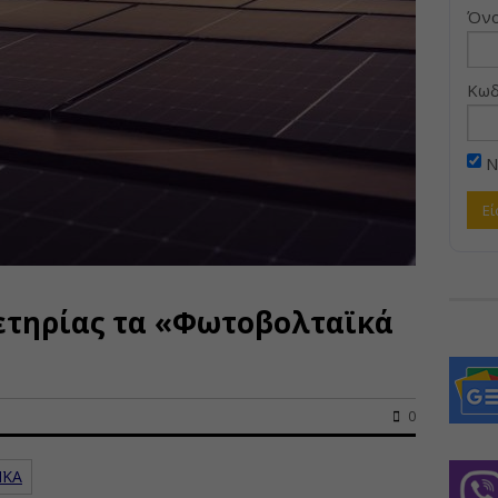
Όνο
Κωδ
Ν
ετηρίας τα «Φωτοβολταϊκά
0
ΪΚΑ