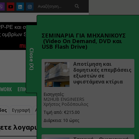

ΣΕΜΙΝΑΡΙΑ ΓΙΑ ΜΗΧΑΝΙΚΟΥΣ
(Video On Demand, DVD και
USB Flash Drive)
Close (X)
Αποτίμηση και
δομητικές επεμβάσεις
εξωστών σε
υφιστάμενα κτίρια
 WORK
ΕΠΙΚΟΙΝΩΝΙΑ
Εισηγητές:
M2HUB ENGINEERS
Χρήστος Ροδόπουλος
δος
Εγγραφή
Ανάκτηση κωδικού
Τιμή από: €215.00
Διάρκεια: 10 ώρες
ετε λογαριασμό;