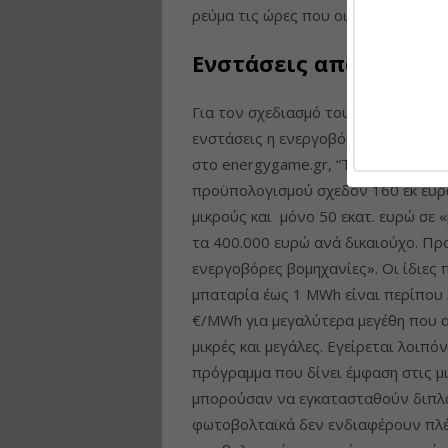
ρεύμα τις ώρες που οι τιμές διαμο
Ενστάσεις από την ΕΒ
Για τον σχεδιασμό του προγράμματ
ενστάσεις η ενεργοβόρος βιομηχανί
στο energygame.gr, “Tο σχέδιο επ
προϋπολογισμού σχεδόν 160 εκ ευρώ
μικρούς και μόνο 50 εκατ. ευρώ σε
τα 400.000 ευρώ ανά δικαιούχο. Π
ενεργοβόρες βομηχανίες». Οι ίδιες 
μπαταρία έως 1 MWh είναι περίπου
€/MWh για μεγαλύτερα μεγέθη που 
μικρές και μεγάλες. Εγείρεται λοιπ
πρόγραμμα που δίνει έμφαση στις μι
μπορούσαν να εγκατασταθούν διπλά
φωτοβολταϊκά δεν ενδιαφέρουν πλέ