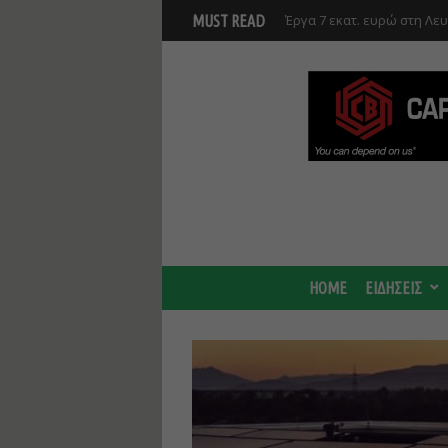
Γ. Στάσσης: Προχωρούν και
MUST READ
Center - Χτίζουμε μια πιο
HOME
ΕΙΔΗΣΕΙΣ