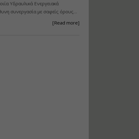
ιία Υδραυλικά Ενεργειακά
Ανάθεση – Εκτέλεση –
υνη συνεργασία με σαφείς όρους…
Επίβλεψη Δημοσίων
Έργων με τον
[Read more]
Ν.4782/2021
Εισηγητής:
Ζήσης Παπασταμάτης
Τιμή από: €220.00
Διάρκεια: 18 ώρες
Σχεδιασμός, μελέτη
και τεχνική
υλοποίηση
φωτοβολταϊκών
συστημάτων για
αυτοπαραγωγή (Net-
metering)
Εισηγητής:
Νικόλαος Παπαναστασίου
Τιμή από: €215.00
Διάρκεια: 16 ώρες