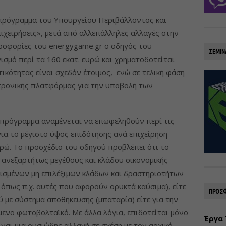
 πρόγραμμα του Υπουργείου Περιβάλλοντος και
ιχειρήσεις», μετά από αλλεπάλληλες αλλαγές στην
ροφορίες του energygame.gr ο οδηγός του
ΣΕΜΙΝ
σμό περί τα 160 εκατ. ευρώ και χρηματοδοτείται
ικότητας είναι σχεδόν έτοιμος, ενώ σε τελική φάση
εκτρονικής πλατφόρμας για την υποβολή των
 πρόγραμμα αναμένεται να επωφεληθούν περί τις
για το μέγιστο ύψος επιδότησης ανά επιχείρηση
υρώ. Το προσχέδιο του οδηγού προβλέπει ότι το
, ανεξαρτήτως μεγέθους και κλάδου οικονομικής
ρισμένων μη επιλέξιμων κλάδων και δραστηριοτήτων
όπως π.χ. αυτές που αφορούν ορυκτά καύσιμα), είτε
ΠΡΟΣΦ
 με σύστημα αποθήκευσης (μπαταρία) είτε για την
ενο φωτοβολταϊκό. Με άλλα λόγια, επιδοτείται μόνο
Έργα 
ναι μια ουσιώδης αλλαγή σε σχέση με τον αρχικό