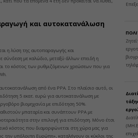
, κάτι που τα επόμενα 4 έτη δεν πρόκειται να λυθεί,
Επεξε
αραγωγή και αυτοκατανάλωση
ΠΟΛΙ
Ζητεί
εργοτ
ται η λύση της αυτοπαραγωγής και
βιογ
ε σύνδεση με καλώδιο, μεταξύ άλλων επειδή η
τηλέ
αι το κόστος των ρυθμιζόμενων χρεώσεων που για
Wh.
 αυτοκατανάλωση από ένα ΡΡΑ. Στο πλαίσιο αυτό, οι
Διατ
ιδότηση 5 εκατ. ευρώ για αυτοκατανάλωση με
τάξης
εργοβόρο βιομηχανία με επιδότηση 50%.
εργο
καθιστούν μπαταρία και συνάπτουν ΡΡΑ με
Διατί
οτεραιότητα στην επιλογή για επιδότηση. Μόνο έτσι
(ΜΗ.Ε
τικό κόστος που διαμορφώνεται στη χώρα μας για
επιχε
ος την υπόλοιπη Ευρώπη», καταλήγουν οι κύκλοι της