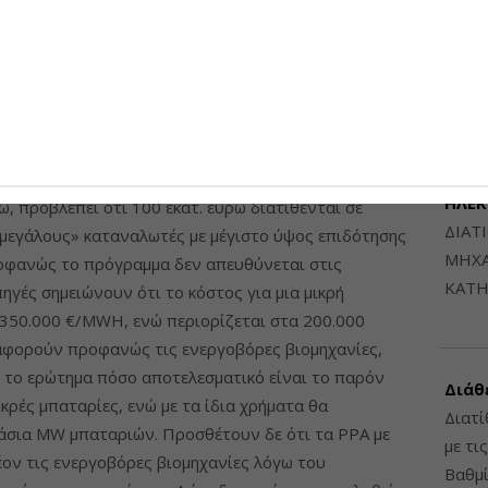
ρφώνονται σε υψηλότερα επίπεδα.
Μηχαν
Β', Β
ΙΚΕΝ
6948
ος όπως φαίνεται να διαμορφώνεται εκφράζει
α. Όπως επισημαίνουν κύκλοι της ΕΒΙΚΕΝ μιλώντας
ΔΙΑΤ
ιδότησης ΦΒ με μπαταρία σε σχήμα αυτοκατανάλωσης
ΗΛΕ
, προβλέπει ότι 100 εκατ. ευρώ διατίθενται σε
ΔΙΑΤ
 «μεγάλους» καταναλωτές με μέγιστο ύψος επιδότησης
ΜΗΧΑ
ροφανώς το πρόγραμμα δεν απευθύνεται στις
ΚΑΤΗ
πηγές σημειώνουν ότι το κόστος για μια μικρή
 350.000 €/MWH, ενώ περιορίζεται στα 200.000
αφορούν προφανώς τις ενεργοβόρες βιομηχανίες,
όν το ερώτημα πόσο αποτελεσματικό είναι το παρόν
Διάθ
κρές μπαταρίες, ενώ με τα ίδια χρήματα θα
Διατί
σια ΜW μπαταριών. Προσθέτουν δε ότι τα ΡΡΑ με
με τι
ον τις ενεργοβόρες βιομηχανίες λόγω του
Βαθμί