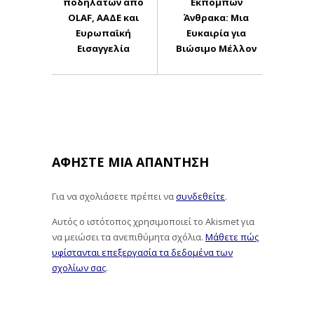
ποδηλάτων από
Εκπομπών
OLAF, ΑΑΔΕ και
Άνθρακα: Μια
Ευρωπαϊκή
Ευκαιρία για
Εισαγγελία
Βιώσιμο Μέλλον
ΑΦΉΣΤΕ ΜΙΑ ΑΠΆΝΤΗΣΗ
Για να σχολιάσετε πρέπει να
συνδεθείτε
.
Αυτός ο ιστότοπος χρησιμοποιεί το Akismet για
να μειώσει τα ανεπιθύμητα σχόλια.
Μάθετε πώς
υφίστανται επεξεργασία τα δεδομένα των
σχολίων σας
.