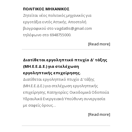
ΠΟΛΙΤΙΚΟΣ ΜΗΧΑΝΙΚΟΣ
Ζητείται νέος πολιτικός μηχανικός για
εργοτάξια εντός Αττικής. Αποστολή
βιογραφικού στο
vagdatlis@gmail.com
τηλέφωνο στο 6948755000.
[Read more]
Διατίθεται εργοληπτικό πτυχίο Δ’ τάξης
(ΜΗ.Ε.Ε.Δ.Ε.) για στελέχωση
εργοληπτικής επιχείρησης.
Διατίθεται εργοληπτικό πτυχίο Δ’ τάξης
(ΜΗ.Ε.Ε.Δ.Ε.) για στελέχωση εργοληπτικής
επιχείρησης. Κατηγορίες: Οικοδομικά Οδοποιία
Υδραυλικά Ενεργειακά Υπεύθυνη συνεργασία
με σαφείς όρους…
[Read more]