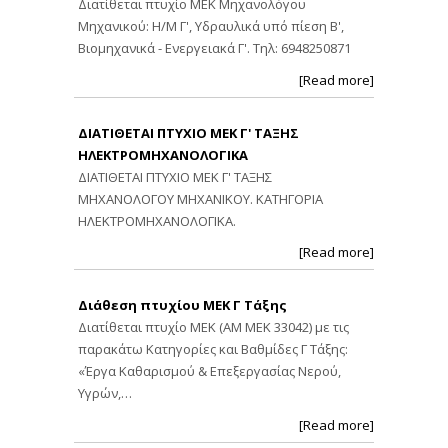
Διατίθεται πτυχίο ΜΕΚ Μηχανολόγου
Μηχανικού: Η/Μ Γ', Υδραυλικά υπό πίεση Β',
Βιομηχανικά - Ενεργειακά Γ'. Τηλ: 6948250871
[Read more]
ΔΙΑΤΙΘΕΤΑΙ ΠΤΥΧΙΟ ΜΕΚ Γ' ΤΑΞΗΣ
ΗΛΕΚΤΡΟΜΗΧΑΝΟΛΟΓΙΚΑ
ΔΙΑΤΙΘΕΤΑΙ ΠΤΥΧΙΟ ΜΕΚ Γ' ΤΑΞΗΣ
ΜΗΧΑΝΟΛΟΓΟΥ ΜΗΧΑΝΙΚΟΥ. ΚΑΤΗΓΟΡΙΑ
ΗΛΕΚΤΡΟΜΗΧΑΝΟΛΟΓΙΚΑ.
[Read more]
Διάθεση πτυχίου ΜΕΚ Γ Τάξης
Διατίθεται πτυχίο ΜΕΚ (ΑΜ ΜΕΚ 33042) με τις
παρακάτω Κατηγορίες και Βαθμίδες Γ Τάξης:
«Έργα Καθαρισμού & Επεξεργασίας Νερού,
Υγρών,…
[Read more]