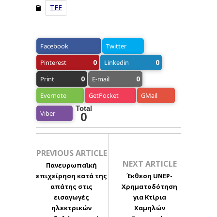
ΤΕΕ
Facebook
Twitter
0
0
Pinterest
Linkedin
0
0
Print
E-mail
Evernote
GetPocket
GMail
Total
Viber
0
PREVIOUS ARTICLE
NEXT ARTICLE
Πανευρωπαϊκή
επιχείρηση κατά της
Έκθεση UNEP-
απάτης στις
Χρηματοδότηση
εισαγωγές
για Κτίρια
ηλεκτρικών
Χαμηλών