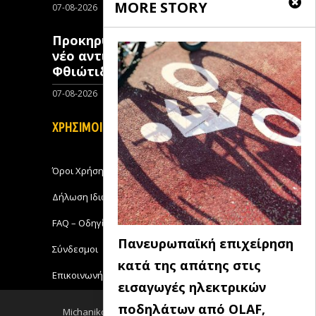
MORE STORY
07-08-2026
0
Προκηρύχθηκε διαγωνισμός για
νέo αντιπλημμυρικό έργο στη
Φθιώτιδα
07-08-2026
0
ΧΡΗΣΙΜΟΙ ΣΥΝΔΕΣΜΟΙ
Όροι Χρήσης
Δήλωση Ιδιωτικότητας
FAQ – Οδηγίες Χρήσης
Πανευρωπαϊκή επιχείρηση
Σύνδεσμοι
κατά της απάτης στις
Επικοινωνήστε με το Michanikos-Online
εισαγωγές ηλεκτρικών
ποδηλάτων από OLAF,
Michanikos-Online 2018 - All Rights Reserved