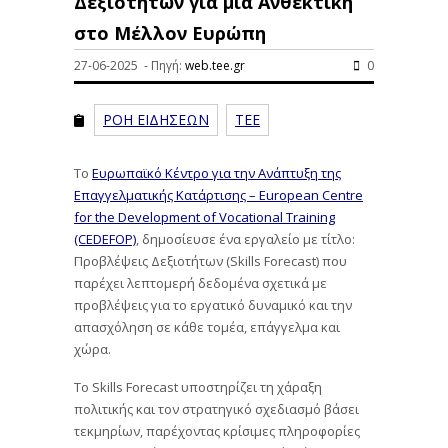
Δεξιοτήτων για μια Ανθεκτική
στο Μέλλον Ευρώπη
27-06-2025 - Πηγή:
web.tee.gr
0
ΡΟΗ ΕΙΔΗΣΕΩΝ
ΤΕΕ
Το
Ευρωπαϊκό Κέντρο για την Ανάπτυξη της
Επαγγελματικής Κατάρτισης – European Centre
for the Development of Vocational Training
(CEDEFOP)
, δημοσίευσε ένα εργαλείο με τίτλο:
Προβλέψεις Δεξιοτήτων (Skills Forecast) που
παρέχει λεπτομερή δεδομένα σχετικά με
προβλέψεις για το εργατικό δυναμικό και την
απασχόληση σε κάθε τομέα, επάγγελμα και
χώρα.
Το Skills Forecast υποστηρίζει τη χάραξη
πολιτικής και τον στρατηγικό σχεδιασμό βάσει
τεκμηρίων, παρέχοντας κρίσιμες πληροφορίες