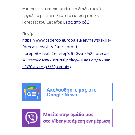
Μπορείτε να επισκεφτείτε το διαδικτυακό
εργαλείο με την τελευταία έκδοση του Skills
Forecast του Cedefop
μέσα από εδώ.
Πηγή:
https://www.cedefop.europa.eu/en/news/skills-
forecast-insights-future-proof-
europe#:~:text=Cedefop’s%20skills%20forecast
%20provides%20crucial,policy%2Dmaking%20an
d%20strategic%20planning.