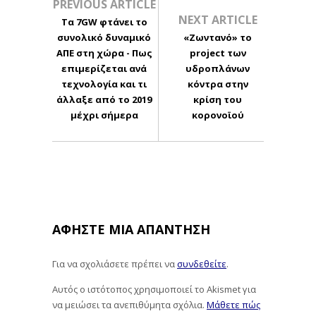
PREVIOUS ARTICLE
NEXT ARTICLE
Τα 7GW φτάνει το
συνολικό δυναμικό
«Ζωντανό» το
ΑΠΕ στη χώρα - Πως
project των
επιμερίζεται ανά
υδροπλάνων
τεχνολογία και τι
κόντρα στην
άλλαξε από το 2019
κρίση του
μέχρι σήμερα
κορονοϊού
ΑΦΉΣΤΕ ΜΙΑ ΑΠΆΝΤΗΣΗ
Για να σχολιάσετε πρέπει να
συνδεθείτε
.
Αυτός ο ιστότοπος χρησιμοποιεί το Akismet για
να μειώσει τα ανεπιθύμητα σχόλια.
Μάθετε πώς