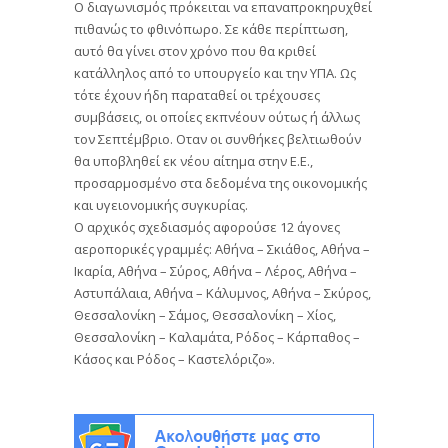
Ο διαγωνισμός πρόκειται να επαναπροκηρυχθεί
πιθανώς το φθινόπωρο. Σε κάθε περίπτωση,
αυτό θα γίνει στον χρόνο που θα κριθεί
κατάλληλος από το υπουργείο και την ΥΠΑ. Ως
τότε έχουν ήδη παραταθεί οι τρέχουσες
συμβάσεις, οι οποίες εκπνέουν ούτως ή άλλως
τον Σεπτέμβριο. Οταν οι συνθήκες βελτιωθούν
θα υποβληθεί εκ νέου αίτημα στην Ε.Ε.,
προσαρμοσμένο στα δεδομένα της οικονομικής
και υγειονομικής συγκυρίας.
Ο αρχικός σχεδιασμός αφορούσε 12 άγονες
αεροπορικές γραμμές: Αθήνα – Σκιάθος, Αθήνα –
Ικαρία, Αθήνα – Σύρος, Αθήνα – Λέρος, Αθήνα –
Αστυπάλαια, Αθήνα – Κάλυμνος, Αθήνα – Σκύρος,
Θεσσαλονίκη – Σάμος, Θεσσαλονίκη – Χίος,
Θεσσαλονίκη – Καλαμάτα, Ρόδος – Κάρπαθος –
Κάσος και Ρόδος – Καστελόριζο».