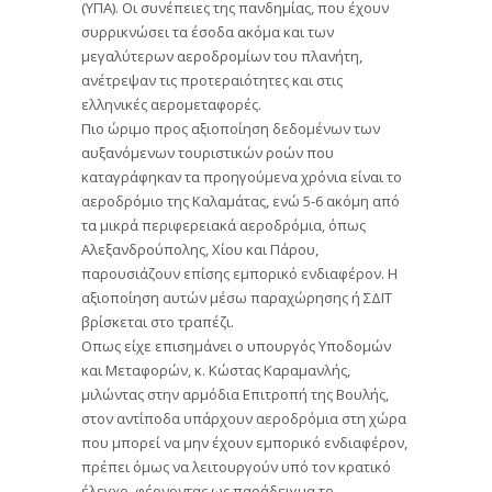
(ΥΠΑ). Οι συνέπειες της πανδημίας, που έχουν
συρρικνώσει τα έσοδα ακόμα και των
μεγαλύτερων αεροδρομίων του πλανήτη,
ανέτρεψαν τις προτεραιότητες και στις
ελληνικές αερομεταφορές.
Πιο ώριμο προς αξιοποίηση δεδομένων των
αυξανόμενων τουριστικών ροών που
καταγράφηκαν τα προηγούμενα χρόνια είναι το
αεροδρόμιο της Καλαμάτας, ενώ 5-6 ακόμη από
τα μικρά περιφερειακά αεροδρόμια, όπως
Αλεξανδρούπολης, Χίου και Πάρου,
παρουσιάζουν επίσης εμπορικό ενδιαφέρον. Η
αξιοποίηση αυτών μέσω παραχώρησης ή ΣΔΙΤ
βρίσκεται στο τραπέζι.
Οπως είχε επισημάνει ο υπουργός Υποδομών
και Μεταφορών, κ. Κώστας Καραμανλής,
μιλώντας στην αρμόδια Επιτροπή της Βουλής,
στον αντίποδα υπάρχουν αεροδρόμια στη χώρα
που μπορεί να μην έχουν εμπορικό ενδιαφέρον,
πρέπει όμως να λειτουργούν υπό τον κρατικό
έλεγχο, φέρνοντας ως παράδειγμα το