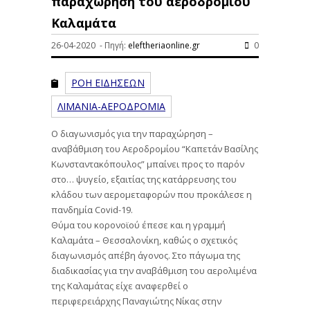
παραχώρηση του αεροδρομίου
Καλαμάτα
26-04-2020 - Πηγή:
eleftheriaonline.gr
0
ΡΟΗ ΕΙΔΗΣΕΩΝ
ΛΙΜΑΝΙΑ-ΑΕΡΟΔΡΟΜΙΑ
Ο διαγωνισμός για την παραχώρηση –
αναβάθμιση του Αεροδρομίου “Καπετάν Βασίλης
Κωνσταντακόπουλος” μπαίνει προς το παρόν
στο… ψυγείο, εξαιτίας της κατάρρευσης του
κλάδου των αερομεταφορών που προκάλεσε η
πανδημία Covid-19.
Θύμα του κορονοϊού έπεσε και η γραμμή
Καλαμάτα – Θεσσαλονίκη, καθώς ο σχετικός
διαγωνισμός απέβη άγονος. Στο πάγωμα της
διαδικασίας για την αναβάθμιση του αερολιμένα
της Καλαμάτας είχε αναφερθεί ο
περιφερειάρχης Παναγιώτης Νίκας στην