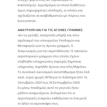
Καστελόριζο. Αεροδρόμια τα οποία διαθέτουν
όμως παρωχημένες υποδομές, οι οποίες και
σχεδιάζεται να αναβαθμιστούν με πόρους του
Eurocontrol».
ΑΝΑΤΡΟΠΗ ΚΑΙ ΓΙΑ ΤΙΣ ΑΓΟΝΕΣ ΓΡΑΜΜΕΣ
«Εν τω μεταξύ, ανατροπή υπήρξε και στον
σχεδιασμό του υπουργείου Υποδομών και
Μεταφορών για τις άγονες γραμμές. Ο
διαγωνισμός για την εκμετάλλευση 12 τακτικών
αεροπορικών γραμμών στις οποίες έχουν
επιβληθεί υποχρεώσεις παροχής δημόσιας
υπηρεσίας, παρήλθε άγονος στα τέλη Μαρτίου.
Το συνολικό οικονομικό αντιστάθμισμα ήταν 24,6
εκατ. ευρώ (χωρίς ΦΠΑ) για το διάστημα από 1η
Οκτωβρίου 2020 έως 30 Σεπτεμβρίου 2024.
Εν μέσω πανδημίας αυτό το γεγονός ήταν
μάλλον αναμενόμενο, δεδομένου ότι οι
αεροπορικές εταιρείες καθήλωναν το ένα μετά
το άλλο τα αεροσκάφη τους.