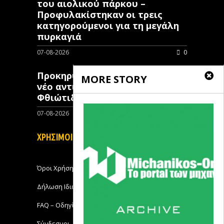
του αιολικού πάρκου –
Προφυλακίστηκαν οι τρεις
κατηγορούμενοι για τη μεγάλη
πυρκαγιά
07-08-2026
0
Προκηρύχθηκε διαγωνισμός για
MORE STORY
νέo αντιπλημμυρικό έργο στη
Φθιώτιδα
07-08-2026
0
ΧΡΗΣΙΜΟΙ ΣΥΝΔΕΣΜΟΙ
Όροι Χρήσης
Δήλωση Ιδιωτικότητας
FAQ – Οδηγίες Χρήσης
Σύνδεσμοι