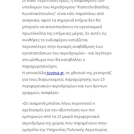
Σε κάθε περίπτωση όμως, η αναβάθμιση των
υποδομών του Αεροδρομίου “Καπετάν Βασίλης
Κωνστακόπουλος” είναι κάτι παραπάνω από
αναγκαία, αφού τα σημερινά κτήρια δεν θα
μπορούν να ικανοποιήσουν τα υγειονομικά
πρωτόκολλα της επόμενης μέρας. Σε αυτές τις
συνθήκες το ενδιαφέρον εστιάζεται
περισσότερο στην έγκαιρη αναβάθμιση των
εγκαταστάσεων του αεροδρομίου – και λιγότερο
στο μίσθωμα που θα καταβάλλει ο
παραχωρησιούχος.
Η ιστοσελίδα
tovima.gr
, σε χθεσινό της ρεπορτάζ
για τους διαγωνισμούς παραχώρησης των 23
περιφερειακών αεροδρομίων και των άγονων
γραμμών, αναφέρει:
«Σε αναμονή μπαίνει λόγω κορονοϊού ο
σχεδιασμός για την αξιοποίηση των πιο
εμπορικών από τα 23 μικρά περιφερειακά
αεροδρόμια της χώρας που παραμένουν στην
ομπρέλα της Υπηρεσίας Πολιτικής Αεροπορίας