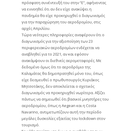
πρόσφατη συνέντευξή του στην “Ε”, αφήνοντας
να εννοηθεί ότι αν δεν είχε ανακύψει η
πανδημία θα είχε προκηρυχθεί ο διαγωνισμός
για την παραχώρηση του αεροδρομίου, στις
αρχές Απριλίου.
Τώρα νεότερες πληροφορίες αναφέρουν ότι ο
διαγωνισμός για την αξιοποίηση των 23
περιφερειακών αεροδρομίων ενδέχεται να
αναβληθεί για το 2021, αν και εφόσον
ανακάμψουν οι διεθνείς αερομεταφορές. Με
δεδομένο όμως ότι το αεροδρόμιο της
Καλαμάτας θα δημοπρατηθεί μόνο του, όπως
είχε δεσμευθεί ο πρωθυπουργός Κυριάκος
Μητσοτάκης, δεν αποκλείεται ο σχετικός
διαγωνισμός να προκηρυχθεί νωρίτερα. Αξίζει
πάντως να σημειωθεί ότι βασικοί μνηστήρες του
αεροδρομίου, όπως η Αegean και η Costa
Navarino, αντιμετωπίζουν αυτή την περίοδο
μεγάλες δυσκολίες εξαιτίας του lockdown στον
τουρισμό.