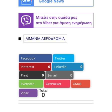
ΛΙΜΑΝΙΑ-ΑΕΡΟΔΡΟΜΙΑ
Facebook
Twitter
0
0
Pinterest
Linkedin
0
0
Print
E-mail
Evernote
GetPocket
GMail
Total
Viber
0