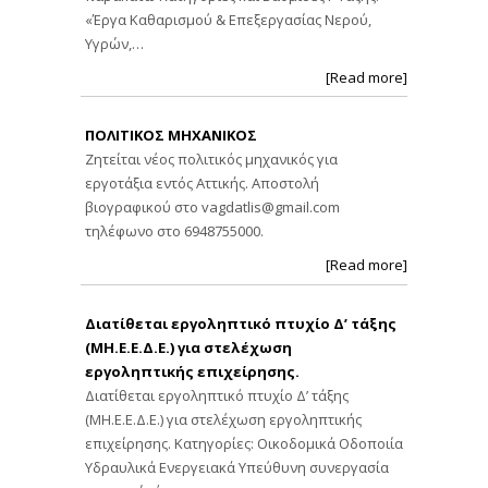
«Έργα Καθαρισμού & Επεξεργασίας Νερού,
Υγρών,…
[Read more]
ΠΟΛΙΤΙΚΟΣ ΜΗΧΑΝΙΚΟΣ
Ζητείται νέος πολιτικός μηχανικός για
εργοτάξια εντός Αττικής. Αποστολή
βιογραφικού στο
vagdatlis@gmail.com
τηλέφωνο στο 6948755000.
[Read more]
Διατίθεται εργοληπτικό πτυχίο Δ’ τάξης
(ΜΗ.Ε.Ε.Δ.Ε.) για στελέχωση
εργοληπτικής επιχείρησης.
Διατίθεται εργοληπτικό πτυχίο Δ’ τάξης
(ΜΗ.Ε.Ε.Δ.Ε.) για στελέχωση εργοληπτικής
επιχείρησης. Κατηγορίες: Οικοδομικά Οδοποιία
Υδραυλικά Ενεργειακά Υπεύθυνη συνεργασία