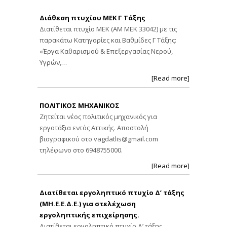
Διάθεση πτυχίου ΜΕΚ Γ Τάξης
Διατίθεται πτυχίο ΜΕΚ (ΑΜ ΜΕΚ 33042) με τις
παρακάτω Κατηγορίες και Βαθμίδες Γ Τάξης:
«Έργα Καθαρισμού & Επεξεργασίας Νερού,
Υγρών,…
[Read more]
ΠΟΛΙΤΙΚΟΣ ΜΗΧΑΝΙΚΟΣ
Ζητείται νέος πολιτικός μηχανικός για
εργοτάξια εντός Αττικής. Αποστολή
βιογραφικού στο
vagdatlis@gmail.com
τηλέφωνο στο 6948755000.
[Read more]
Διατίθεται εργοληπτικό πτυχίο Δ’ τάξης
(ΜΗ.Ε.Ε.Δ.Ε.) για στελέχωση
εργοληπτικής επιχείρησης.
Διατίθεται εργοληπτικό πτυχίο Δ’ τάξης