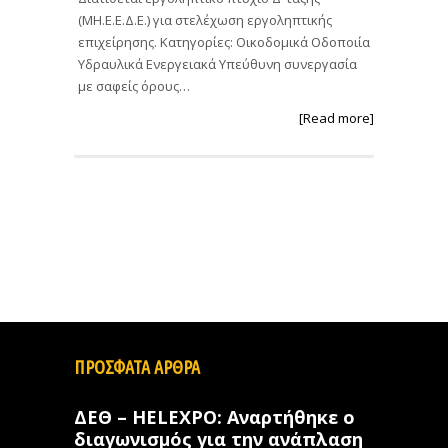
(ΜΗ.Ε.Ε.Δ.Ε.) για στελέχωση εργοληπτικής
επιχείρησης. Κατηγορίες: Οικοδομικά Οδοποιία
Υδραυλικά Ενεργειακά Υπεύθυνη συνεργασία
με σαφείς όρους…
[Read more]
ΠΡΟΣΦΑΤΑ ΑΡΘΡΑ
ΔΕΘ – HELEXPO: Αναρτήθηκε ο
διαγωνισμός για την ανάπλαση