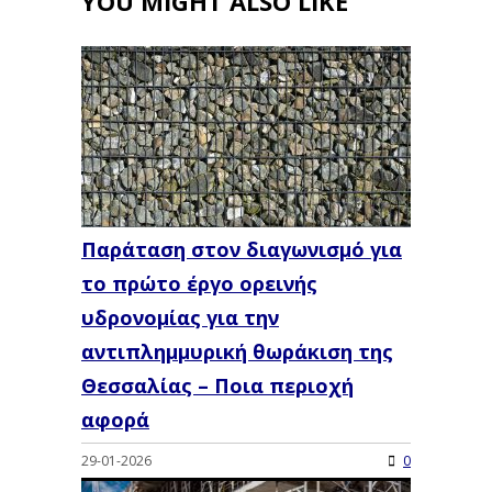
YOU MIGHT ALSO LIKE
Παράταση στον διαγωνισμό για
το πρώτο έργο ορεινής
υδρονομίας για την
αντιπλημμυρική θωράκιση της
Θεσσαλίας – Ποια περιοχή
αφορά
29-01-2026
0