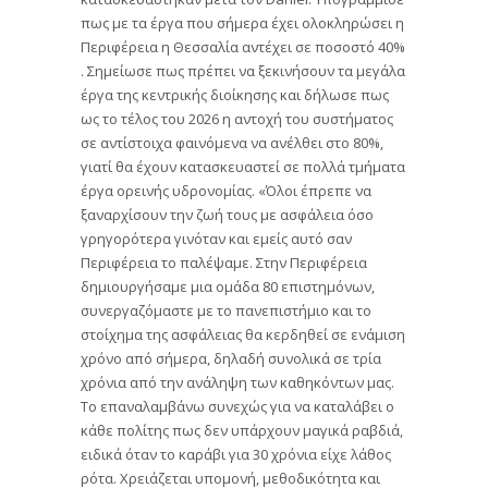
πως με τα έργα που σήμερα έχει ολοκληρώσει η
Περιφέρεια η Θεσσαλία αντέχει σε ποσοστό 40%
. Σημείωσε πως πρέπει να ξεκινήσουν τα μεγάλα
έργα της κεντρικής διοίκησης και δήλωσε πως
ως το τέλος του 2026 η αντοχή του συστήματος
σε αντίστοιχα φαινόμενα να ανέλθει στο 80%,
γιατί θα έχουν κατασκευαστεί σε πολλά τμήματα
έργα ορεινής υδρονομίας. «Όλοι έπρεπε να
ξαναρχίσουν την ζωή τους με ασφάλεια όσο
γρηγορότερα γινόταν και εμείς αυτό σαν
Περιφέρεια το παλέψαμε. Στην Περιφέρεια
δημιουργήσαμε μια ομάδα 80 επιστημόνων,
συνεργαζόμαστε με το πανεπιστήμιο και το
στοίχημα της ασφάλειας θα κερδηθεί σε ενάμιση
χρόνο από σήμερα, δηλαδή συνολικά σε τρία
χρόνια από την ανάληψη των καθηκόντων μας. ​
Το επαναλαμβάνω συνεχώς για να καταλάβει ο
κάθε πολίτης πως δεν υπάρχουν μαγικά ραβδιά,
ειδικά όταν το καράβι για 30 χρόνια είχε λάθος
ρότα. Χρειάζεται υπομονή, μεθοδικότητα και