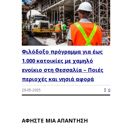
Φιλόδοξο πρόγραμμα για έως
1.000 κατοικίες με χαμηλό
ενοίκιο στη Θεσσαλία – Ποιές
περιοχές και νησιά αφορά
29-05-2025
0
ΑΦΉΣΤΕ ΜΙΑ ΑΠΆΝΤΗΣΗ