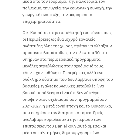
μέσα από τον τουρισμό, ​ την καινοτομία, τον
πολιτισμό, την υγεία, την κοινωνική συνοχή, την
γεωργική ανάπτυξη, την μικρομεσαία
επιχειρηματικότητα.
Ο κ. Κουρέτας στην τοποθέτησή του τόνισε πως
οι Περιφέρειες ως ένα ισχυρό εργαλείο
ανάπτυξης όλης της χώρας, πρέπει να αλλάξουν
προσανατολισμό καθώς την τελευταία 30ετια
υπήρξαν στα περιφερειακά προγράμματα
μεγάλες στρεβλώσεις στον σχεδιασμό τους.
«Δεν είχαν ευθύνη οι Περιφέρειες αλλά ένα
ολόκληρο σύστημα που δεν λάμβανε υπόψη του
βασικές μεγάλες κοινωνικές μεταβολές. Ένα
βασικό παράδειγμα είναι ότι δεν λήφθηκε
υπόψην στον σχεδιασμό των προγραμμάτων
2021-2027, η μετά covid εποχή και το Ουκρανικό, ​
που επηρέασε τον διατροφικό τομέα. Εμείς
αναλάβαμε κυριολεκτικά την περίοδο των
επιπτώσεων του Daniel και γι΄αυτό άμεσα και
μέσα σε πέντε μήνες δημιουργήσαμε ένα