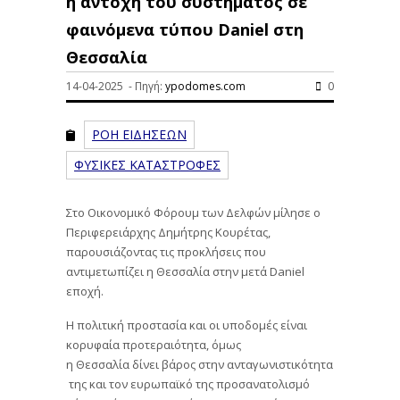
η αντοχή του συστήματος σε
φαινόμενα τύπου Daniel στη
Θεσσαλία
14-04-2025 - Πηγή:
ypodomes.com
0
ΡΟΗ ΕΙΔΗΣΕΩΝ
ΦΥΣΙΚΕΣ ΚΑΤΑΣΤΡΟΦΕΣ
Στο Οικονομικό Φόρουμ των Δελφών μίλησε ο
Περιφερειάρχης Δημήτρης Κουρέτας,
παρουσιάζοντας τις προκλήσεις που
αντιμετωπίζει η Θεσσαλία στην μετά Daniel
εποχή.
Η πολιτική προστασία και οι υποδομές είναι
κορυφαία προτεραιότητα, όμως
η Θεσσαλία δίνει βάρος στην ανταγωνιστικότητα
​ της και τον ευρωπαϊκό της προσανατολισμό