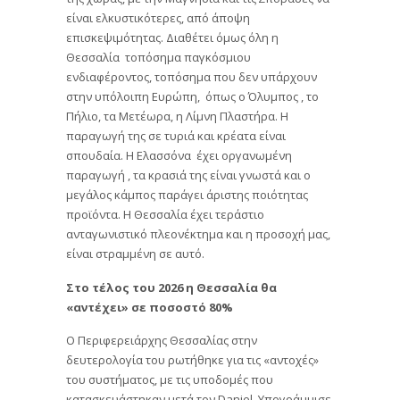
είναι ελκυστικότερες, από άποψη
επισκεψιμότητας. Διαθέτει όμως όλη η
Θεσσαλία ​ τοπόσημα παγκόσμιου
ενδιαφέροντος, τοπόσημα που δεν υπάρχουν
στην υπόλοιπη Ευρώπη, ​ όπως ο Όλυμπος , το
Πήλιο, τα Μετέωρα, η Λίμνη Πλαστήρα. Η
παραγωγή της σε τυριά και κρέατα είναι
σπουδαία. Η Ελασσόνα ​ έχει οργανωμένη
παραγωγή , τα κρασιά της είναι γνωστά και ο
μεγάλος κάμπος παράγει άριστης ποιότητας
προϊόντα. Η Θεσσαλία έχει τεράστιο
ανταγωνιστικό πλεονέκτημα και η προσοχή μας,
είναι στραμμένη σε αυτό.
Στο τέλος του 2026 η Θεσσαλία θα
«αντέχει» σε ποσοστό 80%
Ο Περιφερειάρχης Θεσσαλίας στην
δευτερολογία του ρωτήθηκε για τις «αντοχές»
του συστήματος, με τις υποδομές που
κατασκευάστηκαν μετά τον Daniel. Υπογράμμισε