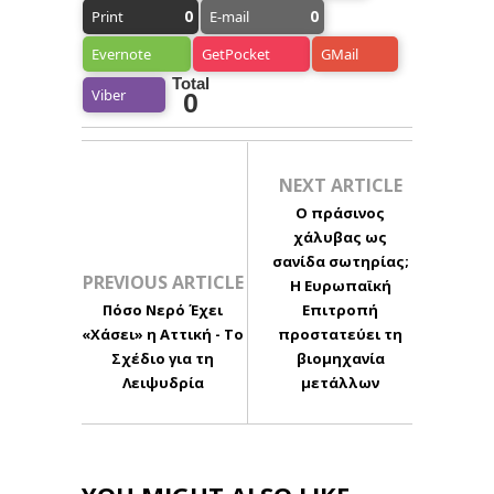
0
0
Print
E-mail
Evernote
GetPocket
GMail
Total
Viber
0
NEXT ARTICLE
Ο πράσινος
χάλυβας ως
σανίδα σωτηρίας;
PREVIOUS ARTICLE
Η Ευρωπαϊκή
Πόσο Νερό Έχει
Επιτροπή
«Χάσει» η Αττική - Το
προστατεύει τη
Σχέδιο για τη
βιομηχανία
Λειψυδρία
μετάλλων