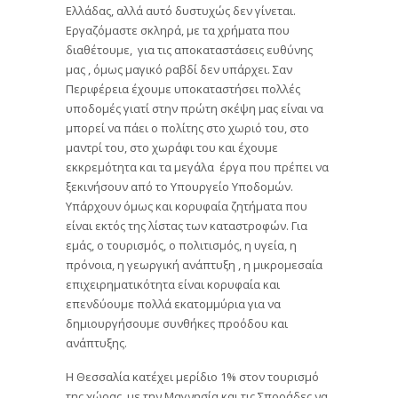
Ελλάδας, αλλά αυτό δυστυχώς δεν γίνεται.
Εργαζόμαστε σκληρά, με τα χρήματα που
διαθέτουμε, ​ για τις αποκαταστάσεις ευθύνης
μας , όμως μαγικό ραβδί δεν υπάρχει. Σαν
Περιφέρεια έχουμε υποκαταστήσει πολλές
υποδομές γιατί στην πρώτη σκέψη μας είναι να
μπορεί να πάει ο πολίτης στο χωριό του, στο
μαντρί του, στο χωράφι του και έχουμε
εκκρεμότητα και τα μεγάλα ​ έργα που πρέπει να
ξεκινήσουν από το Υπουργείο Υποδομών.
Υπάρχουν όμως και κορυφαία ζητήματα που
είναι εκτός της λίστας των καταστροφών. Για
εμάς, ο τουρισμός, ο πολιτισμός, η υγεία, η
πρόνοια, η γεωργική ανάπτυξη , η μικρομεσαία
επιχειρηματικότητα είναι κορυφαία και
επενδύουμε πολλά εκατομμύρια για να
δημιουργήσουμε συνθήκες προόδου και
ανάπτυξης.
Η Θεσσαλία κατέχει μερίδιο 1% στον τουρισμό
της χώρας, με την Μαγνησία και τις Σποράδες να