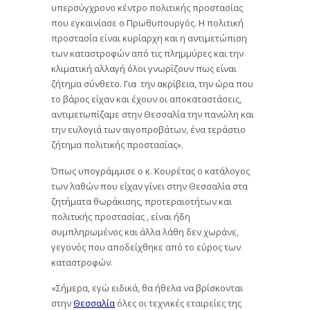
υπερσύγχρονο κέντρο πολιτικής προστασίας
που εγκαινίασε ο Πρωθυπουργός. Η πολιτική
προστασία είναι κυρίαρχη και η αντιμετώπιση
των καταστροφών από τις πλημμύρες και την
κλιματική αλλαγή όλοι γνωρίζουν πως είναι
ζήτημα σύνθετο. Για ​ την ακρίβεια, την ώρα που
το βάρος είχαν και έχουν οι αποκαταστάσεις,
αντιμετωπίζαμε στην Θεσσαλία την πανώλη και
την ευλογιά των αιγοπροβάτων, ένα τεράστιο
ζήτημα πολιτικής προστασίας».
Όπως υπογράμμισε ο κ. Κουρέτας ο κατάλογος
των λαθών που είχαν γίνει στην Θεσσαλία στα
ζητήματα θωράκισης, προτεραιοτήτων και
πολιτικής προστασίας , είναι ήδη
συμπληρωμένος και άλλα λάθη δεν χωράνε,
γεγονός που αποδείχθηκε από το εύρος των
καταστροφών. ​
«Σήμερα, εγώ ειδικά, θα ήθελα να βρίσκονται
στην
Θεσσαλία
όλες οι τεχνικές εταιρείες της