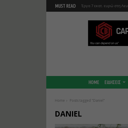
Έργα 7 εκατ. ευρώ στη Λε
MUST READ
Ανάκαμψης και υλοποιούντ
HOME
ΕΙΔΗΣΕΙΣ
Home
Posts tagged "Daniel"
DANIEL