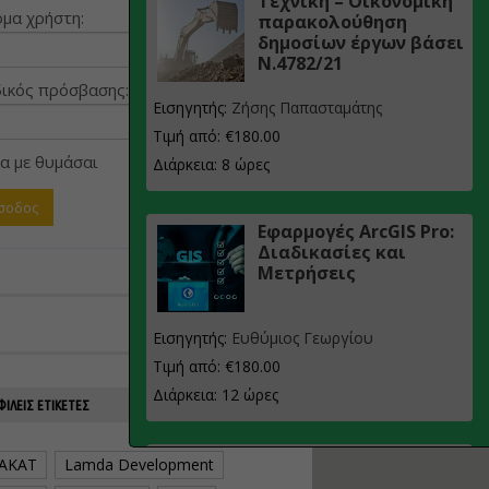
Τεχνική – Οικονομική
μα χρήστη:
παρακολούθηση
δημοσίων έργων βάσει
Ν.4782/21
ικός πρόσβασης:
Εισηγητής:
Ζήσης Παπασταμάτης
Τιμή από: €180.00
α με θυμάσαι
Διάρκεια: 8 ώρες
Εφαρμογές ArcGIS Pro:
Διαδικασίες και
Μετρήσεις
Εισηγητής:
Ευθύμιος Γεωργίου
Τιμή από: €180.00
Διάρκεια: 12 ώρες
ΙΛΕΊΣ ΕΤΙΚΈΤΕΣ
Σχεδιασμός, μελέτη
AKAT
Lamda Development
και τεχνική