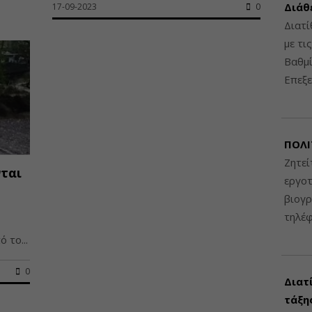
Διάθ
17-09-2023
0
Διατί
με τι
Βαθμί
Επεξε
ΠΟΛΙ
Ζητεί
νται
εργοτ
βιογ
τηλέ
 το...
0
Διατ
τάξης