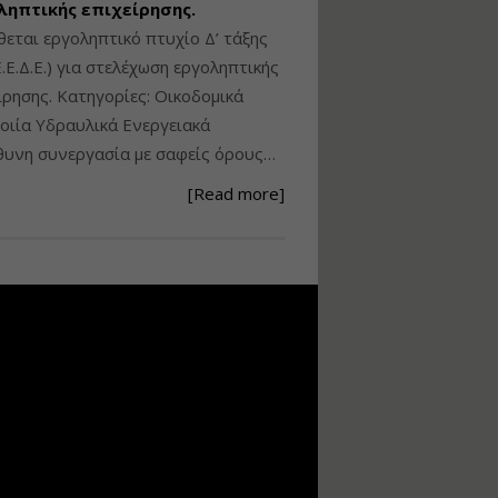
ληπτικής επιχείρησης.
Ανάθεση – Εκτέλεση –
θεται εργοληπτικό πτυχίο Δ’ τάξης
Επίβλεψη Δημοσίων
.Ε.Δ.Ε.) για στελέχωση εργοληπτικής
Έργων με τον
ίρησης. Κατηγορίες: Οικοδομικά
Ν.4782/2021
ιία Υδραυλικά Ενεργειακά
Εισηγητής:
Ζήσης Παπασταμάτης
υνη συνεργασία με σαφείς όρους…
Τιμή από: €220.00
[Read more]
Διάρκεια: 18 ώρες
Σχεδιασμός, μελέτη
και τεχνική
υλοποίηση
φωτοβολταϊκών
συστημάτων για
αυτοπαραγωγή (Net-
metering)
Εισηγητής:
Νικόλαος Παπαναστασίου
Τιμή από: €215.00
Διάρκεια: 16 ώρες