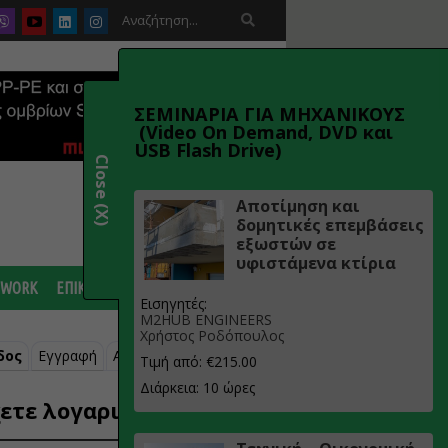

ΣΕΜΙΝΑΡΙΑ ΓΙΑ ΜΗΧΑΝΙΚΟΥΣ
(Video On Demand, DVD και
USB Flash Drive)
Close (X)
Αποτίμηση και
δομητικές επεμβάσεις
εξωστών σε
υφιστάμενα κτίρια
 WORK
ΕΠΙΚΟΙΝΩΝΙΑ
Εισηγητές:
M2HUB ENGINEERS
Χρήστος Ροδόπουλος
δος
Εγγραφή
Ανάκτηση κωδικού
Τιμή από: €215.00
Διάρκεια: 10 ώρες
ετε λογαριασμό;