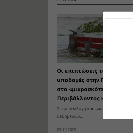
Οι επιπτώσεις του Daniel σ
υποδομές στην Π.Ε. Καρδίτ
στο «μικροσκόπιο» του Υπ
Περιβάλλοντος και Ενέργει
Στην συλλογή και κωδικοποίηση
δεδομένων...
23-10-2023