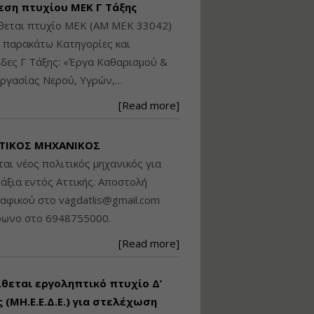
εση πτυχίου ΜΕΚ Γ Τάξης
Βασικά στοιχεία
θεται πτυχίο ΜΕΚ (ΑΜ ΜΕΚ 33042)
τεχνολογίας
φωτισμού LED και
ς παρακάτω Κατηγορίες και
ανάλυση Συστημάτων
δες Γ Τάξης: «Έργα Καθαρισμού &
Διαχείρισης
ργασίας Νερού, Υγρών,…
Φωτισμού
Εισηγητής:
Στέφανος Τουλόγλου
[Read more]
Τιμή από: €190.00
Διάρκεια: 12 ώρες
ΤΙΚΟΣ ΜΗΧΑΝΙΚΟΣ
ται νέος πολιτικός μηχανικός για
Εκπόνηση Τοπικών και
άξια εντός Αττικής. Αποστολή
Ειδικών Πολεοδομικών
ραφικού στο
vagdatlis@gmail.com
Σχεδίων (ΤΠΣ και ΕΠΣ)
φωνο στο 6948755000.
[Read more]
Εισηγητής:
Λάμπρος Κίσσας
Τιμή από: €130.00
ίθεται εργοληπτικό πτυχίο Δ’
Διάρκεια: 6 ώρες
 (ΜΗ.Ε.Ε.Δ.Ε.) για στελέχωση