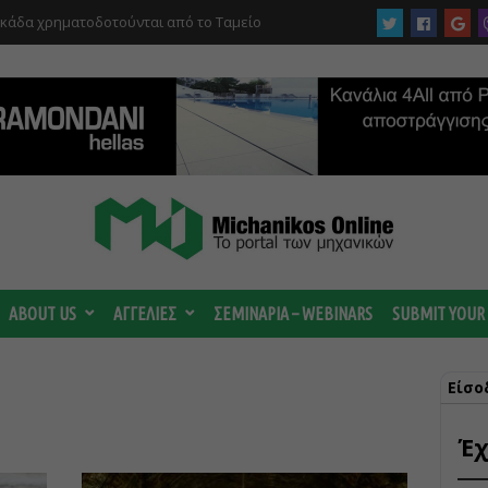
υκάδα χρηματοδοτούνται από το Ταμείο
αι από το ΤΕΕ
ABOUT US
ΑΓΓΕΛΙΕΣ
ΣΕΜΙΝΑΡΙΑ – WEBINARS
SUBMIT YOUR
Είσο
Έχ