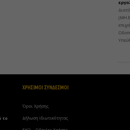
εργο
Διατί
(ΜΗ.Ε
επιχε
Οδοπο
Υπεύθ
ΧΡΗΣΙΜΟΙ ΣΥΝΔΕΣΜΟΙ
Όροι Χρήσης
Δήλωση Ιδιωτικότητας
ό το
FAQ – Οδηγίες Χρήσης