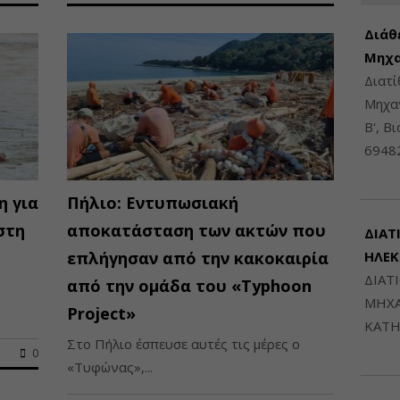
Διάθ
Μηχα
Διατ
Μηχαν
Β', Β
6948
η για
Πήλιο: Εντυπωσιακή
στη
αποκατάσταση των ακτών που
ΔΙΑΤ
επλήγησαν από την κακοκαιρία
ΗΛΕ
ΔΙΑΤ
από την ομάδα του «Typhoon
ΜΗΧΑ
Project»
ΚΑΤΗ
Στο Πήλιο έσπευσε αυτές τις μέρες ο
0
«Τυφώνας»,...