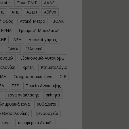
estate
Έργα ΣΔΙΤ
ΑΑΔΕ
υλοποίηση
φωτοβολταϊκών
ΗΕ
ΑΠΕ
ΑΣΕΠ
Αθήνα
συστημάτων για
αυτοπαραγωγή (Net-
κή Οδός
Αττικό Μετρό
ΒΟΑΚ
Billing)
ΤΕΡΝΑ
Γραμματή Μπακλατσή
Εισηγητής:
Νικόλαος Παπαναστασίου
ΔΗΕ
ΔΕΗ
Δασικοί χάρτες
Τιμή από: €230.00
Διάρκεια: 16 ώρες
Α
ΕΦΚΑ
Ελληνικό
κονομώ
Εξοικονομώ-Αυτονομώ
Αρχιτεκτονικός
αλονίκη
Κρήτη
Κτηματολόγιο
Σχεδιασμός με το
ΙΔΑ
Σιδηροδρομικά έργα
ΣτΕ
Rhinoceros
ΕΔ
ΤΕΕ
Ταμείο Ανάκαμψης
Εισηγητής:
Κυριάκος Γολέμης
Ν
έργα ανάπλασης
ακίνητα
Τιμή από: €275.00
πλημμυρικά έργα
αυθαίρετα
Διάρκεια: 18 ώρες
ό Θεσσαλονίκης
ξενοδοχεία
ά έργα
περιφέρεια Αττικής
Σχεδιασμός και