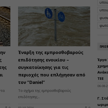
υπου
υπου
φυσι
φωτο
ΠΡΟΣΦ
την
Έναρξη της εμπροσθοβαρούς
ς
επιδότησης ενοικίου –
Έργα 
χρημ
της
συγκατοίκησης για τις
Ανάκ
αι
περιοχές που επλήγησαν από
ΤΕΕ
τον “Daniel”
06-08-
ντα
Το σχήμα της εμπροσθοβαρούς
επιδότησης...
Γ. Στ
ωριμά
0
02-10-2024
0