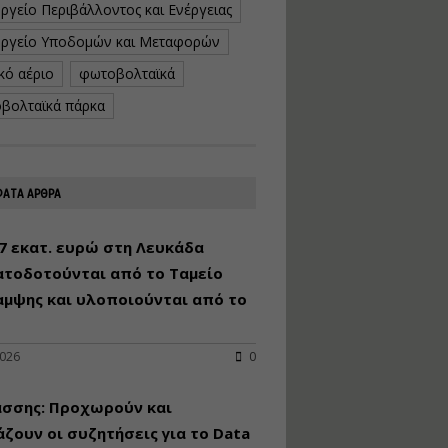
ργείο Περιβάλλοντος και Ενέργειας
κατασκευή
κoλυμβητικής
ργείο Υποδομών και Μεταφορών
υδατοδεξαμενής
κό αέριο
φωτοβολταϊκά
Εισηγητής:
Χρήστος Ροδόπουλος
βολταϊκά πάρκα
Τιμή από: €230.00
Διάρκεια: 14 ώρες
ΑΤΑ ΑΡΘΡΑ
Διαδικασία
αδειοδότησης και
έκδοσης
7 εκατ. ευρώ στη Λευκάδα
πιστοποιητικού
ατοδοτούνται από το Ταμείο
κατάταξης
τουριστικών μονάδων
αμψης και υλοποιούνται από το
Εισηγητές:
Γραμματή Μπακλατσή
Νικόλαος Σαρούκος
2026
0
Τιμή από: €145.00
άσσης: Προχωρούν και
Διάρκεια: 8 ώρες
ζουν οι συζητήσεις για το Data