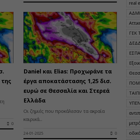
real 
ΑΔΜ
Αττι
ΓΕΚ 
ΔΕΔ
ΕΣΠ
Εξοι
σ.
Daniel και Elias: Προχωράνε τα
Θεσσ
 της
έργα αποκατάστασης 1,25 δισ.
ΠΟΜ
ευρώ σε Θεσσαλία και Στερεά
ΤΑΙΠ
Ελλάδα
τη
ΥΠΕ
Οι ζημιές που προκάλεσαν τα ακραία
αντι
καιρικά...
μετρ
0
οδικ
24-01-2025
0