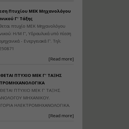
Ηλεκτρονική
Ταυτότητα Κτιρίου/
εση Πτυχίου ΜΕΚ Μηχανολόγου
Αυτοτελούς
Διηρημένης
νικού Γ' Τάξης
ιδιοκτησίας – Θεωρία
ίθεται πτυχίο ΜΕΚ Μηχανολόγου
και Πράξη (2024)
ικού: Η/Μ Γ', Υδραυλικά υπό πίεση
Εισηγήτρια:
Αναστασία Μητρακάκη
ιομηχανικά - Ενεργειακά Γ'. Τηλ:
Τιμή από: €140.00
250871
Διάρκεια: 6 ώρες
[Read more]
Εφαρμογή
Πολεοδομικού
ΙΘΕΤΑΙ ΠΤΥΧΙΟ ΜΕΚ Γ' ΤΑΞΗΣ
Σχεδιασμού Εντός
ΚΤΡΟΜΗΧΑΝΟΛΟΓΙΚΑ
Ορίων Πόλεων και
Οικισμών και Εκτός
ΙΘΕΤΑΙ ΠΤΥΧΙΟ ΜΕΚ Γ' ΤΑΞΗΣ
Σχεδίου Δόμησης
ΝΟΛΟΓΟΥ ΜΗΧΑΝΙΚΟΥ.
Εισηγήτρια:
Γραμματή Μπακλατσή
ΓΟΡΙΑ ΗΛΕΚΤΡΟΜΗΧΑΝΟΛΟΓΙΚΑ.
Τιμή από: €145.00
[Read more]
Διάρκεια: 8 ώρες