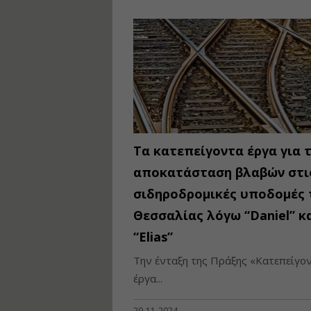
Τα κατεπείγοντα έργα για 
αποκατάσταση βλαβών στι
σιδηροδρομικές υποδομές 
Θεσσαλίας λόγω “Daniel” κ
“Elias”
Την ένταξη της Πράξης «Kατεπείγο
έργα...
29-11-2024