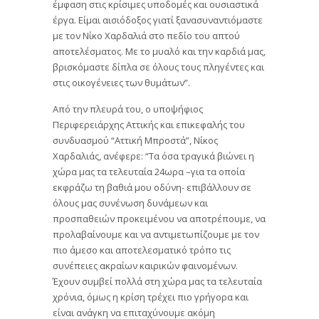
έμφαση στις κρίσιμες υποδομές και ουσιαστικά
έργα. Είμαι αισιόδοξος γιατί ξανασυναντιόμαστε
με τον Νίκο Χαρδαλιά στο πεδίο του απτού
αποτελέσματος. Με το μυαλό και την καρδιά μας,
βρισκόμαστε δίπλα σε όλους τους πληγέντες και
στις οικογένειες των θυμάτων”.
Από την πλευρά του, ο υποψήφιος
Περιφερειάρχης Αττικής και επικεφαλής του
συνδυασμού “Αττική Μπροστά”, Νίκος
Χαρδαλιάς, ανέφερε: “Τα όσα τραγικά βιώνει η
χώρα μας τα τελευταία 24ωρα –για τα οποία
εκφράζω τη βαθιά μου οδύνη- επιβάλλουν σε
όλους μας συνένωση δυνάμεων και
προσπαθειών προκειμένου να αποτρέπουμε, να
προλαβαίνουμε και να αντιμετωπίζουμε με τον
πιο άμεσο και αποτελεσματικό τρόπο τις
συνέπειες ακραίων καιρικών φαινομένων.
Έχουν συμβεί πολλά στη χώρα μας τα τελευταία
χρόνια, όμως η κρίση τρέχει πιο γρήγορα και
είναι ανάγκη να επιταχύνουμε ακόμη