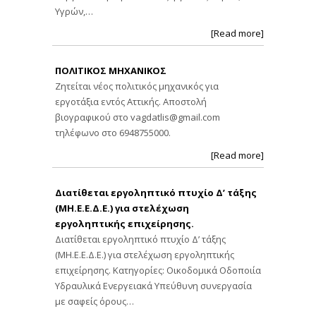
Υγρών,…
[Read more]
ΠΟΛΙΤΙΚΟΣ ΜΗΧΑΝΙΚΟΣ
Ζητείται νέος πολιτικός μηχανικός για
εργοτάξια εντός Αττικής. Αποστολή
βιογραφικού στο
vagdatlis@gmail.com
τηλέφωνο στο 6948755000.
[Read more]
Διατίθεται εργοληπτικό πτυχίο Δ’ τάξης
(ΜΗ.Ε.Ε.Δ.Ε.) για στελέχωση
εργοληπτικής επιχείρησης.
Διατίθεται εργοληπτικό πτυχίο Δ’ τάξης
(ΜΗ.Ε.Ε.Δ.Ε.) για στελέχωση εργοληπτικής
επιχείρησης. Κατηγορίες: Οικοδομικά Οδοποιία
Υδραυλικά Ενεργειακά Υπεύθυνη συνεργασία
με σαφείς όρους…