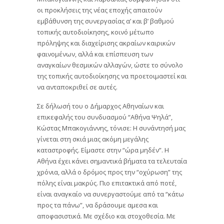
οι προκλήσεις της νέας εποχής απαιτούν
εμβάθυνση της συνεργασίας α’ και β’ βαθμού
τοπικής αυτοδιοίκησης, κοινό μέτωπο
πρόληψης και διαχείρισης ακραίων καιρικών
φαινομένων, αλλά και επίσπευση των
αναγκαίων θεσμικών αλλαγών, ώστε το σύνολο
της τοπικής αυτοδιοίκησης να προετοιμαστεί και
να ανταποκριθεί σε αυτές.
Σε δήλωσή του ο Δήμαρχος Αθηναίων και
επικεφαλής του συνδυασμού “Αθήνα Ψηλά”,
Κώστας Μπακογιάννης, τόνισε: Η συνάντησή μας
γίνεται στη σκιά μιας ακόμη μεγάλης
καταστροφής. Είμαστε στην “ώρα μηδέν”. Η
Αθήνα έχει κάνει σημαντικά βήματα τα τελευταία
χρόνια, αλλά ο δρόμος προς την “οχύρωση” της
πόλης είναι μακρύς. Πιο επιτακτικά από ποτέ,
είναι αναγκαίο να συνεργαστούμε από τα “κάτω
προς τα πάνω”, να δράσουμε αμεσα και
αποφασιστικά. Με σχέδιο και στοχοθεσία. Με