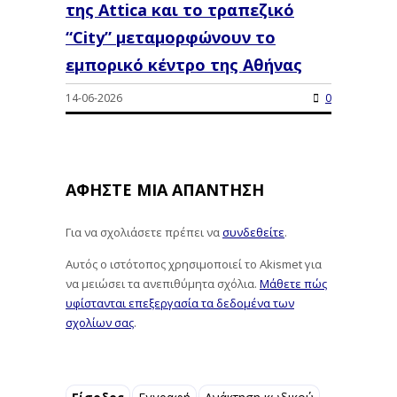
της Attica και το τραπεζικό
“City” μεταμορφώνουν το
εμπορικό κέντρο της Αθήνας
14-06-2026
0
ΑΦΉΣΤΕ ΜΙΑ ΑΠΆΝΤΗΣΗ
Για να σχολιάσετε πρέπει να
συνδεθείτε
.
Αυτός ο ιστότοπος χρησιμοποιεί το Akismet για
να μειώσει τα ανεπιθύμητα σχόλια.
Μάθετε πώς
υφίστανται επεξεργασία τα δεδομένα των
σχολίων σας
.