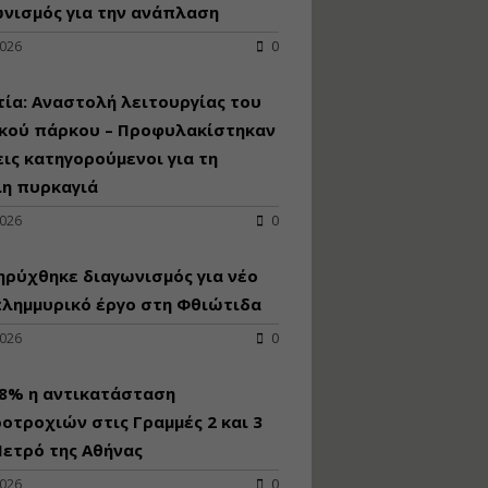
κατασκευή
νισμός για την ανάπλαση
κoλυμβητικής
2026
0
υδατοδεξαμενής
Εισηγητής:
Χρήστος Ροδόπουλος
ία: Αναστολή λειτουργίας του
Τιμή από: €230.00
ικού πάρκου – Προφυλακίστηκαν
Διάρκεια: 14 ώρες
εις κατηγορούμενοι για τη
λη πυρκαγιά
Διαδικασία
2026
0
αδειοδότησης και
έκδοσης
ρύχθηκε διαγωνισμός για νέo
πιστοποιητικού
κατάταξης
πλημμυρικό έργο στη Φθιώτιδα
τουριστικών μονάδων
2026
0
Εισηγητές:
Γραμματή Μπακλατσή
Νικόλαος Σαρούκος
98% η αντικατάσταση
Τιμή από: €145.00
οτροχιών στις Γραμμές 2 και 3
Διάρκεια: 8 ώρες
ετρό της Αθήνας
2026
0