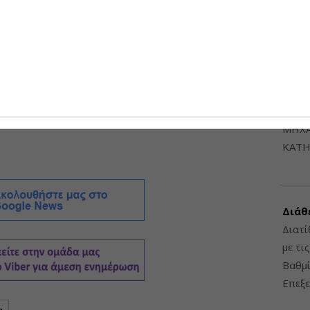
6948
 ουδετερότητα άνθρακα έως το 2050, πριν από τον
εύτηκε ο πρωθυπουργός Prayuth Chan-Ocha
η των Ηνωμένων Εθνών για την Κλιματική Αλλαγή.
δόν τα δύο τρίτα της παραγωγής ηλεκτρικής
ΔΙΑΤ
 η αιολική, η ηλιακή και η υδροηλεκτρική ενέργεια
ΗΛΕ
α με το BloombergNEF .
ΔΙΑΤ
ΜΗΧΑ
ΚΑΤΗ
Διάθ
Διατί
με τι
Βαθμί
Επεξε