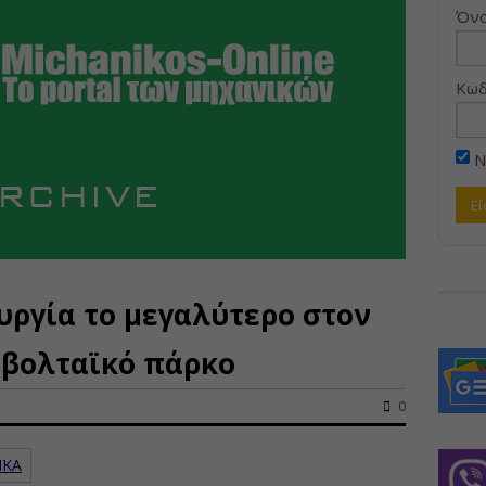
Όνο
Κωδ
Ν
ουργία το μεγαλύτερο στον
βολταϊκό πάρκο
0
ΪΚΑ