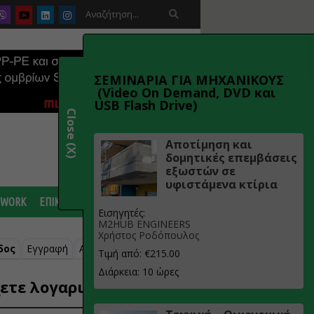

ΣΕΜΙΝΑΡΙΑ ΓΙΑ ΜΗΧΑΝΙΚΟΥΣ
(Video On Demand, DVD και
USB Flash Drive)
Close (X)
Αποτίμηση και
δομητικές επεμβάσεις
εξωστών σε
υφιστάμενα κτίρια
 WORK
ΕΠΙΚΟΙΝΩΝΙΑ
Εισηγητές:
M2HUB ENGINEERS
Χρήστος Ροδόπουλος
δος
Εγγραφή
Ανάκτηση κωδικού
Τιμή από: €215.00
Διάρκεια: 10 ώρες
ετε λογαριασμό;