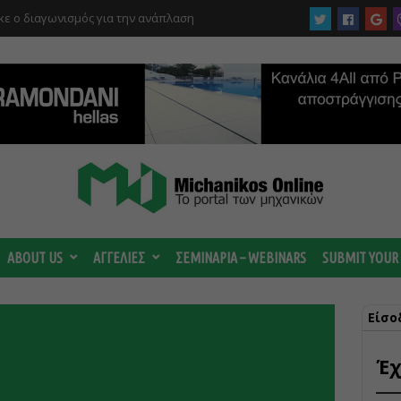
ργίας του αιολικού πάρκου –
 κατηγορούμενοι για τη μεγάλη πυρκαγιά
ABOUT US
ΑΓΓΕΛΙΕΣ
ΣΕΜΙΝΑΡΙΑ – WEBINARS
SUBMIT YOUR
Είσο
Έχ