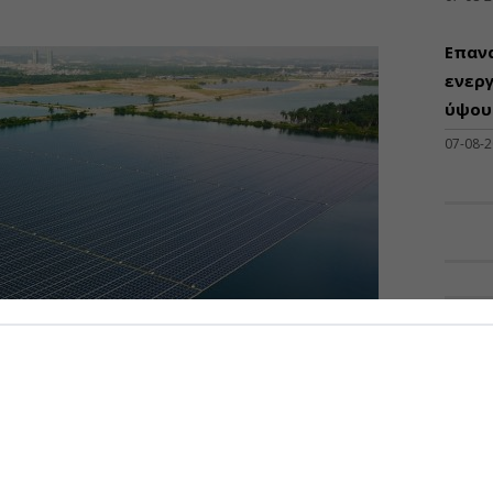
Επαν
ενεργ
ύψους
07-08-
ΠΡΟΣΦ
Διάθ
Μηχα
Διατ
Μηχαν
Β', Β