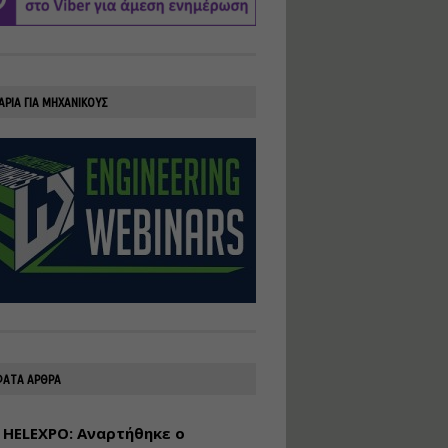
υλοποίηση
φωτοβολταϊκών
συστημάτων για
αυτοπαραγωγή (Net-
Billing)
ΑΡΙΑ ΓΙΑ ΜΗΧΑΝΙΚΟΥΣ
Εισηγητής:
Νικόλαος Παπαναστασίου
Τιμή από: €230.00
Διάρκεια: 16 ώρες
Αρχιτεκτονικός
Σχεδιασμός με το
Rhinoceros
Εισηγητής:
Κυριάκος Γολέμης
Τιμή από: €275.00
Διάρκεια: 18 ώρες
ΑΤΑ ΑΡΘΡΑ
 HELEXPO: Αναρτήθηκε ο
Σχεδιασμός και