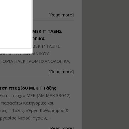
Ηλεκτρονική
250871
Ταυτότητα Κτιρίου/
Αυτοτελούς
[Read more]
Διηρημένης
ιδιοκτησίας – Θεωρία
και Πράξη (2024)
ΙΘΕΤΑΙ ΠΤΥΧΙΟ ΜΕΚ Γ' ΤΑΞΗΣ
Εισηγήτρια:
Αναστασία Μητρακάκη
ΚΤΡΟΜΗΧΑΝΟΛΟΓΙΚΑ
Τιμή από: €140.00
ΙΘΕΤΑΙ ΠΤΥΧΙΟ ΜΕΚ Γ' ΤΑΞΗΣ
Διάρκεια: 6 ώρες
ΝΟΛΟΓΟΥ ΜΗΧΑΝΙΚΟΥ.
ΓΟΡΙΑ ΗΛΕΚΤΡΟΜΗΧΑΝΟΛΟΓΙΚΑ.
Εφαρμογή
[Read more]
Πολεοδομικού
Σχεδιασμού Εντός
Ορίων Πόλεων και
εση πτυχίου ΜΕΚ Γ Τάξης
Οικισμών και Εκτός
Σχεδίου Δόμησης
θεται πτυχίο ΜΕΚ (ΑΜ ΜΕΚ 33042)
ς παρακάτω Κατηγορίες και
Εισηγήτρια:
Γραμματή Μπακλατσή
δες Γ Τάξης: «Έργα Καθαρισμού &
Τιμή από: €145.00
ργασίας Νερού, Υγρών,…
Διάρκεια: 8 ώρες
[Read more]