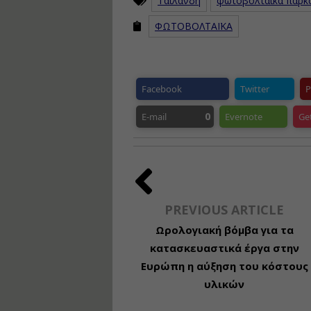
Ταϊλάνδη
φωτοβολταϊκά πάρκ
ΦΩΤΟΒΟΛΤΑΪΚΑ
Facebook
Twitter
P
0
E-mail
Evernote
Ge
PREVIOUS ARTICLE
Ωρολογιακή βόμβα για τα
κατασκευαστικά έργα στην
Ευρώπη η αύξηση του κόστους
υλικών