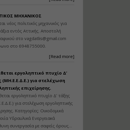
Βασικά στοιχεία
τεχνολογίας
ΤΙΚΟΣ ΜΗΧΑΝΙΚΟΣ
φωτισμού LED και
ανάλυση Συστημάτων
ται νέος πολιτικός μηχανικός για
Διαχείρισης
άξια εντός Αττικής. Αποστολή
Φωτισμού
ραφικού στο
vagdatlis@gmail.com
Εισηγητής:
Στέφανος Τουλόγλου
φωνο στο 6948755000.
Τιμή από: €190.00
[Read more]
Διάρκεια: 12 ώρες
ίθεται εργοληπτικό πτυχίο Δ’
Εκπόνηση Τοπικών και
Ειδικών Πολεοδομικών
 (ΜΗ.Ε.Ε.Δ.Ε.) για στελέχωση
Σχεδίων (ΤΠΣ και ΕΠΣ)
ληπτικής επιχείρησης.
θεται εργοληπτικό πτυχίο Δ’ τάξης
.Ε.Δ.Ε.) για στελέχωση εργοληπτικής
Εισηγητής:
Λάμπρος Κίσσας
ίρησης. Κατηγορίες: Οικοδομικά
Τιμή από: €130.00
ιία Υδραυλικά Ενεργειακά
Διάρκεια: 6 ώρες
υνη συνεργασία με σαφείς όρους…