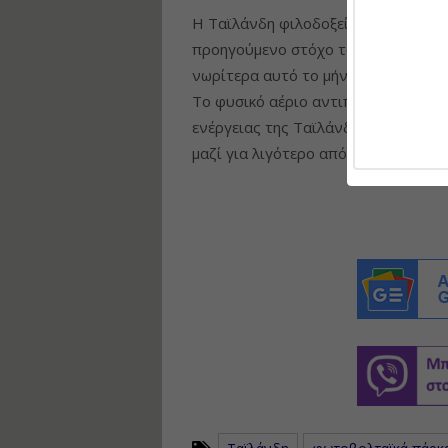
Η Ταϊλάνδη φιλοδοξεί να φτάσει σε
προηγούμενο στόχο του 2065, δεσμ
νωρίτερα αυτό το μήνα στη Διάσκεψ
Το φυσικό αέριο αντιπροσώπευε σχε
ενέργειας της Ταϊλάνδης πέρυσι, ενώ
μαζί για λιγότερο από 10%, σύμφων