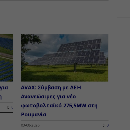
για
AVAX: Σύμβαση με ΔΕΗ
η
Ανανεώσιμες για νέο
φωτοβολταϊκό 275,5MW στη
0
Ρουμανία
03-08-2026
0