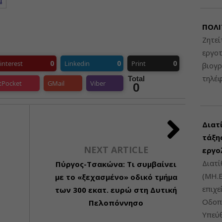
α
ΠΟΛΙ
Ζητεί
εργοτ
0
0
0
interest
Linkedin
Print
βιογ
τηλέ
Total
tPocket
GMail
Viber
0
Διατ
τάξης
NEXT ARTICLE
εργο
Διατί
Πύργος-Τσακώνα: Τι συμβαίνει
(ΜΗ.Ε
με το «ξεχασμένο» οδικό τμήμα
επιχε
των 300 εκατ. ευρώ στη Δυτική
Οδοπο
Πελοπόννησο
Υπεύθ