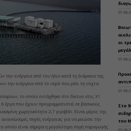
διαγω
07-08-
Βοιωτ
αιολ
οι τρ
μεγά
07-08-
Προκη
ν την ενέργεια από τον ήλιο κατά τη διάρκεια της
αντι
υν την ενέργεια από το νερό που ρέει τη νύχτα.
07-08-
ολαρίων, το οποίο εντάχθηκε στο δίκτυο στις 31
16 έργα που έχουν προγραμματιστεί σε βασικούς
Στο 
υασμένη χωρητικότητα 2,7 γιγαβάτ. Είναι μέρος της
σιδηρ
 ανανεώσιμες πηγές ενέργειας για να μειώσει την
του Μ
 το οποίο είναι σήμερα η μεγαλύτερη πηγή παραγωγής
07-08-