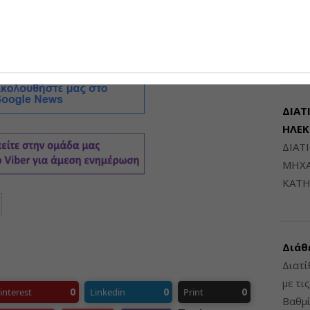
Μηχαν
υ 2025
και από τις αρχές του 2026 να τεθεί σε
Β', Β
6948
ΔΙΑΤ
ΗΛΕ
ΔΙΑΤ
ΜΗΧΑ
ΚΑΤΗ
Διάθ
Διατί
με τι
0
0
0
interest
Linkedin
Print
Βαθμί