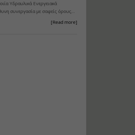
ιία Υδραυλικά Ενεργειακά
Ανάθεση – Εκτέλεση –
υνη συνεργασία με σαφείς όρους…
Επίβλεψη Δημοσίων
Έργων με τον
[Read more]
Ν.4782/2021
Εισηγητής:
Ζήσης Παπασταμάτης
Τιμή από: €220.00
Διάρκεια: 18 ώρες
Σχεδιασμός, μελέτη
και τεχνική
υλοποίηση
φωτοβολταϊκών
συστημάτων για
αυτοπαραγωγή (Net-
metering)
Εισηγητής:
Νικόλαος Παπαναστασίου
Τιμή από: €215.00
Διάρκεια: 16 ώρες