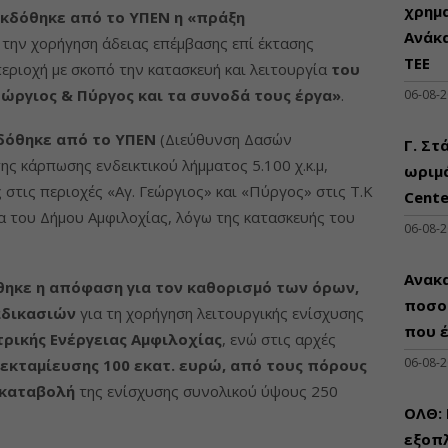
χρημ
κδόθηκε από το ΥΠΕΝ η «πράξη
Ανάκ
 την χορήγηση άδειας επέμβασης επί έκτασης
ΤΕΕ
εριοχή με σκοπό την κατασκευή και λειτουργία
του
ώργιος & Πύργος και τα συνοδά τους έργα»
.
06-08-
δόθηκε από το ΥΠΕΝ
(Διεύθυνση Δασών
Γ. Στ
ης κάρπωσης ενδεικτικού λήμματος 5.100 χ.κ.μ,
ωριμά
 στις περιοχές «Αγ. Γεώργιος» και «Πύργος» στις Τ.Κ
Cente
 του Δήμου Αμφιλοχίας, λόγω της κατασκευής του
06-08-
Ανακα
θηκε η απόφαση για τον καθορισμό των όρων,
ποσο
αδικασιών
για τη χορήγηση λειτουργικής ενίσχυσης
που 
ρικής Ενέργειας Αμφιλοχίας
, ενώ στις αρχές
06-08-
 εκταμίευσης 100 εκατ. ευρώ, από τους πόρους
οκαταβολή
της ενίσχυσης συνολικού ύψους 250
ΟΛΘ:
εξοπλ