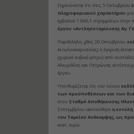
Σημειώνεται ότι στις 5 Οκτωβρίου
ε
πληροφοριακού χαρακτήρα»
για
εμβαδού 1.060,1 στρεμμάτων στην π
έργου «Αντλησοταμίευσης Αγ. Γε
Παράλληλα, χθες 20 Οκτωβρίου,
εκ
Αιτωλοακαρνανίας) η έγκριση έκτακτ
(χωρικό κυβικό μέτρο) από συστάδες
Αλευράδας και Πετρώνας αντίστοιχα
έργου.
Υπενθυμίζεται ότι τον Ιούνιο
εκδό
των προϋποθέσεων και των δι
στον
Σταθμό Αποθήκευσης Ηλεκτ
Σεπτεμβρίου ακολούθησε
η εντολή
του Ταμείου Ανάκαμψης, ως πρ
εκατ. ευρώ.