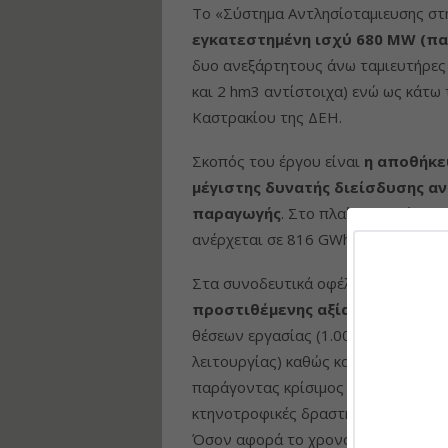
Το «Σύστημα Αντλησίοταμιευσης στ
εγκατεστημένη ισχύ 680 MW
(πα
δυο ανεξάρτητους άνω ταμιευτήρες 
και 2 hm3 αντίστοιχα) ενώ ως κάτω
Καστρακίου της ΔΕΗ.
Σκοπός του έργου είναι
η αποθήκε
μέγιστης δυνατής διείσδυσης α
παραγωγής
. Στο πλαίσιο αυτό υπο
ανέρχεται σε 816 GWh.
Στα συνοδευτικά οφέλη περιλαμβά
προστιθέμενης αξίας,
η οποία θα 
θέσεων εργασίας (1.000 κατά τη φάσ
λειτουργίας) καθώς και η βελτίωση 
παράγοντας κρίσιμος τόσο για το δα
κτηνοτροφικές δραστηριότητες.
Όσον αφορά το χρονοδιάγραμμα,
η