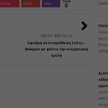
Total
Επεξε
tPocket
GMail
Viber
0
ΠΟΛΙ
Ζητεί
NEXT ARTICLE
εργοτ
Σφοδρή αντιπαράθεση Σολτς –
βιογ
ό
Μακρόν με φόντο την ενεργειακή
τηλέ
κρίση
Διατ
τάξης
εργο
Διατί
(ΜΗ.Ε
επιχε