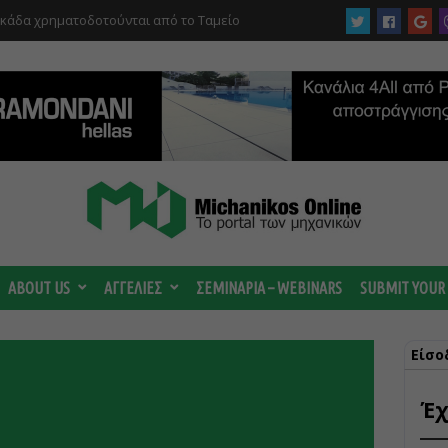
 ωριμάζουν οι συζητήσεις για το Data
 ισχυρή ΔΕΗ
ABOUT US
ΑΓΓΕΛΙΕΣ
ΣΕΜΙΝΑΡΙΑ – WEBINARS
SUBMIT YOUR
Είσο
Έχ