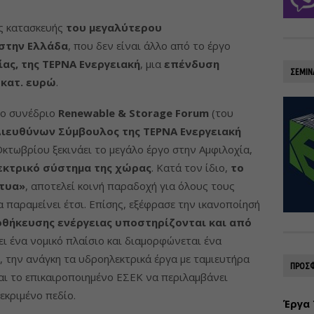
ες κατασκευής
του μεγαλύτερου
 στην Ελλάδα
, που δεν είναι άλλο από το έργο
ας, της ΤΕΡΝΑ Ενεργειακή
, μια
επένδυση
ΣΕΜΙΝ
εκατ. ευρώ
.
το συνέδριο
Renewable & Storage Forum
(του
ιευθύνων Σύμβουλος της ΤΕΡΝΑ Ενεργειακή
Οκτωβρίου ξεκινάει το μεγάλο έργο στην Αμφιλοχία,
εκτρικό σύστημα της χώρας
. Κατά τον ίδιο,
το
τυα»
, αποτελεί κοινή παραδοχή για όλους τους
α παραμείνει έτσι. Επίσης, εξέφρασε την ικανοποίησή
οθήκευσης ενέργειας υποστηρίζονται και από
ει ένα νομικό πλαίσιο και διαμορφώνεται ένα
, την ανάγκη τα υδροηλεκτρικά έργα με ταμιευτήρα
ΠΡΟΣΦ
και το επικαιροποιημένο ΕΣΕΚ να περιλαμβάνει
εκριμένο πεδίο.
Έργα 