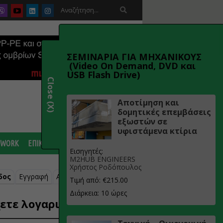

ΣΕΜΙΝΑΡΙΑ ΓΙΑ ΜΗΧΑΝΙΚΟΥΣ
(Video On Demand, DVD και
USB Flash Drive)
Close (X)
Αποτίμηση και
δομητικές επεμβάσεις
εξωστών σε
υφιστάμενα κτίρια
 WORK
ΕΠΙΚΟΙΝΩΝΙΑ
Εισηγητές:
M2HUB ENGINEERS
Χρήστος Ροδόπουλος
δος
Εγγραφή
Ανάκτηση κωδικού
Τιμή από: €215.00
Διάρκεια: 10 ώρες
ετε λογαριασμό;