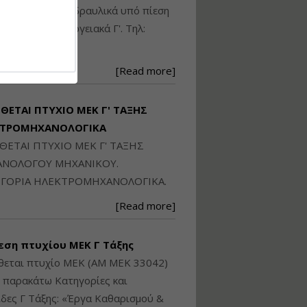
Ηλεκτρονική
ικού: Η/Μ Γ', Υδραυλικά υπό πίεση
Ταυτότητα Κτιρίου/
Αυτοτελούς
ιομηχανικά - Ενεργειακά Γ'. Τηλ:
Διηρημένης
250871
ιδιοκτησίας – Θεωρία
και Πράξη (2024)
[Read more]
Εισηγήτρια:
Αναστασία Μητρακάκη
Τιμή από: €140.00
ΙΘΕΤΑΙ ΠΤΥΧΙΟ ΜΕΚ Γ' ΤΑΞΗΣ
Διάρκεια: 6 ώρες
ΚΤΡΟΜΗΧΑΝΟΛΟΓΙΚΑ
ΙΘΕΤΑΙ ΠΤΥΧΙΟ ΜΕΚ Γ' ΤΑΞΗΣ
Εφαρμογή
ΝΟΛΟΓΟΥ ΜΗΧΑΝΙΚΟΥ.
Πολεοδομικού
ΓΟΡΙΑ ΗΛΕΚΤΡΟΜΗΧΑΝΟΛΟΓΙΚΑ.
Σχεδιασμού Εντός
Ορίων Πόλεων και
[Read more]
Οικισμών και Εκτός
Σχεδίου Δόμησης
εση πτυχίου ΜΕΚ Γ Τάξης
Εισηγήτρια:
Γραμματή Μπακλατσή
θεται πτυχίο ΜΕΚ (ΑΜ ΜΕΚ 33042)
Τιμή από: €145.00
ς παρακάτω Κατηγορίες και
Διάρκεια: 8 ώρες
δες Γ Τάξης: «Έργα Καθαρισμού &