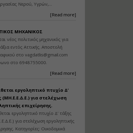
ργασίας Νερού, Υγρών,…
Βασικά στοιχεία
τεχνολογίας
[Read more]
φωτισμού LED και
ανάλυση Συστημάτων
Διαχείρισης
ΤΙΚΟΣ ΜΗΧΑΝΙΚΟΣ
Φωτισμού
ται νέος πολιτικός μηχανικός για
Εισηγητής:
Στέφανος Τουλόγλου
άξια εντός Αττικής. Αποστολή
Τιμή από: €190.00
ραφικού στο
vagdatlis@gmail.com
Διάρκεια: 12 ώρες
φωνο στο 6948755000.
[Read more]
Εκπόνηση Τοπικών και
Ειδικών Πολεοδομικών
Σχεδίων (ΤΠΣ και ΕΠΣ)
ίθεται εργοληπτικό πτυχίο Δ’
 (ΜΗ.Ε.Ε.Δ.Ε.) για στελέχωση
ληπτικής επιχείρησης.
Εισηγητής:
Λάμπρος Κίσσας
θεται εργοληπτικό πτυχίο Δ’ τάξης
Τιμή από: €130.00
.Ε.Δ.Ε.) για στελέχωση εργοληπτικής
Διάρκεια: 6 ώρες
ίρησης. Κατηγορίες: Οικοδομικά