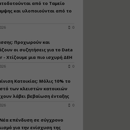
κατασκευή
ατοδοτούνται από το Ταμείο
κoλυμβητικής
αμψης και υλοποιούνται από το
υδατοδεξαμενής
Εισηγητής:
Χρήστος Ροδόπουλος
2026
0
Τιμή από: €230.00
Διάρκεια: 14 ώρες
άσσης: Προχωρούν και
ζουν οι συζητήσεις για το Data
r - Χτίζουμε μια πιο ισχυρή ΔΕΗ
Διαδικασία
αδειοδότησης και
2026
0
έκδοσης
πιστοποιητικού
κατάταξης
ίνιση Κατοικίας: Μόλις 10% το
τουριστικών μονάδων
στό των κλειστών κατοικιών
Εισηγητές:
έχουν λάβει βεβαίωση ένταξης
Γραμματή Μπακλατσή
Νικόλαος Σαρούκος
2026
0
Τιμή από: €145.00
Διάρκεια: 8 ώρες
 Νέα επένδυση σε σύγχρονο
ισμό για την ενίσχυση της