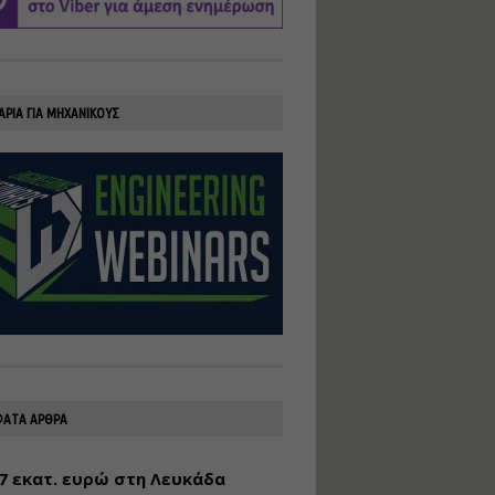
υλοποίηση
φωτοβολταϊκών
συστημάτων για
αυτοπαραγωγή (Net-
Billing)
ΑΡΙΑ ΓΙΑ ΜΗΧΑΝΙΚΟΥΣ
Εισηγητής:
Νικόλαος Παπαναστασίου
Τιμή από: €230.00
Διάρκεια: 16 ώρες
Αρχιτεκτονικός
Σχεδιασμός με το
Rhinoceros
Εισηγητής:
Κυριάκος Γολέμης
Τιμή από: €275.00
Διάρκεια: 18 ώρες
ΑΤΑ ΑΡΘΡΑ
7 εκατ. ευρώ στη Λευκάδα
Σχεδιασμός και