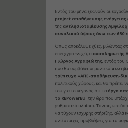
Εντός του μήνα ξεκινούν οι εργασί
project αποθήκευσης ενέργειας
της
αντλησιοταμίευσης Αμφιλοχί
συνολικού ύψους άνω των 650 
Όπως αποκάλυψε χθες, μιλώντας σ
energypress.gr), ο
αναπληρωτής Δ
Γιώργος Αγραφιώτης
, εντός του 
που θα συμβάλει σημαντικά
στο ηλ
τρίπτυχο «ΑΠΕ-αποθήκευση-δίκ
πολιτικούς χώρους, και θα πρέπει ν
του για το γεγονός ότι τα
έργα απ
το REPowerEU
, την ώρα που υπάρχ
ρυθμιστικό πλαίσιο. Τόνισε, ωστόσο
να τύχουν ισχυρής στήριξης, αλλά 
αντίστοιχες προβλέψεις για το συγκ