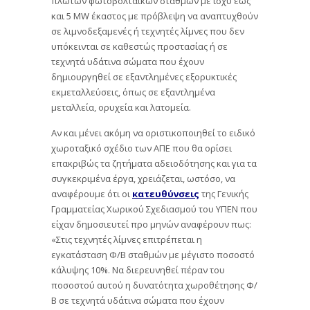
πλωτών φωτοβολταϊκών σταθμών με ισχύ έως
και 5 MW έκαστος με πρόβλεψη να αναπτυχθούν
σε λιμνοδεξαμενές ή τεχνητές λίμνες που δεν
υπόκεινται σε καθεστώς προστασίας ή σε
τεχνητά υδάτινα σώματα που έχουν
δημιουργηθεί σε εξαντλημένες εξορυκτικές
εκμεταλλεύσεις, όπως σε εξαντλημένα
μεταλλεία, ορυχεία και λατομεία.
Αν και μένει ακόμη να οριστικοποιηθεί το ειδικό
χωροταξικό σχέδιο των ΑΠΕ που θα ορίσει
επακριβώς τα ζητήματα αδειοδότησης και για τα
συγκεκριμένα έργα, χρειάζεται, ωστόσο, να
αναφέρουμε ότι οι
κατευθύνσεις
της Γενικής
Γραμματείας Χωρικού Σχεδιασμού του ΥΠΕΝ που
είχαν δημοσιευτεί προ μηνών αναφέρουν πως:
«Στις τεχνητές λίμνες επιτρέπεται η
εγκατάσταση Φ/Β σταθμών με μέγιστο ποσοστό
κάλυψης 10%. Να διερευνηθεί πέραν του
ποσοστού αυτού η δυνατότητα χωροθέτησης Φ/
Β σε τεχνητά υδάτινα σώματα που έχουν