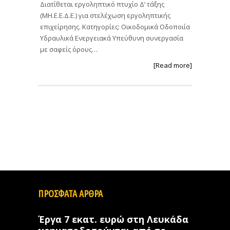
Διατίθεται εργοληπτικό πτυχίο Δ’ τάξης
(ΜΗ.Ε.Ε.Δ.Ε.) για στελέχωση εργοληπτικής
επιχείρησης. Κατηγορίες: Οικοδομικά Οδοποιία
Υδραυλικά Ενεργειακά Υπεύθυνη συνεργασία
με σαφείς όρους…
[Read more]
ΠΡΟΣΦΑΤΑ ΑΡΘΡΑ
Έργα 7 εκατ. ευρώ στη Λευκάδα