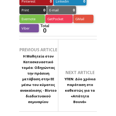
0
0
Pinterest
Linkedin
0
0
Print
E-mail
Evernote
GetPocket
GMail
Total
Viber
0
PREVIOUS ARTICLE
Η Μαθητεία στον
Κατασκευαστικό
τομέα: Οδηγώντας
NEXT ARTICLE
την πράσινη
μετάβαση στην ΕΕ
ΥΠΕΝ: Δύο χρόνια
μέσω του κύματος
παράταση στο
ανακαίνισης - Βίντεο
καθεστώς για τα
διαδικτυακού
«Απάτητα
σεμιναρίου
Βουνά»