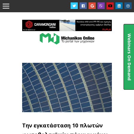

Webinars On Demand
Την εγκατάσταση 10 πλωτών