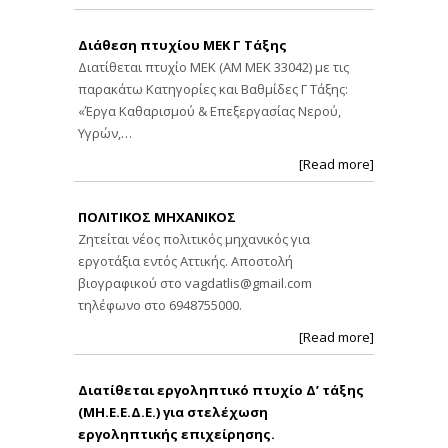
Διάθεση πτυχίου ΜΕΚ Γ Τάξης
Διατίθεται πτυχίο ΜΕΚ (ΑΜ ΜΕΚ 33042) με τις
παρακάτω Κατηγορίες και Βαθμίδες Γ Τάξης:
«Έργα Καθαρισμού & Επεξεργασίας Νερού,
Υγρών,…
[Read more]
ΠΟΛΙΤΙΚΟΣ ΜΗΧΑΝΙΚΟΣ
Ζητείται νέος πολιτικός μηχανικός για
εργοτάξια εντός Αττικής. Αποστολή
βιογραφικού στο
vagdatlis@gmail.com
τηλέφωνο στο 6948755000.
[Read more]
Διατίθεται εργοληπτικό πτυχίο Δ’ τάξης
(ΜΗ.Ε.Ε.Δ.Ε.) για στελέχωση
εργοληπτικής επιχείρησης.