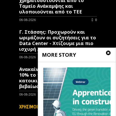
χρηματοδοτούνται από το
Ταμείο Ανάκαμψης και
υλοποιούνται από το ΤΕΕ
06-08-2026
0
Γ. Στάσσης: Προχωρούν και
ωριμάζουν οι συζητήσεις για το
Data Center - Χτίζουμε μια πιο
ισχυρή ΔΕΗ
MORE STORY
06-08-2026
0
Ανακαίνιση Κατοικίας: Μόλις
10% το ποσοστό των κλειστών
κατοικιών που έχουν λάβει
βεβαίωση ένταξης
06-08-2026
0
ΧΡΗΣΙΜΟΙ ΣΥΝΔΕΣΜΟΙ