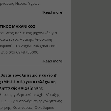
ργασίας Νερού, Υγρών,…
Βασικά στοιχεία
τεχνολογίας
[Read more]
φωτισμού LED και
ανάλυση Συστημάτων
Διαχείρισης
ΤΙΚΟΣ ΜΗΧΑΝΙΚΟΣ
Φωτισμού
ται νέος πολιτικός μηχανικός για
Εισηγητής:
Στέφανος Τουλόγλου
άξια εντός Αττικής. Αποστολή
Τιμή από: €190.00
ραφικού στο
vagdatlis@gmail.com
Διάρκεια: 12 ώρες
φωνο στο 6948755000.
[Read more]
Εκπόνηση Τοπικών και
Ειδικών Πολεοδομικών
Σχεδίων (ΤΠΣ και ΕΠΣ)
ίθεται εργοληπτικό πτυχίο Δ’
 (ΜΗ.Ε.Ε.Δ.Ε.) για στελέχωση
ληπτικής επιχείρησης.
Εισηγητής:
Λάμπρος Κίσσας
θεται εργοληπτικό πτυχίο Δ’ τάξης
Τιμή από: €130.00
.Ε.Δ.Ε.) για στελέχωση εργοληπτικής
Διάρκεια: 6 ώρες
ίρησης. Κατηγορίες: Οικοδομικά