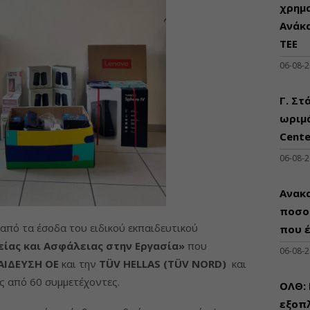
χρημ
Ανάκ
ΤΕΕ
06-08-
Γ. Στ
ωριμά
Cente
06-08-
Ανακα
ποσο
από τα έσοδα του ειδικού εκπαιδευτικού
που 
είας και Ασφάλειας στην Εργασία»
που
06-08-
ΑΙΔΕΥΣΗ ΟΕ
και την
TÜV HELLAS (TÜV NORD)
και
ς από 60 συμμετέχοντες.
ΟΛΘ:
εξοπλ