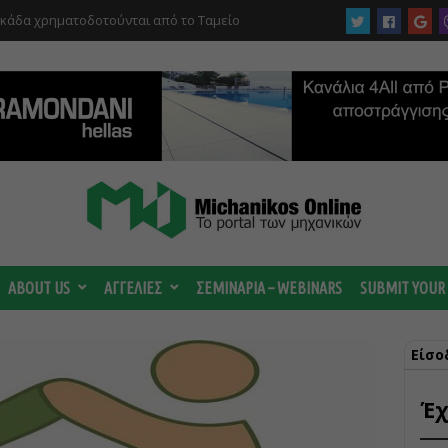
υκάδα χρηματοδοτούνται από το Ταμείο
αι από το ΤΕΕ
 ωριμάζουν οι συζητήσεις για το Data
 ισχυρή ΔΕΗ
ABOUT US
ΑΓΓΕΛΙΕΣ
ΣΕΜΙΝΑΡΙΑ – WEBINARS
SUBMIT YOUR
Είσο
Έχ