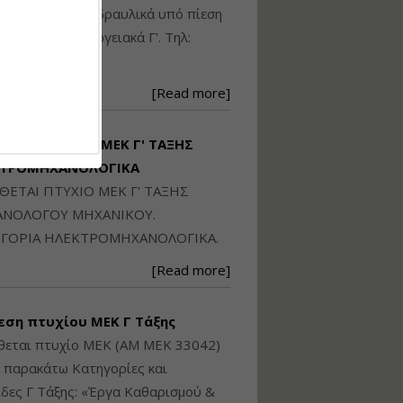
Ηλεκτρονική
ικού: Η/Μ Γ', Υδραυλικά υπό πίεση
Ταυτότητα Κτιρίου/
Αυτοτελούς
ιομηχανικά - Ενεργειακά Γ'. Τηλ:
Διηρημένης
250871
ιδιοκτησίας – Θεωρία
και Πράξη (2024)
[Read more]
Εισηγήτρια:
Αναστασία Μητρακάκη
Τιμή από: €140.00
ΙΘΕΤΑΙ ΠΤΥΧΙΟ ΜΕΚ Γ' ΤΑΞΗΣ
Διάρκεια: 6 ώρες
ΚΤΡΟΜΗΧΑΝΟΛΟΓΙΚΑ
ΙΘΕΤΑΙ ΠΤΥΧΙΟ ΜΕΚ Γ' ΤΑΞΗΣ
Εφαρμογή
ΝΟΛΟΓΟΥ ΜΗΧΑΝΙΚΟΥ.
Πολεοδομικού
ΓΟΡΙΑ ΗΛΕΚΤΡΟΜΗΧΑΝΟΛΟΓΙΚΑ.
Σχεδιασμού Εντός
Ορίων Πόλεων και
[Read more]
Οικισμών και Εκτός
Σχεδίου Δόμησης
εση πτυχίου ΜΕΚ Γ Τάξης
Εισηγήτρια:
Γραμματή Μπακλατσή
θεται πτυχίο ΜΕΚ (ΑΜ ΜΕΚ 33042)
Τιμή από: €145.00
ς παρακάτω Κατηγορίες και
Διάρκεια: 8 ώρες
δες Γ Τάξης: «Έργα Καθαρισμού &