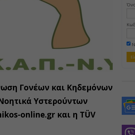
Όνο
Κωδ
Ν
νωση Γονέων και Κηδεμόνων
 Νοητικά Υστερούντων
ikos-online.gr και η TÜV