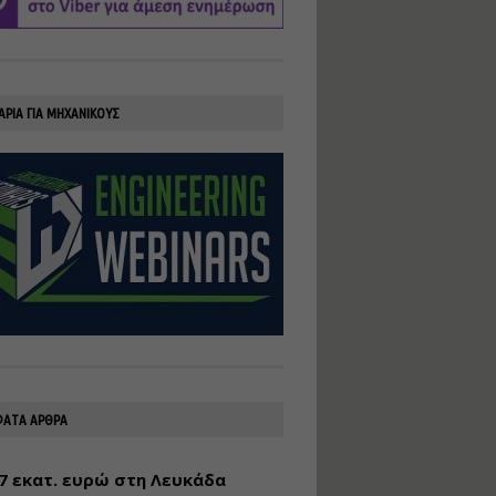
υλοποίηση
φωτοβολταϊκών
συστημάτων για
αυτοπαραγωγή (Net-
Billing)
ΑΡΙΑ ΓΙΑ ΜΗΧΑΝΙΚΟΥΣ
Εισηγητής:
Νικόλαος Παπαναστασίου
Τιμή από: €230.00
Διάρκεια: 16 ώρες
Αρχιτεκτονικός
Σχεδιασμός με το
Rhinoceros
Εισηγητής:
Κυριάκος Γολέμης
Τιμή από: €275.00
Διάρκεια: 18 ώρες
ΑΤΑ ΑΡΘΡΑ
7 εκατ. ευρώ στη Λευκάδα
Σχεδιασμός και