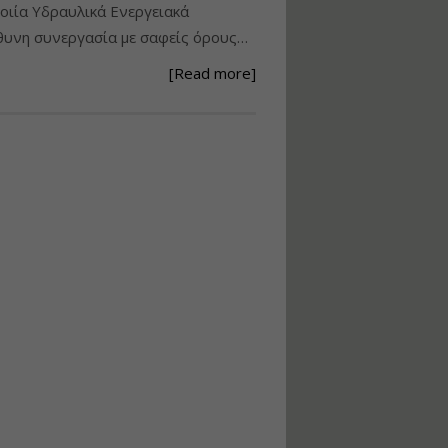
ιία Υδραυλικά Ενεργειακά
Ανάθεση – Εκτέλεση –
υνη συνεργασία με σαφείς όρους…
Επίβλεψη Δημοσίων
Έργων με τον
[Read more]
Ν.4782/2021
Εισηγητής:
Ζήσης Παπασταμάτης
Τιμή από: €220.00
Διάρκεια: 18 ώρες
Σχεδιασμός, μελέτη
και τεχνική
υλοποίηση
φωτοβολταϊκών
συστημάτων για
αυτοπαραγωγή (Net-
metering)
Εισηγητής:
Νικόλαος Παπαναστασίου
Τιμή από: €215.00
Διάρκεια: 16 ώρες