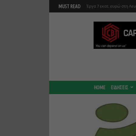
Έργα 7 εκατ. ευρώ στη Λε
MUST READ
Ανάκαμψης και υλοποιούντ
Γ. Στάσσης: Προχωρούν και
Center - Χτίζουμε μια πιο
HOME
ΕΙΔΗΣΕΙΣ