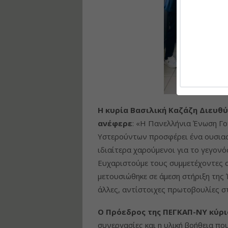
Η κυρία Βασιλική Καζάζη Διευθ
ανέφερε
: «Η Πανελλήνια Ένωση Γ
Υστερούντων προσφέρει ένα ουσιαστι
ιδιαίτερα χαρούμενοι για το γεγον
Ευχαριστούμε τους συμμετέχοντες 
μετουσιώθηκε σε άμεση στήριξη της
άλλες, αντίστοιχες πρωτοβουλίες σ
Ο Πρόεδρος της ΠΕΓΚΑΠ-ΝΥ κύρι
συνεργασίες και η υλική βοήθεια π