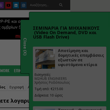

ΣΕΜΙΝΑΡΙΑ ΓΙΑ ΜΗΧΑΝΙΚΟΥΣ
(Video On Demand, DVD και
USB Flash Drive)
Close (X)
Αποτίμηση και
δομητικές επεμβάσεις
εξωστών σε
υφιστάμενα κτίρια
 WORK
ΕΠΙΚΟΙΝΩΝΙΑ
Εισηγητές:
M2HUB ENGINEERS
Χρήστος Ροδόπουλος
δος
Εγγραφή
Ανάκτηση κωδικού
Τιμή από: €215.00
Διάρκεια: 10 ώρες
ετε λογαριασμό;