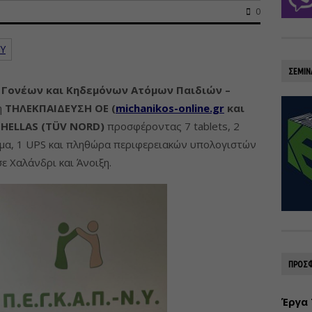
0
Υ
ΣΕΜΙΝ
 Γονέων και Κηδεμόνων Ατόμων Παιδιών –
η
ΤΗΛΕΚΠΑΙΔΕΥΣΗ ΟΕ (
michanikos-online.gr
και
 HELLAS (TÜV NORD)
προσφέροντας 7 tablets, 2
σώμα, 1 UPS και πληθώρα περιφερειακών υπολογιστών
ε Χαλάνδρι και Άνοιξη.
ΠΡΟΣΦ
Έργα 