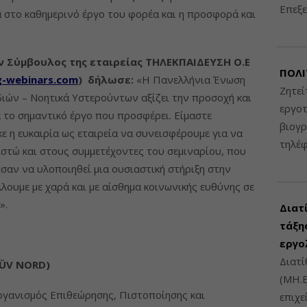
Επεξε
 στο καθημερινό έργο του φορέα και η προσφορά και
 Σύμβουλος της εταιρείας ΤΗΛΕΚΠΑΙΔΕΥΣΗ Ο.Ε
ΠΟΛΙ
g-webinars.com
) δήλωσε:
«Η Πανελλήνια Ένωση
Ζητεί
ιών – Νοητικά Υστερούντων αξίζει την προσοχή και
εργοτ
α το σημαντικό έργο που προσφέρει. Είμαστε
βιογ
ε η ευκαιρία ως εταιρεία να συνεισφέρουμε για να
τηλέ
ιστώ και στους συμμετέχοντες του σεμιναρίου, που
σαν να υλοποιηθεί μια ουσιαστική στήριξη στην
λουμε με χαρά και με αίσθημα κοινωνικής ευθύνης σε
».
Διατ
τάξης
εργο
Διατί
Ü
V
NORD
)
(ΜΗ.Ε
γανισμός Επιθεώρησης, Πιστοποίησης και
επιχε