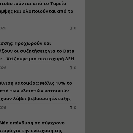
κατασκευή
ατοδοτούνται από το Ταμείο
κoλυμβητικής
αμψης και υλοποιούνται από το
υδατοδεξαμενής
Εισηγητής:
Χρήστος Ροδόπουλος
2026
0
Τιμή από: €230.00
Διάρκεια: 14 ώρες
άσσης: Προχωρούν και
ζουν οι συζητήσεις για το Data
r - Χτίζουμε μια πιο ισχυρή ΔΕΗ
Διαδικασία
αδειοδότησης και
2026
0
έκδοσης
πιστοποιητικού
κατάταξης
ίνιση Κατοικίας: Μόλις 10% το
τουριστικών μονάδων
στό των κλειστών κατοικιών
Εισηγητές:
έχουν λάβει βεβαίωση ένταξης
Γραμματή Μπακλατσή
Νικόλαος Σαρούκος
2026
0
Τιμή από: €145.00
Διάρκεια: 8 ώρες
 Νέα επένδυση σε σύγχρονο
ισμό για την ενίσχυση της