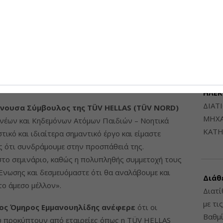
Μηχαν
Β', Β
6948
ΔΙΑΤ
ΗΛΕ
ΔΙΑΤ
ύνουσα Σύμβουλος της TÜV HELLAS (TÜV NORD)
ΜΗΧΑ
ονέων και Κηδεμόνων Ατόμων Παιδιών – Νοητικά
ΚΑΤΗ
κό και ιδιαίτερα σημαντικό έργο και είμαστε
ός ότι συνδράμουμε στην προσπάθειά της.
στο σεμινάριο, καθώς η πολυπληθής συμμετοχή τους
 Ένωσης και δεσμευόμαστε ότι θα αναλάβουμε και
Διάθ
το άμεσο μέλλον».
Διατί
με τι
ος Όμηρος Εμμανουηλίδης ανέφερε
ότι οι
Βαθμί
ου προκύπτουν από εταιρείες όπως η TÜV HELLAS