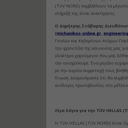
(TÜV NORD) συμβάλλουν τα μέγιστα
στήριξή της είναι ανεκτίμητες.
Ο Δημήτρης Στάβαρης Διευθύνων
(
michanikos-online.gr
,
engineerin
Γονέων και Κηδεμόνων Ατόμων Παιδ
την φροντίδα της κοινωνίας μας γι
ιδιαίτερα χαρούμενοι που μας δόθηκ
την ενισχύσουμε. Ένα μεγάλο ευχαρ
με την ευρεία συμμετοχή τους βοήθη
Ένωση. Δεσμευόμαστε ότι θα συμβάλ
ανάλογες πρωτοβουλίες στο μέλλον
Λίγα λόγια για την
T
Ü
V
HELLAS
(
T
Η TÜV HELLAS (TÜV NORD) είναι Ορ