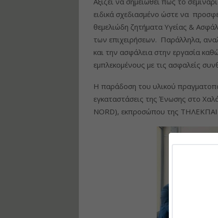
Αξίζει να σημειωθεί πως το σεμινάρι
ειδικά σχεδιασμένο ώστε να προσφέρ
θεμελιώδη ζητήματα Υγείας & Ασφάλ
των επιχειρήσεων. Παράλληλα, αναλύ
και την ασφάλεια στην εργασία καθ
εμπλεκομένους με τις ασφαλείς συνθ
Η παράδοση του υλικού πραγματοποι
εγκαταστάσεις της Ένωσης στο Χαλά
NORD), εκπροσώπου της ΤΗΛΕΚΠΑΙ