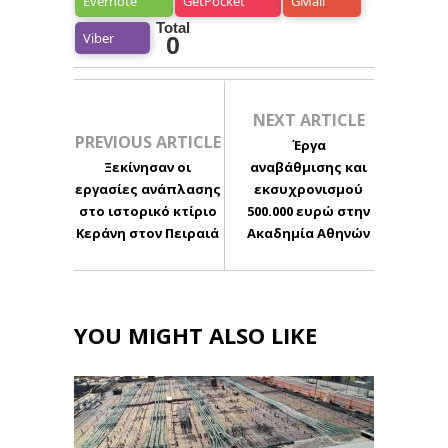
Evernote
GetPocket
GMail
Total
Viber
0
NEXT ARTICLE
PREVIOUS ARTICLE
Έργα
Ξεκίνησαν οι
αναβάθμισης και
εργασίες ανάπλασης
εκσυχρονισμού
στο ιστορικό κτίριο
500.000 ευρώ στην
Κεράνη στον Πειραιά
Ακαδημία Αθηνών
YOU MIGHT ALSO LIKE