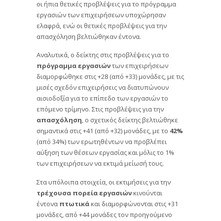
οι ήπια θετικές προβλέψεις για το πρόγραμμα
εργασιών των επιχειρήσεων υποχώρησαν
ελαφρά, ενώ οι θετικές προβλέψεις για την
απασχόληση βελτιώθηκαν έντονα.
Αναλυτικά, ο δείκτης στις προβλέψεις για το
πρόγραμμα εργασιών
των επιχειρήσεων
διαμορφώθηκε στις +28 (από +33) μονάδες, με τις
μισές σχεδόν επιχειρήσεις να διατυπώνουν
αισιοδοξία για το επίπεδο των εργασιών το
επόμενο τρίμηνο. Στις προβλέψεις για την
απασχόληση
, ο σχετικός δείκτης βελτιώθηκε
σημαντικά στις +41 (από +32) μονάδες, με το
42%
(από 34%) των ερωτηθέντων να προβλέπει
αύξηση των θέσεων εργασίας και μόλις το 1%
των επιχειρήσεων να εκτιμά μείωσή τους.
Στα υπόλοιπα στοιχεία, οι εκτιμήσεις για την
τρέχουσα πορεία εργασιών
κινούνται
έντονα
πτωτικά
και διαμορφώνονται στις +31
μονάδες, από +44 μονάδες τον προηγούμενο