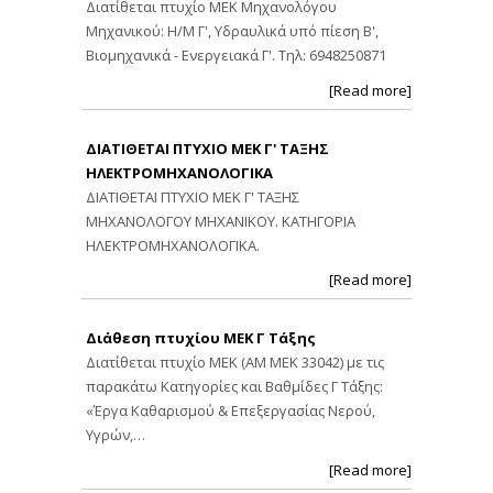
Διατίθεται πτυχίο ΜΕΚ Μηχανολόγου
Μηχανικού: Η/Μ Γ', Υδραυλικά υπό πίεση Β',
Βιομηχανικά - Ενεργειακά Γ'. Τηλ: 6948250871
[Read more]
ΔΙΑΤΙΘΕΤΑΙ ΠΤΥΧΙΟ ΜΕΚ Γ' ΤΑΞΗΣ
ΗΛΕΚΤΡΟΜΗΧΑΝΟΛΟΓΙΚΑ
ΔΙΑΤΙΘΕΤΑΙ ΠΤΥΧΙΟ ΜΕΚ Γ' ΤΑΞΗΣ
ΜΗΧΑΝΟΛΟΓΟΥ ΜΗΧΑΝΙΚΟΥ. ΚΑΤΗΓΟΡΙΑ
ΗΛΕΚΤΡΟΜΗΧΑΝΟΛΟΓΙΚΑ.
[Read more]
Διάθεση πτυχίου ΜΕΚ Γ Τάξης
Διατίθεται πτυχίο ΜΕΚ (ΑΜ ΜΕΚ 33042) με τις
παρακάτω Κατηγορίες και Βαθμίδες Γ Τάξης:
«Έργα Καθαρισμού & Επεξεργασίας Νερού,
Υγρών,…
[Read more]