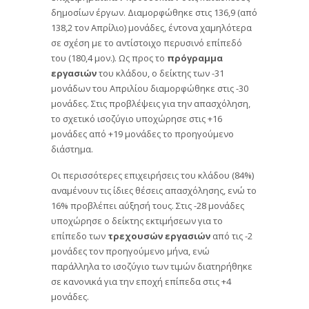
δημοσίων έργων. Διαμορφώθηκε στις 136,9 (από
138,2 τον Απρίλιο) μονάδες, έντονα χαμηλότερα
σε σχέση με το αντίστοιχο περυσινό επίπεδό
του (180,4 μον.). Ως προς το
πρόγραμμα
εργασιών
του κλάδου, ο δείκτης των -31
μονάδων του Απριλίου διαμορφώθηκε στις -30
μονάδες. Στις προβλέψεις για την απασχόληση,
το σχετικό ισοζύγιο υποχώρησε στις +16
μονάδες από +19 μονάδες το προηγούμενο
διάστημα.
Οι περισσότερες επιχειρήσεις του κλάδου (84%)
αναμένουν τις ίδιες θέσεις απασχόλησης, ενώ το
16% προβλέπει αύξησή τους. Στις -28 μονάδες
υποχώρησε ο δείκτης εκτιμήσεων για το
επίπεδο των
τρεχουσών εργασιών
από τις -2
μονάδες τον προηγούμενο μήνα, ενώ
παράλληλα το ισοζύγιο των τιμών διατηρήθηκε
σε κανονικά για την εποχή επίπεδα στις +4
μονάδες.