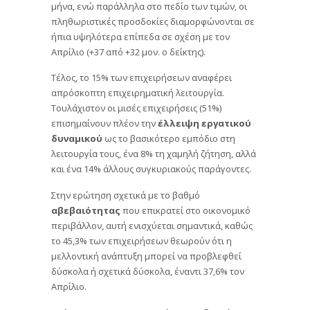
μήνα, ενώ παράλληλα στο πεδίο των τιμών, οι
πληθωριστικές προσδοκίες διαμορφώνονται σε
ήπια υψηλότερα επίπεδα σε σχέση με τον
Απρίλιο (+37 από +32 μον. ο δείκτης).
Τέλος, το 15% των επιχειρήσεων αναφέρει
απρόσκοπτη επιχειρηματική λειτουργία.
Τουλάχιστον οι μισές επιχειρήσεις (51%)
επισημαίνουν πλέον την
έλλειψη εργατικού
δυναμικού
ως το βασικότερο εμπόδιο στη
λειτουργία τους, ένα 8% τη χαμηλή ζήτηση, αλλά
και ένα 14% άλλους συγκυριακούς παράγοντες.
Στην ερώτηση σχετικά με το βαθμό
αβεβαιότητας
που επικρατεί στο οικονομικό
περιβάλλον, αυτή ενισχύεται σημαντικά, καθώς
το 45,3% των επιχειρήσεων θεωρούν ότι η
μελλοντική ανάπτυξη μπορεί να προβλεφθεί
δύσκολα ή σχετικά δύσκολα, έναντι 37,6% τον
Απρίλιο.