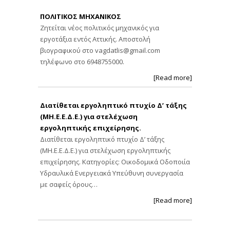
ΠΟΛΙΤΙΚΟΣ ΜΗΧΑΝΙΚΟΣ
Ζητείται νέος πολιτικός μηχανικός για
εργοτάξια εντός Αττικής. Αποστολή
βιογραφικού στο
vagdatlis@gmail.com
τηλέφωνο στο 6948755000.
[Read more]
Διατίθεται εργοληπτικό πτυχίο Δ’ τάξης
(ΜΗ.Ε.Ε.Δ.Ε.) για στελέχωση
εργοληπτικής επιχείρησης.
Διατίθεται εργοληπτικό πτυχίο Δ’ τάξης
(ΜΗ.Ε.Ε.Δ.Ε.) για στελέχωση εργοληπτικής
επιχείρησης. Κατηγορίες: Οικοδομικά Οδοποιία
Υδραυλικά Ενεργειακά Υπεύθυνη συνεργασία
με σαφείς όρους…
[Read more]