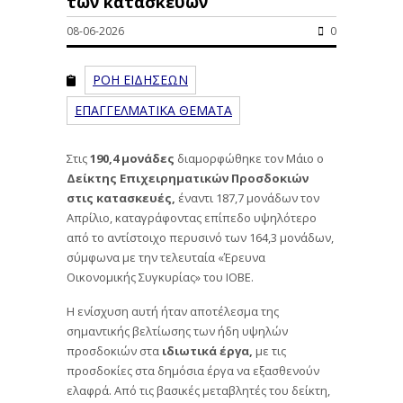
των κατασκευών
08-06-2026
0
ΡΟΗ ΕΙΔΗΣΕΩΝ
ΕΠΑΓΓΕΛΜΑΤΙΚΑ ΘΕΜΑΤΑ
Στις
190,4 μονάδες
διαμορφώθηκε τον Μάιο ο
Δείκτης Επιχειρηματικών Προσδοκιών
στις κατασκευές,
έναντι 187,7 μονάδων τον
Απρίλιο, καταγράφοντας επίπεδο υψηλότερο
από το αντίστοιχο περυσινό των 164,3 μονάδων,
σύμφωνα με την τελευταία «Έρευνα
Οικονομικής Συγκυρίας» του ΙΟΒΕ.
Η ενίσχυση αυτή ήταν αποτέλεσμα της
σημαντικής βελτίωσης των ήδη υψηλών
προσδοκιών στα
ιδιωτικά έργα,
με τις
προσδοκίες στα δημόσια έργα να εξασθενούν
ελαφρά. Από τις βασικές μεταβλητές του δείκτη,