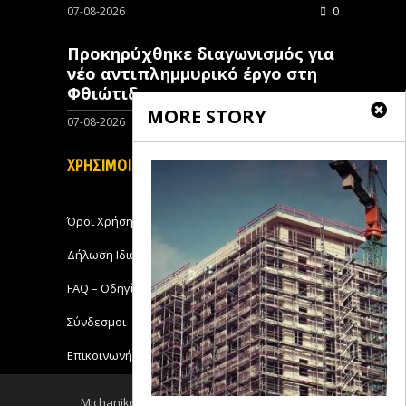
07-08-2026
0
Προκηρύχθηκε διαγωνισμός για
νέo αντιπλημμυρικό έργο στη
Φθιώτιδα
MORE STORY
07-08-2026
0
ΧΡΗΣΙΜΟΙ ΣΥΝΔΕΣΜΟΙ
Όροι Χρήσης
Δήλωση Ιδιωτικότητας
FAQ – Οδηγίες Χρήσης
Σύνδεσμοι
Επικοινωνήστε με το Michanikos-Online
Michanikos-Online 2018 - All Rights Reserved