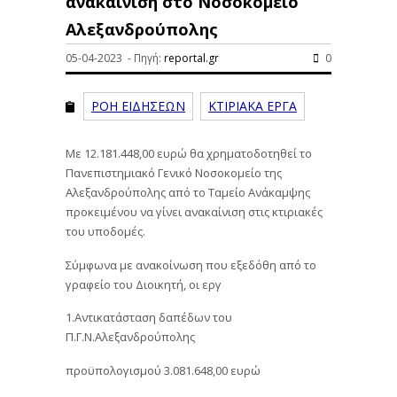
ανακαίνιση στο Νοσοκομείο
Αλεξανδρούπολης
05-04-2023 - Πηγή:
reportal.gr
0
ΡΟΗ ΕΙΔΗΣΕΩΝ
ΚΤΙΡΙΑΚΑ ΕΡΓΑ
Με 12.181.448,00 ευρώ θα χρηματοδοτηθεί το
Πανεπιστημιακό Γενικό Νοσοκομείο της
Αλεξανδρούπολης από το Ταμείο Ανάκαμψης
προκειμένου να γίνει ανακαίνιση στις κτιριακές
του υποδομές.
Σύμφωνα με ανακοίνωση που εξεδόθη από το
γραφείο του Διοικητή, οι εργ
1.Αντικατάσταση δαπέδων του
Π.Γ.Ν.Αλεξανδρούπολης
προϋπολογισμού 3.081.648,00 ευρώ