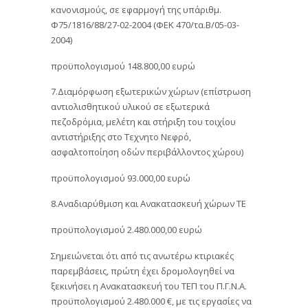
κανονισμούς, σε εφαρμογή της υπ΄αριθμ.
Φ75/1816/88/27-02-2004 (ΦΕΚ 470/τα.Β/05-03-
2004)
προϋπολογισμού 148.800,00 ευρώ
7.Διαμόρφωση εξωτερικών χώρων (επίστρωση
αντιολισθητικού υλικού σε εξωτερικά
πεζοδρόμια, μελέτη και στήριξη του τοιχίου
αντιστήριξης στο Τεχνητο Νεφρό,
ασφαλτοποίηση οδών περιβάλλοντος χώρου)
προϋπολογισμού 93.000,00 ευρώ
8.Αναδιαρύθμιση και Ανακατασκευή χώρων ΤΕ
προϋπολογισμού 2.480.000,00 ευρώ
Σημειώνεται ότι από τις ανωτέρω κτιριακές
παρεμβάσεις, πρώτη έχει δρομολογηθεί να
ξεκινήσει η Ανακατασκευή του ΤΕΠ του Π.Γ.Ν.Α.
προϋπολογισμού 2.480.000 €, με τις εργασίες να