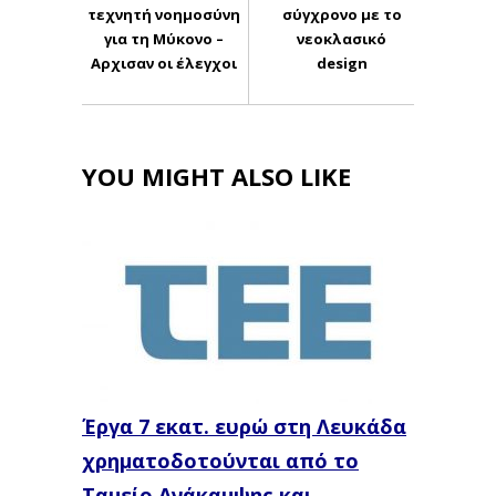
τεχνητή νοημοσύνη
σύγχρονο με το
για τη Μύκονο –
νεοκλασικό
Αρχισαν οι έλεγχοι
design
YOU MIGHT ALSO LIKE
Έργα 7 εκατ. ευρώ στη Λευκάδα
χρηματοδοτούνται από το
Ταμείο Ανάκαμψης και