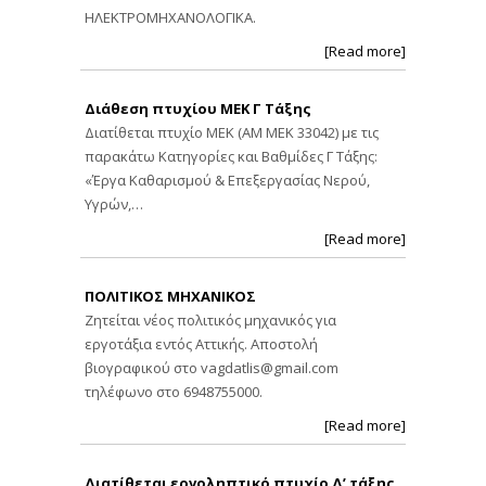
ΗΛΕΚΤΡΟΜΗΧΑΝΟΛΟΓΙΚΑ.
[Read more]
Διάθεση πτυχίου ΜΕΚ Γ Τάξης
Διατίθεται πτυχίο ΜΕΚ (ΑΜ ΜΕΚ 33042) με τις
παρακάτω Κατηγορίες και Βαθμίδες Γ Τάξης:
«Έργα Καθαρισμού & Επεξεργασίας Νερού,
Υγρών,…
[Read more]
ΠΟΛΙΤΙΚΟΣ ΜΗΧΑΝΙΚΟΣ
Ζητείται νέος πολιτικός μηχανικός για
εργοτάξια εντός Αττικής. Αποστολή
βιογραφικού στο
vagdatlis@gmail.com
τηλέφωνο στο 6948755000.
[Read more]
Διατίθεται εργοληπτικό πτυχίο Δ’ τάξης