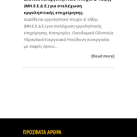
(ΜΗ.Ε.Ε.Δ.Ε.) για στελέχωση
εργοληπτικής επιχείρησης.
Διατίθεται εργοληπτικό πτυχίο Δ’ τάξης
(ΜΗ.Ε.Ε.Δ.Ε.) για στελέχωση εργοληπτικής
επιχείρησης. Κατηγορίες: Οικοδομικά Οδοποιία
Υδραυλικά Ενεργειακά Υπεύθυνη συνεργασία
με σαφείς όρους…
[Read more]
ΠΡΟΣΦΑΤΑ ΑΡΘΡΑ