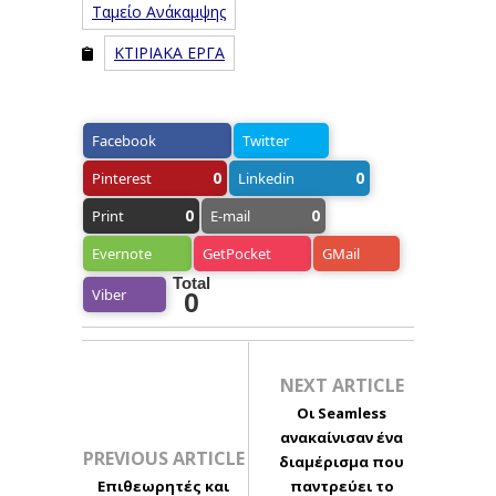
Ταμείο Ανάκαμψης
ΚΤΙΡΙΑΚΑ ΕΡΓΑ
Facebook
Twitter
0
0
Pinterest
Linkedin
0
0
Print
E-mail
Evernote
GetPocket
GMail
Total
Viber
0
NEXT ARTICLE
Οι Seamless
ανακαίνισαν ένα
PREVIOUS ARTICLE
διαμέρισμα που
Επιθεωρητές και
παντρεύει το