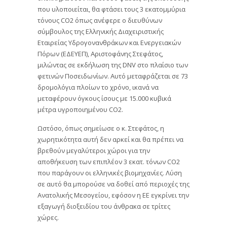
που υλοποιείται, θα φτάσει τους 3 εκατομμύρια
τόνους CO2 όπως ανέφερε ο διευθύνων
σύμβουλος της Ελληνικής Διαχειριστικής
Εταιρείας Υδρογονανθράκων και Ενεργειακών
Πόρων (ΕΔΕΥΕΠ), Αριστοφάνης Στεφάτος,
μιλώντας σε εκδήλωση της DNV στο πλαίσιο των
φετινών Ποσειδωνίων. Αυτό μεταφράζεται σε 73
δρομολόγια πλοίων το χρόνο, ικανά να
μεταφέρουν όγκους ίσους με 15.000 κυβικά
μέτρα υγροποιημένου CO2.
Ωστόσο, όπως σημείωσε ο κ. Στεφάτος, η
χωρητικότητα αυτή δεν αρκεί και θα πρέπει να
βρεθούν μεγαλύτεροι χώροι για την
αποθήκευση των επιπλέον 3 εκατ. τόνων CO2
που παράγουν οι ελληνικές βιομηχανίες. Λύση
σε αυτό θα μπορούσε να δοθεί από περιοχές της
Ανατολικής Μεσογείου, εφόσον η ΕΕ εγκρίνει την
εξαγωγή διοξειδίου του άνθρακα σε τρίτες
χώρες.