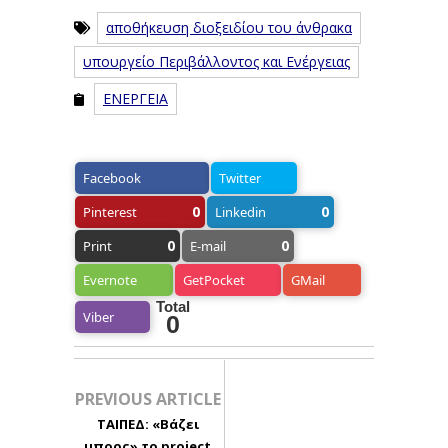
αποθήκευση διοξειδίου του άνθρακα
υπουργείο Περιβάλλοντος και Ενέργειας
ΕΝΕΡΓΕΙΑ
Facebook
Twitter
0
0
Pinterest
Linkedin
0
0
Print
E-mail
Evernote
GetPocket
GMail
Total
Viber
0
PREVIOUS ARTICLE
ΤΑΙΠΕΔ: «Βάζει
μπρος» το project