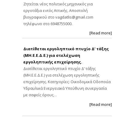
Ζητείται νέος πολιτικός μηχανικός για
εργοτάξια εντός Αττικής. Αποστολή
βιογραφικού στο
vagdatlis@gmail.com
τηλέφωνο στο 6948755000.
[Read more]
Διατίθεται εργοληπτικό πτυχίο Δ’ τάξης
(ΜΗ.Ε.Ε.Δ.Ε.) για στελέχωση
εργοληπτικής επιχείρησης.
Διατίθεται εργοληπτικό πτυχίο Δ’ τάξης
(ΜΗ.Ε.Ε.Δ.Ε.) για στελέχωση εργοληπτικής
επιχείρησης. Κατηγορίες: Οικοδομικά Οδοποιία
Υδραυλικά Ενεργειακά Υπεύθυνη συνεργασία
με σαφείς όρους…
[Read more]