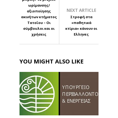
ωρίμανσης/
NEXT ARTICLE
αξιοποίησης
ακινήτων κτήματος
Στροφή στα
Τατοΐου – Οι
«παθητικά
σύμβουλοι και οι
κτίρια» κάνουν οι
χρήσεις
Ελληνες
YOU MIGHT ALSO LIKE