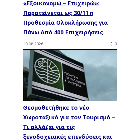
«Εξοικονομώ – Επιχειρώ»:
Παρατείνεται ως 30/11 η
Προθεσμία Ολοκλήρωσης για
Πάνω Από 400 Επιχειρήσεις
10-08-2026
0
Θεσμοθετήθηκε το νέο
Χωροταξικό για τον Τουρισμό –
Τι αλλάζει για τις
ξενοδοχειακές επενδύσεις και