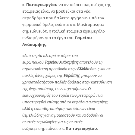
κ.
Παπαγεωργίου
να αναφέρει πως στόχος της
εταιρείας είναι να βρεθεί και στα νέα
αεροδρόμια που θα λειτουργήσουν υπό τον
γερμανικό όμιλο, ενώ και ο κ. Mastropasqua
σημειώνει ότι η ιταλική εταιρεία έχει μεγάλο
ενδιαφέρον για τα έργα του
Ταμείου
Ανάκαμψης
.
«Από τη μία πλευρά οι πόροι του
ευρωπαϊκού
Ταμείου Ανάκαμψης
αποτελούν τη
σημαντικότερη προσδοκία στην
Ελλάδα
όπως και σε
πολλές άλλες χώρες της
Ευρώπης
, μπορούν να
χρηματοδοτήσουν πολλές δράσεις στην κατεύθυνση
της ψηφιοποίησης των επιχειρήσεων. Ο
εκσυγχρονισμός του τομέα των μεταφορών θα
υποστηριχθεί επίσης από τα κεφάλαια ανάκαμψης,
αλλά η ευαισθητοποίηση των λύσεων είναι
θεμελιώδης για να μοιραστούν και να δοθούν οι
σωστές τεχνολογίες για τις σωστές
ανάγκες»
σημειώνει ο κ.
Παπαγεωργίου
.