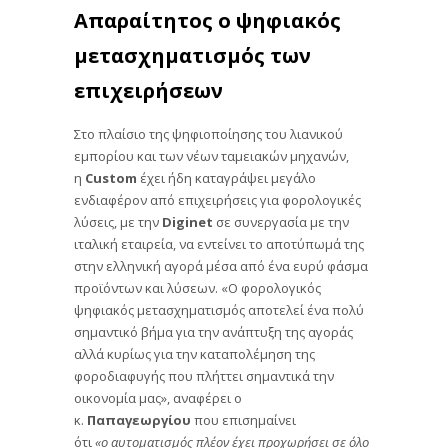
Απαραίτητος ο ψηφιακός
μετασχηματισμός των
επιχειρήσεων
Στο πλαίσιο της ψηφιοποίησης του λιανικού
εμπορίου και των νέων ταμειακών μηχανών,
η
Custom
έχει ήδη καταγράψει μεγάλο
ενδιαφέρον από επιχειρήσεις για φορολογικές
λύσεις, με την
Diginet
σε συνεργασία με την
ιταλική εταιρεία, να εντείνει το αποτύπωμά της
στην ελληνική αγορά μέσα από ένα ευρύ φάσμα
προϊόντων και λύσεων. «Ο φορολογικός
ψηφιακός μετασχηματισμός αποτελεί ένα πολύ
σημαντικό βήμα για την ανάπτυξη της αγοράς
αλλά κυρίως για την καταπολέμηση της
φοροδιαφυγής που πλήττει σημαντικά την
οικονομία μας», αναφέρει ο
κ.
Παπαγεωργίου
που επισημαίνει
ότι
«ο αυτοματισμός πλέον έχει προχωρήσει σε όλο