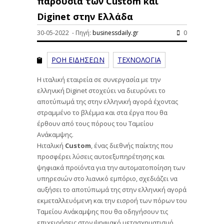
παρουσία των Custom και
Diginet στην Ελλάδα
30-05-2022 - Πηγή:
businessdaily.gr
0
ΡΟΗ ΕΙΔΗΣΕΩΝ
ΤΕΧΝΟΛΟΓΙΑ
Η ιταλική εταιρεία σε συνεργασία με την
ελληνική Diginet στοχεύει να διευρύνει το
αποτύπωμά της στην ελληνική αγορά έχοντας
στραμμένο το βλέμμα και στα έργα που θα
έρθουν από τους πόρους του Ταμείου
Ανάκαμψης.
Ηιταλική
Custom
, ένας διεθνής παίκτης που
προσφέρει λύσεις αυτοεξυπηρέτησης και
ψηφιακά προϊόντα για την αυτοματοποίηση των
υπηρεσιών στο λιανικό εμπόριο, σχεδιάζει να
αυξήσει το αποτύπωμά της στην ελληνική αγορά
εκμεταλλευόμενη και την εισροή των πόρων του
Ταμείου Ανάκαμψης που θα οδηγήσουν τις
επιχειρήσεις στον ψηφιακό μετασχηματισμό