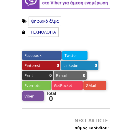
ψηφιακό άλμα
ΤΕΧΝΟΛΟΓΙΑ
Facebook
Twitter
0
0
Pinterest
Linkedin
0
0
Print
E-mail
Evernote
GetPocket
GMail
Total
Viber
0
NEXT ARTICLE
Ισθμός Κορίνθου: