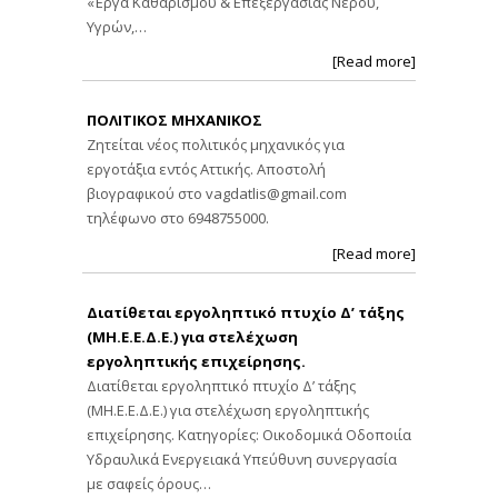
«Έργα Καθαρισμού & Επεξεργασίας Νερού,
Υγρών,…
[Read more]
ΠΟΛΙΤΙΚΟΣ ΜΗΧΑΝΙΚΟΣ
Ζητείται νέος πολιτικός μηχανικός για
εργοτάξια εντός Αττικής. Αποστολή
βιογραφικού στο
vagdatlis@gmail.com
τηλέφωνο στο 6948755000.
[Read more]
Διατίθεται εργοληπτικό πτυχίο Δ’ τάξης
(ΜΗ.Ε.Ε.Δ.Ε.) για στελέχωση
εργοληπτικής επιχείρησης.
Διατίθεται εργοληπτικό πτυχίο Δ’ τάξης
(ΜΗ.Ε.Ε.Δ.Ε.) για στελέχωση εργοληπτικής
επιχείρησης. Κατηγορίες: Οικοδομικά Οδοποιία
Υδραυλικά Ενεργειακά Υπεύθυνη συνεργασία
με σαφείς όρους…