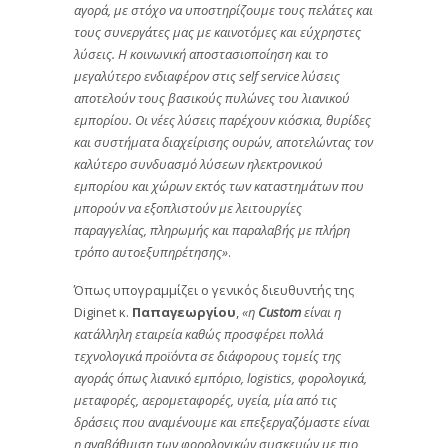
αγορά, με στόχο να υποστηρίζουμε τους πελάτες και
τους συνεργάτες μας με καινοτόμες και εύχρηστες
λύσεις. Η κοινωνική αποστασιοποίηση και το
μεγαλύτερο ενδιαφέρον στις self service λύσεις
αποτελούν τους βασικούς πυλώνες του λιανικού
εμπορίου. Οι νέες λύσεις παρέχουν κιόσκια, θυρίδες
και συστήματα διαχείρισης ουρών, αποτελώντας τον
καλύτερο συνδυασμό λύσεων ηλεκτρονικού
εμπορίου και χώρων εκτός των καταστημάτων που
μπορούν να εξοπλιστούν με λειτουργίες
παραγγελίας, πληρωμής και παραλαβής με πλήρη
τρόπο αυτοεξυπηρέτησης»
.
Όπως υπογραμμίζει ο γενικός διευθυντής της
Diginet κ.
Παπαγεωργίου
,
«η
Custom
είναι η
κατάλληλη εταιρεία καθώς προσφέρει πολλά
τεχνολογικά προϊόντα σε διάφορους τομείς της
αγοράς όπως λιανικό εμπόριο, logistics, φορολογικά,
μεταφορές, αερομεταφορές, υγεία, μία από τις
δράσεις που αναμένουμε και επεξεργαζόμαστε είναι
η αναβάθμιση των φορολογικών συσκευών με πιο