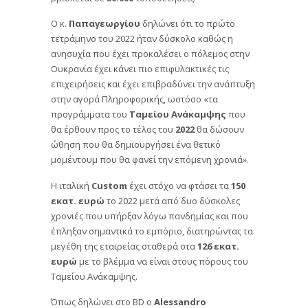
Ο κ.
Παπαγεωργίου
δηλώνει ότι το πρώτο
τετράμηνο του 2022 ήταν δύσκολο καθώς η
ανησυχία που έχει προκαλέσει ο πόλεμος στην
Ουκρανία έχει κάνει πιο επιφυλακτικές τις
επιχειρήσεις και έχει επιβραδύνει την ανάπτυξη
στην αγορά Πληροφορικής, ωστόσο «τα
προγράμματα του
Ταμείου Ανάκαμψης
που
θα έρθουν προς το τέλος του
2022
θα δώσουν
ώθηση που θα δημιουργήσει ένα θετικό
μομέντουμ που θα φανεί την επόμενη χρονιά».
Η ιταλική
Custom
έχει στόχο να φτάσει τα
150
εκατ. ευρώ
το 2022 μετά από δυο δύσκολες
χρονιές που υπήρξαν λόγω πανδημίας και που
έπληξαν σημαντικά το εμπόριο, διατηρώντας τα
μεγέθη της εταιρείας σταθερά στα
126 εκατ.
ευρώ
με το βλέμμα να είναι στους πόρους του
Ταμείου Ανάκαμψης.
Όπως δηλώνει στο BD ο
Alessandro