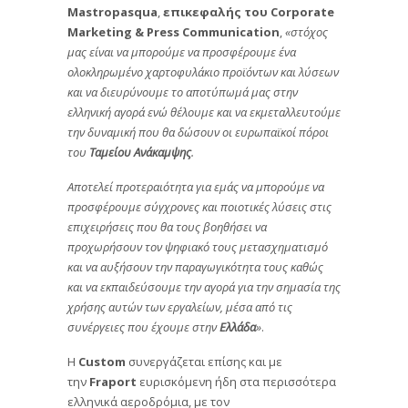
Mastropasqua
,
επικεφαλής του Corporate
Marketing & Press Communication
,
«στόχος
μας είναι να μπορούμε να προσφέρουμε ένα
ολοκληρωμένο χαρτοφυλάκιο προϊόντων και λύσεων
και να διευρύνουμε το αποτύπωμά μας στην
ελληνική αγορά ενώ θέλουμε και να εκμεταλλευτούμε
την δυναμική που θα δώσουν οι ευρωπαϊκοί πόροι
του
Ταμείου Ανάκαμψης
.
Αποτελεί προτεραιότητα για εμάς να μπορούμε να
προσφέρουμε σύγχρονες και ποιοτικές λύσεις στις
επιχειρήσεις που θα τους βοηθήσει να
προχωρήσουν τον ψηφιακό τους μετασχηματισμό
και να αυξήσουν την παραγωγικότητα τους καθώς
και να εκπαιδεύσουμε την αγορά για την σημασία της
χρήσης αυτών των εργαλείων, μέσα από τις
συνέργειες που έχουμε στην
Ελλάδα
»
.
Η
Custom
συνεργάζεται επίσης και με
την
Fraport
ευρισκόμενη ήδη στα περισσότερα
ελληνικά αεροδρόμια, με τον