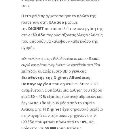
τους.
Η εταιρεία πραγματοποίησε το πρώτο της
roadshow στην
Ελλάδα
μαζί με
την
DIGINET
που αποτελεί τον συνεργάτη της
στην
Ελλάδα
παρουσιάζοντας όλες τις λύσεις
που μπορούν να καλύψουν κάθε κλάδο της
αγοράς.
«Οι πωλήσεις στην Ελλάδα είναι περίπου
3 εκατ.
ευρώ
και φέτος αναμένεται να κινηθούν στα ίδια
επίπεδα»
, αναφέρει στο BD ο
γενικός
διευθυντής της Diginet Αθανάσιος
Παπαγεωργίου
που σημειώνει ότι το 2023
αναμένεται να υπάρξει μια αύξηση του τζίρου
κατά
30 – 40%
εξαιτίας των αναβαθμίσεων και
έργων που θα γίνουν μέσα από το Ταμείο
Ανάκαμψης. Η
Diginet
έχει σημαντικό μερίδιο
στην αγορά των ταμειακών μηχανών στην
Ελλάδα που φτάνει πάνω από το
10%
, και
βρίσκεται σε
50.000
τοποθετήσεις.