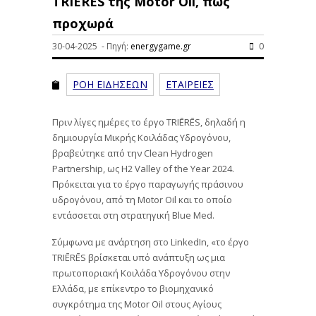
TRIĒRĒS της Motor Oil, πώς
προχωρά
30-04-2025 - Πηγή:
energygame.gr
0
ΡΟΗ ΕΙΔΗΣΕΩΝ
ΕΤΑΙΡΕΙΕΣ
Πριν λίγες ημέρες το έργο TRIĒRĒS, δηλαδή η
δημιουργία Μικρής Κοιλάδας Υδρογόνου,
βραβεύτηκε από την Clean Hydrogen
Partnership, ως H2 Valley of the Year 2024.
Πρόκειται για το έργο παραγωγής πράσινου
υδρογόνου, από τη Motor Oil και το οποίο
εντάσσεται στη στρατηγική Blue Med.
Σύμφωνα με ανάρτηση στο LinkedIn, «το έργο
TRIĒRĒS βρίσκεται υπό ανάπτυξη ως μια
πρωτοποριακή Κοιλάδα Υδρογόνου στην
Ελλάδα, με επίκεντρο το βιομηχανικό
συγκρότημα της Motor Oil στους Αγίους