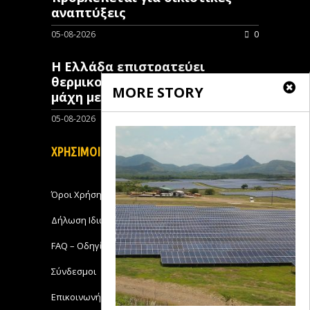
αναπτύξεις
05-08-2026
0
Η Ελλάδα επιστρατεύει
θερμικούς δορυφόρους στη
MORE STORY
μάχη με τις πυρκαγιές
05-08-2026
0
ΧΡΗΣΙΜΟΙ ΣΥΝΔΕΣΜΟΙ
Όροι Χρήσης
Δήλωση Ιδιωτικότητας
FAQ – Οδηγίες Χρήσης
Σύνδεσμοι
Επικοινωνήστε με το Michanikos-Online