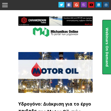

Webinars On Demand
Υδρογόνο: Διάκριση για το έργο