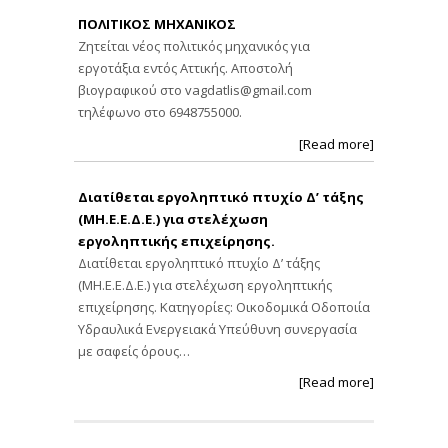
ΠΟΛΙΤΙΚΟΣ ΜΗΧΑΝΙΚΟΣ
Ζητείται νέος πολιτικός μηχανικός για
εργοτάξια εντός Αττικής. Αποστολή
βιογραφικού στο
vagdatlis@gmail.com
τηλέφωνο στο 6948755000.
[Read more]
Διατίθεται εργοληπτικό πτυχίο Δ’ τάξης
(ΜΗ.Ε.Ε.Δ.Ε.) για στελέχωση
εργοληπτικής επιχείρησης.
Διατίθεται εργοληπτικό πτυχίο Δ’ τάξης
(ΜΗ.Ε.Ε.Δ.Ε.) για στελέχωση εργοληπτικής
επιχείρησης. Κατηγορίες: Οικοδομικά Οδοποιία
Υδραυλικά Ενεργειακά Υπεύθυνη συνεργασία
με σαφείς όρους…
[Read more]