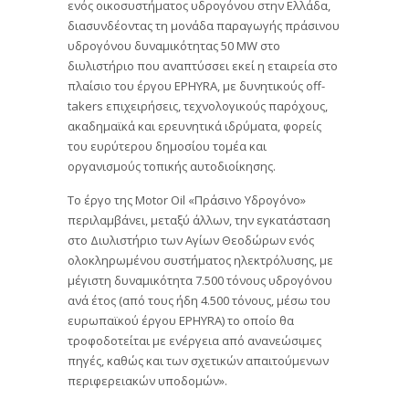
ενός οικοσυστήματος υδρογόνου στην Ελλάδα,
διασυνδέοντας τη μονάδα παραγωγής πράσινου
υδρογόνου δυναμικότητας 50 MW στο
διυλιστήριο που αναπτύσσει εκεί η εταιρεία στο
πλαίσιο του έργου EPHYRA, με δυνητικούς off-
takers επιχειρήσεις, τεχνολογικούς παρόχους,
ακαδημαϊκά και ερευνητικά ιδρύματα, φορείς
του ευρύτερου δημοσίου τομέα και
οργανισμούς τοπικής αυτοδιοίκησης.
Το έργο της Motor Oil «Πράσινο Υδρογόνο»
περιλαμβάνει, μεταξύ άλλων, την εγκατάσταση
στο Διυλιστήριο των Αγίων Θεοδώρων ενός
ολοκληρωμένου συστήματος ηλεκτρόλυσης, με
μέγιστη δυναμικότητα 7.500 τόνους υδρογόνου
ανά έτος (από τους ήδη 4.500 τόνους, μέσω του
ευρωπαϊκού έργου EPHYRA) το οποίο θα
τροφοδοτείται με ενέργεια από ανανεώσιμες
πηγές, καθώς και των σχετικών απαιτούμενων
περιφερειακών υποδομών».