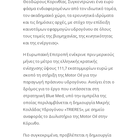
Θεοδώρους Κορινθίας. Συγκεντρώνει ένα ευρύ
φάσμα ενδιαφερομένων από τον ιδιωτικό τομέα,
τον ακαδημαϊκό χώρο, τα ερευνητικά ιδρύματα
και τις δημόσιες αρχές, με στόχο την επίδειξη
καινοτόμων εφαρμογών υδρογόνου σε όλους
τους τομείς της βιομηχανίας, της κινητικότητας
και της ενέργειας».
Η Ευρωπαϊκή Επιτροπή ενέκρινε πριν μερικούς
μήνες το μέτρο της ελληνικής κρατικής
ενίσχυσης ύψους 111,7 εκατομμυρίων ευρώ με
σκοπό τη στήριξη της Motor Oil για την
παραγωγή πράσινου υδρογόνου. Ανοίγει έτσι ο
δρόμος για το έργο που εντάσσεται στη
στρατηγική Blue Med, υπό την ομπρέλα της
οποίας περιλαμβάνεται η δημιουργία Μικρής
Κοιλάδας Υδρογόνου «TRIERES», με σημείο
αναφοράς το Διυλιστήριο της Motor Oil στην
Κόρινθο.
Πιο συγκεκριμένα, προβλέπεται η δημιουργία