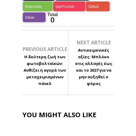
Evernote
GetPocket
GMail
Total
Viber
0
NEXT ARTICLE
PREVIOUS ARTICLE
Αντικειμενικές
Η δεύτερη ζωή των
αξίες: Μπλόκο
φωτοβολταϊκών:
στις αλλαγές έως
Ανθίζει η αγορά των
και το 2027 για να
μεταχειρισμένων
μην αυξηθεί ο
πάνελ
φόρος
YOU MIGHT ALSO LIKE