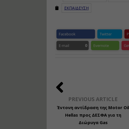
ΕΚΠΑΙΔΕΥΣΗ
Facebook
Twitter
P
0
E-mail
Evernote
Ge
PREVIOUS ARTICLE
Έντονη αντίδραση της Motor Oi
Hellas προς ΔΕΣΦΑ για τη
Διώρυγα Gas