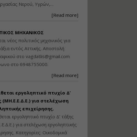
ργασίας Νερού, Υγρών,…
Βασικά στοιχεία
τεχνολογίας
[Read more]
φωτισμού LED και
ανάλυση Συστημάτων
Διαχείρισης
ΤΙΚΟΣ ΜΗΧΑΝΙΚΟΣ
Φωτισμού
ται νέος πολιτικός μηχανικός για
Εισηγητής:
Στέφανος Τουλόγλου
άξια εντός Αττικής. Αποστολή
Τιμή από: €190.00
ραφικού στο
vagdatlis@gmail.com
Διάρκεια: 12 ώρες
φωνο στο 6948755000.
[Read more]
Εκπόνηση Τοπικών και
Ειδικών Πολεοδομικών
Σχεδίων (ΤΠΣ και ΕΠΣ)
ίθεται εργοληπτικό πτυχίο Δ’
 (ΜΗ.Ε.Ε.Δ.Ε.) για στελέχωση
ληπτικής επιχείρησης.
Εισηγητής:
Λάμπρος Κίσσας
θεται εργοληπτικό πτυχίο Δ’ τάξης
Τιμή από: €130.00
.Ε.Δ.Ε.) για στελέχωση εργοληπτικής
Διάρκεια: 6 ώρες
ίρησης. Κατηγορίες: Οικοδομικά