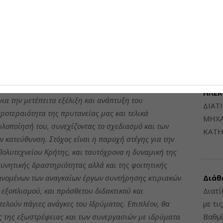
 χαρακτηριστικά, φιλοδοξώντας να αποτελέσει
Μηχαν
σία μετατρέπεται σε μακροπρόθεσμη αξία για την
Β', Β
6948
της, καθηγητής
Μιχαήλ Ζερβάκης
, δήλωσε: “
Είμαστε
 σύμβασης συνεργασίας μεταξύ του Πολυτεχνείου
μβληματικό έργο της αξιοποίησης ακινήτων του
ΔΙΑΤ
ναι καθοριστικό για την αξιοποίηση της ανενεργής
ΗΛΕ
ια την μετέπειτα εξέλιξη και ανάπτυξη του
ΔΙΑΤ
ροτεραιότητα της πρυτανείας μας και τελικά
ΜΗΧΑ
λοποίησή του, συνεχίζοντας το σχεδιασμό και των
ΚΑΤΗ
 κατεύθυνση. Στόχος είναι η παροχή στέγης για την
ολυτεχνείου Κρήτης, και ταυτόχρονα η δυναμική της
υνητικής δραστηριότητας αλλά και της φοιτητικής
ανομένων των αναγκαίων έργων συντήρησης κτιριακών
Διάθ
εξοπλισμού, και πρόσθετου διδακτικού και
Διατί
λούν πάγιες ανάγκες του Ιδρύματος. Επιπλέον, θα
με τι
 της εξωστρέφειας και των συνεργασιών με ιδρύματα
Βαθμί