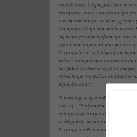
εκπαίδευσης. Στόχος μας είναι να επ
φοιτητικές εστίες, καταλύματα για φοι
συνεδριακό κέντρο και νέους χώρους 
Συμπράξεων Δημοσίου και Ιδιωτικού Τ
ως Υπουργείο αναλαμβάνουμε την ωρ
σχέδιο που παρουσιάσαμε και στη πρ
Υπερταμείο και τη Διοίκηση του Ιδρύ
δείχνει τον δρόμο για το Πανεπιστήμι
και βαθιά συνδεδεμένο με τις ανάγκε
επενδύουμε στη γνώση και στους νέου
Ιδρυμάτων μας
.”
Ο Αναπληρωτής Διευθύνων Σύμβουλ
ανέφερε: “
Η αξιοποίηση της ανενεργή
κρίσιμο εργαλείο για τη δημιουργία 
ακαδημαϊκής κοινότητας και της τοπι
Υπερταμείου θα ανταποκριθεί με ευθύ