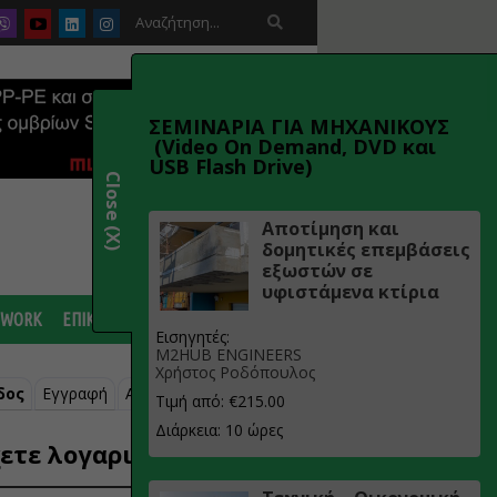

ΣΕΜΙΝΑΡΙΑ ΓΙΑ ΜΗΧΑΝΙΚΟΥΣ
(Video On Demand, DVD και
USB Flash Drive)
Close (X)
Αποτίμηση και
δομητικές επεμβάσεις
εξωστών σε
υφιστάμενα κτίρια
 WORK
ΕΠΙΚΟΙΝΩΝΙΑ
Εισηγητές:
M2HUB ENGINEERS
Χρήστος Ροδόπουλος
δος
Εγγραφή
Ανάκτηση κωδικού
Τιμή από: €215.00
Διάρκεια: 10 ώρες
ετε λογαριασμό;