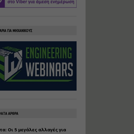
υλοποίηση
φωτοβολταϊκών
συστημάτων για
αυτοπαραγωγή (Net-
Billing)
ΑΡΙΑ ΓΙΑ ΜΗΧΑΝΙΚΟΥΣ
Εισηγητής:
Νικόλαος Παπαναστασίου
Τιμή από: €230.00
Διάρκεια: 16 ώρες
Αρχιτεκτονικός
Σχεδιασμός με το
Rhinoceros
Εισηγητής:
Κυριάκος Γολέμης
Τιμή από: €275.00
Διάρκεια: 18 ώρες
ΑΤΑ ΑΡΘΡΑ
τα: Οι 5 μεγάλες αλλαγές για
Σχεδιασμός και