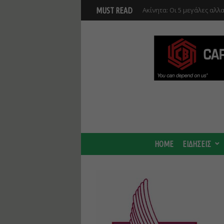
Νέο masterplan για 5.000 
MUST READ
θα αλλάξει γύρω από τον Β
αναπτύξεις
HOME
ΕΙΔΗΣΕΙΣ