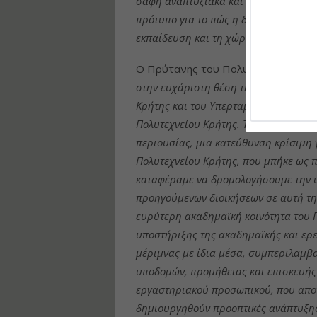
σαφή αναπτυξιακά και περιβαλλοντικά
πρότυπο για το πώς η δημόσια περιου
εκπαίδευση και τη χώρα
“.
Ο Πρύτανης του Πολυτεχνείου Κρή
στην ευχάριστη θέση της υπογραφής
Κρήτης και του Υπερταμείου για το ε
Πολυτεχνείου Κρήτης. Το έργο αυτό εί
περιουσίας, μια κατεύθυνση κρίσιμη γ
Πολυτεχνείου Κρήτης, που μπήκε ως π
καταφέραμε να δρομολογήσουμε την υ
προηγούμενων διοικήσεων σε αυτή την
ευρύτερη ακαδημαϊκή κοινότητα του Π
υποστήριξης της ακαδημαϊκής και ερε
μέριμνας με ίδια μέσα, συμπεριλαμβ
υποδομών, προμήθειας και επισκευής 
εργαστηριακού προσωπικού, που αποτε
δημιουργηθούν προοπτικές ανάπτυξης