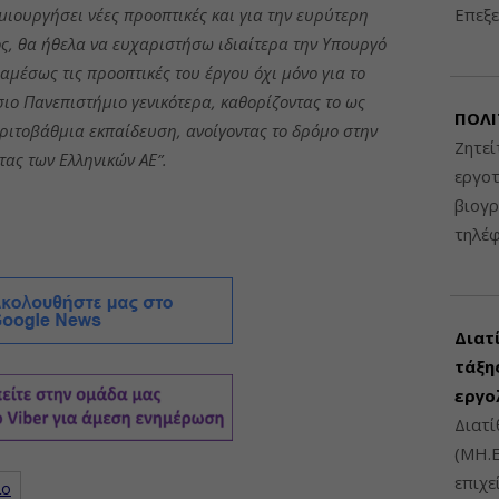
μιουργήσει νέες προοπτικές και για την ευρύτερη
Επεξε
ος, θα ήθελα να ευχαριστήσω ιδιαίτερα την Υπουργό
μέσως τις προοπτικές του έργου όχι μόνο για το
σιο Πανεπιστήμιο γενικότερα, καθορίζοντας το ως
ΠΟΛΙ
τριτοβάθμια εκπαίδευση, ανοίγοντας το δρόμο στην
Ζητεί
ας των Ελληνικών ΑΕ”.
εργοτ
βιογ
τηλέ
Διατ
τάξης
εργο
Διατί
(ΜΗ.Ε
επιχε
ίο