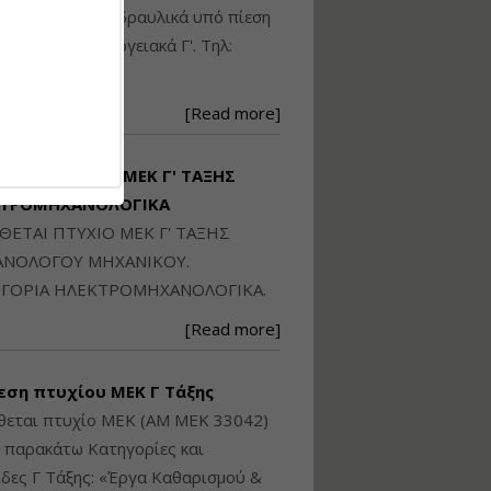
Ηλεκτρονική
ικού: Η/Μ Γ', Υδραυλικά υπό πίεση
Ταυτότητα Κτιρίου/
Αυτοτελούς
ιομηχανικά - Ενεργειακά Γ'. Τηλ:
Διηρημένης
250871
ιδιοκτησίας – Θεωρία
και Πράξη (2024)
[Read more]
Εισηγήτρια:
Αναστασία Μητρακάκη
Τιμή από: €140.00
ΙΘΕΤΑΙ ΠΤΥΧΙΟ ΜΕΚ Γ' ΤΑΞΗΣ
Διάρκεια: 6 ώρες
ΚΤΡΟΜΗΧΑΝΟΛΟΓΙΚΑ
ΙΘΕΤΑΙ ΠΤΥΧΙΟ ΜΕΚ Γ' ΤΑΞΗΣ
Εφαρμογή
ΝΟΛΟΓΟΥ ΜΗΧΑΝΙΚΟΥ.
Πολεοδομικού
ΓΟΡΙΑ ΗΛΕΚΤΡΟΜΗΧΑΝΟΛΟΓΙΚΑ.
Σχεδιασμού Εντός
Ορίων Πόλεων και
[Read more]
Οικισμών και Εκτός
Σχεδίου Δόμησης
εση πτυχίου ΜΕΚ Γ Τάξης
Εισηγήτρια:
Γραμματή Μπακλατσή
θεται πτυχίο ΜΕΚ (ΑΜ ΜΕΚ 33042)
Τιμή από: €145.00
ς παρακάτω Κατηγορίες και
Διάρκεια: 8 ώρες
δες Γ Τάξης: «Έργα Καθαρισμού &