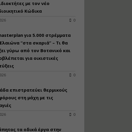
κατασκευή
ιδιοκτήτες με τον νέο
κoλυμβητικής
διοικητικό Κώδικα
υδατοδεξαμενής
2026
0
Εισηγητής:
Χρήστος Ροδόπουλος
Τιμή από: €230.00
asterplan για 5.000 στρέμματα
Διάρκεια: 14 ώρες
Ελαιώνα “στα σκαριά” – Τι θα
ει γύρω από τον Βοτανικό και
οβλέπεται για οικιστικές
Διαδικασία
αδειοδότησης και
τύξεις
έκδοσης
2026
0
πιστοποιητικού
κατάταξης
τουριστικών μονάδων
άδα επιστρατεύει θερμικούς
Εισηγητές:
όρους στη μάχη με τις
Γραμματή Μπακλατσή
αγιές
Νικόλαος Σαρούκος
Τιμή από: €145.00
2026
0
Διάρκεια: 8 ώρες
άπητος τα οδικά έργα στην