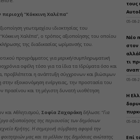
entre.
τους 
Αυτο
ν περιοχή “Κόκκινη Χαλέπα”
05-08-
ξιοποίηση γεωτεμαχίου ιδιοκτησίας του
“Κόκκινη Χαλέπα”, ο τρόπος αξιοποίησης του οποίου
Νέο m
οκλήρωσης της διαδικασίας ωρίμανσής του.
στον 
αλλάξ
λοτικού προγράμματος για μερική/συμπληρωματική
τι πρ
οχρόνια οφέλη τόσο για τα ίδια τα Ιδρύματα όσο και
αναπ
λα, προβλέπεται η ανάπτυξη σύγχρονων και βιώσιμων
05-08-
 στην εξοικονόμηση ενέργειας, την προστασία του
ν πρασίνου και τη μέγιστη δυνατή υιοθέτηση
Η Ελλ
δορυφ
πυρκ
ν και Αθλητισμού,
Σοφία Ζαχαράκη
δήλωσε: “
Για
έργο αξιοποίησης της περιουσίας των δημόσιων
05-08-
τεχνείο Κρήτης. Η σημερινή σύμβαση αφορά την
 φοιτητριών μας και το μέλλον της δημόσιας ανώτατης
Επί τ