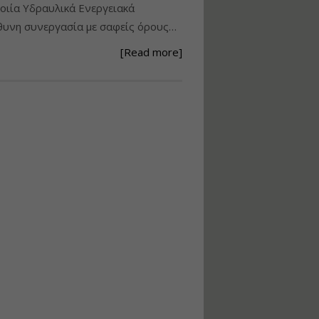
ιία Υδραυλικά Ενεργειακά
Ανάθεση – Εκτέλεση –
υνη συνεργασία με σαφείς όρους…
Επίβλεψη Δημοσίων
Έργων με τον
[Read more]
Ν.4782/2021
Εισηγητής:
Ζήσης Παπασταμάτης
Τιμή από: €220.00
Διάρκεια: 18 ώρες
Σχεδιασμός, μελέτη
και τεχνική
υλοποίηση
φωτοβολταϊκών
συστημάτων για
αυτοπαραγωγή (Net-
metering)
Εισηγητής:
Νικόλαος Παπαναστασίου
Τιμή από: €215.00
Διάρκεια: 16 ώρες