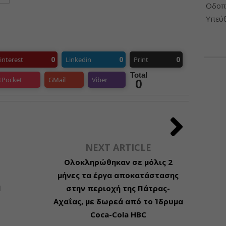
Οδοπο
Υπεύθ
0
0
0
interest
Linkedin
Print
Total
tPocket
GMail
Viber
0
NEXT ARTICLE
Ολοκληρώθηκαν σε μόλις 2
μήνες τα έργα αποκατάστασης
l
στην περιοχή της Πάτρας-
Αχαΐας, με δωρεά από το Ίδρυμα
Coca-Cola HBC