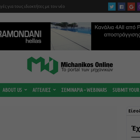
στρέμματα στον Ελαιώνα “στα σκαριά” – Τι
οτανικό και τι προβλέπεται για οικιστικές
ABOUT US
ΑΓΓΕΛΙΕΣ
ΣΕΜΙΝΑΡΙΑ – WEBINARS
SUBMIT YOUR
Είσο
Έχ