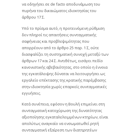
να οδηγήσει σε de facto αποδυνάμωση του
πυρήνα του δικαιώματος ιδιοκτησίας του
άρθρου 17 Σ.
Υπό το πρίσμα αυτό, η προτεινόμενη ρύθμιση
δεν πληροί τις απαιτήσεις συνταγματικής
σαφήνειας και προβλεψιμότητας που
απορρέουν από το άρθρο 25 παρ. 1 Σ, ούτε
διασφαλίζει τη συστηματική συνοχή μεταξύ των
άρθρων 17 και 24 Σ. Αντιθέτως, εισάγει πεδίο
κανονιστικής αβεβαιότητας, στο οποίο η έννοια
της εγκατάλειψης δύναται να λειτουργήσει ως
εργαλείο επέκτασης της κρατικής παρέμβασης
στην ιδιοκτησία χωρίς επαρκείς συνταγματικές
εγγυήσεις.
Κατά συνέπεια, εφόσον η Βουλή επιμείνει στη
συνταγματική κατοχύρωση της δυνατότητας
αξιοποίησης εγκαταλελειμμένων κτηρίων, είναι
απολύτως αναγκαίο να ενσωματωθεί ρητή
συνταγματική εξαίρεση των διατηρητέων