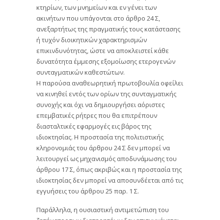
κτηρίων, των μνημείων και εν γένει των
ακινήτων που υπάγονται στο άρθρο 24 Σ,
ανεξαρτήτως της πραγματικής τους κατάστασης
ή τυχόν διοικητικών χαρακτηρισμών
επικινδυνότητας, ώστε να αποκλειστεί κάθε
δυνατότητα έμμεσης εξομοίωσης ετερογενών
συνταγματικών καθεστώτων.
Η παρούσα αναθεωρητική πρωτοβουλία οφείλει
να κινηθεί εντός των ορίων της συνταγματικής
συνοχής και όχι να δημιουργήσει αόριστες
επεμβατικές ρήτρες που θα επιτρέπουν
διασταλτικές εφαρμογές εις βάρος της
ιδιοκτησίας. Η προστασία της πολιτιστικής
κληρονομιάς του άρθρου 24 Σ δεν μπορεί να
λειτουργεί ως μηχανισμός αποδυνάμωσης του
άρθρου 17 Σ, όπως ακριβώς και η προστασία της
ιδιοκτησίας δεν μπορεί να αποσυνδέεται από τις
εγγυήσεις του άρθρου 25 παρ. 1 Σ.
Παράλληλα, η ουσιαστική αντιμετώπιση του