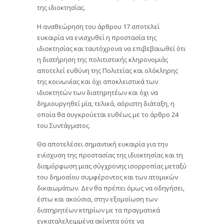
της ιδιοκτησίας.
Η αναθεώρηση του άρθρου 17 αποτελεί
ευκαιρία να ενισχυθεί η προστασία της
ιδιοκτησίας και ταυτόχρονα να επιβεβαιωθεί ότι
η διατήρηση της πολιτιστικής κληρονομιάς
αποτελεί ευθύνη της Πολιτείας και ολόκληρης
της κοινωνίας και όχι αποκλειστικά των
ιδιοκτητών των διατηρητέων και όχι να
δημιουργηθεί μία, τελικά, αόριστη διάταξη, η
οποία θα συγκρούεται ευθέως με το άρθρο 24
του Συντάγματος.
Θα αποτελέσει σημαντική ευκαιρία για την
ενίσχυση της προστασίας της ιδιοκτησίας και τη
διαμόρφωση μιας σύγχρονης ισορροπίας μεταξύ
του δημοσίου συμφέροντος και των ατομικών
δικαιωμάτων. Δεν θα πρέπει όμως να οδηγήσει,
έστω και ακούσια, στην εξομοίωση των
διατηρητέων κτηρίων με τα πραγματικά
εγκαταλελειμμένα ακίνητα ούτε να