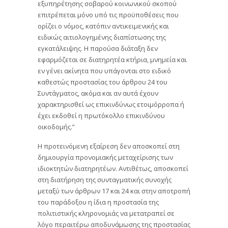
εξυπηρέτησης σοβαρού κοινωνικού σκοπού
επιτρέπεται μόνο υπό τις προϋποθέσεις που
ορίζει ο νόμος, κατόπιν αντικειμενικής και
ειδικώς αιτιολογημένης διαπίστωσης της
εγκατάλειψης. Η παρούσα διάταξη δεν
εφαρμόζεται σε διατηρητέα κτήρια, μνημεία και
εν γένει ακίνητα που υπάγονται στο ειδικό
καθεστώς προστασίας του άρθρου 24 του
Συντάγματος, ακόμα και αν αυτά έχουν
χαρακτηρισθεί ως επικινδύνως ετοιμόρροπα ή
έχει εκδοθεί η πρωτόκολλο επικινδύνου
οικοδομής.”
Η προτεινόμενη εξαίρεση δεν αποσκοπεί στη
δημιουργία προνομιακής μεταχείρισης των
ιδιοκτητών διατηρητέων. Αντιθέτως, αποσκοπεί
στη διατήρηση της συνταγματικής συνοχής
μεταξύ των άρθρων 17 και 24 και στην αποτροπή
του παράδοξου η ίδια η προστασία της
πολιτιστικής κληρονομιάς να μετατραπεί σε
λόγο περαιτέρω αποδυνάμωσης της προστασίας