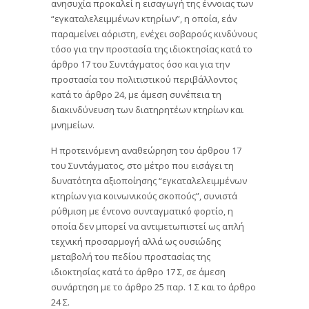
ανησυχία προκαλεί η εισαγωγή της έννοιας των
“εγκαταλελειμμένων κτηρίων”, η οποία, εάν
παραμείνει αόριστη, ενέχει σοβαρούς κινδύνους
τόσο για την προστασία της ιδιοκτησίας κατά το
άρθρο 17 του Συντάγματος όσο και για την
προστασία του πολιτιστικού περιβάλλοντος
κατά το άρθρο 24, με άμεση συνέπεια τη
διακινδύνευση των διατηρητέων κτηρίων και
μνημείων.
Η προτεινόμενη αναθεώρηση του άρθρου 17
του Συντάγματος, στο μέτρο που εισάγει τη
δυνατότητα αξιοποίησης “εγκαταλελειμμένων
κτηρίων για κοινωνικούς σκοπούς”, συνιστά
ρύθμιση με έντονο συνταγματικό φορτίο, η
οποία δεν μπορεί να αντιμετωπιστεί ως απλή
τεχνική προσαρμογή αλλά ως ουσιώδης
μεταβολή του πεδίου προστασίας της
ιδιοκτησίας κατά το άρθρο 17 Σ, σε άμεση
συνάρτηση με το άρθρο 25 παρ. 1 Σ και το άρθρο
24 Σ.