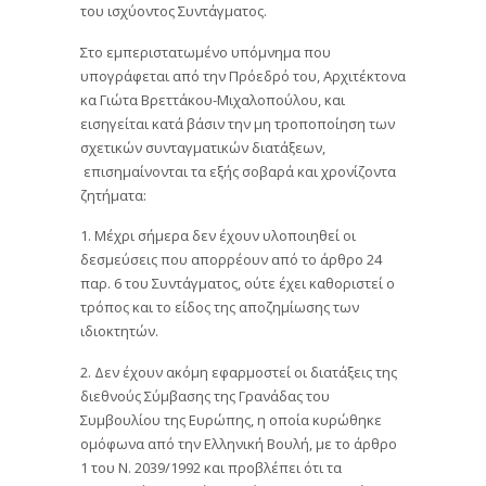
του ισχύοντος Συντάγματος.
Στο εμπεριστατωμένο υπόμνημα που
υπογράφεται από την Πρόεδρό του, Αρχιτέκτονα
κα Γιώτα Βρεττάκου-Μιχαλοπούλου, και
εισηγείται κατά βάσιν την μη τροποποίηση των
σχετικών συνταγματικών διατάξεων,
επισημαίνονται τα εξής σοβαρά και χρονίζοντα
ζητήματα:
1. Μέχρι σήμερα δεν έχουν υλοποιηθεί οι
δεσμεύσεις που απορρέουν από το άρθρο 24
παρ. 6 του Συντάγματος, ούτε έχει καθοριστεί ο
τρόπος και το είδος της αποζημίωσης των
ιδιοκτητών.
2. Δεν έχουν ακόμη εφαρμοστεί οι διατάξεις της
διεθνούς Σύμβασης της Γρανάδας του
Συμβουλίου της Ευρώπης, η οποία κυρώθηκε
ομόφωνα από την Ελληνική Βουλή, με το άρθρο
1 του Ν. 2039/1992 και προβλέπει ότι τα