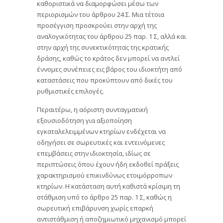
καθοριστικά να διαμορφώσει μέσω των
περιορισμών του άρθρου 24 Σ. Μια τέτοια
προσέγγιση προσκρούει στην αρχή της
αναλογικότητας του άρθρου 25 παρ. 1 Σ, αλλά και
στην αρχή της συνεκτικότητας της κρατικής
δράσης, καθώς το κράτος δεν μπορεί να αντλεί
έννομες συνέπειες εις βάρος του ιδιοκτήτη από
καταστάσεις που προκύπτουν από δικές του
ρυθμιστικές επιλογές.
Περαιτέρω, η αόριστη συνταγματική
εξουσιοδότηση για αξιοποίηση
εγκαταλελειμμένων κτηρίων ενδέχεται να
οδηγήσει σε σωρευτικές και εντεινόμενες
επεμβάσεις στην ιδιοκτησία, ιδίως σε
περιπτώσεις όπου έχουν ήδη εκδοθεί πράξεις
χαρακτηρισμού επικινδύνως ετοιμόρροπων
κτηρίων. Η κατάσταση αυτή καθιστά κρίσιμη τη
στάθμιση υπό το άρθρο 25 παρ. 1 Σ, καθώς η
σωρευτική επιβάρυνση χωρίς επαρκή
αντιστάθμιση ή αποζημιωτικό μηχανισμό μπορεί