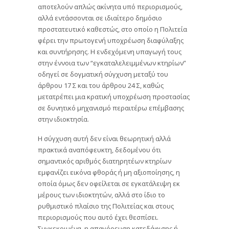
αποτελούν απλώς ακίνητα υπό περιορισμούς,
αλλά εντάσσονται σε ιδιαίτερο δημόσιο
προστατευτικό καθεστώς, στο οποίο η Πολιτεία
φέρει την πρωτογενή υποχρέωση διαφύλαξης
και συντήρησης. Η ενδεχόμενη υπαγωγή τους
στην έννοια των “εγκαταλελειμμένων κτηρίων”
οδηγεί σε δογματική σύγχυση μεταξύ του
άρθρου 17 Σ και του άρθρου 24 Σ, καθώς
μετατρέπει μια κρατική υποχρέωση προστασίας
σε δυνητικό μηχανισμό περαιτέρω επέμβασης
στην ιδιοκτησία.
Η σύγχυση αυτή δεν είναι θεωρητική αλλά
πρακτικά αναπόφευκτη, δεδομένου ότι
σημαντικός αριθμός διατηρητέων κτηρίων
εμφανίζει εικόνα φθοράς ή μη αξιοποίησης, η
οποία όμως δεν οφείλεται σε εγκατάλειψη εκ
μέρους των ιδιοκτητών, αλλά στο ίδιο το
ρυθμιστικό πλαίσιο της Πολιτείας και στους
περιορισμούς που αυτό έχει θεσπίσει.
Συγκεκριμένα, η απαγόρευση κατεδάφισης ή