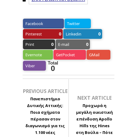
Facebook
Twitter
0
0
Pinterest
Linkedin
0
0
Print
E-mail
Evernote
GetPocket
GMail
Total
Viber
0
PREVIOUS ARTICLE
NEXT ARTICLE
Πανεπιστήμιο
Δυτικής Αττικής:
Προχωρά η
Ποια σχήματα
μεγάλη οικιστική
πέρασαν στον
επένδυση Apollo
διαγωνισμό για τις
Hills της Hines
1.100 νέες
στη Βούλα – Πότε