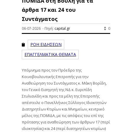
ΠΟΜΙΔΑ στη Βουλή για τα
άρθρα 17 και 24 του
Συντάγματος
06-07-2026 - Πηγή:
capital.gr
0
ΡΟΗ ΕΙΔΗΣΕΩΝ
ΕΠΑΓΓΕΛΜΑΤΙΚΑ ΘΕΜΑΤΑ
Υπόμνημα προς τον Πρόεδρο της
Κοινοβουλευτικής Επιτροπής για την
Αναθεώρηση του Συντάγματος κ. Μάκη Βορίδη,
τον Γενικό Εισηγητή της ΝΔ κ. Ευριπίδη
Στυλιανίδη και προς τα μέλη της Επιτροπής
απέστειλε ο Πανελλήνιος Σύλλογος Ιδιοκτητών
Διατηρητέων Κτιρίων και Μνημείων, κεντρικό
μέλος της ΠΟΜΙΔΑ, με τις απόψεις του επί της
πρότασης για αναθεώρηση των άρθρων 17 (περί
ιδιοκτησίας) και 24 (περί διατηρητέων κτιρίων)