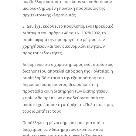
συμβαλλόμενα κράτη οφείλουν να υιοθετήσουν
μια ολοκληρωμένη πολιτική προστασίας της
αρχιτεκτονικής κληρονομιάς.
3. Δεν έχει εκδοθεί το προβλεπόμενο Προεδρικό
Διάταγμα του άρθρου 48 του Ν. 3028/2002, το
οποίο αφορά την εφαρμογή του μέτρου των
χορηγήσεων και των οικονομικών κινήτρων
προς τους ιδιοκτήτες.
Δεδομένου ότι ο χαρακτηρισμός ενός κτιρίου ως
διατηρητέου αποτελεί απόφαση της Πολιτείας, η
οποία λαμβάνεται για την εξυπηρέτηση του
δημοσίου συμφέροντος, θεωρούμε ότι η
προστασία και η διατήρηση των διατηρητέων
κτιρίων θα πρέπει να συνοδεύονται από την
αντίστοιχη έμπρακτη στήριξη της Πολιτείας προς
τους ιδιοκτήτες τους.
Παράλληλα, η μέχρι σήμερα εμπειρία από τη
διαχείριση των διατηρητέων ακινήτων που
ανήκουν στο Δημόσιο έχει αποδείξει ότι τα