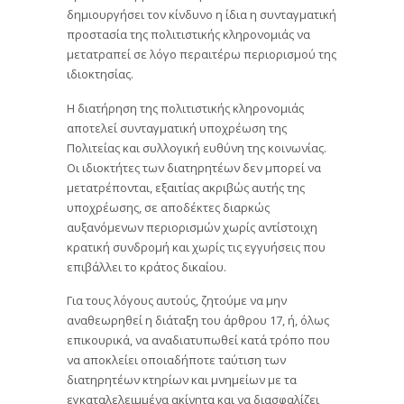
δημιουργήσει τον κίνδυνο η ίδια η συνταγματική
προστασία της πολιτιστικής κληρονομιάς να
μετατραπεί σε λόγο περαιτέρω περιορισμού της
ιδιοκτησίας.
Η διατήρηση της πολιτιστικής κληρονομιάς
αποτελεί συνταγματική υποχρέωση της
Πολιτείας και συλλογική ευθύνη της κοινωνίας.
Οι ιδιοκτήτες των διατηρητέων δεν μπορεί να
μετατρέπονται, εξαιτίας ακριβώς αυτής της
υποχρέωσης, σε αποδέκτες διαρκώς
αυξανόμενων περιορισμών χωρίς αντίστοιχη
κρατική συνδρομή και χωρίς τις εγγυήσεις που
επιβάλλει το κράτος δικαίου.
Για τους λόγους αυτούς, ζητούμε να μην
αναθεωρηθεί η διάταξη του άρθρου 17, ή, όλως
επικουρικά, να αναδιατυπωθεί κατά τρόπο που
να αποκλείει οποιαδήποτε ταύτιση των
διατηρητέων κτηρίων και μνημείων με τα
εγκαταλελειμμένα ακίνητα και να διασφαλίζει