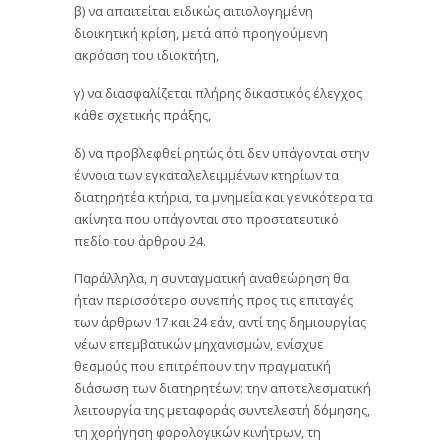
β) να απαιτείται ειδικώς αιτιολογημένη
διοικητική κρίση, μετά από προηγούμενη
ακρόαση του ιδιοκτήτη,
γ) να διασφαλίζεται πλήρης δικαστικός έλεγχος
κάθε σχετικής πράξης,
δ) να προβλεφθεί ρητώς ότι δεν υπάγονται στην
έννοια των εγκαταλελειμμένων κτηρίων τα
διατηρητέα κτήρια, τα μνημεία και γενικότερα τα
ακίνητα που υπάγονται στο προστατευτικό
πεδίο του άρθρου 24.
Παράλληλα, η συνταγματική αναθεώρηση θα
ήταν περισσότερο συνεπής προς τις επιταγές
των άρθρων 17 και 24 εάν, αντί της δημιουργίας
νέων επεμβατικών μηχανισμών, ενίσχυε
θεσμούς που επιτρέπουν την πραγματική
διάσωση των διατηρητέων: την αποτελεσματική
λειτουργία της μεταφοράς συντελεστή δόμησης,
τη χορήγηση φορολογικών κινήτρων, τη