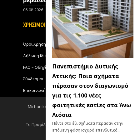
06-08-2026
0
ΧΡΗΣΙΜΟΙ ΣΥΝΔΕΣΜΟΙ
Όροι Χρήσης
Δήλωση Ιδιωτικότητας
Πανεπιστήμιο Δυτικής
FAQ – Οδηγίες Χρήσης
Αττικής: Ποια σχήματα
Σύνδεσμοι
πέρασαν στον διαγωνισμό
Επικοινωνήστε με το Michanikos-Online
για τις 1.100 νέες
φοιτητικές εστίες στα Άνω
Michanikos-Online 2018 - All Rights Reserved
Λιόσια
Back to top
Πέντε στα έξι σχήματα πέρασαν στην
Το Προφίλ μου
Log out
Ειδησεις RSS
επόμενη φάση Ισχυρό επενδυτικό...
Σεμινάρια RSS