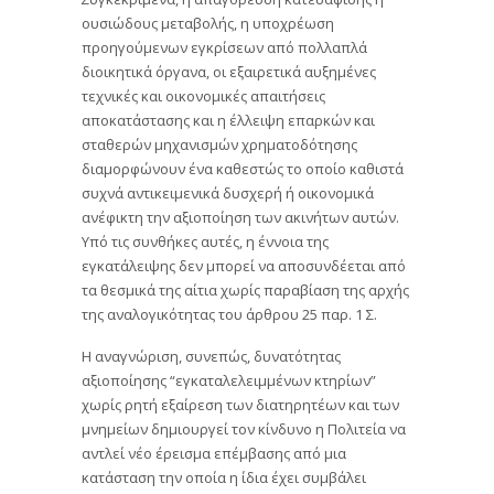
ουσιώδους μεταβολής, η υποχρέωση
προηγούμενων εγκρίσεων από πολλαπλά
διοικητικά όργανα, οι εξαιρετικά αυξημένες
τεχνικές και οικονομικές απαιτήσεις
αποκατάστασης και η έλλειψη επαρκών και
σταθερών μηχανισμών χρηματοδότησης
διαμορφώνουν ένα καθεστώς το οποίο καθιστά
συχνά αντικειμενικά δυσχερή ή οικονομικά
ανέφικτη την αξιοποίηση των ακινήτων αυτών.
Υπό τις συνθήκες αυτές, η έννοια της
εγκατάλειψης δεν μπορεί να αποσυνδέεται από
τα θεσμικά της αίτια χωρίς παραβίαση της αρχής
της αναλογικότητας του άρθρου 25 παρ. 1 Σ.
Η αναγνώριση, συνεπώς, δυνατότητας
αξιοποίησης “εγκαταλελειμμένων κτηρίων”
χωρίς ρητή εξαίρεση των διατηρητέων και των
μνημείων δημιουργεί τον κίνδυνο η Πολιτεία να
αντλεί νέο έρεισμα επέμβασης από μια
κατάσταση την οποία η ίδια έχει συμβάλει