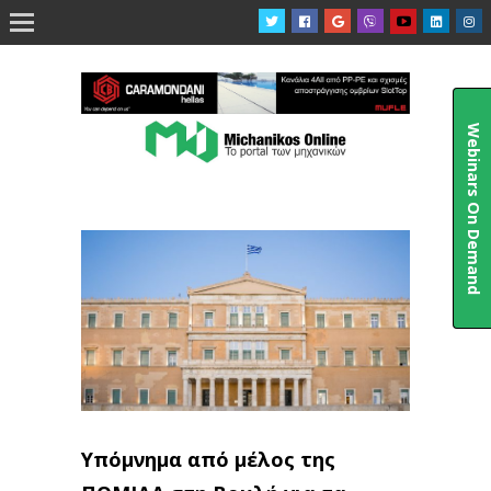

Webinars On Demand
Υπόμνημα από μέλος της