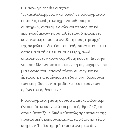
Η εισαγωγή της έννοιας των
“εγκαταλελειμμένων κτηρίων” σε συνταγματικό
επίπεδο, χωρίς ταυτόχρονο καθορισμό
αυστηρών, αντικειμενικών και περιοριστικά
ερμηνευόμενων προϋποθέσεων, δημιουργεί
κανονιστική ασάφεια αντίθετη προς την αρχή
της ασφάλειας δικαίου του άρθρου 25 παρ. 1 Σ. Η
ασάφεια αυτή δεν είναι ουδέτερη, αλλά
επιτρέπει στον κοινό νομοθέτη και στη Διοίκηση
να προσδίδουν κατά περίπτωση περιεχόμενο σε
μια έννοια που αποκτά πλέον συνταγματικό
έρεισμα, με αποτέλεσμα τη δυνητική διεύρυνση
των επεμβάσεων στην ιδιοκτησία πέραν των
ορίων του άρθρου 17 Σ.
Η συνταγματική αυτή αοριστία αποκτά ιδιαίτερη
ένταση όταν συσχετίζεται με το άρθρο 24 Σ, το
οποίο θεσπίζει ειδικό καθεστώς προστασίας της
πολιτιστικής κληρονομιάς και των διατηρητέων
κτηρίων. Τα διατηρητέα και τα μνημεία δεν