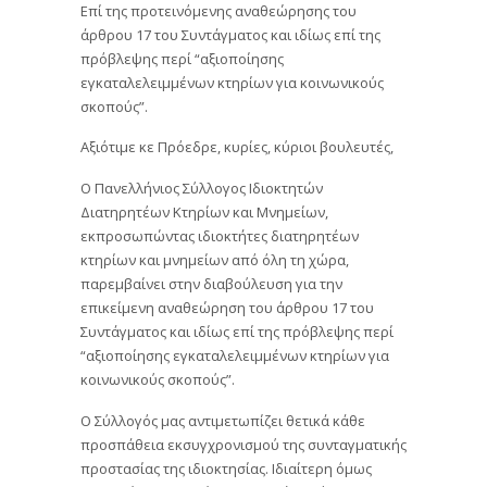
Επί της προτεινόμενης αναθεώρησης του
άρθρου 17 του Συντάγματος και ιδίως επί της
πρόβλεψης περί “αξιοποίησης
εγκαταλελειμμένων κτηρίων για κοινωνικούς
σκοπούς”.
Αξιότιμε κε Πρόεδρε, κυρίες, κύριοι βουλευτές,
Ο Πανελλήνιος Σύλλογος Ιδιοκτητών
Διατηρητέων Κτηρίων και Μνημείων,
εκπροσωπώντας ιδιοκτήτες διατηρητέων
κτηρίων και μνημείων από όλη τη χώρα,
παρεμβαίνει στην διαβούλευση για την
επικείμενη αναθεώρηση του άρθρου 17 του
Συντάγματος και ιδίως επί της πρόβλεψης περί
“αξιοποίησης εγκαταλελειμμένων κτηρίων για
κοινωνικούς σκοπούς”.
Ο Σύλλογός μας αντιμετωπίζει θετικά κάθε
προσπάθεια εκσυγχρονισμού της συνταγματικής
προστασίας της ιδιοκτησίας. Ιδιαίτερη όμως