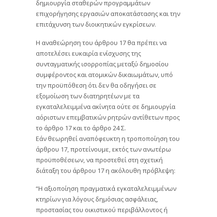
δημιουργία σταθερών προγραμμάτων
επιχορήγησης εργασιών αποκατάστασης και την
επιτάχυνση των διοικητικών εγκρίσεων.
Η αναθεώρηση του άρθρου 17 θα πρέπει να
αποτελέσει ευκαιρία ενίσχυσης της
συνταγματικής ισορροπίας μεταξύ δημοσίου
συμφέροντος και ατομικών δικαιωμάτων, υπό
την προϋπόθεση ότι δεν θα οδηγήσει σε
εξομοίωση των διατηρητέων με τα
εγκαταλελειμμένα ακίνητα ούτε σε δημιουργία
αόριστων επεμβατικών ρητρών αντίθετων προς
το άρθρο 17 και το άρθρο 24 Σ.
Εάν θεωρηθεί αναπόφευκτη η τροποποίηση του
άρθρου 17, προτείνουμε, εκτός των ανωτέρω
προϋποθέσεων, να προστεθεί στη σχετική
διάταξη του άρθρου 17 η ακόλουθη πρόβλεψη:
“Η αξιοποίηση πραγματικά εγκαταλελειμμένων
κτηρίων για λόγους δημόσιας ασφάλειας,
προστασίας του οικιστικού περιβάλλοντος ή