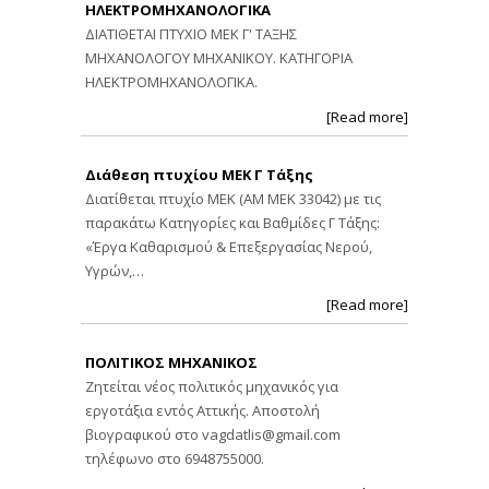
ΗΛΕΚΤΡΟΜΗΧΑΝΟΛΟΓΙΚΑ
ΔΙΑΤΙΘΕΤΑΙ ΠΤΥΧΙΟ ΜΕΚ Γ' ΤΑΞΗΣ
ΜΗΧΑΝΟΛΟΓΟΥ ΜΗΧΑΝΙΚΟΥ. ΚΑΤΗΓΟΡΙΑ
ΗΛΕΚΤΡΟΜΗΧΑΝΟΛΟΓΙΚΑ.
[Read more]
Διάθεση πτυχίου ΜΕΚ Γ Τάξης
Διατίθεται πτυχίο ΜΕΚ (ΑΜ ΜΕΚ 33042) με τις
παρακάτω Κατηγορίες και Βαθμίδες Γ Τάξης:
«Έργα Καθαρισμού & Επεξεργασίας Νερού,
Υγρών,…
[Read more]
ΠΟΛΙΤΙΚΟΣ ΜΗΧΑΝΙΚΟΣ
Ζητείται νέος πολιτικός μηχανικός για
εργοτάξια εντός Αττικής. Αποστολή
βιογραφικού στο
vagdatlis@gmail.com
τηλέφωνο στο 6948755000.