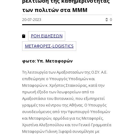
βελτίωση της καθημερινότητας
των πολιτών στα ΜΜΜ
20-07-2023
0
ΡΟΗ ΕΙΔΗΣΕΩΝ
ΜΕΤΑΦΟΡΕΣ-LOGISTICS
φωτο: Υπ. Μεταφορών
Τη λειτουργία των Αμαξοστασίων της Ο.ΣΥ. Α.Ε.
επιθεώρησε ο Υπουργός Υποδομών και
Μεταφορών κ. Χρήστος Σταϊκούρας, κατά την
πρωινή έξοδο των λεωφορείων από το
Αμαξοστάσιο του Βοτανικού, που εξυπηρετεί
γραμμές του κέντρου της Αθήνας. Ο Υπουργός
συνοδευόμενος από την Υφυπουργό Υποδομών
και Μεταφορών, αρμόδια για τις Μεταφορές,
Χριστίνα Αλεξοπούλου και τον Γενικό Γραμματέα
Μεταφορών Γιάννη Ξιφαρά συνομίλησε με