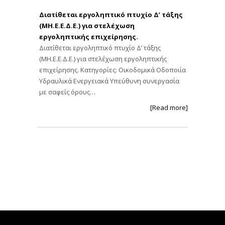
Διατίθεται εργοληπτικό πτυχίο Δ’ τάξης
(ΜΗ.Ε.Ε.Δ.Ε.) για στελέχωση
εργοληπτικής επιχείρησης.
Διατίθεται εργοληπτικό πτυχίο Δ’ τάξης
(ΜΗ.Ε.Ε.Δ.Ε.) για στελέχωση εργοληπτικής
επιχείρησης. Κατηγορίες: Οικοδομικά Οδοποιία
Υδραυλικά Ενεργειακά Υπεύθυνη συνεργασία
με σαφείς όρους…
[Read more]