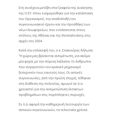
Στη συνέχεια μετέβη στα Γραφεία της Διοίκησης
της Ο.ΣΥ. όπου ενημερώθηκε για την κατάσταση
του Οργανισμού, την αναδιάταξη του
συγκοινωνιακού έργου και την προσθήκη των
νέων λεωφορείων, που εντάσσονται στους
στόλους της Αθήνας και της Θεσσαλονίκης στις
αρχές του 2024.
Κατά την επίσκεψή του, ο κ. Σταϊκούρας δήλωσε:
“Η χώρα μας βρίσκεται αντιμέτωπη, για ακόμα
μία φορά, με την πύρινη λαίλαπα. Οι άνθρωποι
που συγκροτούν τον κρατικό μηχανισμό
ξεπερνούν τους εαυτούς τους. Οι αστικές
συγκοινωνίες, από την πρώτη στιγμή, τέθηκαν
στη διάθεση της πολιτείας, αρωγοί σε ό,τι
χρειαστεί για την αντιμετώπιση έκτακτων
προβλημάτων στις πυρόπληκτες περιοχές.
Σε ό,τι αφορά την καθημερινή λειτουργία των
αστικών συγκοινωνιών, τα τελευταία χρόνια