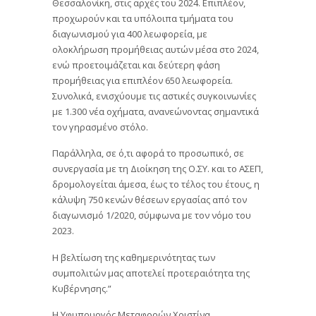
Θεσσαλονίκη, στις αρχές του 2024. Επιπλέον,
προχωρούν και τα υπόλοιπα τμήματα του
διαγωνισμού για 400 λεωφορεία, με
ολοκλήρωση προμήθειας αυτών μέσα στο 2024,
ενώ προετοιμάζεται και δεύτερη φάση
προμήθειας για επιπλέον 650 λεωφορεία.
Συνολικά, ενισχύουμε τις αστικές συγκοινωνίες
με 1.300 νέα οχήματα, ανανεώνοντας σημαντικά
τον γηρασμένο στόλο.
Παράλληλα, σε ό,τι αφορά το προσωπικό, σε
συνεργασία με τη Διοίκηση της Ο.ΣΥ. και το ΑΣΕΠ,
δρομολογείται άμεσα, έως το τέλος του έτους, η
κάλυψη 750 κενών θέσεων εργασίας από τον
διαγωνισμό 1/2020, σύμφωνα με τον νόμο του
2023.
Η βελτίωση της καθημερινότητας των
συμπολιτών μας αποτελεί προτεραιότητα της
Κυβέρνησης.”
Η Υφυπουργός Μεταφορών Χριστίνα