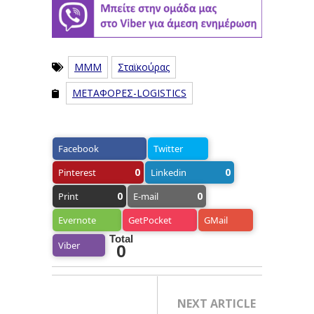
ΜΜΜ
Σταϊκούρας
ΜΕΤΑΦΟΡΕΣ-LOGISTICS
Facebook
Twitter
0
0
Pinterest
Linkedin
0
0
Print
E-mail
Evernote
GetPocket
GMail
Total
Viber
0
NEXT ARTICLE