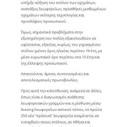
υπήρξε αύξηση του στόλου των οχημάτων,
ανατάξεις λεωφορείων, προσθήκες μισθωμένων
οχημάτων νεότερης τεχνολογίας και
προσλήψεις προσωπικού.
Όμως, σημαντικά προβλήματα στην
εξυπηρέτηση του πολίτη εξακολουθούν να
υφίστανται, εξαιτίας, κυρίως, του γηρασμένου
στόλου (μέσος όρος ηλικίας περίπου 19 έτη, με
μέσο ευρωπαϊκό όρο περίπου στα 13 έτη) και
της έλλειψης προσωπικού.
Απαιτούνται, άμεσα, συντονισμένες και
αποτελεσματικές πρωτοβουλίες.
Προς αυτή την κατεύθυνση, ανάμεσα σε άλλες,
όπως είναι ο διαγωνισμός ανάθεσης
λεωφορειακών γραμμών και η μίσθωση μέσω
leasing λεωφορείων αστικού τύπου, τα πρώτα
250 νέα “πράσινα” λεωφορεία αναμένεται να
ενταχθούν στους στόλους, σε Αθήνα και