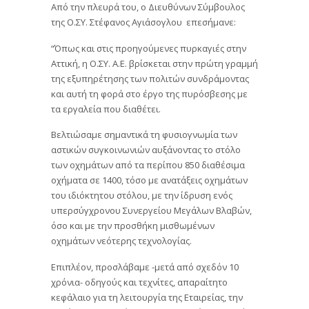
Από την πλευρά του, ο Διευθύνων Σύμβουλος
της Ο.ΣΥ. Στέφανος Αγιάσογλου επεσήμανε:
“Όπως και στις προηγούμενες πυρκαγιές στην
Αττική, η Ο.ΣΥ. Α.Ε. βρίσκεται στην πρώτη γραμμή
της εξυπηρέτησης των πολιτών συνδράμοντας
και αυτή τη φορά στο έργο της πυρόσβεσης με
τα εργαλεία που διαθέτει.
Βελτιώσαμε σημαντικά τη φυσιογνωμία των
αστικών συγκοινωνιών αυξάνοντας το στόλο
των οχημάτων από τα περίπου 850 διαθέσιμα
οχήματα σε 1400, τόσο με ανατάξεις οχημάτων
του ιδιόκτητου στόλου, με την ίδρυση ενός
υπερσύγχρονου Συνεργείου Μεγάλων Βλαβών,
όσο και με την προσθήκη μισθωμένων
οχημάτων νεότερης τεχνολογίας.
Επιπλέον, προσλάβαμε -μετά από σχεδόν 10
χρόνια- οδηγούς και τεχνίτες, απαραίτητο
κεφάλαιο για τη λειτουργία της Εταιρείας, την