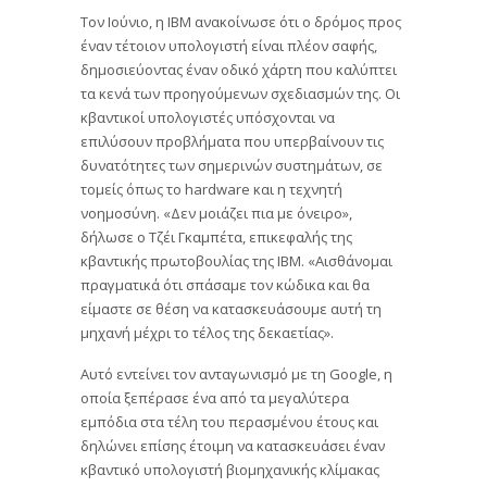
Τον Ιούνιο, η IBM ανακοίνωσε ότι ο δρόμος προς
έναν τέτοιον υπολογιστή είναι πλέον σαφής,
δημοσιεύοντας έναν οδικό χάρτη που καλύπτει
τα κενά των προηγούμενων σχεδιασμών της. Οι
κβαντικοί υπολογιστές υπόσχονται να
επιλύσουν προβλήματα που υπερβαίνουν τις
δυνατότητες των σημερινών συστημάτων, σε
τομείς όπως το hardware και η τεχνητή
νοημοσύνη. «Δεν μοιάζει πια με όνειρο»,
δήλωσε ο Τζέι Γκαμπέτα, επικεφαλής της
κβαντικής πρωτοβουλίας της IBM. «Αισθάνομαι
πραγματικά ότι σπάσαμε τον κώδικα και θα
είμαστε σε θέση να κατασκευάσουμε αυτή τη
μηχανή μέχρι το τέλος της δεκαετίας».
Αυτό εντείνει τον ανταγωνισμό με τη Google, η
οποία ξεπέρασε ένα από τα μεγαλύτερα
εμπόδια στα τέλη του περασμένου έτους και
δηλώνει επίσης έτοιμη να κατασκευάσει έναν
κβαντικό υπολογιστή βιομηχανικής κλίμακας