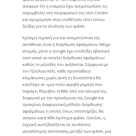
ανέφερε ότι η εταιρεία έχει αντιμετωπίσει τις
παρεμβολές στο πειραματικό της τσιπ Condor
και προχώρησε στην υιοθέτηση νέου τύπου
ζεύξης για τη σύνδεση των qubits.
Κρίσιμη τεχνική για την αντιμετώπιση της
αστάθειας είναι η διόρθωση σφαλμάτων. Μέχρι
στιγμής, μόνο η Google έχει επιδείξει κβαντικό
τσιπ ικανό να εκτελεί διόρθωση σφαλμάτων
καθώς το μέγεθός του αυξάνεται. Σύμφωνα με
τον Τζούλιαν Κέλι, κάθε προσπάθεια
κλιμάκωσης χωρίς αυτή τη δυνατότητα θα
κατέληγε σε «μια πολύ ακριβή μηχανή που
παράγει θόρυβο». Η IBM, από την πλευρά της,
διαφωνεί με την προσέγγιση της Google και
προκρίνει διαφορετική μέθοδο διόρθωσης
σφαλμάτων, η οποία, όπως υποστηρίζει, θα
απαιτεί κατά 90% λιγότερα qubits. Ωστόσο, η
τεχνική αυτή βασίζεται σε συνδέσεις
μεγαλύτερης απόστασης μεταξύ των qubits, μια