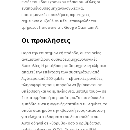
εντός του ίδιου χρονικού πλαισίου. «Όλες οι
εναπομένουσες μηχανολογικές και
επιστημονικές προκλήσεις mporo;yn »,
σημείωσε ο Τζούλιαν Κέλι, επικεφαλής του
τμήματος hardware της Google Quantum AI.
Οι προκλήσεις
Παρά την επιστημονική πρόοδο, οι εταιρείες
αντιμετωπίζουν ουσιώδεις μηχανολογικές
δυσκολίες. Η μετάβαση σε βιομηχανική κλίμακα
απαιτεί την επέκταση των συστημάτων από
λιγότερα από 200 qubits —κβαντικές μονάδες
πληροφορίας που μπορούν να βρίσκονται σε
υπέρθεση και να εμπλέκονται μεταξύ τους— σε
1 εκατομμύριο ή περισσότερα.Το πιο δύσκολο
εμπόδιο είναι η εγγενής αστάθεια των qubits, τα
οποία διατηρούν την κβαντική τους κατάσταση
για ελάχιστα κλάσματα του δευτερολέπτου.
Αυτό οδηγεί σε «θόρυβο» όσο ο αριθμός των
qubits αυξάνεται. Ο Τζέι Γκαμπέτα της IBM