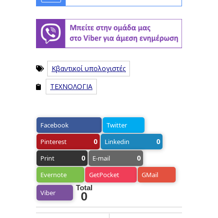
Κβαντικοί υπολογιστές
ΤΕΧΝΟΛΟΓΙΑ
Facebook
Twitter
0
0
Pinterest
Linkedin
0
0
Print
E-mail
Evernote
GetPocket
GMail
Total
Viber
0