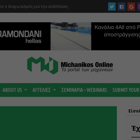
ργίας του αιολικού πάρκου –
 κατηγορούμενοι για τη μεγάλη πυρκαγιά
ABOUT US
ΑΓΓΕΛΙΕΣ
ΣΕΜΙΝΑΡΙΑ – WEBINARS
SUBMIT YOUR
Είσο
Έχ