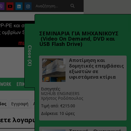

ΣΕΜΙΝΑΡΙΑ ΓΙΑ ΜΗΧΑΝΙΚΟΥΣ
(Video On Demand, DVD και
USB Flash Drive)
Close (X)
Αποτίμηση και
δομητικές επεμβάσεις
εξωστών σε
υφιστάμενα κτίρια
 WORK
ΕΠΙΚΟΙΝΩΝΙΑ
Εισηγητές:
M2HUB ENGINEERS
Χρήστος Ροδόπουλος
δος
Εγγραφή
Ανάκτηση κωδικού
Τιμή από: €215.00
Διάρκεια: 10 ώρες
ετε λογαριασμό;