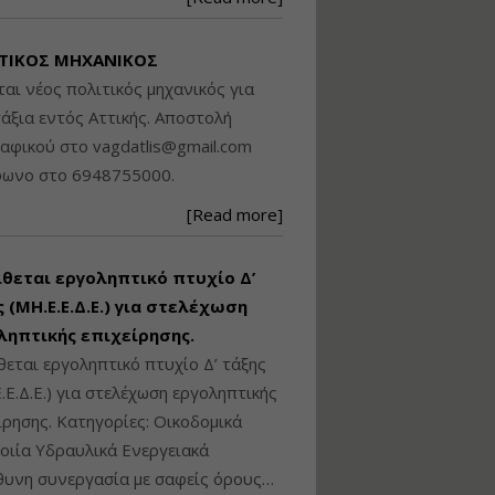
Βασικά στοιχεία
τεχνολογίας
ΤΙΚΟΣ ΜΗΧΑΝΙΚΟΣ
φωτισμού LED και
ανάλυση Συστημάτων
ται νέος πολιτικός μηχανικός για
Διαχείρισης
άξια εντός Αττικής. Αποστολή
Φωτισμού
ραφικού στο
vagdatlis@gmail.com
Εισηγητής:
Στέφανος Τουλόγλου
φωνο στο 6948755000.
Τιμή από: €190.00
[Read more]
Διάρκεια: 12 ώρες
ίθεται εργοληπτικό πτυχίο Δ’
Εκπόνηση Τοπικών και
Ειδικών Πολεοδομικών
 (ΜΗ.Ε.Ε.Δ.Ε.) για στελέχωση
Σχεδίων (ΤΠΣ και ΕΠΣ)
ληπτικής επιχείρησης.
θεται εργοληπτικό πτυχίο Δ’ τάξης
.Ε.Δ.Ε.) για στελέχωση εργοληπτικής
Εισηγητής:
Λάμπρος Κίσσας
ίρησης. Κατηγορίες: Οικοδομικά
Τιμή από: €130.00
ιία Υδραυλικά Ενεργειακά
Διάρκεια: 6 ώρες
υνη συνεργασία με σαφείς όρους…