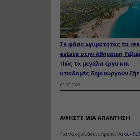
Σε φάση ωριμότητας το rea
estate στην Αθηναϊκή Ριβιέ
Πώς τα μεγάλα έργα και
υποδομές δημιουργούν ζή
02-07-2026
ΑΦΉΣΤΕ ΜΙΑ ΑΠΆΝΤΗΣΗ
Για να σχολιάσετε πρέπει να
συνδεθ