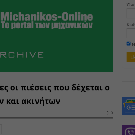
Όνο
Κωδ
Ν
ς οι πιέσεις που δέχεται ο
ν και ακινήτων
0