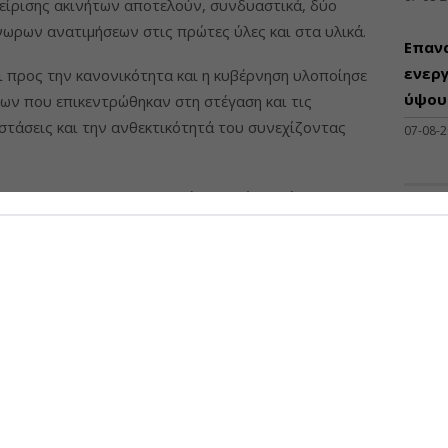
χείρισης ακινήτων αποτελούν, συνδυαστικά, δύο
ωρων ανατιμήσεων στις πρώτες ύλες και στα υλικά.
Επαν
ενεργ
ι προς την κανονικότητα και η κυβέρνηση υλοποίησε
ύψους
ων που επικεντρώθηκαν στη στέγαση και τις
ιστάσεις και την ανθεκτικότητά του συνεχίζοντας
07-08-
 Data & Logistics Centers έχουν δώσει νέα πνοή και
ν στην μετά COVID-19 εποχή.
ngs, η τρισδιάστατη χαρτογράφηση και η εν γένει
ΠΡΟΣΦ
νονται στη βιωσιμότητα των κτιρίων, δίνουν το
άδο των κατασκευών και ακινήτων.
Διάθ
Μηχα
άτων PMIS, BIM και data analytics τοποθετούνται
Διατ
ας καθιστώντας τις επενδύσεις στον κλάδο
Μηχαν
Β', Β