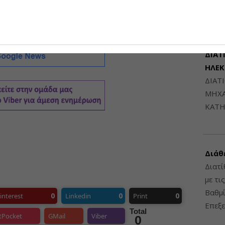
6948
ΔΙΑΤ
ΗΛΕ
ΔΙΑΤ
ΜΗΧΑ
ΚΑΤΗ
Διάθ
Διατί
με τι
Βαθμί
0
0
0
interest
Linkedin
Print
Επεξε
Total
tPocket
GMail
Viber
0