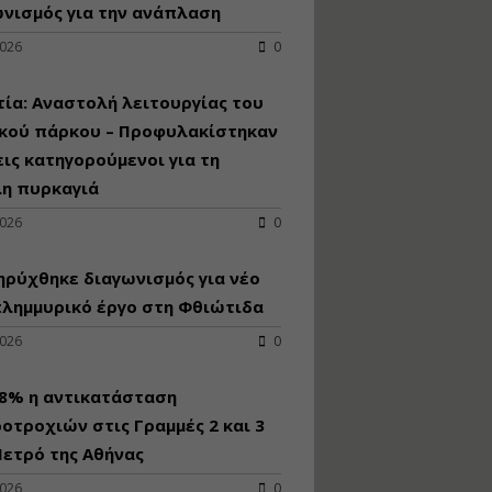
κατασκευή
νισμός για την ανάπλαση
κoλυμβητικής
2026
0
υδατοδεξαμενής
Εισηγητής:
Χρήστος Ροδόπουλος
ία: Αναστολή λειτουργίας του
Τιμή από: €230.00
ικού πάρκου – Προφυλακίστηκαν
Διάρκεια: 14 ώρες
εις κατηγορούμενοι για τη
λη πυρκαγιά
Διαδικασία
2026
0
αδειοδότησης και
έκδοσης
ρύχθηκε διαγωνισμός για νέo
πιστοποιητικού
κατάταξης
πλημμυρικό έργο στη Φθιώτιδα
τουριστικών μονάδων
2026
0
Εισηγητές:
Γραμματή Μπακλατσή
Νικόλαος Σαρούκος
98% η αντικατάσταση
Τιμή από: €145.00
οτροχιών στις Γραμμές 2 και 3
Διάρκεια: 8 ώρες
ετρό της Αθήνας
2026
0