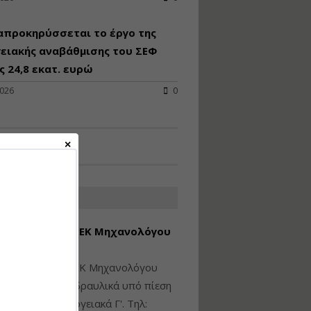
Υγιεινή και Ασφάλεια
απροκηρύσσεται το έργο της
στα Ιδιωτικά και
Δημόσια Έργα
ειακής αναβάθμισης του ΣΕΦ
 24,8 εκατ. ευρώ
Εισηγητής:
Ζήσης Παπασταμάτης
2026
0
Τιμή από: €145.00
Διάρκεια: 7 ώρες
Διαδικασία Έκδοσης
Οικοδομικών Αδειών
μέσω του e-Άδειες –
ΑΤΕΣ ΑΓΓΕΛΙΕΣ
Παραδείγματα
Εφαρμογής
εση Πτυχίου ΜΕΚ Μηχανολόγου
Εισηγήτρια:
Αναστασία Μητρακάκη
νικού Γ' Τάξης
Τιμή από: €165.00
ίθεται πτυχίο ΜΕΚ Μηχανολόγου
Διάρκεια: 9 ώρες
ικού: Η/Μ Γ', Υδραυλικά υπό πίεση
ιομηχανικά - Ενεργειακά Γ'. Τηλ: