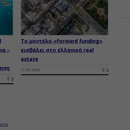
l
Το μοντέλο «forward funding»
ρα –
εισβάλει στο ελληνικό real
estate
τηση
11-05-2026
0
0
είτε
.