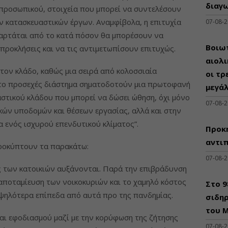
διαγω
 προσωπικού, στοιχεία που μπορεί να συντελέσουν
ν κατασκευαστικών έργων. Αναμφίβολα, η επιτυχία
07-08-
ξαρτάται από το κατά πόσον θα μπορέσουν να
Βοιωτ
προκλήσεις και να τις αντιμετωπίσουν επιτυχώς.
αιολ
 τον κλάδο, καθώς μια σειρά από κολοσσιαία
οι τρ
 το προσεχές διάστημα σηματοδοτούν μια πρωτοφανή
μεγά
στικού κλάδου που μπορεί να δώσει ώθηση, όχι μόνο
07-08-
κών υποδομών και θέσεων εργασίας, αλλά και στην
α ενός ισχυρού επενδυτικού κλίματος”.
Προκη
αντι
προκύπτουν τα παρακάτω:
07-08-
ές των κατοικιών αυξάνονται. Παρά την επιβράδυνση
 αποταμίευση των νοικοκυριών και το χαμηλό κόστος
Στο 
ψηλότερα επίπεδα από αυτά προ της πανδημίας.
σιδηρ
του Μ
και εφοδιασμού μαζί με την κορύφωση της ζήτησης
07-08-