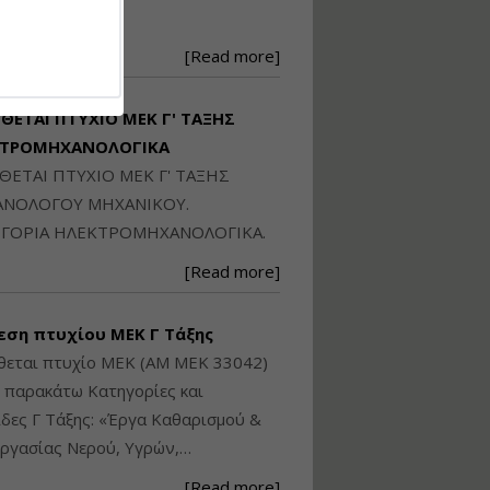
Ηλεκτρονική
250871
Ταυτότητα Κτιρίου/
Αυτοτελούς
[Read more]
Διηρημένης
ιδιοκτησίας – Θεωρία
και Πράξη (2024)
ΙΘΕΤΑΙ ΠΤΥΧΙΟ ΜΕΚ Γ' ΤΑΞΗΣ
Εισηγήτρια:
Αναστασία Μητρακάκη
ΚΤΡΟΜΗΧΑΝΟΛΟΓΙΚΑ
Τιμή από: €140.00
ΙΘΕΤΑΙ ΠΤΥΧΙΟ ΜΕΚ Γ' ΤΑΞΗΣ
Διάρκεια: 6 ώρες
ΝΟΛΟΓΟΥ ΜΗΧΑΝΙΚΟΥ.
ΓΟΡΙΑ ΗΛΕΚΤΡΟΜΗΧΑΝΟΛΟΓΙΚΑ.
Εφαρμογή
[Read more]
Πολεοδομικού
Σχεδιασμού Εντός
Ορίων Πόλεων και
εση πτυχίου ΜΕΚ Γ Τάξης
Οικισμών και Εκτός
Σχεδίου Δόμησης
θεται πτυχίο ΜΕΚ (ΑΜ ΜΕΚ 33042)
ς παρακάτω Κατηγορίες και
Εισηγήτρια:
Γραμματή Μπακλατσή
δες Γ Τάξης: «Έργα Καθαρισμού &
Τιμή από: €145.00
ργασίας Νερού, Υγρών,…
Διάρκεια: 8 ώρες
[Read more]