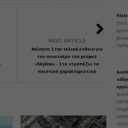
ΠΟΛΙ
Ζητεί
εργοτ
βιογ
NEXT ARTICLE
τηλέ
Ακίνητα: Στην τελική ευθεία για
τον συνεταίρο του project
-
«Skyline» - Στο «τραπέζι» τα
ποιοτικά χαρακτηριστικά
Διατ
τάξης
εργο
Διατί
(ΜΗ.Ε
επιχε
Οδοπο
Υπεύθ