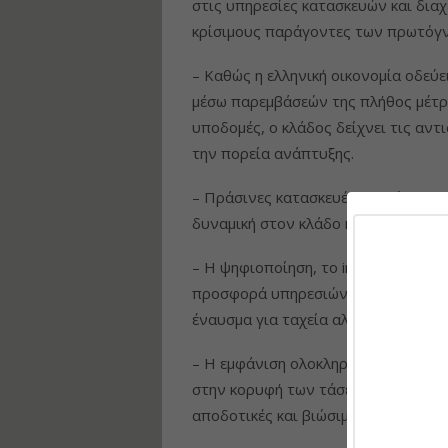
στις υπηρεσίες κατασκευών και δια
κρίσιμους παράγοντες των πρωτόγν
– Καθώς η ελληνική οικονομία οδεύε
μέσω παρεμβάσεών της πλήθος μέτρ
υποδομές, ο κλάδος δείχνει τις αντ
την πορεία ανάπτυξης.
– Πράσινες κατασκευές και σύγχρονα
δυναμική στον κλάδο και παραμένου
– Η ψηφιοποίηση, το internet of thi
προσφορά υπηρεσιών που επικεντρώ
έναυσμα για ταχεία αλλαγή στον κλ
– Η εμφάνιση ολοκληρωμένων συστημ
στην κορυφή των τάσεων καινοτομί
αποδοτικές και βιώσιμες.