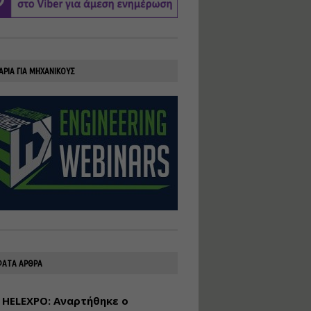
υλοποίηση
φωτοβολταϊκών
συστημάτων για
αυτοπαραγωγή (Net-
Billing)
ΑΡΙΑ ΓΙΑ ΜΗΧΑΝΙΚΟΥΣ
Εισηγητής:
Νικόλαος Παπαναστασίου
Τιμή από: €230.00
Διάρκεια: 16 ώρες
Αρχιτεκτονικός
Σχεδιασμός με το
Rhinoceros
Εισηγητής:
Κυριάκος Γολέμης
Τιμή από: €275.00
Διάρκεια: 18 ώρες
ΑΤΑ ΑΡΘΡΑ
 HELEXPO: Αναρτήθηκε ο
Σχεδιασμός και