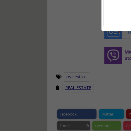
real estate
REAL ESTATE
Facebook
Twitter
P
0
E-mail
Evernote
Ge