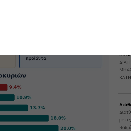
Μηχαν
Β', Β
6948
ΔΙΑΤ
ΗΛΕ
ΔΙΑΤ
ΜΗΧΑ
ΚΑΤΗ
Διάθ
Διατί
με τι
Βαθμί