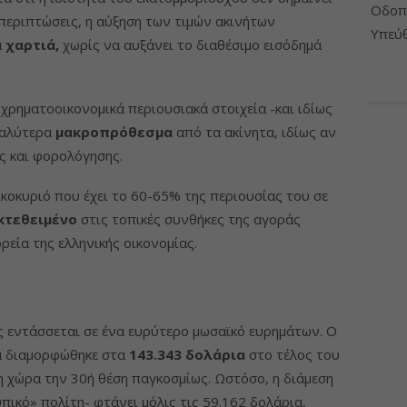
Οδοπο
 περιπτώσεις, η αύξηση των τιμών ακινήτων
Υπεύθ
α
χαρτιά,
χωρίς να αυξάνει το διαθέσιμο εισόδημά
α χρηματοοικονομικά περιουσιακά στοιχεία -και ιδίως
καλύτερα
μακροπρόθεσμα
από τα ακίνητα, ιδίως αν
ς και φορολόγησης.
ικοκυριό που έχει το 60-65% της περιουσίας του σε
κτεθειμένο
στις τοπικές συνθήκες της αγοράς
ρεία της ελληνικής οικονομίας.
ς εντάσσεται σε ένα ευρύτερο μωσαϊκό ευρημάτων. Ο
α διαμορφώθηκε στα
143.343 δολάρια
στο τέλος του
η χώρα την 30ή θέση παγκοσμίως. Ωστόσο, η διάμεση
ικό» πολίτη- φτάνει μόλις τις 59.162 δολάρια,