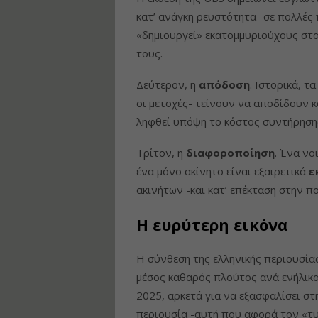
κατ’ ανάγκη ρευστότητα -σε πολλές
«δημιουργεί» εκατομμυριούχους στ
τους.
Δεύτερον, η
απόδοση
. Ιστορικά, τ
οι μετοχές- τείνουν να αποδίδουν 
ληφθεί υπόψη το κόστος συντήρηση
Τρίτον, η
διαφοροποίηση
. Ένα νο
ένα μόνο ακίνητο είναι εξαιρετικά
ε
ακινήτων -και κατ’ επέκταση στην πο
Η ευρύτερη εικόνα
Η σύνθεση της ελληνικής περιουσία
μέσος καθαρός πλούτος ανά ενήλικ
2025, αρκετά για να εξασφαλίσει στ
περιουσία -αυτή που αφορά τον «τυπ