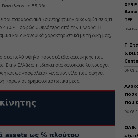
χρημ
 Βασίλειο
το 55,9%.
Ανάκ
ρείται παραδοσιακά «συντηρητική» οικονομία σε ό,τι
ΤΕΕ
το 43,6% -σαφώς υψηλότερα από την Ελλάδα. Η
06-08-
σμικά και οικονομικά χαρακτηριστικά με τη δική μας,
Γ. Στ
ωριμά
μό στα πολύ υψηλά ποσοστά ιδιοκατοίκησης που
Cente
ς. Στην Ελλάδα, η ιδιοκτησία κατοικίας λειτουργεί
06-08-
ση και ως «ασφάλεια» -ένα μοντέλο που αφήνει
υση πόρων σε χρηματοπιστωτικά μέσα.
Ανακα
ποσο
που 
06-08-
ΟΛΘ:
εξοπλ