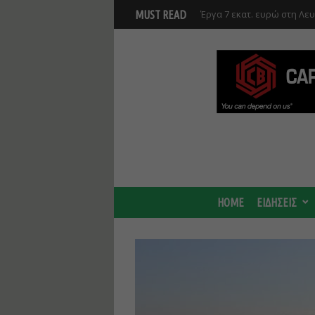
Γ. Στάσσης: Προχωρούν και
MUST READ
Center - Χτίζουμε μια πιο
HOME
ΕΙΔΗΣΕΙΣ