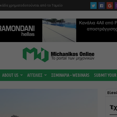
 ωριμάζουν οι συζητήσεις για το Data
 ισχυρή ΔΕΗ
ABOUT US
ΑΓΓΕΛΙΕΣ
ΣΕΜΙΝΑΡΙΑ – WEBINARS
SUBMIT YOUR
Είσο
Έχ