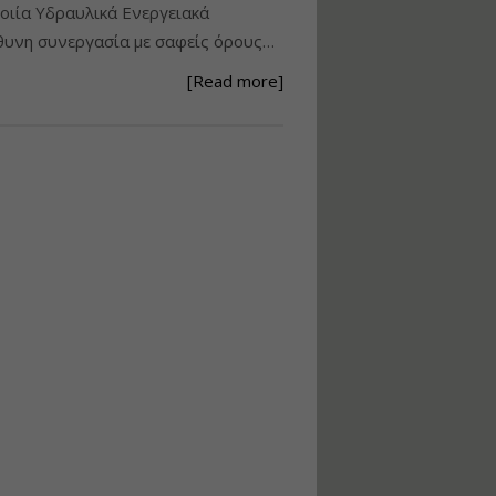
ιία Υδραυλικά Ενεργειακά
Ανάθεση – Εκτέλεση –
υνη συνεργασία με σαφείς όρους…
Επίβλεψη Δημοσίων
Έργων με τον
[Read more]
Ν.4782/2021
Εισηγητής:
Ζήσης Παπασταμάτης
Τιμή από: €220.00
Διάρκεια: 18 ώρες
Σχεδιασμός, μελέτη
και τεχνική
υλοποίηση
φωτοβολταϊκών
συστημάτων για
αυτοπαραγωγή (Net-
metering)
Εισηγητής:
Νικόλαος Παπαναστασίου
Τιμή από: €215.00
Διάρκεια: 16 ώρες