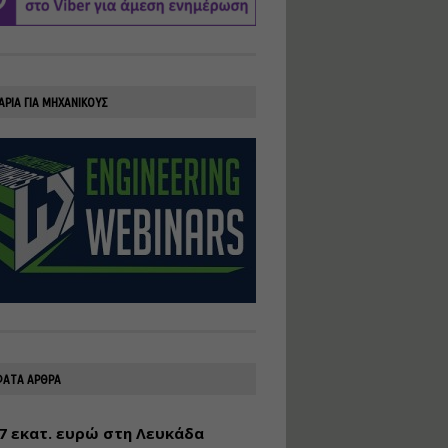
υλοποίηση
φωτοβολταϊκών
συστημάτων για
αυτοπαραγωγή (Net-
Billing)
ΑΡΙΑ ΓΙΑ ΜΗΧΑΝΙΚΟΥΣ
Εισηγητής:
Νικόλαος Παπαναστασίου
Τιμή από: €230.00
Διάρκεια: 16 ώρες
Αρχιτεκτονικός
Σχεδιασμός με το
Rhinoceros
Εισηγητής:
Κυριάκος Γολέμης
Τιμή από: €275.00
Διάρκεια: 18 ώρες
ΑΤΑ ΑΡΘΡΑ
7 εκατ. ευρώ στη Λευκάδα
Σχεδιασμός και