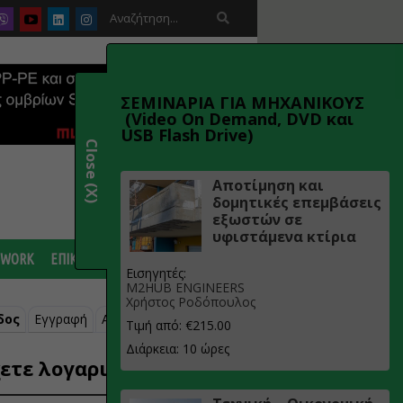

ΣΕΜΙΝΑΡΙΑ ΓΙΑ ΜΗΧΑΝΙΚΟΥΣ
(Video On Demand, DVD και
USB Flash Drive)
Close (X)
Αποτίμηση και
δομητικές επεμβάσεις
εξωστών σε
υφιστάμενα κτίρια
 WORK
ΕΠΙΚΟΙΝΩΝΙΑ
Εισηγητές:
M2HUB ENGINEERS
Χρήστος Ροδόπουλος
δος
Εγγραφή
Ανάκτηση κωδικού
Τιμή από: €215.00
Διάρκεια: 10 ώρες
ετε λογαριασμό;