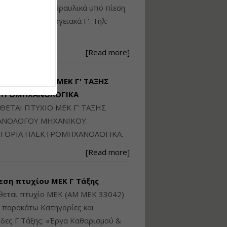
Ηλεκτρονική
ικού: Η/Μ Γ', Υδραυλικά υπό πίεση
Ταυτότητα Κτιρίου/
Αυτοτελούς
ιομηχανικά - Ενεργειακά Γ'. Τηλ:
Διηρημένης
250871
ιδιοκτησίας – Θεωρία
και Πράξη (2024)
[Read more]
Εισηγήτρια:
Αναστασία Μητρακάκη
Τιμή από: €140.00
ΙΘΕΤΑΙ ΠΤΥΧΙΟ ΜΕΚ Γ' ΤΑΞΗΣ
Διάρκεια: 6 ώρες
ΚΤΡΟΜΗΧΑΝΟΛΟΓΙΚΑ
ΙΘΕΤΑΙ ΠΤΥΧΙΟ ΜΕΚ Γ' ΤΑΞΗΣ
Εφαρμογή
ΝΟΛΟΓΟΥ ΜΗΧΑΝΙΚΟΥ.
Πολεοδομικού
ΓΟΡΙΑ ΗΛΕΚΤΡΟΜΗΧΑΝΟΛΟΓΙΚΑ.
Σχεδιασμού Εντός
Ορίων Πόλεων και
[Read more]
Οικισμών και Εκτός
Σχεδίου Δόμησης
εση πτυχίου ΜΕΚ Γ Τάξης
Εισηγήτρια:
Γραμματή Μπακλατσή
θεται πτυχίο ΜΕΚ (ΑΜ ΜΕΚ 33042)
Τιμή από: €145.00
ς παρακάτω Κατηγορίες και
Διάρκεια: 8 ώρες
δες Γ Τάξης: «Έργα Καθαρισμού &