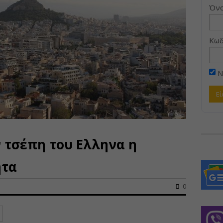
Όνο
Κωδ
Ν
ν τσέπη του Ελληνα η
ητα
0