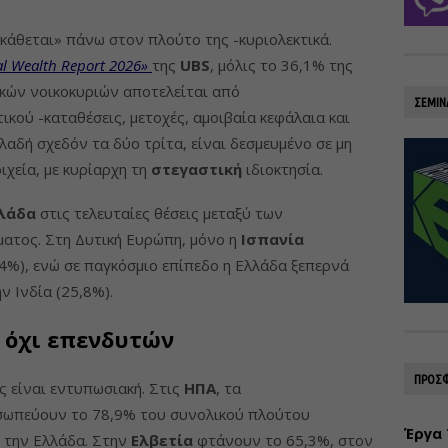
κάθεται» πάνω στον πλούτο της -κυριολεκτικά.
l Wealth Report 2026»
της
UBS
, μόλις το 36,1% της
κών νοικοκυριών αποτελείται από
ΣΕΜΙΝ
ικού -καταθέσεις, μετοχές, αμοιβαία κεφάλαια και
λαδή σχεδόν τα δύο τρίτα, είναι δεσμευμένο σε μη
ιχεία, με κυρίαρχη τη
στεγαστική
ιδιοκτησία.
λάδα
στις τελευταίες θέσεις μεταξύ των
ματος. Στη Δυτική Ευρώπη, μόνο η
Ισπανία
4%), ενώ σε παγκόσμιο επίπεδο η Ελλάδα ξεπερνά
ν Ινδία (25,8%).
 όχι επενδυτών
ΠΡΟΣΦ
ες είναι εντυπωσιακή. Στις
ΗΠΑ
, τα
σωπεύουν το 78,9% του συνολικού πλούτου
Έργα 
 την Ελλάδα. Στην
Ελβετία
φτάνουν το 65,3%, στον