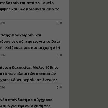
κατασκευή
ατοδοτούνται από το Ταμείο
κoλυμβητικής
αμψης και υλοποιούνται από το
υδατοδεξαμενής
Εισηγητής:
Χρήστος Ροδόπουλος
2026
0
Τιμή από: €230.00
Διάρκεια: 14 ώρες
άσσης: Προχωρούν και
ζουν οι συζητήσεις για το Data
r - Χτίζουμε μια πιο ισχυρή ΔΕΗ
Διαδικασία
αδειοδότησης και
2026
0
έκδοσης
πιστοποιητικού
κατάταξης
ίνιση Κατοικίας: Μόλις 10% το
τουριστικών μονάδων
στό των κλειστών κατοικιών
Εισηγητές:
έχουν λάβει βεβαίωση ένταξης
Γραμματή Μπακλατσή
Νικόλαος Σαρούκος
2026
0
Τιμή από: €145.00
Διάρκεια: 8 ώρες
 Νέα επένδυση σε σύγχρονο
ισμό για την ενίσχυση της