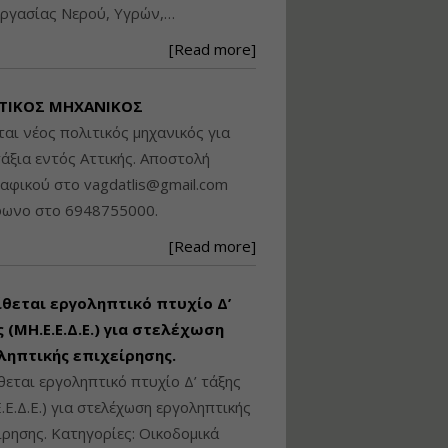
ργασίας Νερού, Υγρών,…
Βασικά στοιχεία
τεχνολογίας
[Read more]
φωτισμού LED και
ανάλυση Συστημάτων
Διαχείρισης
ΤΙΚΟΣ ΜΗΧΑΝΙΚΟΣ
Φωτισμού
ται νέος πολιτικός μηχανικός για
Εισηγητής:
Στέφανος Τουλόγλου
άξια εντός Αττικής. Αποστολή
Τιμή από: €190.00
ραφικού στο
vagdatlis@gmail.com
Διάρκεια: 12 ώρες
φωνο στο 6948755000.
[Read more]
Εκπόνηση Τοπικών και
Ειδικών Πολεοδομικών
Σχεδίων (ΤΠΣ και ΕΠΣ)
ίθεται εργοληπτικό πτυχίο Δ’
 (ΜΗ.Ε.Ε.Δ.Ε.) για στελέχωση
ληπτικής επιχείρησης.
Εισηγητής:
Λάμπρος Κίσσας
θεται εργοληπτικό πτυχίο Δ’ τάξης
Τιμή από: €130.00
.Ε.Δ.Ε.) για στελέχωση εργοληπτικής
Διάρκεια: 6 ώρες
ίρησης. Κατηγορίες: Οικοδομικά