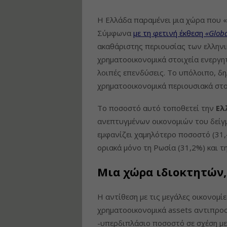
Η Ελλάδα παραμένει μια χώρα που «
Σύμφωνα
με τη φετινή έκθεση
«Globa
ακαθάριστης περιουσίας των ελληνι
χρηματοοικονομικά στοιχεία ενεργητ
λοιπές επενδύσεις. Το υπόλοιπο, δη
χρηματοοικονομικά περιουσιακά στο
Το ποσοστό αυτό τοποθετεί την
Ελ
ανεπτυγμένων οικονομιών του δείγ
εμφανίζει χαμηλότερο ποσοστό (31,
οριακά μόνο τη Ρωσία (31,2%) και τη
Μια χώρα ιδιοκτητών,
Η αντίθεση με τις μεγάλες οικονομί
χρηματοοικονομικά assets αντιπρο
-υπερδιπλάσιο ποσοστό σε σχέση με