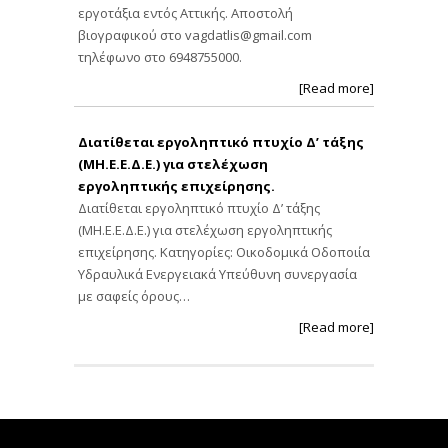
εργοτάξια εντός Αττικής. Αποστολή
βιογραφικού στο
vagdatlis@gmail.com
τηλέφωνο στο 6948755000.
[Read more]
Διατίθεται εργοληπτικό πτυχίο Δ’ τάξης
(ΜΗ.Ε.Ε.Δ.Ε.) για στελέχωση
εργοληπτικής επιχείρησης.
Διατίθεται εργοληπτικό πτυχίο Δ’ τάξης
(ΜΗ.Ε.Ε.Δ.Ε.) για στελέχωση εργοληπτικής
επιχείρησης. Κατηγορίες: Οικοδομικά Οδοποιία
Υδραυλικά Ενεργειακά Υπεύθυνη συνεργασία
με σαφείς όρους…
[Read more]