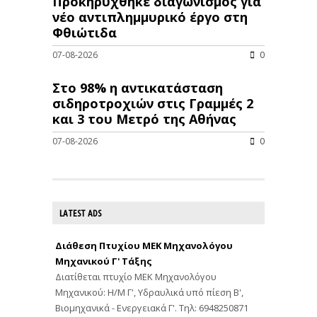
Προκηρύχθηκε διαγωνισμός για
νέo αντιπλημμυρικό έργο στη
Φθιώτιδα
07-08-2026
0
Στο 98% η αντικατάσταση
σιδηροτροχιών στις Γραμμές 2
και 3 του Μετρό της Αθήνας
07-08-2026
0
LATEST ADS
Διάθεση Πτυχίου ΜΕΚ Μηχανολόγου
Μηχανικού Γ' Τάξης
Διατίθεται πτυχίο ΜΕΚ Μηχανολόγου
Μηχανικού: Η/Μ Γ', Υδραυλικά υπό πίεση Β',
Βιομηχανικά - Ενεργειακά Γ'. Τηλ: 6948250871