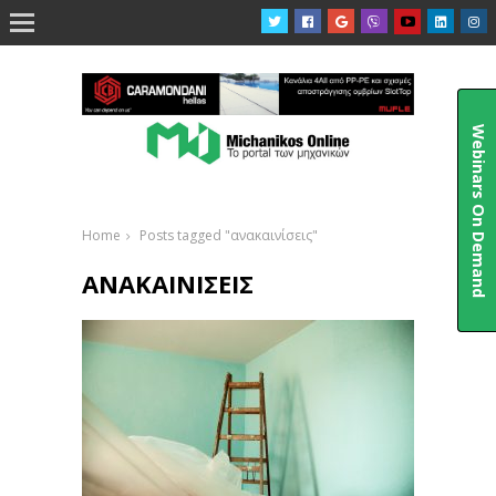

Webinars On Demand
Home
Posts tagged "ανακαινίσεις"
ΑΝΑΚΑΙΝΊΣΕΙΣ