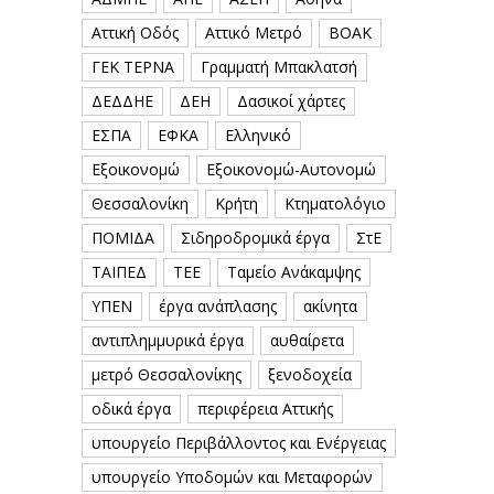
Αττική Οδός
Αττικό Μετρό
ΒΟΑΚ
ΓΕΚ ΤΕΡΝΑ
Γραμματή Μπακλατσή
ΔΕΔΔΗΕ
ΔΕΗ
Δασικοί χάρτες
ΕΣΠΑ
ΕΦΚΑ
Ελληνικό
Εξοικονομώ
Εξοικονομώ-Αυτονομώ
Θεσσαλονίκη
Κρήτη
Κτηματολόγιο
ΠΟΜΙΔΑ
Σιδηροδρομικά έργα
ΣτΕ
ΤΑΙΠΕΔ
ΤΕΕ
Ταμείο Ανάκαμψης
ΥΠΕΝ
έργα ανάπλασης
ακίνητα
αντιπλημμυρικά έργα
αυθαίρετα
μετρό Θεσσαλονίκης
ξενοδοχεία
οδικά έργα
περιφέρεια Αττικής
υπουργείο Περιβάλλοντος και Ενέργειας
υπουργείο Υποδομών και Μεταφορών