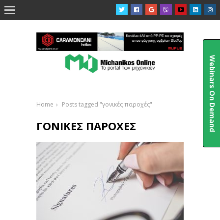

Webinars On Demand
Home
Posts tagged "γονικές παροχές"
ΓΟΝΙΚΈΣ ΠΑΡΟΧΈΣ