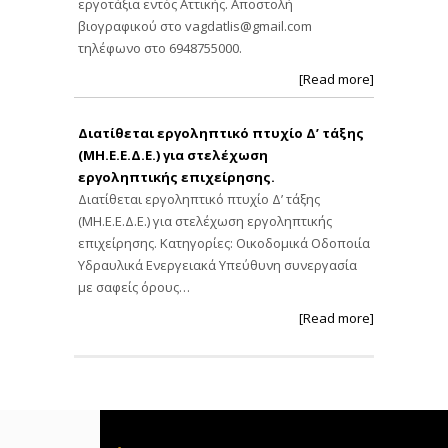
εργοτάξια εντός Αττικής. Αποστολή
βιογραφικού στο
vagdatlis@gmail.com
τηλέφωνο στο 6948755000.
[Read more]
Διατίθεται εργοληπτικό πτυχίο Δ’ τάξης
(ΜΗ.Ε.Ε.Δ.Ε.) για στελέχωση
εργοληπτικής επιχείρησης.
Διατίθεται εργοληπτικό πτυχίο Δ’ τάξης
(ΜΗ.Ε.Ε.Δ.Ε.) για στελέχωση εργοληπτικής
επιχείρησης. Κατηγορίες: Οικοδομικά Οδοποιία
Υδραυλικά Ενεργειακά Υπεύθυνη συνεργασία
με σαφείς όρους…
[Read more]