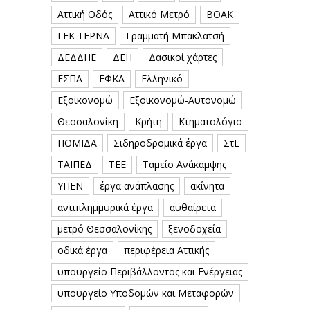
Αττική Οδός
Αττικό Μετρό
ΒΟΑΚ
ΓΕΚ ΤΕΡΝΑ
Γραμματή Μπακλατσή
ΔΕΔΔΗΕ
ΔΕΗ
Δασικοί χάρτες
ΕΣΠΑ
ΕΦΚΑ
Ελληνικό
Εξοικονομώ
Εξοικονομώ-Αυτονομώ
Θεσσαλονίκη
Κρήτη
Κτηματολόγιο
ΠΟΜΙΔΑ
Σιδηροδρομικά έργα
ΣτΕ
ΤΑΙΠΕΔ
ΤΕΕ
Ταμείο Ανάκαμψης
ΥΠΕΝ
έργα ανάπλασης
ακίνητα
αντιπλημμυρικά έργα
αυθαίρετα
μετρό Θεσσαλονίκης
ξενοδοχεία
οδικά έργα
περιφέρεια Αττικής
υπουργείο Περιβάλλοντος και Ενέργειας
υπουργείο Υποδομών και Μεταφορών