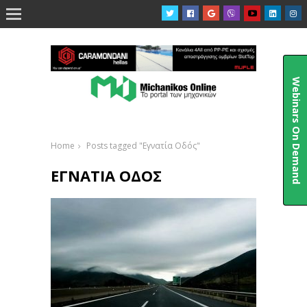

Webinars On Demand
Home
Posts tagged "Εγνατία Οδός"
ΕΓΝΑΤΊΑ ΟΔΌΣ