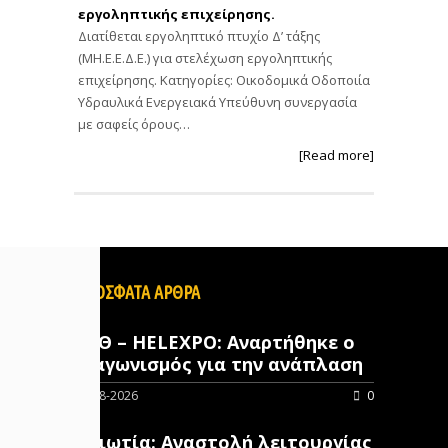
εργοληπτικής επιχείρησης.
Διατίθεται εργοληπτικό πτυχίο Δ’ τάξης
(ΜΗ.Ε.Ε.Δ.Ε.) για στελέχωση εργοληπτικής
επιχείρησης. Κατηγορίες: Οικοδομικά Οδοποιία
Υδραυλικά Ενεργειακά Υπεύθυνη συνεργασία
με σαφείς όρους…
[Read more]
ΠΡΟΣΦΑΤΑ ΑΡΘΡΑ
ΔΕΘ – HELEXPO: Αναρτήθηκε ο
διαγωνισμός για την ανάπλαση
07-08-2026
0
Βοιωτία: Αναστολή λειτουργίας