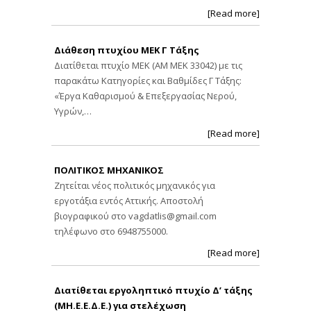
[Read more]
Διάθεση πτυχίου ΜΕΚ Γ Τάξης
Διατίθεται πτυχίο ΜΕΚ (ΑΜ ΜΕΚ 33042) με τις
παρακάτω Κατηγορίες και Βαθμίδες Γ Τάξης:
«Έργα Καθαρισμού & Επεξεργασίας Νερού,
Υγρών,…
[Read more]
ΠΟΛΙΤΙΚΟΣ ΜΗΧΑΝΙΚΟΣ
Ζητείται νέος πολιτικός μηχανικός για
εργοτάξια εντός Αττικής. Αποστολή
βιογραφικού στο
vagdatlis@gmail.com
τηλέφωνο στο 6948755000.
[Read more]
Διατίθεται εργοληπτικό πτυχίο Δ’ τάξης
(ΜΗ.Ε.Ε.Δ.Ε.) για στελέχωση