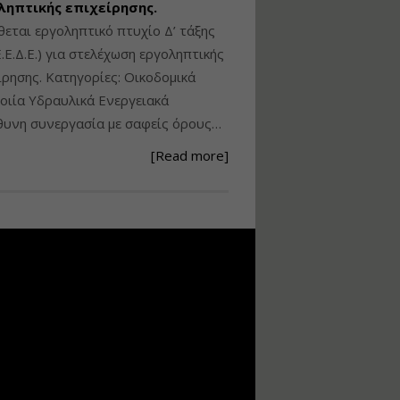
ληπτικής επιχείρησης.
Ανάθεση – Εκτέλεση –
θεται εργοληπτικό πτυχίο Δ’ τάξης
Επίβλεψη Δημοσίων
.Ε.Δ.Ε.) για στελέχωση εργοληπτικής
Έργων με τον
ίρησης. Κατηγορίες: Οικοδομικά
Ν.4782/2021
ιία Υδραυλικά Ενεργειακά
Εισηγητής:
Ζήσης Παπασταμάτης
υνη συνεργασία με σαφείς όρους…
Τιμή από: €220.00
[Read more]
Διάρκεια: 18 ώρες
Σχεδιασμός, μελέτη
και τεχνική
υλοποίηση
φωτοβολταϊκών
συστημάτων για
αυτοπαραγωγή (Net-
metering)
Εισηγητής:
Νικόλαος Παπαναστασίου
Τιμή από: €215.00
Διάρκεια: 16 ώρες