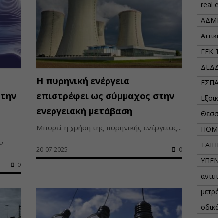
real 
ΑΔΜ
Αττι
ΓΕΚ 
ΔΕΔ
Η πυρηνική ενέργεια
ΕΣΠ
 την
επιστρέφει ως σύμμαχος στην
Εξοι
ενεργειακή μετάβαση
Θεσσ
Μπορεί η χρήση της πυρηνικής ενέργειας...
ΠΟΜ
...
ΤΑΙΠ
20-07-2025
0
ΥΠΕ
0
αντι
μετρ
οδικ