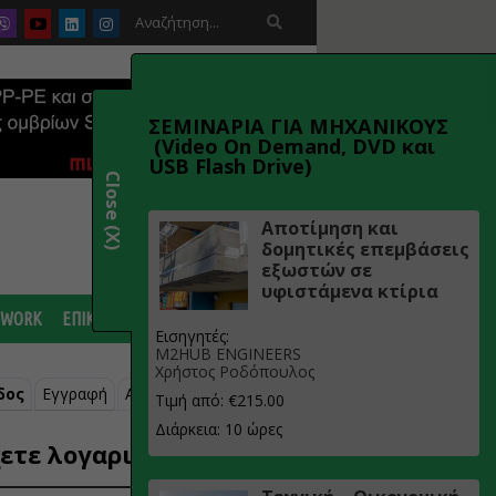

ΣΕΜΙΝΑΡΙΑ ΓΙΑ ΜΗΧΑΝΙΚΟΥΣ
(Video On Demand, DVD και
USB Flash Drive)
Close (X)
Αποτίμηση και
δομητικές επεμβάσεις
εξωστών σε
υφιστάμενα κτίρια
 WORK
ΕΠΙΚΟΙΝΩΝΙΑ
Εισηγητές:
M2HUB ENGINEERS
Χρήστος Ροδόπουλος
δος
Εγγραφή
Ανάκτηση κωδικού
Τιμή από: €215.00
Διάρκεια: 10 ώρες
ετε λογαριασμό;