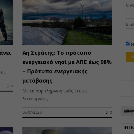
Όνο
Κωδ
Ν
άνει
Άη Στράτης: Το πρότυπο
ενεργειακό νησί με ΑΠΕ έως 98%
– Πρότυπο ενεργειακής
ί...
μετάβασης
0
Με τη συμπλήρωση ενός έτους
λειτουργίας...
ΔΗΜΟΦ
08-07-2026
0
INTR