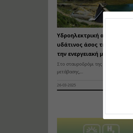
Υδροηλεκτρική αναγέννηση
υδάτινος άσος της Ελλάδας
την ενεργειακή μετάβαση
Στο σταυροδρόμι της πράσινης
μετάβασης,...
26-03-2025