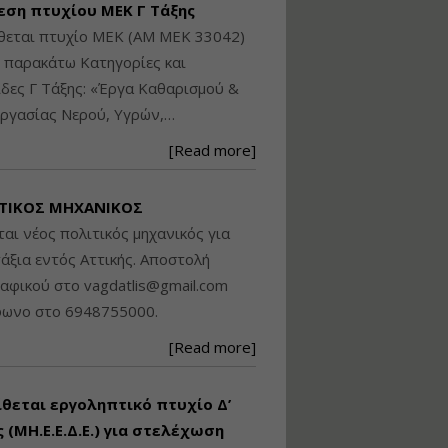
εση πτυχίου ΜΕΚ Γ Τάξης
Βασικά στοιχεία
θεται πτυχίο ΜΕΚ (ΑΜ ΜΕΚ 33042)
τεχνολογίας
φωτισμού LED και
ς παρακάτω Κατηγορίες και
ανάλυση Συστημάτων
δες Γ Τάξης: «Έργα Καθαρισμού &
Διαχείρισης
ργασίας Νερού, Υγρών,…
Φωτισμού
Εισηγητής:
Στέφανος Τουλόγλου
[Read more]
Τιμή από: €190.00
Διάρκεια: 12 ώρες
ΤΙΚΟΣ ΜΗΧΑΝΙΚΟΣ
ται νέος πολιτικός μηχανικός για
Εκπόνηση Τοπικών και
άξια εντός Αττικής. Αποστολή
Ειδικών Πολεοδομικών
ραφικού στο
vagdatlis@gmail.com
Σχεδίων (ΤΠΣ και ΕΠΣ)
φωνο στο 6948755000.
[Read more]
Εισηγητής:
Λάμπρος Κίσσας
Τιμή από: €130.00
ίθεται εργοληπτικό πτυχίο Δ’
Διάρκεια: 6 ώρες
 (ΜΗ.Ε.Ε.Δ.Ε.) για στελέχωση