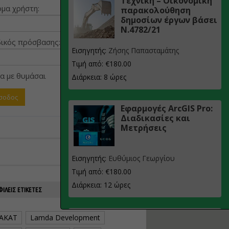
Τεχνική – Οικονομική
μα χρήστη:
παρακολούθηση
δημοσίων έργων βάσει
Ν.4782/21
ικός πρόσβασης:
Εισηγητής:
Ζήσης Παπασταμάτης
Τιμή από: €180.00
α με θυμάσαι
Διάρκεια: 8 ώρες
Εφαρμογές ArcGIS Pro:
Διαδικασίες και
Μετρήσεις
Εισηγητής:
Ευθύμιος Γεωργίου
Τιμή από: €180.00
Διάρκεια: 12 ώρες
ΙΛΕΊΣ ΕΤΙΚΈΤΕΣ
Σχεδιασμός, μελέτη
AKAT
Lamda Development
και τεχνική