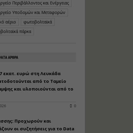
ργείο Περιβάλλοντος και Ενέργειας
κατασκευή
κoλυμβητικής
ργείο Υποδομών και Μεταφορών
υδατοδεξαμενής
κό αέριο
φωτοβολταϊκά
Εισηγητής:
Χρήστος Ροδόπουλος
βολταϊκά πάρκα
Τιμή από: €230.00
Διάρκεια: 14 ώρες
ΑΤΑ ΑΡΘΡΑ
Διαδικασία
αδειοδότησης και
έκδοσης
7 εκατ. ευρώ στη Λευκάδα
πιστοποιητικού
ατοδοτούνται από το Ταμείο
κατάταξης
τουριστικών μονάδων
αμψης και υλοποιούνται από το
Εισηγητές:
Γραμματή Μπακλατσή
Νικόλαος Σαρούκος
2026
0
Τιμή από: €145.00
άσσης: Προχωρούν και
Διάρκεια: 8 ώρες
ζουν οι συζητήσεις για το Data