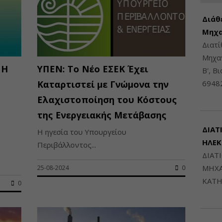
Διάθ
Μηχα
Διατ
Μηχαν
 Η
ΥΠΕΝ: Το Νέο ΕΣΕΚ Έχει
Β', Β
Καταρτιστεί με Γνώμονα την
6948
Ελαχιστοποίηση του Κόστους
της Ενεργειακής Μετάβασης
ΔΙΑΤ
Η ηγεσία του Υπουργείου
ΗΛΕ
Περιβάλλοντος...
ΔΙΑΤ
ΜΗΧΑ
25-08-2024
0
ΚΑΤΗ
0