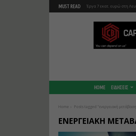
Έργα 7 εκατ. ευρώ στη Λε
MUST READ
Ανάκαμψης και υλοποιούντ
Γ. Στάσσης: Προχωρούν και
Center - Χτίζουμε μια πιο
HOME
ΕΙΔΗΣΕΙΣ
Home
Posts tagged "ενεργειακή μετάβαση
ΕΝΕΡΓΕΙΑΚΉ ΜΕΤΆΒ