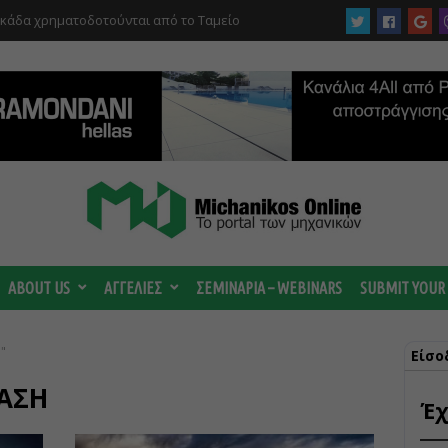
υκάδα χρηματοδοτούνται από το Ταμείο
αι από το ΤΕΕ
 ωριμάζουν οι συζητήσεις για το Data
 ισχυρή ΔΕΗ
ABOUT US
ΑΓΓΕΛΙΕΣ
ΣΕΜΙΝΑΡΙΑ – WEBINARS
SUBMIT YOUR
"
Είσο
ΑΣΗ
Έχ