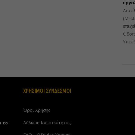
εργο
Διατί
(ΜΗ.Ε
επιχε
Οδοπο
Υπεύθ
ΧΡΗΣΙΜΟΙ ΣΥΝΔΕΣΜΟΙ
Όροι Χρήσης
Δήλωση Ιδιωτικότητας
ό το
FAQ – Οδηγίες Χρήσης