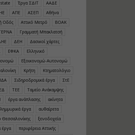
estate
Έργα ΣΔΙΤ
ΑΑΔΕ
υλοποίηση
φωτοβολταϊκών
ΗΕ
ΑΠΕ
ΑΣΕΠ
Αθήνα
συστημάτων για
αυτοπαραγωγή (Net-
κή Οδός
Αττικό Μετρό
ΒΟΑΚ
Billing)
ΤΕΡΝΑ
Γραμματή Μπακλατσή
Εισηγητής:
Νικόλαος Παπαναστασίου
ΔΗΕ
ΔΕΗ
Δασικοί χάρτες
Τιμή από: €230.00
Διάρκεια: 16 ώρες
Α
ΕΦΚΑ
Ελληνικό
κονομώ
Εξοικονομώ-Αυτονομώ
Αρχιτεκτονικός
αλονίκη
Κρήτη
Κτηματολόγιο
Σχεδιασμός με το
ΙΔΑ
Σιδηροδρομικά έργα
ΣτΕ
Rhinoceros
ΕΔ
ΤΕΕ
Ταμείο Ανάκαμψης
Εισηγητής:
Κυριάκος Γολέμης
Ν
έργα ανάπλασης
ακίνητα
Τιμή από: €275.00
πλημμυρικά έργα
αυθαίρετα
Διάρκεια: 18 ώρες
ό Θεσσαλονίκης
ξενοδοχεία
ά έργα
περιφέρεια Αττικής
Σχεδιασμός και