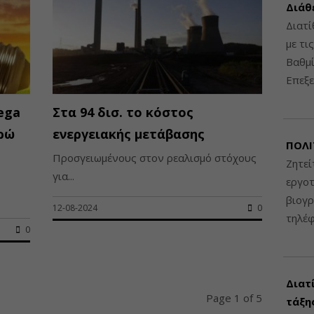
Διάθ
Διατί
με τι
Βαθμί
Επεξε
ega
Στα 94 δισ. το κόστος
υρώ
ενεργειακής μετάβασης
ΠΟΛΙ
Προσγειωμένους στον ρεαλισμό στόχους
Ζητεί
για...
εργοτ
βιογ
12-08-2024
0
τηλέ
0
Διατ
Page 1 of 5
τάξης