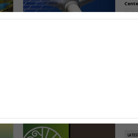
Cente
06-08-
Ανακα
: Ο
Παράδειγμα για την Ευρώπη η
ποσο
που 
 για
Ελλάδα στην ενεργειακή
06-08-
μετάβαση – Έχει υπερβεί τους
στόχους για ΑΠΕ και εκπομπές
ΟΛΘ:
διοξειδίου του άνθρακα
εξοπλ
14.10.2024 Η ενεργειακή μετάβαση πρέπει
παρα
0
να...
της 
06-08-
15-10-2024
0
LATES