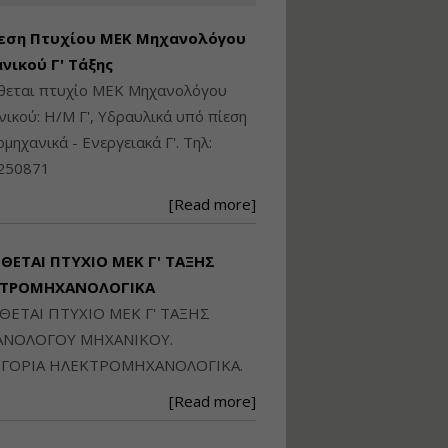
Ηλεκτρονική
Ταυτότητα Κτιρίου/
εση Πτυχίου ΜΕΚ Μηχανολόγου
Αυτοτελούς
Διηρημένης
νικού Γ' Τάξης
ιδιοκτησίας – Θεωρία
ίθεται πτυχίο ΜΕΚ Μηχανολόγου
και Πράξη (2024)
ικού: Η/Μ Γ', Υδραυλικά υπό πίεση
Εισηγήτρια:
Αναστασία Μητρακάκη
ιομηχανικά - Ενεργειακά Γ'. Τηλ:
Τιμή από: €140.00
250871
Διάρκεια: 6 ώρες
[Read more]
Εφαρμογή
Πολεοδομικού
ΙΘΕΤΑΙ ΠΤΥΧΙΟ ΜΕΚ Γ' ΤΑΞΗΣ
Σχεδιασμού Εντός
ΚΤΡΟΜΗΧΑΝΟΛΟΓΙΚΑ
Ορίων Πόλεων και
Οικισμών και Εκτός
ΙΘΕΤΑΙ ΠΤΥΧΙΟ ΜΕΚ Γ' ΤΑΞΗΣ
Σχεδίου Δόμησης
ΝΟΛΟΓΟΥ ΜΗΧΑΝΙΚΟΥ.
Εισηγήτρια:
Γραμματή Μπακλατσή
ΓΟΡΙΑ ΗΛΕΚΤΡΟΜΗΧΑΝΟΛΟΓΙΚΑ.
Τιμή από: €145.00
[Read more]
Διάρκεια: 8 ώρες