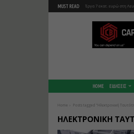
Έργα 7 εκατ. ευρώ στη Λε
MUST READ
Ανάκαμψης και υλοποιούντ
Γ. Στάσσης: Προχωρούν και
Center - Χτίζουμε μια πιο
HOME
ΕΙΔΗΣΕΙΣ
Home
Posts tagged "Ηλεκτρονική Ταυτότ
ΗΛΕΚΤΡΟΝΙΚΉ ΤΑΥΤ