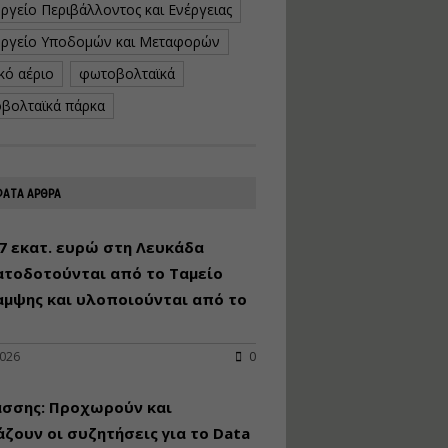
ργείο Περιβάλλοντος και Ενέργειας
κατασκευή
κoλυμβητικής
ργείο Υποδομών και Μεταφορών
υδατοδεξαμενής
κό αέριο
φωτοβολταϊκά
Εισηγητής:
Χρήστος Ροδόπουλος
βολταϊκά πάρκα
Τιμή από: €230.00
Διάρκεια: 14 ώρες
ΑΤΑ ΑΡΘΡΑ
Διαδικασία
αδειοδότησης και
έκδοσης
7 εκατ. ευρώ στη Λευκάδα
πιστοποιητικού
ατοδοτούνται από το Ταμείο
κατάταξης
τουριστικών μονάδων
αμψης και υλοποιούνται από το
Εισηγητές:
Γραμματή Μπακλατσή
Νικόλαος Σαρούκος
2026
0
Τιμή από: €145.00
άσσης: Προχωρούν και
Διάρκεια: 8 ώρες
ζουν οι συζητήσεις για το Data