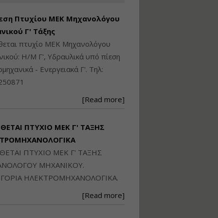
Ηλεκτρονική
Ταυτότητα Κτιρίου/
εση Πτυχίου ΜΕΚ Μηχανολόγου
Αυτοτελούς
Διηρημένης
νικού Γ' Τάξης
ιδιοκτησίας – Θεωρία
ίθεται πτυχίο ΜΕΚ Μηχανολόγου
και Πράξη (2024)
ικού: Η/Μ Γ', Υδραυλικά υπό πίεση
Εισηγήτρια:
Αναστασία Μητρακάκη
ιομηχανικά - Ενεργειακά Γ'. Τηλ:
Τιμή από: €140.00
250871
Διάρκεια: 6 ώρες
[Read more]
Εφαρμογή
Πολεοδομικού
ΙΘΕΤΑΙ ΠΤΥΧΙΟ ΜΕΚ Γ' ΤΑΞΗΣ
Σχεδιασμού Εντός
ΚΤΡΟΜΗΧΑΝΟΛΟΓΙΚΑ
Ορίων Πόλεων και
Οικισμών και Εκτός
ΙΘΕΤΑΙ ΠΤΥΧΙΟ ΜΕΚ Γ' ΤΑΞΗΣ
Σχεδίου Δόμησης
ΝΟΛΟΓΟΥ ΜΗΧΑΝΙΚΟΥ.
Εισηγήτρια:
Γραμματή Μπακλατσή
ΓΟΡΙΑ ΗΛΕΚΤΡΟΜΗΧΑΝΟΛΟΓΙΚΑ.
Τιμή από: €145.00
[Read more]
Διάρκεια: 8 ώρες