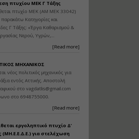
εση πτυχίου ΜΕΚ Γ Τάξης
Βασικά στοιχεία
θεται πτυχίο ΜΕΚ (ΑΜ ΜΕΚ 33042)
τεχνολογίας
φωτισμού LED και
ς παρακάτω Κατηγορίες και
ανάλυση Συστημάτων
δες Γ Τάξης: «Έργα Καθαρισμού &
Διαχείρισης
ργασίας Νερού, Υγρών,…
Φωτισμού
Εισηγητής:
Στέφανος Τουλόγλου
[Read more]
Τιμή από: €190.00
Διάρκεια: 12 ώρες
ΤΙΚΟΣ ΜΗΧΑΝΙΚΟΣ
ται νέος πολιτικός μηχανικός για
Εκπόνηση Τοπικών και
άξια εντός Αττικής. Αποστολή
Ειδικών Πολεοδομικών
ραφικού στο
vagdatlis@gmail.com
Σχεδίων (ΤΠΣ και ΕΠΣ)
φωνο στο 6948755000.
[Read more]
Εισηγητής:
Λάμπρος Κίσσας
Τιμή από: €130.00
ίθεται εργοληπτικό πτυχίο Δ’
Διάρκεια: 6 ώρες
 (ΜΗ.Ε.Ε.Δ.Ε.) για στελέχωση