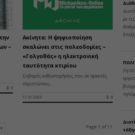
Διάθ
Διατί
με τι
Βαθμί
Επεξε
την
Ακίνητα: Η ψηφιοποίηση
ων –
σκαλώνει στις πολεοδομίες –
«Γολγοθάς» η ηλεκτρονική
ΠΟΛΙ
ταυτότητα κτιρίου
Ζητεί
Σοβαρές καθυστερήσεις που σε αρκετές
εργοτ
περιπτώσεις...
βιογ
0
τηλέ
17-01-2023
0
Διατ
Page 1 of 11
 »
τάξης