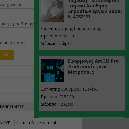
Τεχνική – Οικονομική
μα χρήστη:
παρακολούθηση
δημοσίων έργων βάσει
Ν.4782/21
ικός πρόσβασης:
Εισηγητής:
Ζήσης Παπασταμάτης
Τιμή από: €180.00
α με θυμάσαι
Διάρκεια: 8 ώρες
Εφαρμογές ArcGIS Pro:
Διαδικασίες και
Μετρήσεις
Εισηγητής:
Ευθύμιος Γεωργίου
Τιμή από: €180.00
Διάρκεια: 12 ώρες
ΙΛΕΊΣ ΕΤΙΚΈΤΕΣ
Σχεδιασμός, μελέτη
AKAT
Lamda Development
και τεχνική