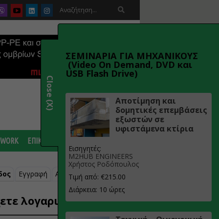

ΣΕΜΙΝΑΡΙΑ ΓΙΑ ΜΗΧΑΝΙΚΟΥΣ
(Video On Demand, DVD και
USB Flash Drive)
Close (X)
Αποτίμηση και
δομητικές επεμβάσεις
εξωστών σε
υφιστάμενα κτίρια
 WORK
ΕΠΙΚΟΙΝΩΝΙΑ
Εισηγητές:
M2HUB ENGINEERS
Χρήστος Ροδόπουλος
δος
Εγγραφή
Ανάκτηση κωδικού
Τιμή από: €215.00
Διάρκεια: 10 ώρες
ετε λογαριασμό;