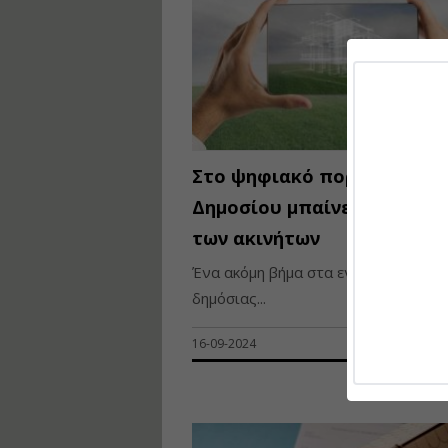
Στο ψηφιακό πορτοφόλι τ
Δημοσίου μπαίνει η ταυτό
των ακινήτων
Ένα ακόμη βήμα στα ενδότερα της
δημόσιας...
16-09-2024