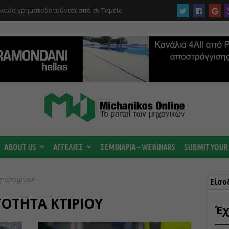
υκάδα χρηματοδοτούνται από το Ταμείο
αι από το ΤΕΕ
 ωριμάζουν οι συζητήσεις για το Data
 ισχυρή ΔΕΗ
ABOUT US
ΑΓΓΕΛΙΕΣ
ΣΕΜΙΝΑΡΙΑ – WEBINARS
SUBMIT YOUR
ητα Κτιρίου"
Είσο
ΌΤΗΤΑ ΚΤΙΡΊΟΥ
Έχ