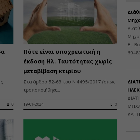
Διάθ
Μηχα
Διατ
Μηχαν
Β', Β
σα
Πότε είναι υποχρεωτική η
6948
έκδοση Ηλ. Ταυτότητας χωρίς
μεταβίβαση κτιρίου
ός
Στα άρθρα 52-63 του Ν.4495/2017 (όπως
ΔΙΑΤ
τροποποιήθηκε...
ΗΛΕ
ΔΙΑΤ
0
19-01-2024
0
ΜΗΧΑ
ΚΑΤΗ