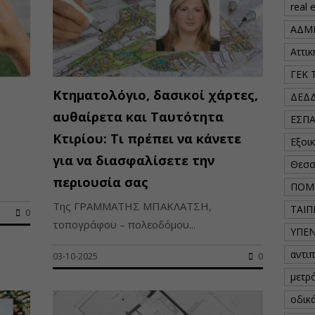
real 
ΑΔΜ
Αττι
ΓΕΚ 
Κτηματολόγιο, δασικοί χάρτες,
ΔΕΔ
αυθαίρετα και Ταυτότητα
ΕΣΠ
Κτιρίου: Τι πρέπει να κάνετε
Εξοι
για να διασφαλίσετε την
Θεσσ
περιουσία σας
ΠΟΜ
Της ΓΡΑΜΜΑΤΗΣ ΜΠΑΚΛΑΤΣΗ,
ΤΑΙΠ
0
τοπογράφου – πολεοδόμου...
ΥΠΕ
αντι
03-10-2025
0
μετρ
οδικ