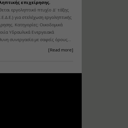
ληπτικής επιχείρησης.
Ανάθεση – Εκτέλεση –
θεται εργοληπτικό πτυχίο Δ’ τάξης
Επίβλεψη Δημοσίων
.Ε.Δ.Ε.) για στελέχωση εργοληπτικής
Έργων με τον
ίρησης. Κατηγορίες: Οικοδομικά
Ν.4782/2021
ιία Υδραυλικά Ενεργειακά
Εισηγητής:
Ζήσης Παπασταμάτης
υνη συνεργασία με σαφείς όρους…
Τιμή από: €220.00
[Read more]
Διάρκεια: 18 ώρες
Σχεδιασμός, μελέτη
και τεχνική
υλοποίηση
φωτοβολταϊκών
συστημάτων για
αυτοπαραγωγή (Net-
metering)
Εισηγητής:
Νικόλαος Παπαναστασίου
Τιμή από: €215.00
Διάρκεια: 16 ώρες