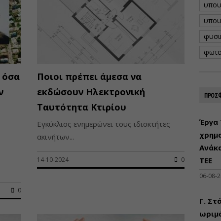
υπου
υπου
φυσι
φωτο
 όσα
Ποιοι πρέπει άμεσα να
ν
εκδώσουν Ηλεκτρονική
ΠΡΟΣΦ
Ταυτότητα Κτιρίου
Έργα 
Εγκύκλιος ενημερώνει τους ιδιοκτήτες
χρημ
ακινήτων...
Ανάκ
14-10-2024
0
ΤΕΕ
06-08-
0
Γ. Στ
ωριμά