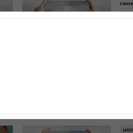
Cente
06-08-
Ανακα
ποσο
που 
ου
Ηλεκτρονική ταυτότητα
06-08-
τητα
κτιρίου: Ποια «αγκάθια»
ΟΛΘ:
δυσκολεύουν τους ιδιοκτήτες
εξοπλ
που θέλουν να πουλήσουν
παρα
Η ηλεκτρονική ταυτότητα κτιρίου
της 
εφαρμόζεται...
06-08-
0
13-03-2024
0
LATES