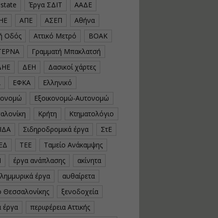
estate
Έργα ΣΔΙΤ
ΑΑΔΕ
υλοποίηση
φωτοβολταϊκών
ΗΕ
ΑΠΕ
ΑΣΕΠ
Αθήνα
συστημάτων για
αυτοπαραγωγή (Net-
κή Οδός
Αττικό Μετρό
ΒΟΑΚ
Billing)
ΤΕΡΝΑ
Γραμματή Μπακλατσή
Εισηγητής:
Νικόλαος Παπαναστασίου
ΔΗΕ
ΔΕΗ
Δασικοί χάρτες
Τιμή από: €230.00
Διάρκεια: 16 ώρες
Α
ΕΦΚΑ
Ελληνικό
κονομώ
Εξοικονομώ-Αυτονομώ
Αρχιτεκτονικός
αλονίκη
Κρήτη
Κτηματολόγιο
Σχεδιασμός με το
ΙΔΑ
Σιδηροδρομικά έργα
ΣτΕ
Rhinoceros
ΕΔ
ΤΕΕ
Ταμείο Ανάκαμψης
Εισηγητής:
Κυριάκος Γολέμης
Ν
έργα ανάπλασης
ακίνητα
Τιμή από: €275.00
πλημμυρικά έργα
αυθαίρετα
Διάρκεια: 18 ώρες
ό Θεσσαλονίκης
ξενοδοχεία
ά έργα
περιφέρεια Αττικής
Σχεδιασμός και