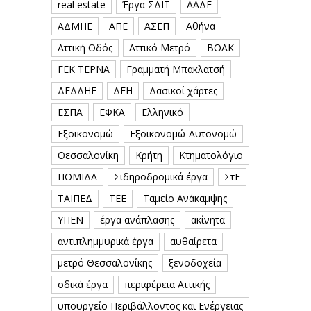
real estate
Έργα ΣΔΙΤ
ΑΑΔΕ
ΑΔΜΗΕ
ΑΠΕ
ΑΣΕΠ
Αθήνα
Αττική Οδός
Αττικό Μετρό
ΒΟΑΚ
ΓΕΚ ΤΕΡΝΑ
Γραμματή Μπακλατσή
ΔΕΔΔΗΕ
ΔΕΗ
Δασικοί χάρτες
ΕΣΠΑ
ΕΦΚΑ
Ελληνικό
Εξοικονομώ
Εξοικονομώ-Αυτονομώ
Θεσσαλονίκη
Κρήτη
Κτηματολόγιο
ΠΟΜΙΔΑ
Σιδηροδρομικά έργα
ΣτΕ
ΤΑΙΠΕΔ
ΤΕΕ
Ταμείο Ανάκαμψης
ΥΠΕΝ
έργα ανάπλασης
ακίνητα
αντιπλημμυρικά έργα
αυθαίρετα
μετρό Θεσσαλονίκης
ξενοδοχεία
οδικά έργα
περιφέρεια Αττικής
υπουργείο Περιβάλλοντος και Ενέργειας