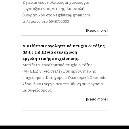
Ζητείται νέος πολιτικός μηχανικός για
εργοτάξια εντός Αττικής. Αποστολή
βιογραφικού στο
vagdatlis@gmail.com
τηλέφωνο στο 6948755000.
[Read more]
Διατίθεται εργοληπτικό πτυχίο Δ’ τάξης
(ΜΗ.Ε.Ε.Δ.Ε.) για στελέχωση
εργοληπτικής επιχείρησης.
Διατίθεται εργοληπτικό πτυχίο Δ’ τάξης
(ΜΗ.Ε.Ε.Δ.Ε.) για στελέχωση εργοληπτικής
επιχείρησης. Κατηγορίες: Οικοδομικά Οδοποιία
Υδραυλικά Ενεργειακά Υπεύθυνη συνεργασία
με σαφείς όρους…
[Read more]