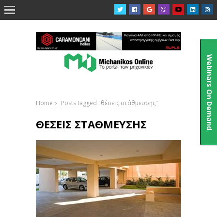

Webinars On Demand
Home
Posts tagged "θέσεις στάθμευσης"
ΘΈΣΕΙΣ ΣΤΆΘΜΕΥΣΗΣ